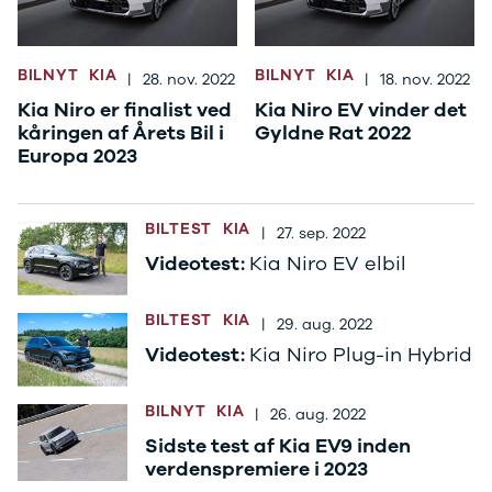
Stonic
Venga
XCeed
BILNYT
KIA
BILNYT
KIA
|
28. nov. 2022
|
18. nov. 2022
EV6
Kia Niro er finalist ved
Kia Niro EV vinder det
ProCeed
kåringen af Årets Bil i
Gyldne Rat 2022
EV9
Europa 2023
EV3
EV4
Land Rover
BILTEST
KIA
|
27. sep. 2022
Se alle Land
Rover
Videotest:
Kia Niro EV elbil
Range Rover
Sport
BILTEST
KIA
|
29. aug. 2022
Lexus
Videotest:
Kia Niro Plug-in Hybrid
Se alle Lexus
CT200h
Mazda
BILNYT
KIA
|
26. aug. 2022
Se alle
Sidste test af Kia EV9 inden
Mazda
verdenspremiere i 2023
Elbil