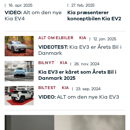
J5 EV
1-serie
Si
|
16. apr. 2025
|
27. feb. 2025
Modeller
118i
ŠK
VIDEO:
Alt om den nye
Kia præsenterer
Anmeldelser
120d
Tr
Kia EV4
konceptbilen Kia EV2
Privatleasing
X1
Sp
Kampagner
iX1
Sy
Ford
2-serie
Sæ
ALT OM ELBILER
KIA
F-150
218i
Sk
|
12. jan. 2025
Modeller
218d
Tje
VIDEOTEST:
Kia EV3 er Årets Bil i
Anmeldelser
220i
sk
Danmark
Alle nye biler
225xe
Gra
BILNYT
KIA
|
26. nov. 2024
Guide til
3-serie
sk
elbiler
320i
Sm
Kia EV3 er kåret som Årets Bil i
Guide til
320d
St
Danmark 2025
hybridbiler
328i
bil
BILTEST
KIA
|
23. sep. 2024
Ladeløsning
330d
St
til elbil
330e
rud
VIDEO:
ALT om den nye Kia EV3
Oversigt
X3
Gu
Clever
iX3
Al
ladeløsning
i3
Vi
Ladekabler
i3s
So
til elbilen
4-serie
He