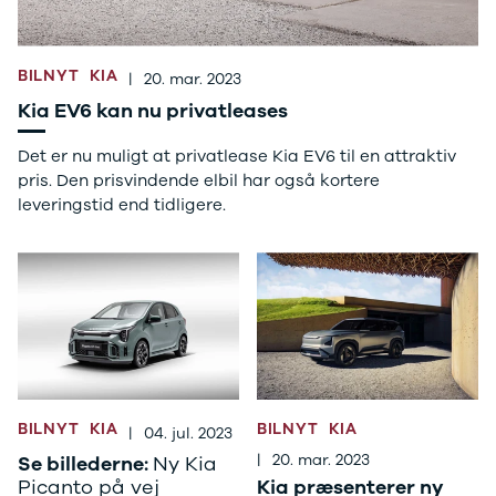
Ranger
Ranger
Raptor
BILNYT
KIA
|
20. mar. 2023
S-Max
Kia EV6 kan nu privatleases
Transit
Courier
Det er nu muligt at privatlease Kia EV6 til en attraktiv
Transit
pris. Den prisvindende elbil har også kortere
Connect
leveringstid end tidligere.
Transit
Custom
Transit 350
L2 Van
Transit 350
L3 Van
Transit 350
L3 Chassis
Transit 350
BILNYT
KIA
BILNYT
KIA
|
04. jul. 2023
L4 Chassis
E-Transit
|
20. mar. 2023
Se billederne:
Ny Kia
350 L2 Van
Picanto på vej
Kia præsenterer ny