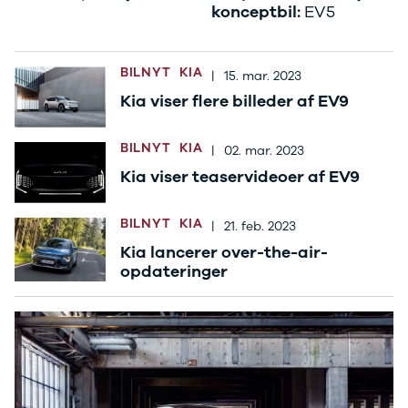
E-Transit
konceptbil:
EV5
350 L3 Van
Honda
Se alle
BILNYT
KIA
|
15. mar. 2023
Honda
Kia viser flere billeder af EV9
Civic
Jazz
BILNYT
KIA
Accord
|
02. mar. 2023
CR-V
Kia viser teaservideoer af EV9
Hyundai
Se alle
BILNYT
KIA
|
21. feb. 2023
Hyundai
Kia lancerer over-the-air-
Elbil
opdateringer
Ioniq
Ioniq 5
Ioniq 6
Kona
i10
i20
i30