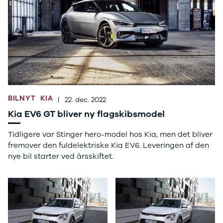
Tucson
Santa Fe
Jaguar
Se alle
Jaguar
E-Pace
XE
Iveco
Se alle Iveco
BILNYT
KIA
Daily
|
22. dec. 2022
Kia
Kia EV6 GT bliver ny flagskibsmodel
Se alle Kia
Elbil
Tidligere var Stinger hero-model hos Kia, men det bliver
Picanto
fremover den fuldelektriske Kia EV6. Leveringen af den
Ceed
nye bil starter ved årsskiftet.
Niro
Rio
e-Niro
Optima
Sorento
Sportage