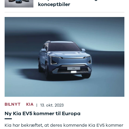
konceptbiler
Sandero og
Sandero
Stepway
Sandero
Stepway
Duster
Dokker
Lodgy og
Lodgy
Stepway
Lodgy
Stepway
Jogger
Logan og
Logan
Stepway
BILNYT
KIA
|
13. okt. 2023
Logan
Ny Kia EV5 kommer til Europa
Stepway
DS
Kia har bekræftet, at deres kommende Kia EV5 kommer
Se alle DS