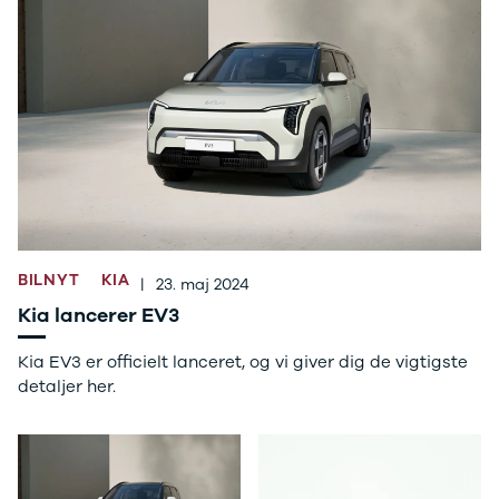
Ladeløsning
420d
We
til plug-in
420i
Bo
hybrid
430i
Fin
Ladeguide til
Z4
bil
elbil
5-serie
we
Webshop
520d
sto
530d
uds
530e
til 
X5
iX
640i
BILNYT
KIA
|
23. maj 2024
i4
530i
Kia lancerer EV3
BYD
Se alle BYD
Kia EV3 er officielt lanceret, og vi giver dig de vigtigste
Elbil
detaljer her.
Atto 3
Han
Citroën
Se alle