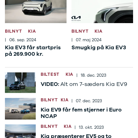
Citroën
C1
C3
C3 Picasso
ë-C4
BILNYT
KIA
BILNYT
KIA
C4
|
06. sep. 2024
|
07. maj 2024
C4 Cactus
Kia EV3 får startpris
Smugkig på Kia EV3
C4
på 269.900 kr.
SpaceTourer
C5 Aircross
Jumper 33
BILTEST
KIA
|
18. dec. 2023
Jumper 35
VIDEO:
Alt om 7-sæders Kia EV9
Cupra
Se alle
Cupra
BILNYT
KIA
|
07. dec. 2023
Elbil
Kia EV9 får fem stjerner i Euro
Born
NCAP
Dacia
Se alle Dacia
BILNYT
KIA
|
13. okt. 2023
Elbil
Kia præsenterer EV5 og to
Spring