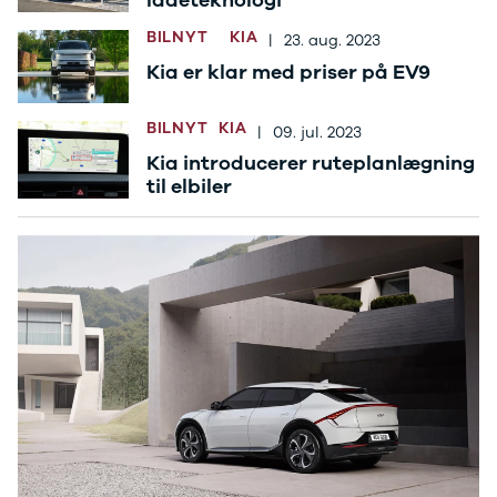
Se alle Ford
Elbil
BILNYT
KIA
|
23. aug. 2023
Bronco
Kia er klar med priser på EV9
B-Max
C-Max
Capri
BILNYT
KIA
|
09. jul. 2023
Grand C-
Kia introducerer ruteplanlægning
Max
til elbiler
EcoSport
Explorer
Ka
F-150
Fiesta
Focus
Galaxy
Kuga
Mondeo
Mustang
Mustang
Mach-E
Puma