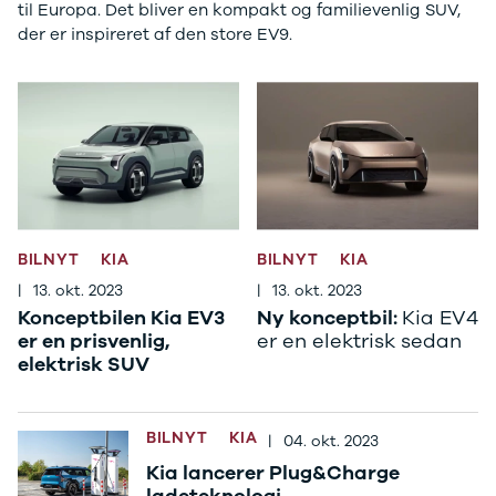
til Europa. Det bliver en kompakt og familievenlig SUV,
3
der er inspireret af den store EV9.
3 Crossback
5
7 Crossback
Fiat
Se alle Fiat
Elbil
500
500C
500L
500L Wagon
BILNYT
KIA
BILNYT
KIA
Panda
|
13. okt. 2023
|
13. okt. 2023
500e
Konceptbilen Kia EV3
Ny konceptbil:
Kia EV4
500X
er en prisvenlig,
er en elektrisk sedan
Tipo
elektrisk SUV
Doblo Cargo
Ducato 33
Ducato 35
BILNYT
KIA
|
04. okt. 2023
Talento
Kia lancerer Plug&Charge
Ford
ladeteknologi