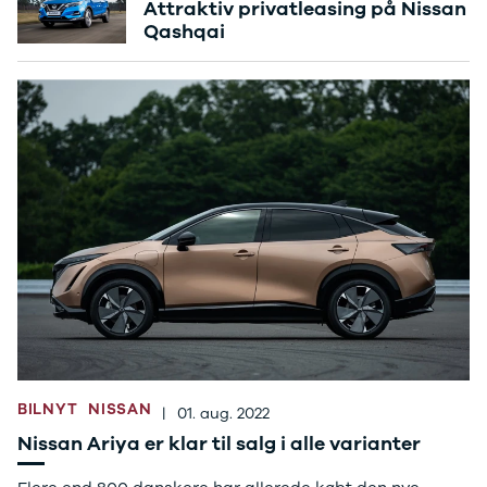
Tucson
Attraktiv privatleasing på Nissan
Santa Fe
Qashqai
Jaguar
Se alle
Jaguar
E-Pace
XE
Iveco
Se alle Iveco
Daily
Kia
Se alle Kia
Elbil
Picanto
Ceed
Niro
Rio
e-Niro
BILNYT
NISSAN
|
01. aug. 2022
Optima
Nissan Ariya er klar til salg i alle varianter
Sorento
Sportage