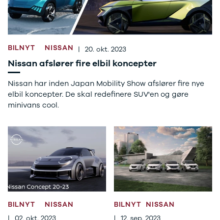
3
3 Crossback
5
7 Crossback
BILNYT
NISSAN
Fiat
|
20. okt. 2023
Se alle Fiat
Nissan afslører fire elbil koncepter
Elbil
500
Nissan har inden Japan Mobility Show afslører fire nye
500C
elbil koncepter. De skal redefinere SUV'en og gøre
500L
minivans cool.
500L Wagon
Panda
500e
500X
Tipo
Doblo Cargo
Ducato 33
Ducato 35
Talento
BILNYT
NISSAN
BILNYT
NISSAN
Ford
|
02. okt. 2023
|
12. sep. 2023