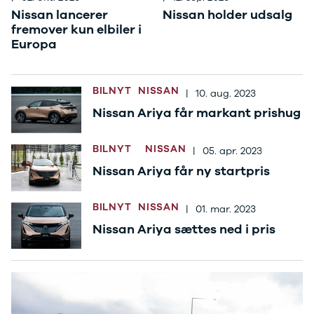
Se alle Ford
Nissan lancerer
Nissan holder udsalg
Elbil
fremover kun elbiler i
Bronco
Europa
B-Max
C-Max
Capri
BILNYT
NISSAN
|
10. aug. 2023
Grand C-
Max
Nissan Ariya får markant prishug
EcoSport
Explorer
BILNYT
NISSAN
|
05. apr. 2023
Ka
Nissan Ariya får ny startpris
F-150
Fiesta
Focus
BILNYT
NISSAN
|
01. mar. 2023
Galaxy
Nissan Ariya sættes ned i pris
Kuga
Mondeo
Mustang
Mustang
Mach-E
Puma