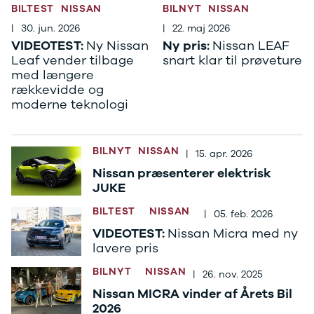
J5 EV
1-serie
Si
BILTEST
NISSAN
BILNYT
NISSAN
Modeller
118i
ŠK
|
30. jun. 2026
|
22. maj 2026
Anmeldelser
120d
Tr
VIDEOTEST:
Ny Nissan
Ny pris:
Nissan LEAF
Privatleasing
X1
Sp
Leaf vender tilbage
snart klar til prøveture
Kampagner
iX1
Sy
med længere
Ford
2-serie
Sæ
rækkevidde og
F-150
218i
Sk
moderne teknologi
Modeller
218d
Tje
Anmeldelser
220i
sk
Alle nye biler
225xe
Gra
BILNYT
NISSAN
|
15. apr. 2026
Guide til
3-serie
sk
elbiler
320i
Sm
Nissan præsenterer elektrisk
Guide til
320d
St
JUKE
hybridbiler
328i
bil
BILTEST
NISSAN
|
05. feb. 2026
Ladeløsning
330d
St
til elbil
330e
rud
VIDEOTEST:
Nissan Micra med ny
lavere pris
Oversigt
X3
Gu
Clever
iX3
Al
BILNYT
NISSAN
|
26. nov. 2025
ladeløsning
i3
Vi
Nissan MICRA vinder af Årets Bil
Ladekabler
i3s
So
2026
til elbilen
4-serie
He