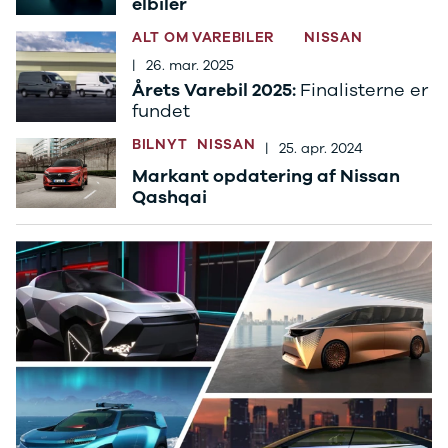
elbiler
Sandero og
ALT OM VAREBILER
NISSAN
Sandero
Stepway
|
26. mar. 2025
Sandero
Årets Varebil 2025:
Finalisterne er
Stepway
fundet
Duster
BILNYT
NISSAN
|
25. apr. 2024
Dokker
Markant opdatering af Nissan
Lodgy og
Qashqai
Lodgy
Stepway
Lodgy
Stepway
Jogger
Logan og
Logan
Stepway
Logan
Stepway
DS
Se alle DS