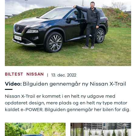
Ranger
Ranger
Raptor
S-Max
Transit
Courier
Transit
Connect
Transit
Custom
Transit 350
BILTEST
NISSAN
|
13. dec. 2022
L2 Van
Video:
Bilguiden gennemgår ny Nissan X-Trail
Transit 350
L3 Van
Nissan X-Trail er kommet i en helt ny udgave med
Transit 350
opdateret design, mere plads og en helt ny type motor
L3 Chassis
kaldet e-POWER. Bilguiden gennemgår her bilen for dig.
Transit 350
L4 Chassis
E-Transit
350 L2 Van