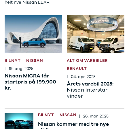
Citroën
helt nye Nissan LEAF.
C1
C3
C3 Picasso
ë-C4
C4
C4 Cactus
C4
SpaceTourer
C5 Aircross
BILNYT
NISSAN
ALT OM VAREBILER
Jumper 33
|
19. aug. 2025
RENAULT
Jumper 35
Nissan MICRA får
|
04. apr. 2025
Cupra
startpris på 199.900
Årets varebil 2025:
Se alle
kr.
Nissan Interstar
Cupra
vinder
Elbil
Born
Dacia
BILNYT
NISSAN
Se alle Dacia
|
26. mar. 2025
Elbil
Nissan kommer med tre nye
Spring