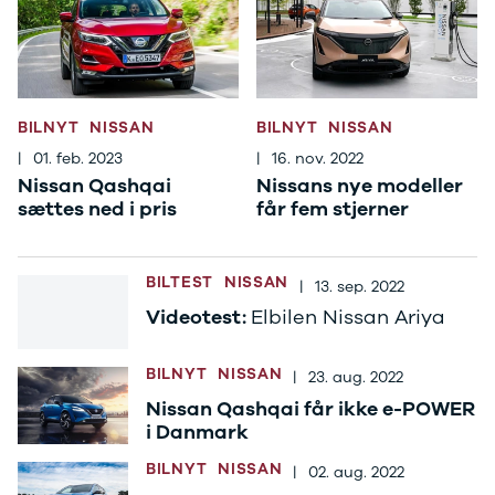
E-Transit
350 L3 Van
Honda
Se alle
Honda
BILNYT
NISSAN
BILNYT
NISSAN
Civic
Jazz
|
01. feb. 2023
|
16. nov. 2022
Accord
Nissan Qashqai
Nissans nye modeller
CR-V
sættes ned i pris
får fem stjerner
Hyundai
Se alle
Hyundai
BILTEST
NISSAN
|
13. sep. 2022
Elbil
Videotest:
Elbilen Nissan Ariya
Ioniq
Ioniq 5
BILNYT
NISSAN
Ioniq 6
|
23. aug. 2022
Kona
Nissan Qashqai får ikke e-POWER
i10
i Danmark
i20
BILNYT
NISSAN
|
02. aug. 2022
i30