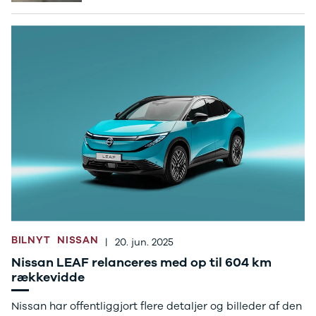
Ladeløsning
420d
We
til plug-in
420i
Bo
hybrid
430i
Fin
Ladeguide til
Z4
bil
elbil
5-serie
we
Webshop
520d
sto
530d
uds
530e
til 
X5
iX
640i
i4
530i
BYD
Se alle BYD
BILNYT
NISSAN
|
20. jun. 2025
Elbil
Atto 3
Nissan LEAF relanceres med op til 604 km
Han
rækkevidde
Citroën
Se alle
Nissan har offentliggjort flere detaljer og billeder af den