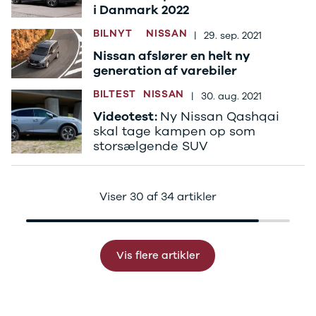
CX-5
i Danmark 2022
CX-30
BILNYT
NISSAN
|
29. sep. 2021
CX-3
2
Nissan afslører en helt ny
3
generation af varebiler
6
BILTEST
NISSAN
|
30. aug. 2021
MX-30
Videotest:
Ny Nissan Qashqai
MX-5
skal tage kampen op som
CX-60
storsælgende SUV
Mercedes
Se alle
Mercedes
Elbil
Viser 30 af 34 artikler
A-klasse
A180 d
A200
A200 d
Vis flere artikler
B180 d
B180
B200