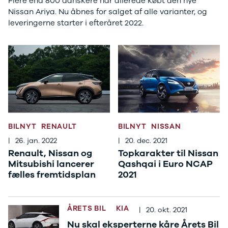
Flere end 800 danskere har allerede købt den nye
Stonic
Nissan Ariya. Nu åbnes for salget af alle varianter, og
Venga
leveringerne starter i efteråret 2022.
XCeed
EV6
ProCeed
EV9
EV3
EV4
Land Rover
Se alle Land
Rover
BILNYT
RENAULT
BILNYT
NISSAN
Range Rover
|
26. jan. 2022
|
20. dec. 2021
Sport
Renault, Nissan og
Topkarakter til Nissan
Lexus
Mitsubishi lancerer
Qashqai i Euro NCAP
Se alle Lexus
fælles fremtidsplan
2021
CT200h
Mazda
Se alle
ÅRETS BIL
KIA
Mazda
|
20. okt. 2021
Elbil
Nu skal eksperterne kåre Årets Bil