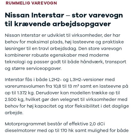
RUMMELIG VAREVOGN
Book møde
Nissan Interstar – stor varevogn
til krævende arbejdsopgaver
Nissan Interstar er udviklet til virksomheder, der har
behov for maksimal plads, høj lasteevne og praktiske
løsninger til en travl arbejdsdag. Den store varevogn
kombinerer robuste egenskaber med moderne
teknologi og passer godt til både håndværk, transport
og større serviceopgaver.
Interstar fås i både L2H2- og L3H2-versioner med
varerumsvolumen fra 10,8 til 13 m³ samt en lasteevne på
op til 1.372 kg. Derudover kan modellen trække op til
2.500 kg, hvilket gør den velegnet til virksomheder med
behov for høj kapacitet og stor fleksibilitet i det daglige
arbejde.
Motorprogrammet består af effektive 2,0 dCi
dieselmotorer med op til 170 hk samt mulighed for både