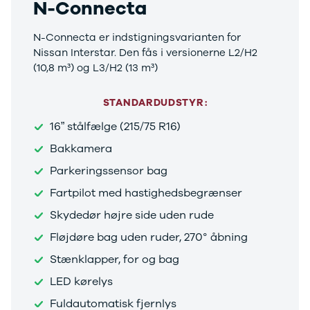
N-Connecta
N-Connecta er indstigningsvarianten for
Nissan Interstar. Den fås i versionerne L2/H2
(10,8 m³) og L3/H2 (13 m³)
STANDARDUDSTYR:
16” stålfælge (215/75 R16)
Bakkamera
Parkeringssensor bag
Fartpilot med hastighedsbegrænser
Skydedør højre side uden rude
Fløjdøre bag uden ruder, 270° åbning
Stænklapper, for og bag
LED kørelys
Fuldautomatisk fjernlys