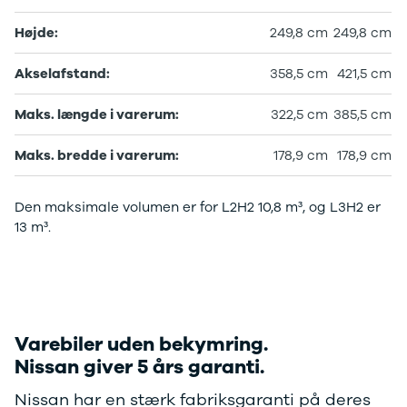
Højde:
249,8 cm
249,8 cm
Akselafstand:
358,5 cm
421,5 cm
Maks. længde i varerum:
322,5 cm
385,5 cm
Maks. bredde i varerum:
178,9 cm
178,9 cm
Den maksimale volumen er for L2H2 10,8 m³, og L3H2 er
13 m³.
Varebiler uden bekymring.
Nissan giver 5 års garanti.
Nissan har en stærk fabriksgaranti på deres