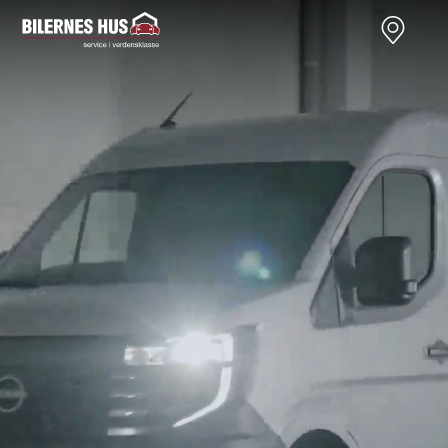
Nye
Brugte
Firmabiler
Værksted
Kontakt
varebiler
varebiler
Nissan
Townstar
Modeller
Anmeldelser
Leasing
Primastar
Modeller
Anmeldelser
Leasing
Interstar
Modeller
Anmeldelser
Leasing
Interstar-e
Modeller
Anmeldelser