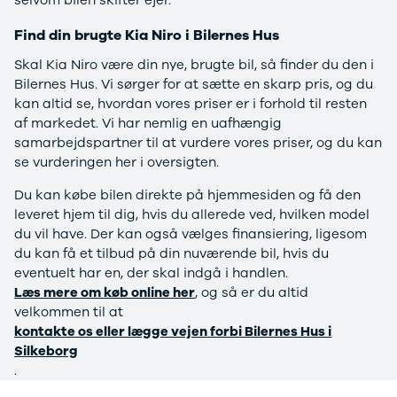
selvom bilen skifter ejer.
Se alle Ford
Elbil
Find din brugte Kia Niro i Bilernes Hus
Bronco
B-Max
Skal Kia Niro være din nye, brugte bil, så finder du den i
C-Max
Bilernes Hus. Vi sørger for at sætte en skarp pris, og du
Capri
kan altid se, hvordan vores priser er i forhold til resten
Grand C-
af markedet. Vi har nemlig en uafhængig
Max
samarbejdspartner til at vurdere vores priser, og du kan
EcoSport
se vurderingen her i oversigten.
Explorer
Du kan købe bilen direkte på hjemmesiden og få den
Ka
leveret hjem til dig, hvis du allerede ved, hvilken model
F-150
du vil have. Der kan også vælges finansiering, ligesom
Fiesta
du kan få et tilbud på din nuværende bil, hvis du
Focus
eventuelt har en, der skal indgå i handlen.
Galaxy
Læs mere om køb online her
, og så er du altid
Kuga
velkommen til at
Mondeo
kontakte os eller lægge vejen forbi Bilernes Hus i
Mustang
Silkeborg
Mustang
.
Mach-E
Puma