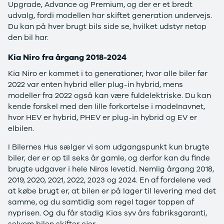
Upgrade, Advance og Premium, og der er et bredt
3
udvalg, fordi modellen har skiftet generation undervejs.
3 Crossback
Du kan på hver brugt bils side se, hvilket udstyr netop
5
den bil har.
7 Crossback
Fiat
Kia Niro fra årgang 2018-2024
Se alle Fiat
Elbil
Kia Niro er kommet i to generationer, hvor alle biler før
500
2022 var enten hybrid eller plug-in hybrid, mens
500C
modeller fra 2022 også kan være fuldelektriske. Du kan
500L
kende forskel med den lille forkortelse i modelnavnet,
500L Wagon
hvor HEV er hybrid, PHEV er plug-in hybrid og EV er
Panda
elbilen.
500e
I Bilernes Hus sælger vi som udgangspunkt kun brugte
500X
biler, der er op til seks år gamle, og derfor kan du finde
Tipo
brugte udgaver i hele Niros levetid. Nemlig årgang 2018,
Doblo Cargo
2019, 2020, 2021, 2022, 2023 og 2024. En af fordelene ved
Ducato 33
at købe brugt er, at bilen er på lager til levering med det
Ducato 35
samme, og du samtidig som regel tager toppen af
Talento
nyprisen. Og du får stadig Kias syv års fabriksgaranti,
Ford