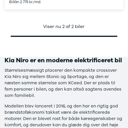
Billån 2.775 kr./md.
Ladeløsning
420d
We
til plug-in
420i
Bo
hybrid
430i
Fin
Ladeguide til
Z4
bil
Viser nu 2 af 2 biler
elbil
5-serie
we
Webshop
520d
sto
530d
uds
530e
til 
X5
Kia Niro er en moderne elektrificeret bil
iX
640i
Størrelsesmæssigt placerer den kompakte crossover
i4
Kia Niro sig mellem Stonic og Sportage, og den er
530i
næsten samme størrelse som XCeed. Der er plads til
BYD
fem personer i bilen, og den kan altså sagtens avendes
Se alle BYD
som familiebil.
Elbil
Atto 3
Modellen blev lanceret i 2016, og den har en rigtig god
Han
brændstoføkonomi takket være de elektrificerede
Citroën
motorer. Den er blevet rost for både køreegenskaber og
Se alle
komfort, og derudover kan du glæde dig over det høje