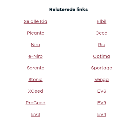
Ranger
Relaterede links
Ranger
Raptor
Se alle Kia
Elbil
S-Max
Transit
Picanto
Ceed
Courier
Niro
Rio
Transit
Connect
e-Niro
Optima
Transit
Custom
Sorento
Sportage
Transit 350
Stonic
Venga
L2 Van
Transit 350
XCeed
EV6
L3 Van
Transit 350
ProCeed
EV9
L3 Chassis
Transit 350
EV3
EV4
L4 Chassis
E-Transit
350 L2 Van