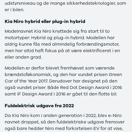
Citroën
udstyrsniveau og de mange sikkerhedsteknologier, som
C1
er i bilen.
C3
Kia Niro hybrid eller plug-in hybrid
C3 Picasso
ë-C4
Modelnavnet Kia Niro knyttede sig fra start til to
C4
motortyper: Hybrid og plug-in hybrid. Modellen har
C4 Cactus
aldrig kunne fås med almindelig forbrændingsmotor,
C4
men har altid haft fokus på at være elektrificeret i en
SpaceTourer
eller anden grad.
C5 Aircross
Jumper 33
Modellen er derfor blevet fremhævet som værende
Jumper 35
brændstoføkonomisk, og den har vundet prisen Green
Cupra
Car of the Year 2017. Derudover har designet på den
Se alle
også vundet priser. Både Red Dot Design Award i 2016
Cupra
samt iF Design Award I 2016 er gået til den flotte bil.
Elbil
Fuldelektrisk udgave fra 2022
Born
Dacia
Da Kia Niro kom i anden generation i 2022, blev e-Niro
Se alle Dacia
navnet droppet, så den fuldelektriske udgave fremover
Elbil
også bare hedder Niro med forkortelsen EV for at vise,
Spring