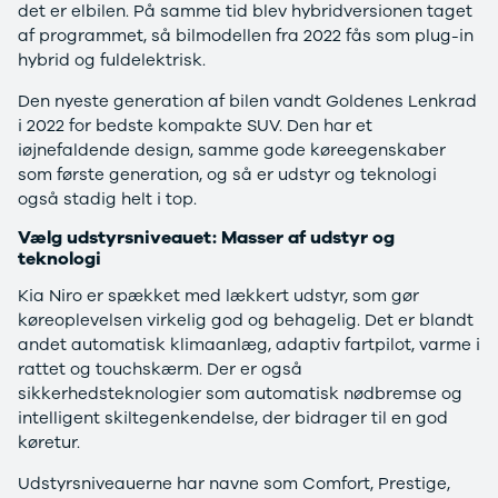
det er elbilen. På samme tid blev hybridversionen taget
Sandero og
af programmet, så bilmodellen fra 2022 fås som plug-in
Sandero
hybrid og fuldelektrisk.
Stepway
Sandero
Den nyeste generation af bilen vandt Goldenes Lenkrad
Stepway
i 2022 for bedste kompakte SUV. Den har et
Duster
iøjnefaldende design, samme gode køreegenskaber
Dokker
som første generation, og så er udstyr og teknologi
Lodgy og
også stadig helt i top.
Lodgy
Vælg udstyrsniveauet: Masser af udstyr og
Stepway
teknologi
Lodgy
Stepway
Kia Niro er spækket med lækkert udstyr, som gør
Jogger
køreoplevelsen virkelig god og behagelig. Det er blandt
Logan og
andet automatisk klimaanlæg, adaptiv fartpilot, varme i
Logan
rattet og touchskærm. Der er også
Stepway
sikkerhedsteknologier som automatisk nødbremse og
Logan
intelligent skiltegenkendelse, der bidrager til en god
Stepway
køretur.
DS
Udstyrsniveauerne har navne som Comfort, Prestige,
Se alle DS