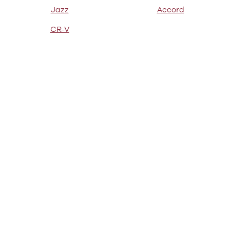
Citroën
Jazz
Accord
C1
C3
CR-V
C3 Picasso
ë-C4
C4
C4 Cactus
C4
SpaceTourer
C5 Aircross
Jumper 33
Jumper 35
Cupra
Se alle
Cupra
Elbil
Born
Dacia
Se alle Dacia
Elbil
Spring