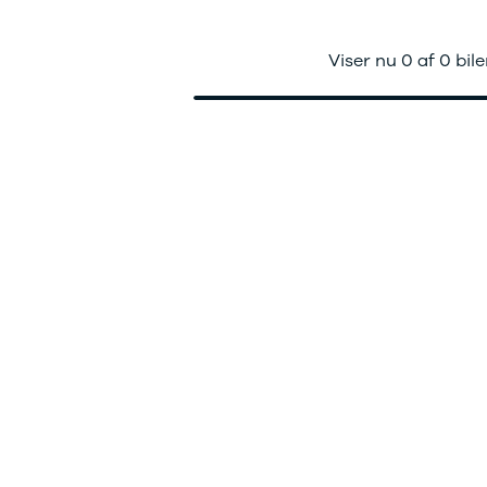
ok værksted
dan arbejder vi
j en kundebil
Viser nu 0 af 0 bile
toriserede
rdele
ft til
mmerdæk
elser
rcondition rens
lplejepakker
emsetjek
æk
rårsklargøring
lgkonservering
asbehandling
atis
rvicerådgivning
ramisk coating
kforsegling
stbeskyttelse