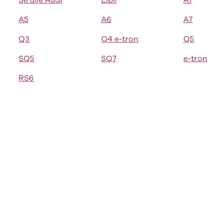
Se alle Audi
Elbil
A1
bshop
ok værksted
A5
A6
A7
d tilbehør til
Q3
Q4 e-tron
Q5
en
Bilernes Hus'
bshop
Vi har et
SQ5
SQ7
e-tron
rt udvalg af
tyr og tilbehør
RS6
din bil.