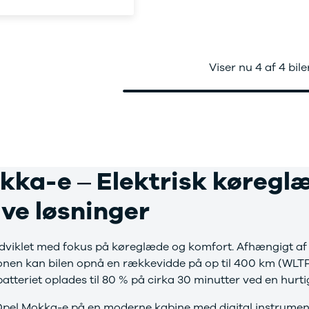
bshop
ok værksted
d tilbehør til
en
Bilernes Hus'
Viser nu 4 af 4 bile
bshop
Vi har et
rt udvalg af
tyr og tilbehør
din bil.
kka-e – Elektrisk køreg
ive løsninger
dviklet med fokus på køreglæde og komfort. Afhængigt af
onen kan bilen opnå en rækkevidde på op til 400 km (WLTP)
atteriet oplades til 80 % på cirka 30 minutter ved en hurti
Opel Mokka-e på en moderne kabine med digital instrument