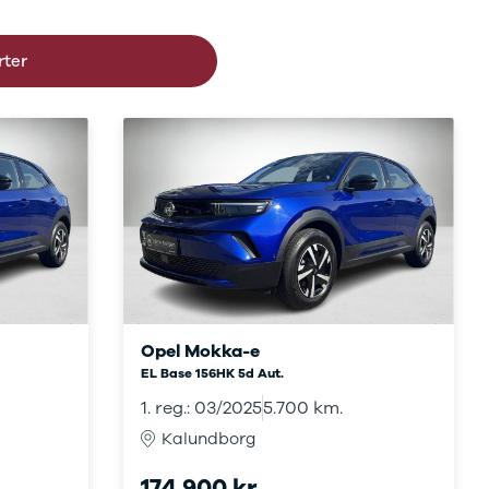
lhus, da vi begge er en del af Nielsen Car Group.
rter
bil, og du kan få en indikation af prisen via vores
Opel Mokka-e
EL Base 156HK 5d Aut.
1. reg.: 03/2025
5.700 km.
Kalundborg
174.900 kr.