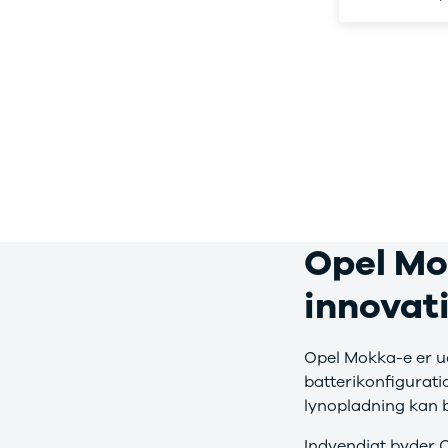
Ladeløsning
420d
We
til plug-in
420i
Bo
hybrid
430i
Fin
Ladeguide til
Z4
bil
elbil
5-serie
we
Webshop
520d
sto
530d
uds
530e
til 
X5
iX
640i
Opel Mo
i4
530i
innovat
BYD
Se alle BYD
Elbil
Opel Mokka-e er u
Atto 3
batterikonfigurati
Han
lynopladning kan b
Citroën
Se alle
Indvendigt byder 