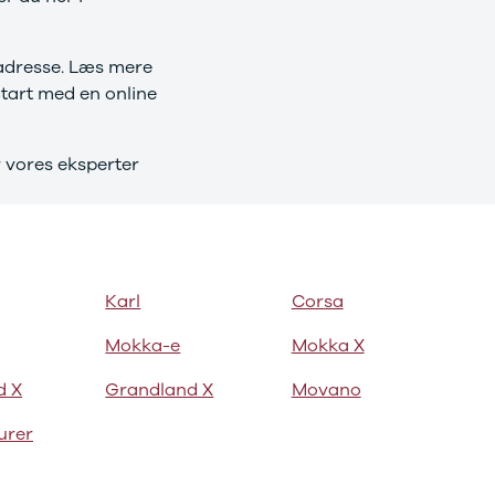
 adresse. Læs mere
Start med en online
r vores eksperter
Karl
Corsa
Mokka-e
Mokka X
d X
Grandland X
Movano
urer