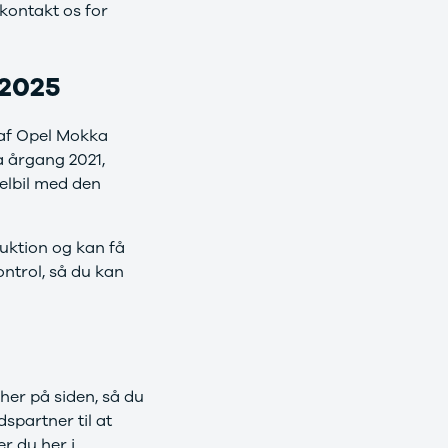
 kontakt os for
-2025
g af Opel Mokka
a årgang 2021,
elbil med den
duktion og kan få
ontrol, så du kan
her på siden, så du
partner til at
er du her i