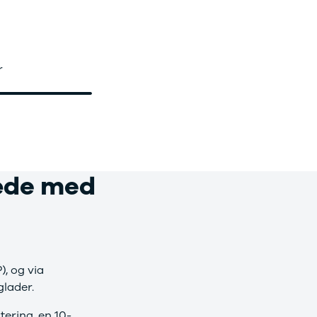
r
læde med
, og via
glader.
ering, en 10-