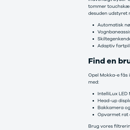
Citroën
tommer touchskærm
C1
desuden udstyret 
C3
C3 Picasso
Automatisk n
ë-C4
Vognbaneassi
C4
Skiltegenkend
C4 Cactus
Adaptiv fartpi
C4
SpaceTourer
Find en br
C5 Aircross
Jumper 33
Jumper 35
Opel Mokka-e fås i
Cupra
med:
Se alle
Cupra
IntelliLux LED
Elbil
Head-up displ
Born
Bakkamera og
Dacia
Opvarmet rat
Se alle Dacia
Elbil
Brug vores filtrer
Spring