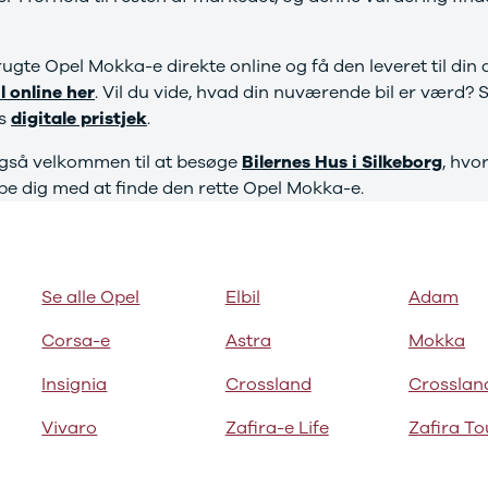
ugte Opel Mokka-e direkte online og få den leveret til din
l online her
. Vil du vide, hvad din nuværende bil er værd? 
es
digitale pristjek
.
også velkommen til at besøge
Bilernes Hus i Silkeborg
, hvo
ælpe dig med at finde den rette Opel Mokka-e.
Se alle Opel
Elbil
Adam
Corsa-e
Astra
Mokka
Insignia
Crossland
Crosslan
Vivaro
Zafira-e Life
Zafira To