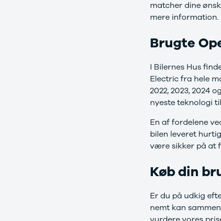
matcher dine ønsker
Sandero og
mere information.
Sandero
Stepway
Brugte Ope
Sandero
Stepway
Duster
I Bilernes Hus fin
Dokker
Electric fra hele m
Lodgy og
2022, 2023, 2024 o
Lodgy
nyeste teknologi til
Stepway
Lodgy
En af fordelene ve
Stepway
bilen leveret hurti
Jogger
være sikker på at f
Logan og
Logan
Køb din br
Stepway
Logan
Stepway
Er du på udkig eft
DS
nemt kan sammenlig
Se alle DS
vurdere vores prise