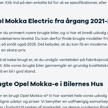
. Klik ind på den enkelte bil for at se specifikationer, eller
l Mokka Electric fra årgang 2021
der du primært nyere brugte biler, og vi har et bredt udval
odelseriens levetid. Du kan derfor finde brugte modeller fr
g så småt også 2025. Det betyder, at du kan få en moderne 
 en skarp pris.
d at købe brugt er, at du undgår ventetiden på fabrikspro
gt. Alle vores brugte biler gennemgår en grundig kvalitetsk
å en bil i god stand.
ugte Opel Mokka-e i Bilernes Hus
er en brugt Opel Mokka-e? Vi har samlet hele vores udvalg 
ne udstyr og priser. Vi benytter en uafhængig samarbejds
r i forhold til resten af markedet, og denne vurdering find