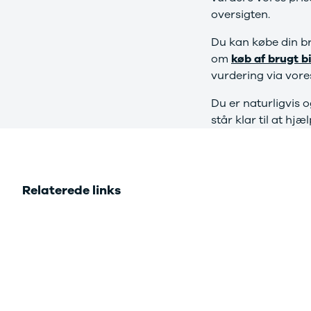
3
oversigten.
3 Crossback
5
Du kan købe din br
7 Crossback
om
køb af brugt bi
Fiat
vurdering via vor
Se alle Fiat
Elbil
Du er naturligvis 
500
står klar til at hj
500C
500L
500L Wagon
Panda
Relaterede links
500e
500X
Tipo
Doblo Cargo
Ducato 33
Ducato 35
Talento
Ford