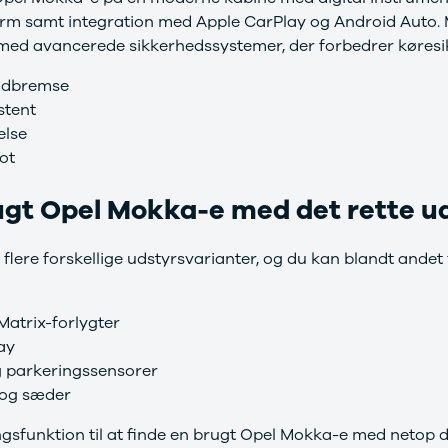
 samt integration med Apple CarPlay og Android Auto. 
med avancerede sikkerhedssystemer, der forbedrer køres
ødbremse
stent
else
lot
ugt Opel Mokka-e med det rette u
 flere forskellige udstyrsvarianter, og du kan blandt andet
 Matrix-forlygter
ay
 parkeringssensorer
 og sæder
ingsfunktion til at finde en brugt Opel Mokka-e med netop d