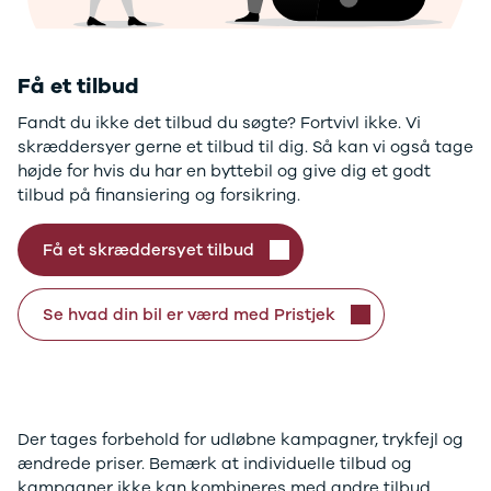
Citroën
C1
C3
C3 Picasso
Få et tilbud
ë-C4
Fandt du ikke det tilbud du søgte? Fortvivl ikke. Vi
C4
skræddersyer gerne et tilbud til dig. Så kan vi også tage
C4 Cactus
højde for hvis du har en byttebil og give dig et godt
C4
tilbud på finansiering og forsikring.
SpaceTourer
C5 Aircross
Jumper 33
Få et skræddersyet tilbud
.
Jumper 35
Cupra
Se hvad din bil er værd med Pristjek
Se alle
Cupra
Elbil
Born
Dacia
Der tages forbehold for udløbne kampagner, trykfejl og
Se alle Dacia
ændrede priser. Bemærk at individuelle tilbud og
Elbil
kampagner ikke kan kombineres med andre tilbud
Spring