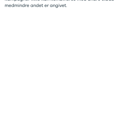
medmindre andet er angivet.
Sandero og
Sandero
Stepway
Sandero
Stepway
Duster
Dokker
Lodgy og
Lodgy
Stepway
Lodgy
Stepway
Jogger
Logan og
Logan
Stepway
Logan
Stepway
DS
Se alle DS