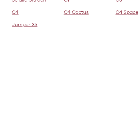
Se alle Citroën
C1
C3
bshop
ok værksted
C4
C4 Cactus
C4 Space
d tilbehør til
Jumper 35
en
Bilernes Hus'
bshop
Vi har et
rt udvalg af
tyr og tilbehør
din bil.