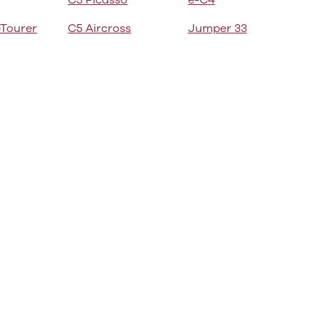
C3 Picasso
ë-C4
Tourer
C5 Aircross
Jumper 33