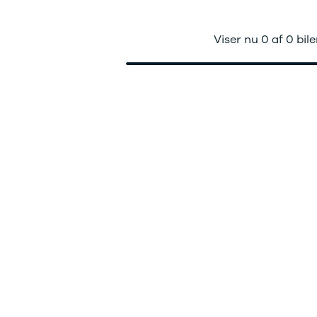
ok værksted
dan arbejder vi
j en kundebil
Viser nu 0 af 0 bile
toriserede
rdele
ft til
mmerdæk
elser
rcondition rens
lplejepakker
emsetjek
æk
rårsklargøring
lgkonservering
asbehandling
atis
rvicerådgivning
ramisk coating
kforsegling
stbeskyttelse