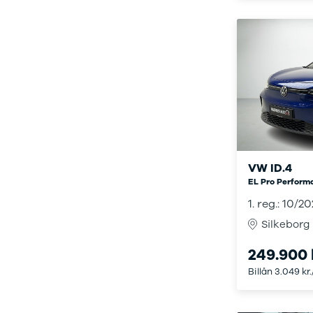
Citroën
C1
C3
C3 Picasso
ë-C4
C4
C4 Cactus
C4
SpaceTourer
C5 Aircross
Jumper 33
VW ID.4
Jumper 35
EL Pro Perform
Cupra
1. reg.: 10/2
Se alle
Cupra
Silkeborg
Elbil
Born
249.900 
Dacia
Billån 3.049 kr
Se alle Dacia
Elbil
Spring