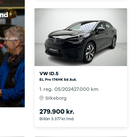
N
end
ømmer om
.
VW ID.5
EL Pro 174HK 5d Aut.
1. reg.: 05/2024
27.000 km.
Silkeborg
279.900 kr.
Billån 3.377 kr./md.