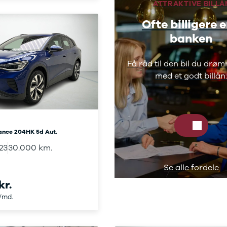
ATTRAKTIVE BILLÅ
Ofte billigere 
banken
Få råd til den bil du dr
med et godt billån
ance 204HK 5d Aut.
023
30.000 km.
Se alle fordele
kr.
./md.