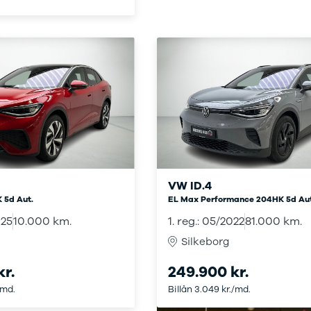
bshop
ok værksted
d tilbehør til
en
Bilernes Hus'
bshop
Vi har et
rt udvalg af
tyr og tilbehør
din bil.
VW ID.4
 5d Aut.
EL Max Performance 204HK 5d Aut
025
10.000 km.
1. reg.: 05/2022
81.000 km.
Silkeborg
kr.
249.900 kr.
/md.
Billån 3.049 kr./md.