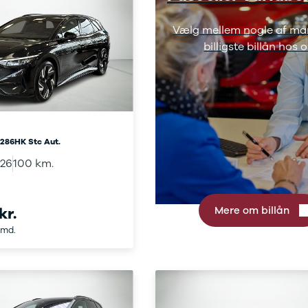
Vælg mellem nogle af ma
billigste billån hos o
 286HK Stc Aut.
026
100 km.
kr.
Mere om billån
/md.