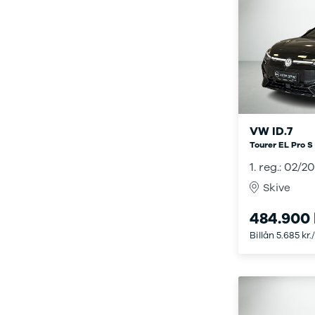
3
3 Crossback
5
7 Crossback
Fiat
Se alle Fiat
Elbil
500
VW ID.7
500C
Tourer EL Pro S
500L
500L Wagon
1. reg.: 02/2
Panda
Skive
500e
500X
484.900 
Tipo
Billån 5.685 kr.
Doblo Cargo
Ducato 33
Ducato 35
Talento
Ford