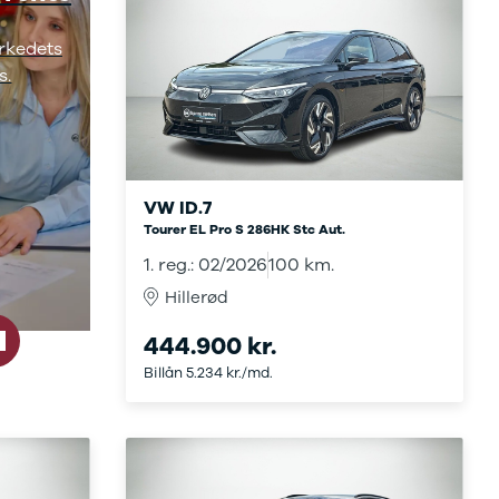
rkedets
s.
VW ID.7
Tourer EL Pro S 286HK Stc Aut.
1. reg.: 02/2026
100 km.
Hillerød
444.900 kr.
Billån 5.234 kr./md.