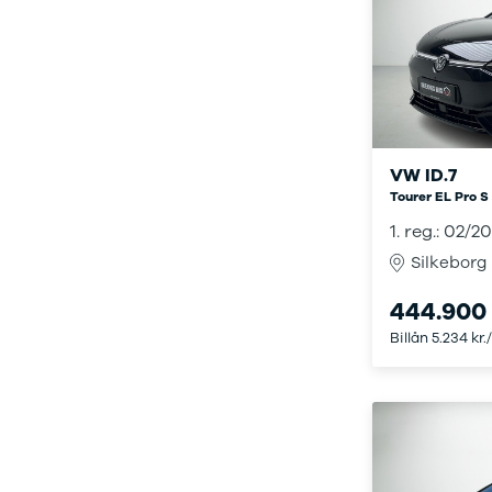
Se alle Ford
Elbil
Bronco
B-Max
C-Max
Capri
Grand C-
VW ID.7
Max
Tourer EL Pro S
EcoSport
Explorer
1. reg.: 02/2
Ka
Silkeborg
F-150
Fiesta
444.900 
Focus
Billån 5.234 kr.
Galaxy
Kuga
Mondeo
Mustang
Mustang
Mach-E
Puma