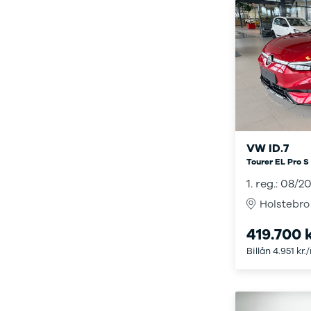
Sandero og
Sandero
Stepway
Sandero
Stepway
Duster
Dokker
Lodgy og
Lodgy
VW ID.7
Stepway
Tourer EL Pro S
Lodgy
Stepway
1. reg.: 08/2
Jogger
Holstebro
Logan og
Logan
419.700 k
Stepway
Billån 4.951 kr.
Logan
Stepway
DS
Se alle DS