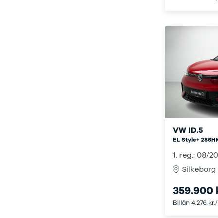
Ladeløsning
420d
We
til plug-in
420i
Bo
hybrid
430i
Fin
Ladeguide til
Z4
bil
elbil
5-serie
we
Webshop
520d
sto
530d
uds
530e
til 
X5
iX
640i
i4
VW ID.5
530i
EL Style+ 286HK
BYD
1. reg.: 08/2
Se alle BYD
Elbil
Silkeborg
Atto 3
359.900 
Han
Citroën
Billån 4.276 kr.
Se alle