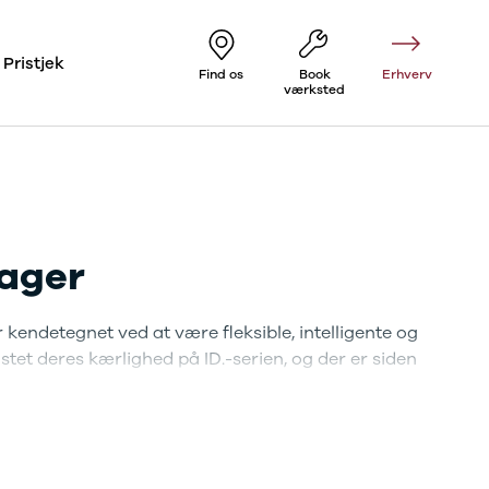
Pristjek
Find os
Book
Erhverv
værksted
lager
 kendetegnet ved at være fleksible, intelligente og
et deres kærlighed på ID.-serien, og der er siden
rrelser, med forskellige rækkevidder og
ange modeller har fået en opdatering i slutningen af
evans på markedet.