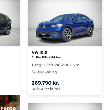
VW ID.5
EL Pro 174HK 5d Aut.
1. reg.: 05/2024
32.000 km.
Ringkøbing
269.790 kr.
Billån 3.266 kr./md.
N
 rente