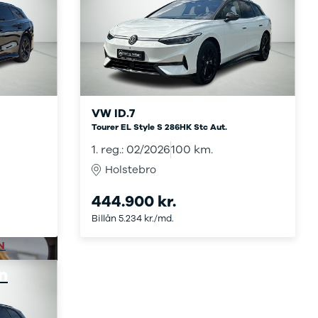
VW ID.7
Tourer EL Style S 286HK Stc Aut.
1. reg.: 02/2026
100 km.
Holstebro
444.900 kr.
Billån 5.234 kr./md.
N
n