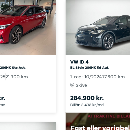
VW ID.4
 286HK Stc Aut.
EL Style 286HK 5d Aut.
025
21.900 km.
1. reg.: 10/2024
77.600 km.
Skive
r.
284.900 kr.
/md.
Billån 3.433 kr./md.
ATTRAKTIVE BILLÅ
Fast eller variabel