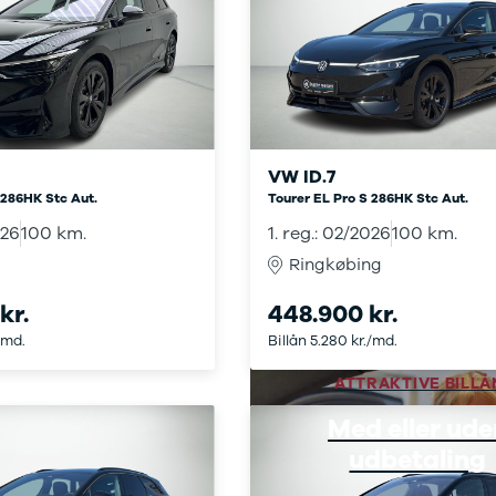
VW ID.7
 286HK Stc Aut.
Tourer EL Pro S 286HK Stc Aut.
026
100 km.
1. reg.: 02/2026
100 km.
Ringkøbing
kr.
448.900 kr.
/md.
Billån 5.280 kr./md.
ATTRAKTIVE BILLÅ
Med eller ude
udbetaling