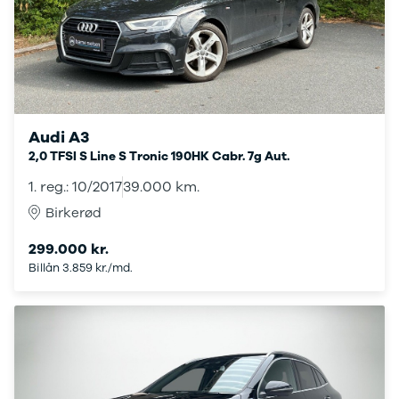
Mokka
Mokka-e
Mokka X
Insignia
Crossland
Crossland X
Grandland X
Audi A3
Movano
2,0 TFSI S Line S Tronic 190HK Cabr. 7g Aut.
Vivaro
1. reg.: 10/2017
39.000 km.
Zafira-e Life
Zafira Tourer
Birkerød
Peugeot
Se alle
299.000 kr.
Peugeot
Billån 3.859 kr./md.
108
208
e-208
2008
308
3008