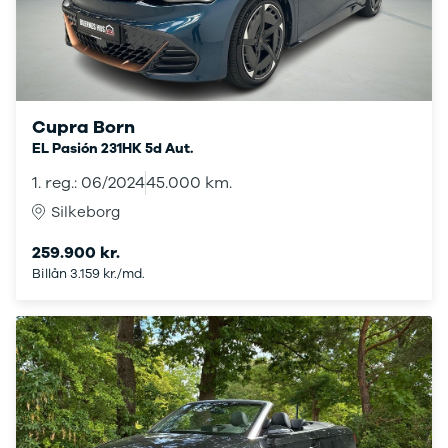
ARIYA
Qashqai
MICRA
Note
Juke
Cupra Born
X-Trail
EL Pasión 231HK 5d Aut.
Pulsar
Navara
1. reg.: 06/2024
45.000 km.
NV300
Silkeborg
e-NV300
LEAF
259.900 kr.
Townstar
Billån 3.159 kr./md.
Opel
Se alle Opel
Elbil
Adam
Karl
Corsa
Corsa-e
Astra