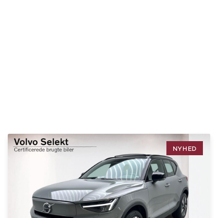
Se alle Ford
Elbil
Bronco
B-Max
C-Max
Capri
Grand C-
Max
EcoSport
Explorer
Ka
F-150
Fiesta
Focus
NYHED
Galaxy
Kuga
Mondeo
Mustang
Mustang
Mach-E
Puma