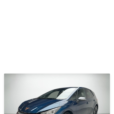
C220
MG
Se alle MG
CT200h
Elbil
ZS
Mini
Se alle Mini
Elbil
Cooper
Cooper SE
Cooper S
Mitsubishi
Se alle
Mitsubishi
Outlander
Space Star
Nissan
Se alle
Nissan
Elbil