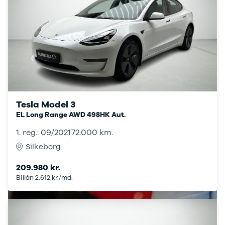
Taycan
Turbo
Renault
Se alle
Renault
Elbil
Twingo
Clio
Clio IV
Tesla Model 3
Clio V
EL Long Range AWD 498HK Aut.
Captur
Zoe
1. reg.: 09/2021
72.000 km.
Megane III
Silkeborg
Megane IV
Megane
209.980 kr.
Arkana
Billån 2.612 kr./md.
Megane E-
Tech Electric
Kadjar
Scenic