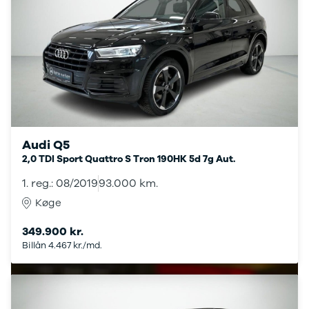
Stonic
Venga
XCeed
EV6
ProCeed
EV9
EV3
EV4
Land Rover
Audi Q5
Se alle Land
2,0 TDI Sport Quattro S Tron 190HK 5d 7g Aut.
Rover
Range Rover
1. reg.: 08/2019
93.000 km.
Sport
Køge
Lexus
Se alle Lexus
349.900 kr.
CT200h
Billån 4.467 kr./md.
Mazda
Se alle
Mazda
Elbil