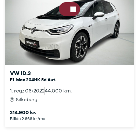
CX-5
CX-30
CX-3
2
3
6
MX-30
MX-5
CX-60
Mercedes
Se alle
VW ID.3
Mercedes
EL Max 204HK 5d Aut.
Elbil
1. reg.: 06/2022
44.000 km.
A-klasse
A180 d
Silkeborg
A200
A200 d
214.900 kr.
Se alle fordele
B180 d
Billån 2.666 kr./md.
B180
B200