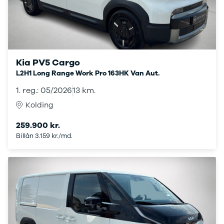
Touran
Golf
Sportsvan
The-Beetle
ID.3
ID.4
Kia PV5 Cargo
ID.5
L2H1 Long Range Work Pro 163HK Van Aut.
ID.7
ID. Buzz
1. reg.: 05/2026
13 km.
Transporter
Kolding
e-Up!
T-Roc
259.900 kr.
Golf VI
Billån 3.159 kr./md.
Golf VII
e-Golf VII
Golf VIII
Tiguan
Tiguan
Allspace
Amarok
Arteon