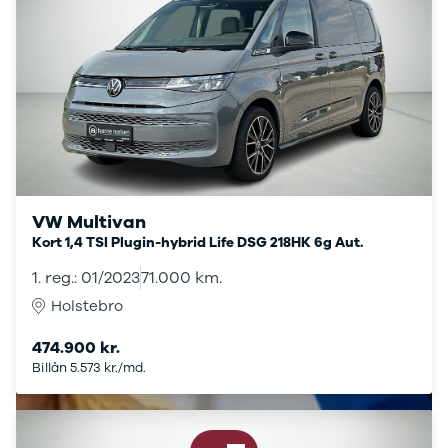
biler
Varebiler
Brugt bil
med
automatgear
Brugt SUV
med
automatgear
Brugt
hybridbil
VW Multivan
med
Kort 1,4 TSI Plugin-hybrid Life DSG 218HK 6g Aut.
automatgear
1. reg.: 01/2023
71.000 km.
Elbiler
Holstebro
Se alle
elbiler
474.900 kr.
Elbil SUV
Billån 5.573 kr./md.
Lille elbil
Elbil med
træk
Billig elbil