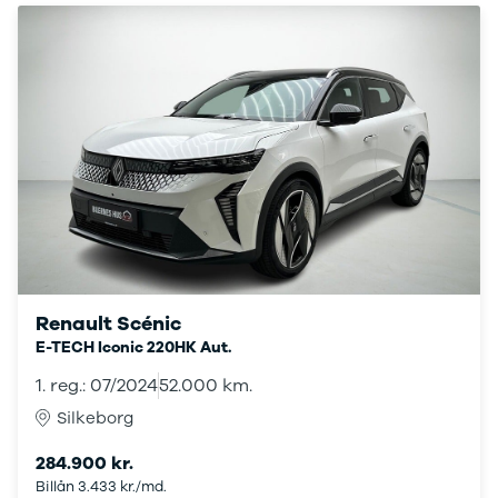
VW
Budget
Se alle biler
Billig bil
under
100.000 kr.
100.000 -
200.000 kr.
200.000 -
300.000 kr.
300.000 -
400.000 kr.
400.000 -
Renault Scénic
500.000 kr.
E-TECH Iconic 220HK Aut.
Over
500.000 kr.
1. reg.: 07/2024
52.000 km.
Byer og
Silkeborg
områder
Se alle byer
284.900 kr.
og områder
Billån 3.433 kr./md.
Silkeborg