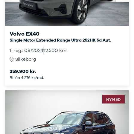
Ranger
Ranger
Raptor
S-Max
Transit
Volvo EX40
Courier
Single Motor Extended Range Ultra 252HK 5d Aut.
Transit
1. reg.: 09/2024
12.500 km.
Connect
Transit
Silkeborg
Custom
359.900 kr.
Transit 350
Billån 4.276 kr./md.
L2 Van
Transit 350
L3 Van
Transit 350
NYHED
L3 Chassis
Transit 350
L4 Chassis
E-Transit
350 L2 Van