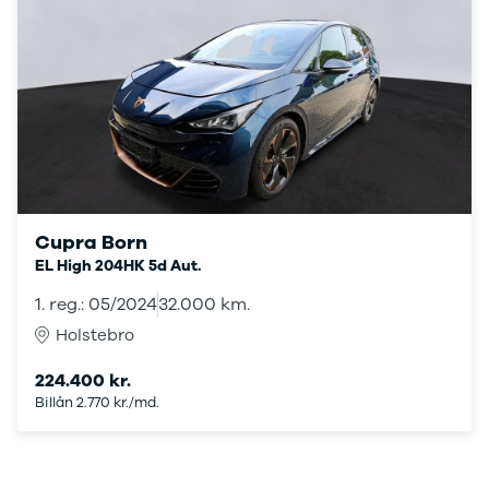
Citroën
C1
C3
C3 Picasso
ë-C4
C4
C4 Cactus
C4
SpaceTourer
C5 Aircross
Cupra Born
Jumper 33
EL High 204HK 5d Aut.
Jumper 35
Cupra
1. reg.: 05/2024
32.000 km.
Se alle
Holstebro
Cupra
Elbil
224.400 kr.
Born
Billån 2.770 kr./md.
Dacia
Se alle Dacia
Elbil
Spring