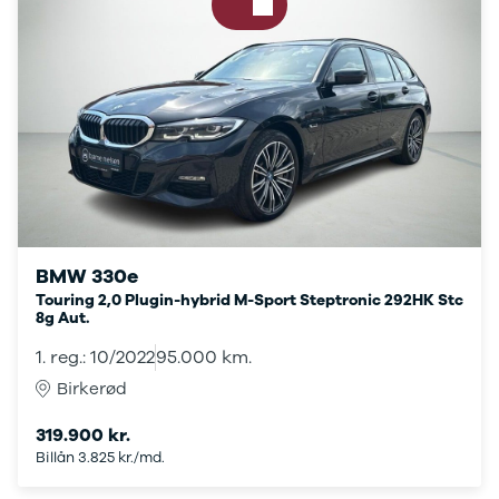
Audi
BMW
BYD
Cupra
Dacia
Fiat
Ford
Hyundai
Kia
Mazda
Mercedes
BMW 330e
MG
Touring 2,0 Plugin-hybrid M-Sport Steptronic 292HK Stc
MINI
8g Aut.
Nissan
1. reg.: 10/2022
95.000 km.
Opel
Polestar
Birkerød
Billån uden udbetaling
Renault
Skoda
319.900 kr.
Tesla
Billån 3.825 kr./md.
Volvo