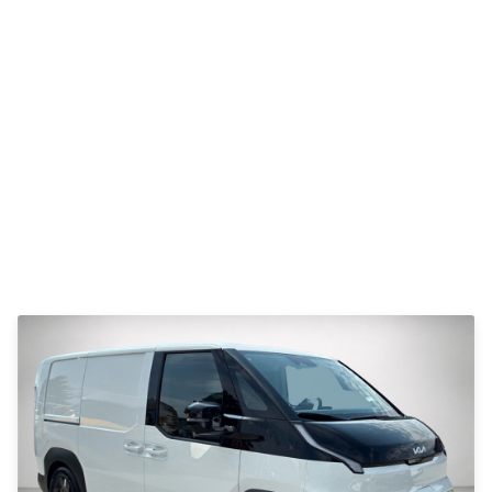
Se alle
Toyota
Avensis
Auris
Aygo
Aygo X
BZ4X
C-HR
Camry
Corolla
Hilux
RAV4
Yaris
VW
Se alle VW
Elbil
Up!
Polo
Golf
Passat