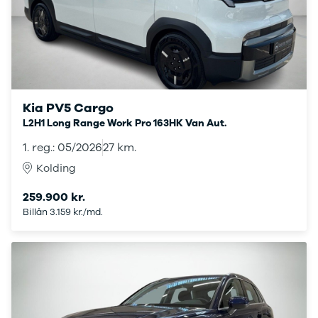
California
Crafter
T-Cross
e-
Transporter
Caddy Maxi
Volvo
Kia PV5 Cargo
Se alle Volvo
L2H1 Long Range Work Pro 163HK Van Aut.
Elbil
1. reg.: 05/2026
27 km.
EX30
XC40
Kolding
EX40
259.900 kr.
C40
Billån 3.159 kr./md.
EC40
XC60
XC90
V40
V60
V90
S60