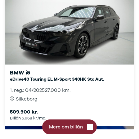
Scenic III
Talisman
Espace
Clio III
Kangoo
Master IV
T35
Grand
Scenic IV
Scenic IV
Trafic
BMW i5
Trafic T29
eDrive40 Touring EL M-Sport 340HK Stc Aut.
Express
1. reg.: 04/2025
27.000 km.
Scenic E-
Tech Electric
Silkeborg
Seat
509.900 kr.
Se alle Seat
Billån 5.968 kr./md.
Ateca
Leon
Mere om billån
Ibiza