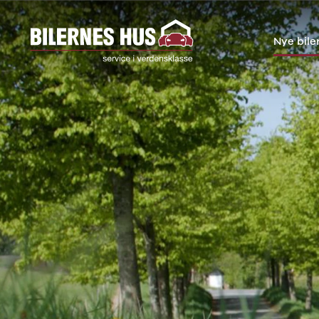
Nye bile
Nye biler
Brugte biler
Bilmagasin
Væ
Nissan
Bilmærker
Bilmærker
Bi
MICRA
Se alle
Alle artikler
Al
Modeller
bilmærker
Nissan
Au
Anmeldelser
Aiways
OMODA
BM
Privatleasing
Se alle
JAECOO
Cu
Kampagner
Aiways
Kia
JA
LEAF
U5
Volkswagen
Ki
Modeller
Alfa Romeo
Audi
Ni
Anmeldelser
Se alle Alfa
Skoda
OM
Privatleasing
Romeo
BMW
SE
ARIYA
Giulia
Kategorier
Sk
Modeller
Stelvio
Bilnyt
VW
Anmeldelser
Audi
Biltest
Vo
Privatleasing
Se alle Audi
Alt om elbiler
End
Kampagner
Elbil
Alt om varebiler
Væ
Juke
A1
Guides
Se
Modeller
A3
Årets Bil
ab