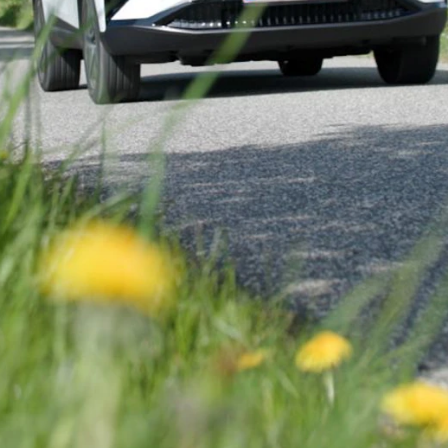
ok værksted
dan arbejder vi
j en kundebil
toriserede
rdele
ft til
mmerdæk
elser
rcondition rens
lplejepakker
emsetjek
æk
rårsklargøring
lgkonservering
asbehandling
atis
rvicerådgivning
ramisk coating
kforsegling
stbeskyttelse