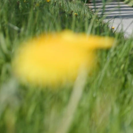
Anmeldelser
A4
Skiferie i elbil
Bo
Privatleasing
A5
20 års fødselsdag
Så
Kampagner
A6
Sommerferie med elbil
Le
Qashqai
A7
Besøg vores
Au
Modeller
A8
guideunivers
Bilguiden
Se
fo
Anmeldelser
Q2
vores videoguides og
Ski
Privatleasing
Q3
gennemgange af nye
so
Kampagner
Q4 e-tron
biler på vores youtube-
Yd
X-Trail
Q5
kanal Bilguiden.
Ai
Modeller
Q7
Bi
Anmeldelser
S3
Br
Privatleasing
SQ5
D
Kampagner
SQ7
Fo
OMODA
e-tron
Fæ
5 EV
TT
Gl
Modeller
S5
Gr
Anmeldelser
RS6
se
Privatleasing
BMW
Ke
Kampagner
Se alle BMW
La
JAECOO
Elbil
Ru