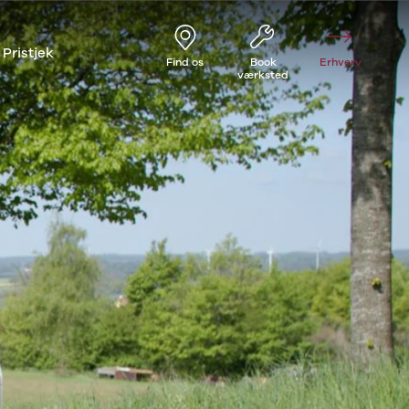
Pristjek
Find os
Book
Erhverv
værksted