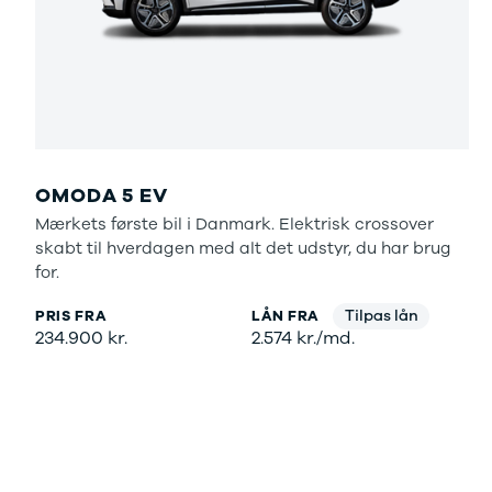
Ladeløsning
420d
We
til plug-in
420i
Bo
hybrid
430i
Fin
Ladeguide til
Z4
bil
elbil
5-serie
we
Webshop
520d
sto
530d
uds
530e
til 
OMODA 5 EV
X5
Mærkets første bil i Danmark. Elektrisk crossover
iX
skabt til hverdagen med alt det udstyr, du har brug
640i
for.
i4
530i
Tilpas lån
PRIS FRA
LÅN FRA
BYD
234.900 kr.
2.574 kr./md.
Se alle BYD
Elbil
Atto 3
Han
Citroën
Se alle