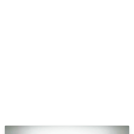
Se alle
Toyota
Avensis
Auris
Aygo
Aygo X
BZ4X
C-HR
Camry
Corolla
Hilux
RAV4
Yaris
VW
Se alle VW
Elbil
Up!
Polo
Golf
Passat