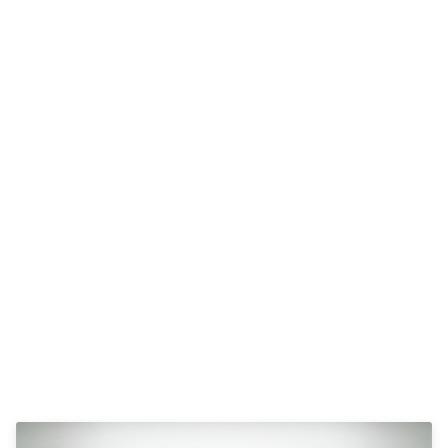
C220
MG
Se alle MG
CT200h
Elbil
ZS
Mini
Se alle Mini
Elbil
Cooper
Cooper SE
Cooper S
Mitsubishi
Se alle
Mitsubishi
Outlander
Space Star
Nissan
Se alle
Nissan
Elbil