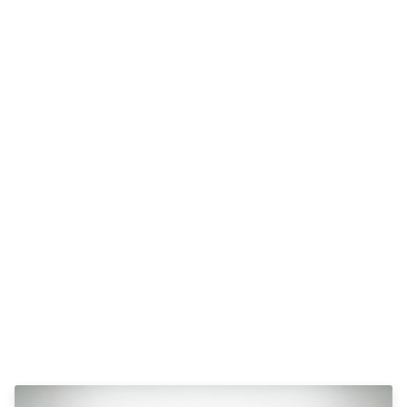
Se alle Ford
Elbil
Bronco
B-Max
C-Max
Capri
Grand C-
Max
EcoSport
Explorer
Ka
F-150
Fiesta
Focus
Galaxy
Kuga
Mondeo
Mustang
Mustang
Mach-E
Puma