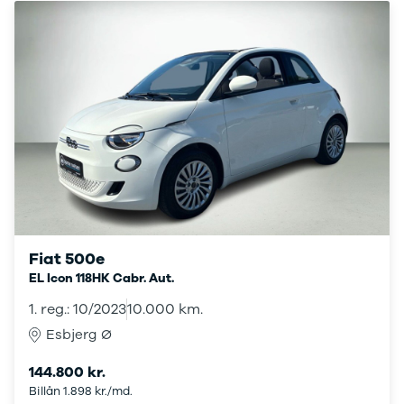
Mokka
Mokka-e
Mokka X
Insignia
Crossland
Crossland X
Grandland X
Movano
Vivaro
Zafira-e Life
Zafira Tourer
Peugeot
Se alle
Fiat 500e
Peugeot
EL Icon 118HK Cabr. Aut.
108
1. reg.: 10/2023
10.000 km.
208
e-208
Esbjerg Ø
2008
308
144.800 kr.
3008
Billån 1.898 kr./md.