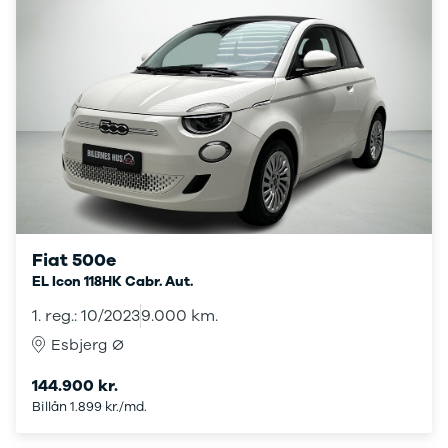
ARIYA
Qashqai
MICRA
Note
Juke
X-Trail
Pulsar
Navara
NV300
e-NV300
LEAF
Fiat 500e
Townstar
EL Icon 118HK Cabr. Aut.
Opel
Se alle Opel
1. reg.: 10/2023
9.000 km.
Elbil
Esbjerg Ø
Adam
Karl
144.900 kr.
Corsa
Billån 1.899 kr./md.
Corsa-e
Astra