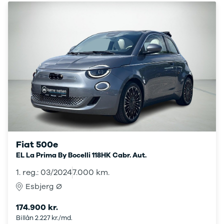
E-Transit
350 L3 Van
Honda
Se alle
Honda
Civic
Jazz
Accord
CR-V
Hyundai
Se alle
Hyundai
Elbil
Fiat 500e
Ioniq
EL La Prima By Bocelli 118HK Cabr. Aut.
Ioniq 5
Ioniq 6
1. reg.: 03/2024
7.000 km.
Kona
Esbjerg Ø
i10
i20
174.900 kr.
i30
Billån 2.227 kr./md.