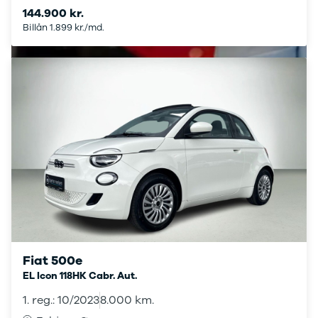
Scenic III
144.900 kr.
Talisman
Billån 1.899 kr./md.
Espace
Clio III
Kangoo
Master IV
T35
Grand
Scenic IV
Scenic IV
Trafic
Trafic T29
Express
Scenic E-
Tech Electric
Seat
Se alle Seat
Fiat 500e
Ateca
EL Icon 118HK Cabr. Aut.
Leon
1. reg.: 10/2023
8.000 km.
Ibiza