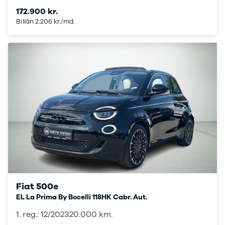
Citroën
172.900 kr.
C1
Billån 2.206 kr./md.
C3
C3 Picasso
ë-C4
C4
C4 Cactus
C4
SpaceTourer
C5 Aircross
Jumper 33
Jumper 35
Cupra
Se alle
Cupra
Elbil
Born
Fiat 500e
Dacia
EL La Prima By Bocelli 118HK Cabr. Aut.
Se alle Dacia
Elbil
1. reg.: 12/2023
20.000 km.
Spring