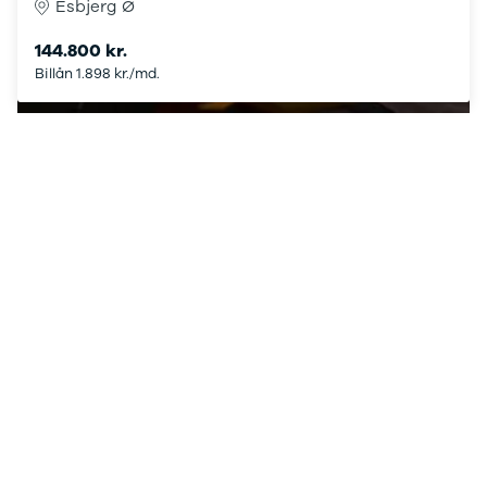
B200 d
Esbjerg Ø
C-klasse
C200
144.800 kr.
C220 d
Billån 1.898 kr./md.
Se alle fordele
C250
C300 e
C350 e
C43
C63
CLA200
CLA220 d
CLA45
E-klasse
E220
E220 d
E300 de
E350 d
E400
E55
GLA200
GLA250 e