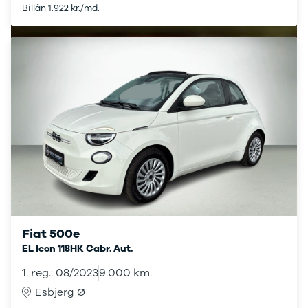
Billån 1.922 kr./md.
Taycan
Turbo
Renault
Se alle
Renault
Elbil
Twingo
Clio
Clio IV
Clio V
Captur
Zoe
Megane III
Megane IV
Megane
Fiat 500e
Arkana
EL Icon 118HK Cabr. Aut.
Megane E-
Tech Electric
1. reg.: 08/2023
9.000 km.
Kadjar
Esbjerg Ø
Scenic