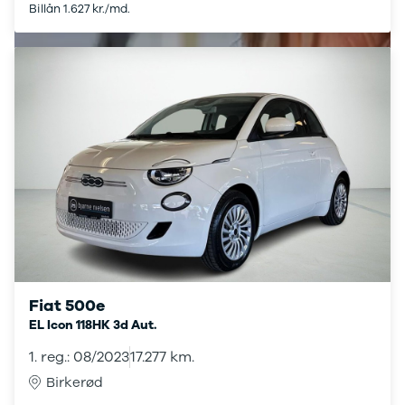
Billån 1.627 kr./md.
biler
Varebiler
Brugt bil
med
automatgear
Brugt SUV
med
automatgear
Brugt
hybridbil
med
automatgear
Elbiler
Se alle
elbiler
Fiat 500e
Elbil SUV
EL Icon 118HK 3d Aut.
Lille elbil
1. reg.: 08/2023
17.277 km.
Elbil med
træk
Birkerød
Billig elbil