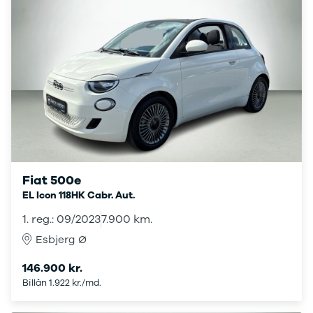
Touran
Golf
Sportsvan
The-Beetle
ID.3
ID.4
ID.5
ID.7
ID. Buzz
Transporter
e-Up!
T-Roc
Fiat 500e
Golf VI
EL Icon 118HK Cabr. Aut.
Golf VII
e-Golf VII
1. reg.: 09/2023
7.900 km.
Golf VIII
Esbjerg Ø
Tiguan
Tiguan
146.900 kr.
Allspace
Billån 1.922 kr./md.
Amarok
Arteon