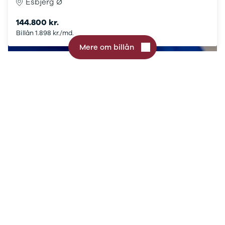
Tarraco
Esbjerg Ø
Mii
144.800 kr.
Toledo
Billån 1.898 kr./md.
Arona
Skoda
Mere om billån
Se alle
Skoda
Elbil
Citigo
Elroq
Enyaq
Fabia
Kamiq
Karoq
Kodiaq
Octavia
Rapid
Scala
Superb
Smart
Se alle