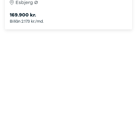
Esbjerg Ø
Sandero og
Sandero
169.900 kr.
Stepway
Billån 2.173 kr./md.
Sandero
Stepway
Duster
Dokker
Lodgy og
Lodgy
Stepway
Lodgy
Stepway
Jogger
Logan og
Logan
Stepway
Logan
Stepway
DS
Se alle DS