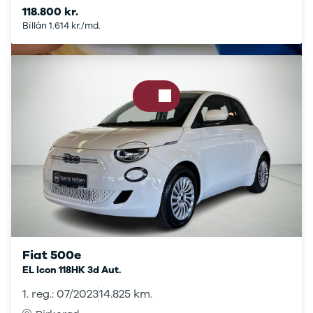
Audi
118.800 kr.
BMW
Billån 1.614 kr./md.
BYD
Cupra
Dacia
Fiat
Ford
Hyundai
Kia
Mazda
Mercedes
MG
MINI
Nissan
Opel
Polestar
Fiat 500e
Renault
EL Icon 118HK 3d Aut.
Skoda
Tesla
1. reg.: 07/2023
14.825 km.
Volvo