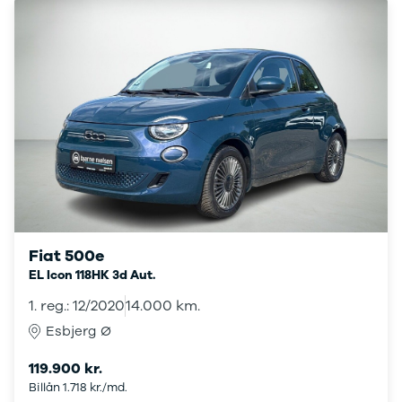
California
Crafter
T-Cross
e-
Transporter
Caddy Maxi
Volvo
Se alle Volvo
Elbil
EX30
XC40
EX40
C40
Fiat 500e
EC40
EL Icon 118HK 3d Aut.
XC60
1. reg.: 12/2020
14.000 km.
XC90
V40
Esbjerg Ø
V60
119.900 kr.
V90
Billån 1.718 kr./md.
S60