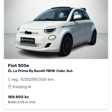
Ranger
Ranger
Raptor
S-Max
Transit
Courier
Transit
Connect
Transit
Custom
Transit 350
Fiat 500e
L2 Van
Transit 350
EL La Prima By Bocelli 118HK Cabr. Aut.
L3 Van
1. reg.: 11/2023
15.000 km.
Transit 350
Esbjerg Ø
L3 Chassis
Transit 350
169.900 kr.
L4 Chassis
Billån 2.173 kr./md.
E-Transit
350 L2 Van