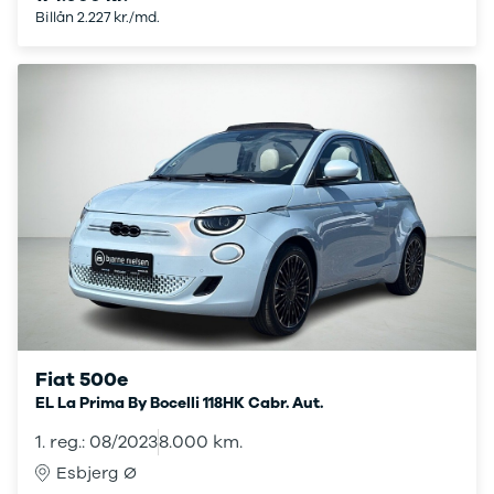
Ladeløsning
420d
We
Billån 2.227 kr./md.
til plug-in
420i
Bo
hybrid
430i
Fin
Ladeguide til
Z4
bil
elbil
5-serie
we
Webshop
520d
sto
530d
uds
530e
til 
X5
iX
640i
i4
530i
BYD
Se alle BYD
Fiat 500e
Elbil
EL La Prima By Bocelli 118HK Cabr. Aut.
Atto 3
Han
1. reg.: 08/2023
8.000 km.
Citroën
Esbjerg Ø
Se alle