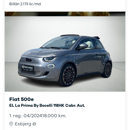
Billån 2.173 kr./md.
Stonic
Venga
XCeed
EV6
ProCeed
EV9
EV3
EV4
Land Rover
Se alle Land
Rover
Range Rover
Sport
Lexus
Se alle Lexus
Fiat 500e
CT200h
EL La Prima By Bocelli 118HK Cabr. Aut.
Mazda
Se alle
1. reg.: 04/2024
18.000 km.
Mazda
Esbjerg Ø
Elbil