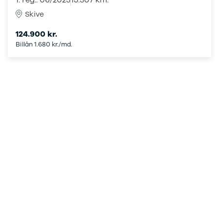
1. reg.: 06/2023
15.307 km.
Århus
Skive
Jylland
Midtjylland
124.900 kr.
Privatleasing
Billån 1.680 kr./md.
Se alle biler
Vis alle
brugte biler
Vis alle
brugte
elbiler
Privatleasing
guide
Oversigt
Sådan
foregår
privatleasing
Biler til
privatleasing
Service og
værksted