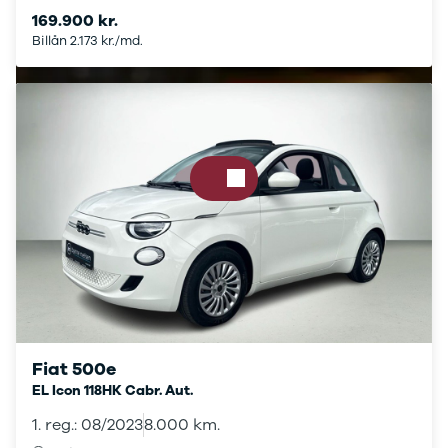
CX-5
169.900 kr.
CX-30
Billån 2.173 kr./md.
CX-3
2
3
6
MX-30
MX-5
CX-60
Mercedes
Se alle
Mercedes
Elbil
A-klasse
A180 d
A200
A200 d
Fiat 500e
B180 d
EL Icon 118HK Cabr. Aut.
B180
1. reg.: 08/2023
8.000 km.
B200