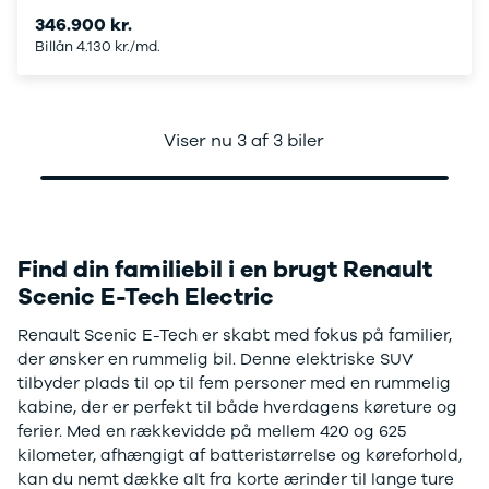
Citroën
346.900 kr.
C1
Billån 4.130 kr./md.
C3
C3 Picasso
ë-C4
C4
Viser nu 3 af 3 biler
C4 Cactus
C4
SpaceTourer
C5 Aircross
Jumper 33
Find din familiebil i en brugt Renault
Jumper 35
Scenic E-Tech Electric
Cupra
Se alle
Renault Scenic E-Tech er skabt med fokus på familier,
Cupra
der ønsker en rummelig bil. Denne elektriske SUV
Elbil
tilbyder plads til op til fem personer med en rummelig
Born
kabine, der er perfekt til både hverdagens køreture og
Dacia
ferier. Med en rækkevidde på mellem 420 og 625
Se alle Dacia
kilometer, afhængigt af batteristørrelse og køreforhold,
Elbil
kan du nemt dække alt fra korte ærinder til lange ture
Spring