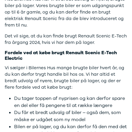
Se alle Ford
biler på lager. Vores brugte biler er som udgangspunkt
Elbil
op til 6 år gamle, og du kan derfor finde en brugt
Bronco
elektrisk Renault Scenic fra da de blev introduceret og
B-Max
frem til nu.
C-Max
Capri
Det vil sige, at du kan finde brugt Renault Scenic E-Tech
Grand C-
fra årgang 2024, hvis vi har dem på lager.
Max
Fordele ved at købe brugt Renault Scenic E-Tech
EcoSport
Electric
Explorer
Ka
Vi sælger i Bilernes Hus mange brugte biler hvert år, og
F-150
du kan derfor trygt handle bil hos os. Vi har altid et
Fiesta
bredt udvalg af nyere, brugte biler på lager, og der er
Focus
flere fordele ved at købe brugt:
Galaxy
Du tager toppen af nyprisen og kan derfor spare
Kuga
Mondeo
en del eller få pengene til at række længere
Mustang
Du får et bredt udvalg af biler – også dem, som
Mustang
måske er udgået som ny model
Mach-E
Bilen er på lager, og du kan derfor få den med det
Puma