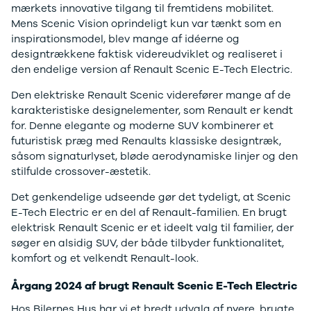
mærkets innovative tilgang til fremtidens mobilitet.
3
Mens Scenic Vision oprindeligt kun var tænkt som en
3 Crossback
inspirationsmodel, blev mange af idéerne og
5
designtrækkene faktisk videreudviklet og realiseret i
7 Crossback
den endelige version af Renault Scenic E-Tech Electric.
Fiat
Se alle Fiat
Den elektriske Renault Scenic viderefører mange af de
Elbil
karakteristiske designelementer, som Renault er kendt
500
for. Denne elegante og moderne SUV kombinerer et
500C
futuristisk præg med Renaults klassiske designtræk,
500L
såsom signaturlyset, bløde aerodynamiske linjer og den
500L Wagon
stilfulde crossover-æstetik.
Panda
500e
Det genkendelige udseende gør det tydeligt, at Scenic
500X
E-Tech Electric er en del af Renault-familien. En brugt
Tipo
elektrisk Renault Scenic er et ideelt valg til familier, der
Doblo Cargo
søger en alsidig SUV, der både tilbyder funktionalitet,
Ducato 33
komfort og et velkendt Renault-look.
Ducato 35
Talento
Årgang 2024 af brugt Renault Scenic E-Tech Electric
Ford
Hos Bilernes Hus har vi et bredt udvalg af nyere, brugte