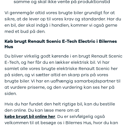
samme og skal ikke vente på produktionstid
Ranger
Ranger
Vi gennemgår altid vores brugte biler grundigt for at
Raptor
sikre, at de lever op til vores krav og standarder. Har du
S-Max
en bil, der skal indgå i handlen, kommer vi også gerne
Transit
med et bud på den.
Courier
Køb brugt Renault Scenic E-Tech Electric i Bilernes
Transit
Hus
Connect
Transit
Du bliver virkelig godt kørende i en brugt Renault Scenic
Custom
E-Tech, og her får du en lækker elektrisk bil. Vi har
Transit 350
samlet alle vores brugte elektriske Renault Scenic her
L2 Van
på siden, og vi sætter altid en skarp pris på vores
Transit 350
brugte biler. Vi har en uafhængig samarbejdspartner til
L3 Van
at vurdere priserne, og den vurdering kan ses her på
Transit 350
siden.
L3 Chassis
Hvis du har fundet den helt rigtige bil, kan du bestille
Transit 350
den online. Du kan læse mere om at
L4 Chassis
købe brugt bil online her
. Du er selvfølgelig også
E-Transit
velkommen til at besøge os i Bilernes Hus, hvor du kan
350 L2 Van