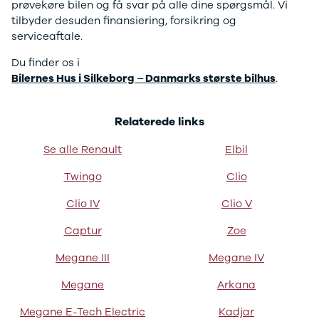
prøvekøre bilen og få svar på alle dine spørgsmål. Vi
E-Transit
tilbyder desuden finansiering, forsikring og
350 L3 Van
serviceaftale.
Honda
Se alle
Du finder os i
Honda
Bilernes Hus i Silkeborg
– Danmarks største bilhus
.
Civic
Jazz
Accord
Relaterede links
CR-V
Hyundai
Se alle Renault
Elbil
Se alle
Twingo
Clio
Hyundai
Elbil
Clio IV
Clio V
Ioniq
Ioniq 5
Captur
Zoe
Ioniq 6
Megane III
Megane IV
Kona
i10
Megane
Arkana
i20
i30
Megane E-Tech Electric
Kadjar