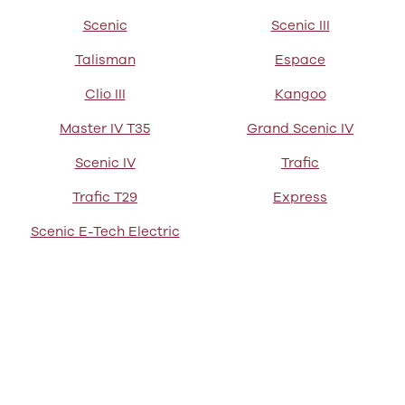
Tucson
Santa Fe
Scenic
Scenic III
Jaguar
Talisman
Espace
Se alle
Jaguar
Clio III
Kangoo
E-Pace
XE
Master IV T35
Grand Scenic IV
Iveco
Se alle Iveco
Scenic IV
Trafic
Daily
Trafic T29
Express
Kia
Se alle Kia
Scenic E-Tech Electric
Elbil
Picanto
Ceed
Niro
Rio
e-Niro
Optima
Sorento
Sportage