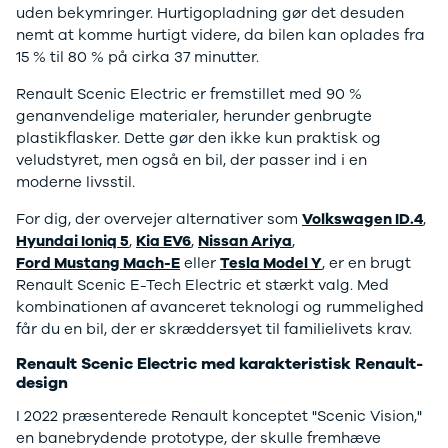
uden bekymringer. Hurtigopladning gør det desuden
Sandero og
nemt at komme hurtigt videre, da bilen kan oplades fra
Sandero
15 % til 80 % på cirka 37 minutter.
Stepway
Sandero
Renault Scenic Electric er fremstillet med 90 %
Stepway
genanvendelige materialer, herunder genbrugte
Duster
plastikflasker. Dette gør den ikke kun praktisk og
Dokker
veludstyret, men også en bil, der passer ind i en
Lodgy og
moderne livsstil.
Lodgy
For dig, der overvejer alternativer som
Volkswagen ID.4
,
Stepway
Hyundai Ioniq 5
,
Kia EV6
,
Nissan Ariya
,
Lodgy
Ford Mustang Mach-E
eller
Tesla Model Y
, er en brugt
Stepway
Renault Scenic E-Tech Electric et stærkt valg. Med
Jogger
kombinationen af avanceret teknologi og rummelighed
Logan og
får du en bil, der er skræddersyet til familielivets krav.
Logan
Stepway
Renault Scenic Electric med karakteristisk Renault-
Logan
design
Stepway
I 2022 præsenterede Renault konceptet "Scenic Vision,"
DS
en banebrydende prototype, der skulle fremhæve
Se alle DS