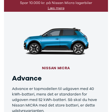
Spar 10.000 kr. på Nissan Micra lagerbiler
3
Læs mere
3 Crossback
5
7 Crossback
Fiat
Se alle Fiat
Elbil
500
500C
500L
500L Wagon
Panda
NISSAN MICRA
500e
500X
Advance
Tipo
Doblo Cargo
Advance er topmodellen til udgaven med 40
Ducato 33
kWh-batteri, mens det er standarden for
Ducato 35
udgaven med 52 kWh-batteri. Så skal du have
Talento
Nissan MICRA med det store batteri, er dette
Ford
udstyrsvarianten.