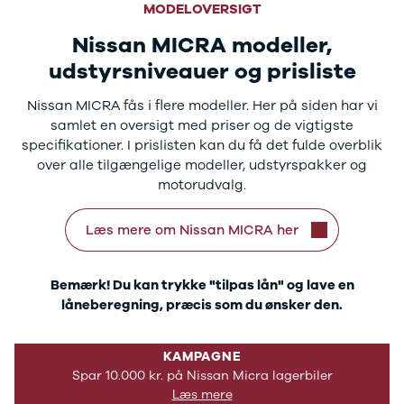
J5 EV
1-serie
Si
MODELOVERSIGT
Modeller
118i
ŠK
Nissan MICRA modeller,
Anmeldelser
120d
Tr
Privatleasing
X1
Sp
udstyrsniveauer og prisliste
Kampagner
iX1
Sy
Ford
2-serie
Sæ
Nissan MICRA fås i flere modeller. Her på siden har vi
F-150
218i
Sk
samlet en oversigt med priser og de vigtigste
Modeller
218d
Tje
specifikationer. I prislisten kan du få det fulde overblik
Anmeldelser
220i
sk
over alle tilgængelige modeller, udstyrspakker og
Alle nye biler
225xe
Gra
motorudvalg.
Guide til
3-serie
sk
elbiler
320i
Sm
Læs mere om Nissan MICRA her
Guide til
320d
St
hybridbiler
328i
bil
Ladeløsning
330d
St
Bemærk! Du kan trykke "tilpas lån" og lave en
til elbil
330e
rud
låneberegning, præcis som du ønsker den.
Oversigt
X3
Gu
Clever
iX3
Al
KAMPAGNE
ladeløsning
i3
Vi
Spar 10.000 kr. på Nissan Micra lagerbiler
Ladekabler
i3s
So
Læs mere
til elbilen
4-serie
He