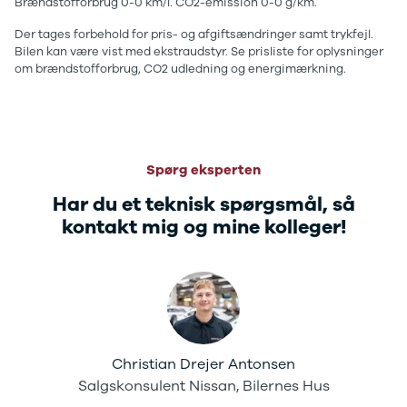
B200 d
Brændstofforbrug 0-0 km/l. CO2-emission 0-0 g/km.
C-klasse
Der tages forbehold for pris- og afgiftsændringer samt trykfejl.
C200
Bilen kan være vist med ekstraudstyr. Se prisliste for oplysninger
C220 d
om brændstofforbrug, CO2 udledning og energimærkning.
C250
C300 e
C350 e
C43
C63
Spørg eksperten
CLA200
Har du et teknisk spørgsmål, så
CLA220 d
CLA45
kontakt mig og mine kolleger!
E-klasse
E220
E220 d
E300 de
E350 d
E400
E55
Christian Drejer Antonsen
GLA200
Salgskonsulent Nissan, Bilernes Hus
GLA250 e