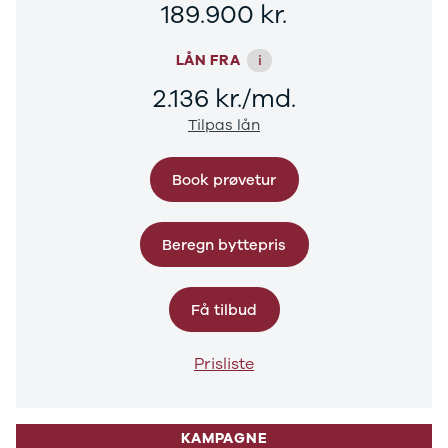
189.900 kr.
Sandero og
Sandero
i
LÅN FRA
Stepway
Sandero
2.136 kr./md.
Stepway
Tilpas lån
Duster
Dokker
Lodgy og
Book prøvetur
Lodgy
Stepway
Lodgy
Beregn byttepris
Stepway
Jogger
Logan og
Få tilbud
Logan
Stepway
Prisliste
Logan
Stepway
DS
Se alle DS
KAMPAGNE