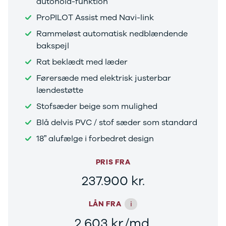
autohold-funktion
Stonic
ProPILOT Assist med Navi-link
Venga
XCeed
Rammeløst automatisk nedblændende
EV6
bakspejl
ProCeed
Rat beklædt med læder
EV9
EV3
Førersæde med elektrisk justerbar
EV4
lændestøtte
Land Rover
Stofsæder beige som mulighed
Se alle Land
Rover
Blå delvis PVC / stof sæder som standard
Range Rover
18” alufælge i forbedret design
Sport
Lexus
PRIS FRA
Se alle Lexus
CT200h
237.900 kr.
Mazda
Se alle
i
LÅN FRA
Mazda
Elbil
2.603 kr./md.