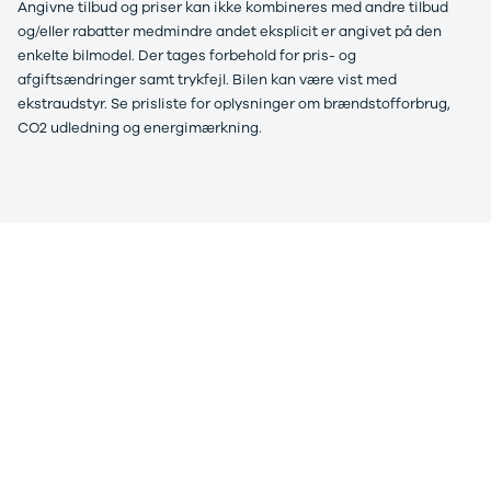
Angivne tilbud og priser kan ikke kombineres med andre tilbud
ARIYA
og/eller rabatter medmindre andet eksplicit er angivet på den
Qashqai
enkelte bilmodel.
Der tages forbehold for pris- og
MICRA
afgiftsændringer samt trykfejl. Bilen kan være vist med
Note
ekstraudstyr. Se prisliste for oplysninger om brændstofforbrug,
Juke
CO2 udledning og energimærkning.
X-Trail
Pulsar
Navara
NV300
e-NV300
LEAF
Townstar
Opel
Se alle Opel
Elbil
Adam
Karl
Corsa
Corsa-e
Astra