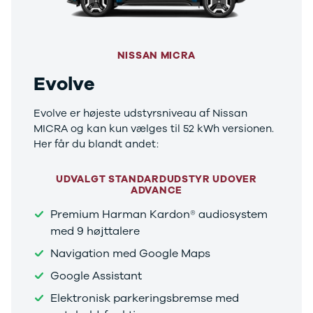
Tucson
Santa Fe
Jaguar
Se alle
NISSAN MICRA
Jaguar
Evolve
E-Pace
XE
Iveco
Evolve er højeste udstyrsniveau af Nissan
Se alle Iveco
MICRA og kan kun vælges til 52 kWh versionen.
Daily
Her får du blandt andet:
Kia
Se alle Kia
UDVALGT STANDARDUDSTYR UDOVER
Elbil
ADVANCE
Picanto
Premium Harman Kardon® audiosystem
Ceed
med 9 højttalere
Niro
Rio
Navigation med Google Maps
e-Niro
Google Assistant
Optima
Sorento
Elektronisk parkeringsbremse med
Sportage