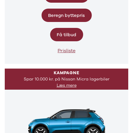
E-Transit
350 L3 Van
Beregn byttepris
Honda
Se alle
Honda
Få tilbud
Civic
Jazz
Accord
Prisliste
CR-V
Hyundai
Se alle
KAMPAGNE
Hyundai
Spar 10.000 kr. på Nissan Micra lagerbiler
Elbil
Læs mere
Ioniq
Ioniq 5
Ioniq 6
Kona
i10
i20
i30