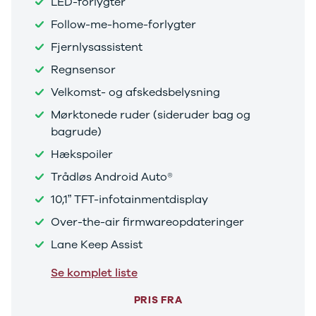
LED-forlygter
Citroën
C1
Follow-me-home-forlygter
C3
Fjernlysassistent
C3 Picasso
ë-C4
Regnsensor
C4
Velkomst- og afskedsbelysning
C4 Cactus
C4
Mørktonede ruder (sideruder bag og
SpaceTourer
bagrude)
C5 Aircross
Hækspoiler
Jumper 33
Jumper 35
Trådløs Android Auto®
Cupra
10,1” TFT-infotainmentdisplay
Se alle
Over-the-air firmwareopdateringer
Cupra
Elbil
Lane Keep Assist
Born
Dacia
Se komplet liste
Se alle Dacia
Elbil
PRIS FRA
Spring