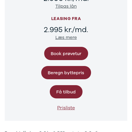
CX-5
Tilpas lån
CX-30
CX-3
LEASING FRA
2
2.995 kr./md.
3
6
Læs mere
MX-30
MX-5
Book prøvetur
CX-60
Mercedes
Se alle
Beregn byttepris
Mercedes
Elbil
A-klasse
Få tilbud
A180 d
A200
A200 d
Prisliste
B180 d
B180
B200