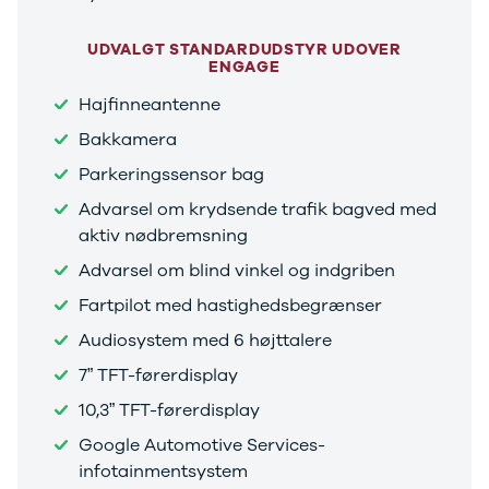
Se alle Ford
Elbil
UDVALGT STANDARDUDSTYR UDOVER
Bronco
ENGAGE
B-Max
C-Max
Hajfinneantenne
Capri
Bakkamera
Grand C-
Parkeringssensor bag
Max
EcoSport
Advarsel om krydsende trafik bagved med
Explorer
aktiv nødbremsning
Ka
Advarsel om blind vinkel og indgriben
F-150
Fiesta
Fartpilot med hastighedsbegrænser
Focus
Audiosystem med 6 højttalere
Galaxy
Kuga
7” TFT-førerdisplay
Mondeo
10,3” TFT-førerdisplay
Mustang
Mustang
Google Automotive Services-
Mach-E
infotainmentsystem
Puma