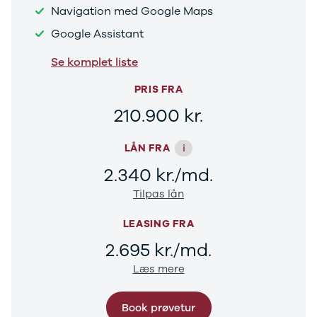
Navigation med Google Maps
Ranger
Ranger
Google Assistant
Raptor
S-Max
Se komplet liste
Transit
PRIS FRA
Courier
Transit
210.900 kr.
Connect
Transit
i
LÅN FRA
Custom
Transit 350
2.340 kr./md.
L2 Van
Tilpas lån
Transit 350
L3 Van
LEASING FRA
Transit 350
2.695 kr./md.
L3 Chassis
Transit 350
Læs mere
L4 Chassis
E-Transit
Book prøvetur
350 L2 Van