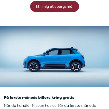
GLC250 d
Stil mig et spørgsmål
GLC300
GLC300 de
GLC300 e
GLC350 d
GLC350 e
EQA-klasse
EQC400
Sprinter 314
Sprinter 317
Sprinter 319
Vito 111
Vito 114
Vito 116
C300 de
B250 e
EQE300
GLE400 d
Få første måneds bilforsikring gratis
C200 d
EQB350
Når du handler Nissan hos os, får du første måneds