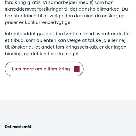
C220
forsikring gratis. Vi samarbejder med If, som har
MG
skræddersyet forsikringer til det danske bilmarked. Du
Se alle MG
har stor frihed til at vælge den dækning du ønsker, og
CT200h
priser er konkurrencedygtige.
Elbil
Introtilbuddet gælder den første måned hvorefter du får
ZS
et tilbud, som du enten kan vælge at takke ja eller nej
Mini
til. Ønsker du et andet forsikringsselskab, er der ingen
Se alle Mini
binding, og det koster ikke noget.
Elbil
Cooper
Cooper SE
Læs mere om bilforsikring
Cooper S
Mitsubishi
Se alle
Mitsubishi
Outlander
Space Star
Nissan
Se alle
Det med småt
Nissan
Elbil