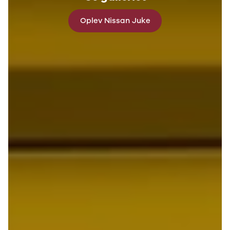
B200 d
C-klasse
Oplev Nissan Juke
C200
C220 d
C250
C300 e
C350 e
C43
C63
CLA200
CLA220 d
CLA45
E-klasse
E220
E220 d
E300 de
E350 d
E400
E55
GLA200
GLA250 e