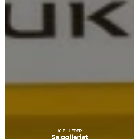
CX-5
CX-30
CX-3
2
3
6
MX-30
MX-5
CX-60
Mercedes
Se alle
Mercedes
Elbil
A-klasse
A180 d
A200
A200 d
B180 d
B180
10 BILLEDER
B200
Se galleriet