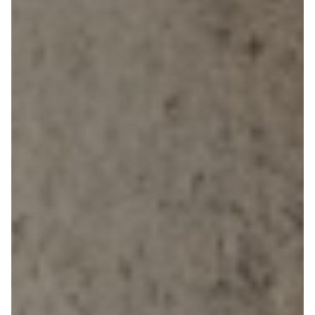
Se alle Ford
Elbil
Bronco
B-Max
C-Max
Capri
Grand C-
Max
EcoSport
Explorer
Ka
F-150
Fiesta
Focus
Galaxy
Kuga
Mondeo
Mustang
Mustang
Mach-E
Puma