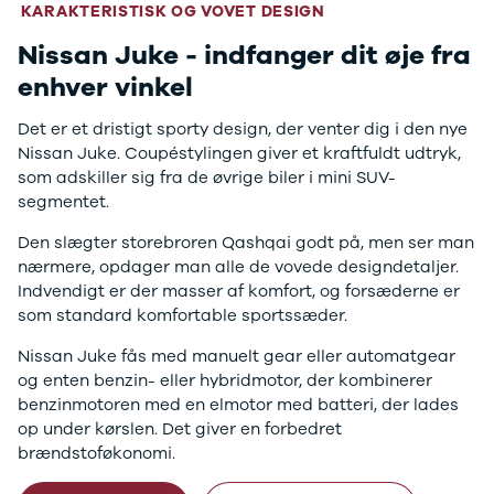
J5 EV
1-serie
Si
KARAKTERISTISK OG VOVET DESIGN
Modeller
118i
ŠK
Beregn byttepris
Nissan Juke - indfanger dit øje fra
Anmeldelser
120d
Tr
Privatleasing
X1
Sp
enhver vinkel
Kampagner
iX1
Sy
Ford
2-serie
Sæ
Det er et dristigt sporty design, der venter dig i den nye
F-150
218i
Sk
Nissan Juke. Coupéstylingen giver et kraftfuldt udtryk,
Modeller
218d
Tje
som adskiller sig fra de øvrige biler i mini SUV-
Anmeldelser
220i
sk
segmentet.
Alle nye biler
225xe
Gra
Den slægter storebroren Qashqai godt på, men ser man
Guide til
3-serie
sk
nærmere, opdager man alle de vovede designdetaljer.
elbiler
320i
Sm
Indvendigt er der masser af komfort, og forsæderne er
Guide til
320d
St
som standard komfortable sportssæder.
hybridbiler
328i
bil
Ladeløsning
330d
St
Nissan Juke fås med manuelt gear eller automatgear
til elbil
330e
rud
og enten benzin- eller hybridmotor, der kombinerer
Oversigt
X3
Gu
benzinmotoren med en elmotor med batteri, der lades
Clever
iX3
Al
op under kørslen. Det giver en forbedret
ladeløsning
i3
Vi
brændstoføkonomi.
Ladekabler
i3s
So
til elbilen
4-serie
He