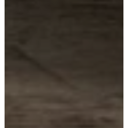
5008
508
Boxer 435
e-2008
e-Expert
Boxer 335
Boxer 333
Boxer 330
Expert
Polestar
Se alle
Polestar
Elbil
2
4
Porsche
Se alle
Porsche
Macan S
Panamera
Turbo S