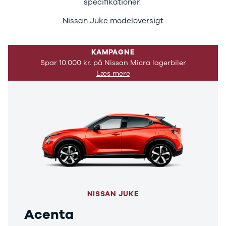
specifikationer.
S90
V40 CC
Nissan Juke modeloversigt
V60 CC
V70
V90 CC
KAMPAGNE
S80
Spar 10.000 kr. på Nissan Micra lagerbiler
Xpeng
Læs mere
Zeekr
Biltyper
Se alle
biltyper
Benzinbil
Dieselbil
Hybrid
Lille bil
Cabriolet
Stationcar
Hatchback
NISSAN JUKE
Sedan
Acenta
SUV
7 personers