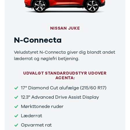
Århus
Jylland
Midtjylland
Privatleasing
NISSAN JUKE
Se alle biler
Vis alle
N-Connecta
brugte biler
Vis alle
Veludstyret N-Connecta giver dig blandt andet
brugte
læderrat og nøglefri betjening.
elbiler
Privatleasing
UDVALGT STANDARDUDSTYR UDOVER
guide
ACENTA:
Oversigt
17'' Diamond Cut alufælge (215/60 R17)
Sådan
foregår
12.3'' Advanced Drive Assist Display
privatleasing
Mørkttonede ruder
Biler til
privatleasing
Læderrat
Service og
Opvarmet rat
værksted