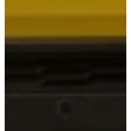
GLC250 d
GLC300
GLC300 de
GLC300 e
GLC350 d
GLC350 e
EQA-klasse
EQC400
Sprinter 314
Sprinter 317
Sprinter 319
Vito 111
Vito 114
Vito 116
C300 de
B250 e
EQE300
GLE400 d
C200 d
EQB350