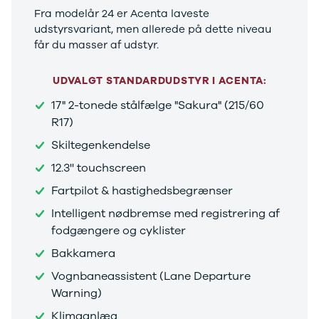
Fra modelår 24 er Acenta laveste
biler
udstyrsvariant, men allerede på dette niveau
Varebiler
får du masser af udstyr.
Brugt bil
med
automatgear
UDVALGT STANDARDUDSTYR I ACENTA:
Brugt SUV
17" 2-tonede stålfælge "Sakura" (215/60
med
R17)
automatgear
Brugt
Skiltegenkendelse
hybridbil
12.3'' touchscreen
med
automatgear
Fartpilot & hastighedsbegrænser
Elbiler
Intelligent nødbremse med registrering af
Se alle
fodgængere og cyklister
elbiler
Elbil SUV
Bakkamera
Lille elbil
Vognbaneassistent (Lane Departure
Elbil med
Warning)
træk
Billig elbil
Klimaanlæg