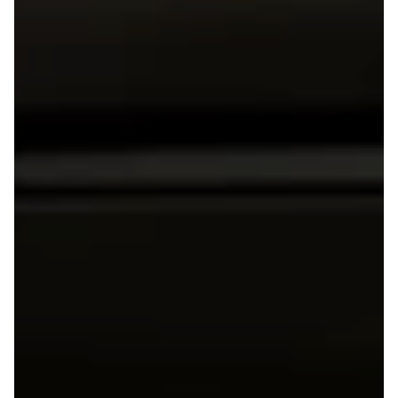
C220
MG
Se alle MG
CT200h
Elbil
ZS
Mini
Se alle Mini
Elbil
Cooper
Cooper SE
Cooper S
Mitsubishi
Se alle
Mitsubishi
Outlander
Space Star
Nissan
Se alle
Nissan
Elbil