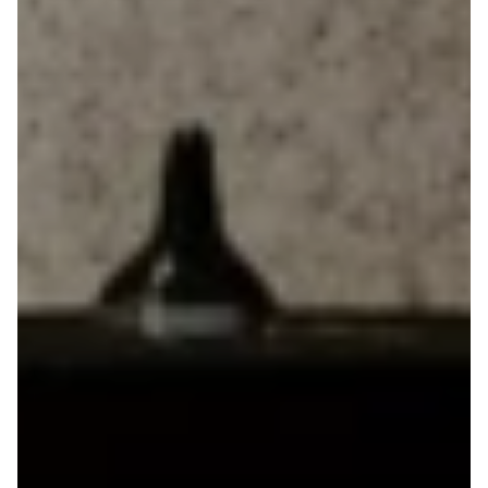
Ranger
Ranger
Raptor
S-Max
Transit
Courier
Transit
Connect
Transit
Custom
Transit 350
L2 Van
Transit 350
L3 Van
Transit 350
L3 Chassis
Transit 350
L4 Chassis
E-Transit
350 L2 Van