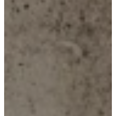
3
3 Crossback
5
7 Crossback
Fiat
Se alle Fiat
Elbil
500
500C
500L
500L Wagon
Panda
500e
500X
Tipo
Doblo Cargo
Ducato 33
Ducato 35
Talento
Ford