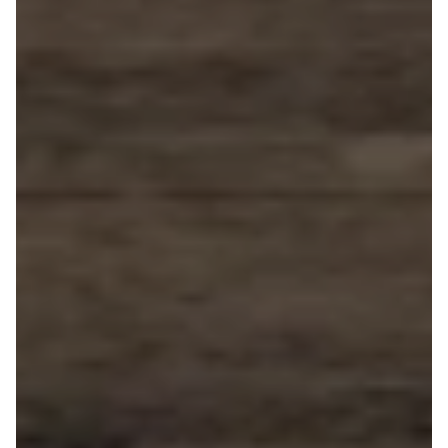
Scenic III
Talisman
Espace
Clio III
Kangoo
Master IV
T35
Grand
Scenic IV
Scenic IV
Trafic
Trafic T29
Express
Scenic E-
Tech Electric
Seat
Se alle Seat
Ateca
Leon
Ibiza