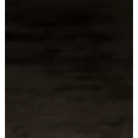
Mokka
Mokka-e
Mokka X
Insignia
Crossland
Crossland X
Grandland X
Movano
Vivaro
Zafira-e Life
Zafira Tourer
Peugeot
Se alle
Peugeot
108
208
e-208
2008
308
3008