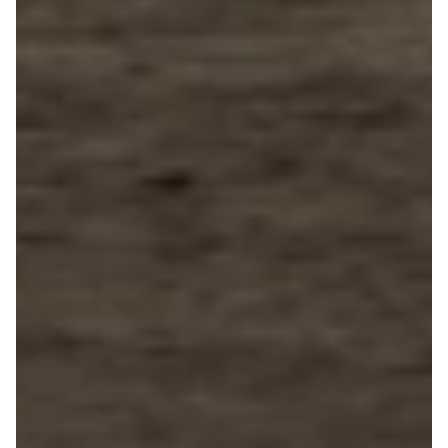
Taycan
Turbo
Renault
Se alle
Renault
Elbil
Twingo
Clio
Clio IV
Clio V
Captur
Zoe
Megane III
Megane IV
Megane
Arkana
Megane E-
Tech Electric
Kadjar
Scenic