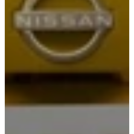
Stonic
Venga
XCeed
EV6
ProCeed
EV9
EV3
EV4
Land Rover
Se alle Land
Rover
Range Rover
Sport
Lexus
Se alle Lexus
CT200h
Mazda
Se alle
Mazda
Elbil