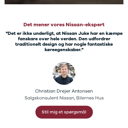
Tarraco
Mii
Toledo
Arona
Det mener vores Nissan-ekspert
Skoda
Se alle
"Det er ikke underligt, at Nissan Juke har en kæmpe
fanskare over hele verden. Den udfordrer
Skoda
traditionelt design og har nogle fantastiske
Elbil
køreegenskaber."
Citigo
Elroq
Enyaq
Fabia
Kamiq
Karoq
Kodiaq
Christian Drejer Antonsen
Octavia
Salgskonsulent Nissan, Bilernes Hus
Rapid
Scala
Stil mig et spørgsmål
Superb
Smart
Se alle