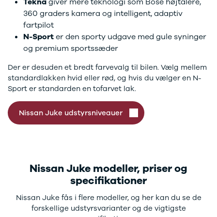
Tekna
giver mere teknologi som Bose højtalere,
California
360 graders kamera og intelligent, adaptiv
Crafter
fartpilot
T-Cross
N-Sport
er den sporty udgave med gule syninger
e-
og premium sportssæder
Transporter
Caddy Maxi
Der er desuden et bredt farvevalg til bilen. Vælg mellem
Volvo
standardlakken hvid eller rød, og hvis du vælger en N-
Se alle Volvo
Sport er standarden en tofarvet lak.
Elbil
EX30
Nissan Juke udstyrsniveauer
XC40
EX40
C40
EC40
XC60
Nissan Juke modeller, priser og
XC90
V40
specifikationer
V60
Nissan Juke fås i flere modeller, og her kan du se de
V90
forskellige udstyrsvarianter og de vigtigste
S60