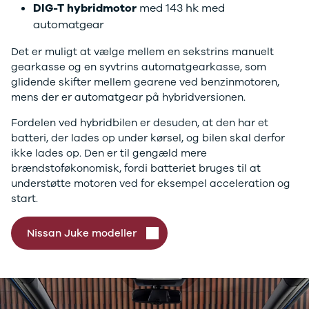
Se alle
DIG-T hybridmotor
med 143 hk med
Toyota
automatgear
Avensis
Det er muligt at vælge mellem en sekstrins manuelt
Auris
gearkasse og en syvtrins automatgearkasse, som
Aygo
glidende skifter mellem gearene ved benzinmotoren,
Aygo X
mens der er automatgear på hybridversionen.
BZ4X
C-HR
Fordelen ved hybridbilen er desuden, at den har et
Camry
batteri, der lades op under kørsel, og bilen skal derfor
Corolla
ikke lades op. Den er til gengæld mere
Hilux
brændstoføkonomisk, fordi batteriet bruges til at
RAV4
understøtte motoren ved for eksempel acceleration og
Yaris
start.
VW
Se alle VW
Nissan Juke modeller
Elbil
Up!
Polo
Golf
Passat