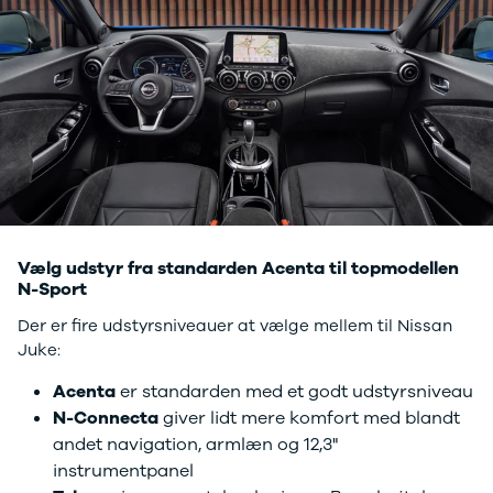
Touran
Golf
Sportsvan
The-Beetle
ID.3
ID.4
ID.5
ID.7
ID. Buzz
Transporter
e-Up!
Vælg udstyr fra standarden Acenta til topmodellen
T-Roc
N-Sport
Golf VI
Golf VII
Der er fire udstyrsniveauer at vælge mellem til Nissan
e-Golf VII
Juke:
Golf VIII
Tiguan
Acenta
er standarden med et godt udstyrsniveau
Tiguan
N-Connecta
giver lidt mere komfort med blandt
Allspace
andet navigation, armlæn og 12,3"
Amarok
instrumentpanel
Arteon