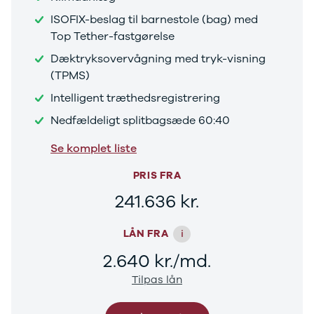
Audi
ISOFIX-beslag til barnestole (bag) med
BMW
Top Tether-fastgørelse
BYD
Cupra
Dæktryksovervågning med tryk-visning
Dacia
(TPMS)
Fiat
Intelligent træthedsregistrering
Ford
Hyundai
Nedfældeligt splitbagsæde 60:40
Kia
Mazda
Se komplet liste
Mercedes
PRIS FRA
MG
MINI
241.636 kr.
Nissan
Opel
i
LÅN FRA
Polestar
Renault
2.640 kr./md.
Skoda
Tilpas lån
Tesla
Volvo