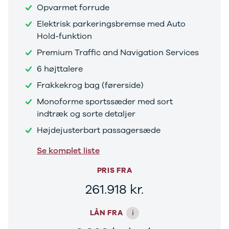
Tjekliste til
Opvarmet forrude
dig
Elektrisk parkeringsbremse med Auto
Kontakt os
Hold-funktion
Lån til bilen
Webshop
Premium Traffic and Navigation Services
Sælg os din
6 højttalere
bil
Demobiler
Få
Frakkekrog bag (førerside)
en næsten
Monoforme sportssæder med sort
ny bil
Se det
indtræk og sorte detaljer
store udvalg
af demobiler
Højdejusterbart passagersæde
hos Bilernes
Se komplet liste
Hus
PRIS FRA
261.918 kr.
i
LÅN FRA