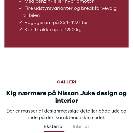
Med benzin- eller hybridmotor
Citroën
Fire udstyrsvarianter og bredt farvevalg
C1
C3
til bilen
C3 Picasso
Bagagerum på 354-422 liter
ë-C4
Kan trække op til 1250 kg
C4
C4 Cactus
C4
SpaceTourer
C5 Aircross
Jumper 33
Jumper 35
Cupra
GALLERI
Se alle
Kig nærmere på Nissan Juke design og
Cupra
interiør
Elbil
Born
Der er masser af designmæssige detaljer både ude og
Dacia
inde på den karakteristiske model.
Se alle Dacia
Elbil
Eksteriør
Interiør
Spring