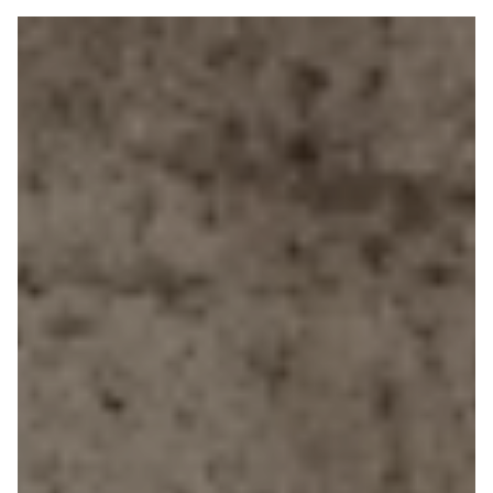
Sandero og
Sandero
Stepway
Sandero
Stepway
Duster
Dokker
Lodgy og
Lodgy
Stepway
Lodgy
Stepway
Jogger
Logan og
Logan
Stepway
Logan
Stepway
DS
Se alle DS