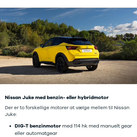
Smart
Suzuki
Se alle
Suzuki
Vitara
Splash
Swift
Baleno
Ignis
S-Cross
Subaru
Se alle
Subaru
Forrester
Nissan Juke med benzin- eller hybridmotor
Tesla
Se alle Tesla
Der er to forskellige motorer at vælge mellem til Nissan
Model 3
Juke:
Model Y
DIG-T benzinmotor
med 114 hk med manuelt gear
Model X
eller automatgear
Toyota