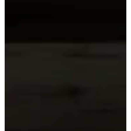
ARIYA
Qashqai
MICRA
Note
Juke
X-Trail
Pulsar
Navara
NV300
e-NV300
LEAF
Townstar
Opel
Se alle Opel
Elbil
Adam
Karl
Corsa
Corsa-e
Astra