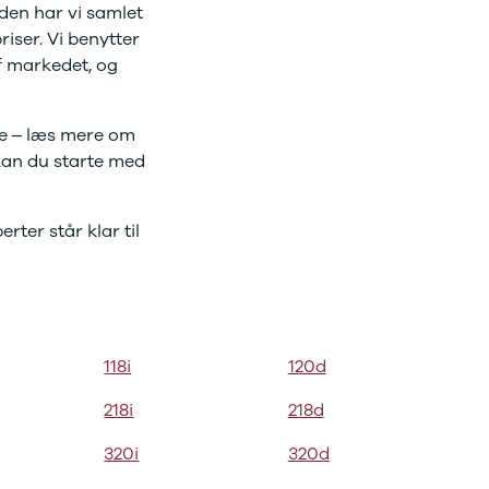
iden har vi samlet
iser. Vi benytter
af markedet, og
se – læs mere om
 kan du starte med
erter står klar til
118i
120d
218i
218d
320i
320d