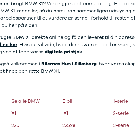
er en brugt BMW X1? Vi har gjort det nemt for dig. Her på s
BMW X1-modeller, så du nemt kan sammenligne udstyr og pr
bejdspartner til at vurdere priserne i forhold til resten 
 du her på siden.
ugte BMW X1 direkte online og få den leveret til din adres
line her
. Hvis du vil vide, hvad din nuværende bil er værd,
g ved at tage vores
digitale pristjek
.
g også velkommen i
Bilernes Hus i Silkeborg
, hvor vores eksp
at finde den rette BMW X1.
Se alle BMW
Elbil
1-serie
X1
iX1
2-serie
220i
225xe
3-serie