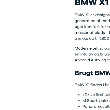
BMW X1 
Ladeløsning
420d
We
til plug-in
420i
Bo
hybrid
430i
Fin
BMW X1 er designe
Ladeguide til
Z4
bil
generation af mode
elbil
5-serie
we
øget komfort for b
Webshop
520d
sto
masser af plads –
530d
uds
trække op til 1.800
530e
til 
X5
Moderne teknologi 
iX
en intuitiv og bru
640i
Android Auto og a
i4
530i
Brugt BMW 
BYD
Se alle BYD
Elbil
BMW X1 findes i fl
Atto 3
xDrive firehju
Han
M Sport-pakke
Citroën
Se alle
Panoramasolta