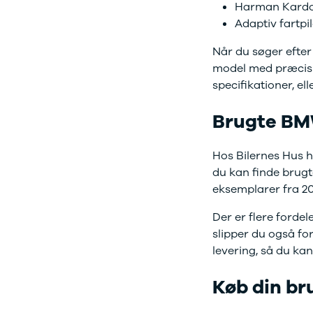
Citroën
Harman Kardon
C1
Adaptiv fartpi
C3
C3 Picasso
Når du søger efter
ë-C4
model med præcis de
C4
specifikationer, el
C4 Cactus
C4
Brugte BM
SpaceTourer
C5 Aircross
Hos Bilernes Hus ha
Jumper 33
du kan finde brugt
Jumper 35
eksemplarer fra 20
Cupra
Se alle
Der er flere forde
Cupra
slipper du også for
Elbil
levering, så du ka
Born
Dacia
Se alle Dacia
Køb din br
Elbil
Spring