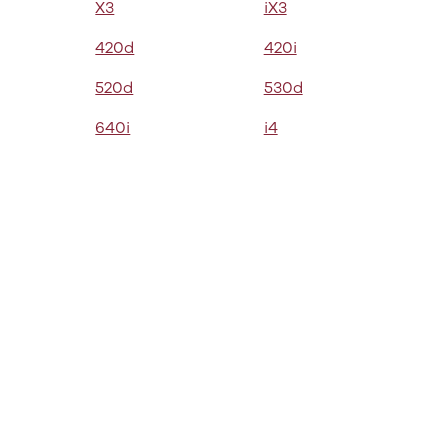
X3
iX3
420d
420i
520d
530d
640i
i4