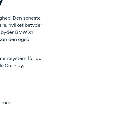
V
ighed. Den seneste
re, hvilket betyder
ilbyder BMW X1
kan den også
nmentsystem får du
le CarPlay,
r med: