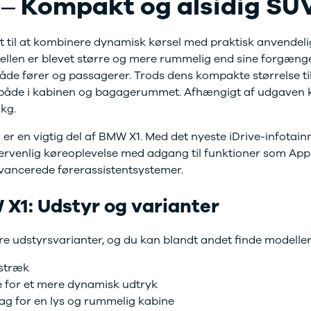
– Kompakt og alsidig SU
bshop
ok værksted
d tilbehør til
t til at kombinere dynamisk kørsel med praktisk anvendel
en
Bilernes Hus'
llen er blevet større og mere rummelig end sine forgænge
bshop
Vi har et
åde fører og passagerer. Trods dens kompakte størrelse t
rt udvalg af
 både i kabinen og bagagerummet. Afhængigt af udgaven 
tyr og tilbehør
 kg.
din bil.
er en vigtig del af BMW X1. Med det nyeste iDrive-infotai
gervenlig køreoplevelse med adgang til funktioner som App
vancerede førerassistentsystemer.
X1: Udstyr og varianter
ere udstyrsvarianter, og du kan blandt andet finde modelle
lstræk
 for et mere dynamisk udtryk
g for en lys og rummelig kabine