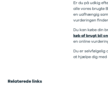
Er du på udkig eft
Sandero og
alle vores brugte 
Sandero
en uafhængig samar
Stepway
vurderingen finder
Sandero
Stepway
Du kan købe din br
Duster
køb af brugt bil on
Dokker
en online vurderin
Lodgy og
Lodgy
Du er selvfølgeli
Stepway
at hjælpe dig med 
Lodgy
Stepway
Jogger
Logan og
Logan
Relaterede links
Stepway
Logan
Stepway
DS
Se alle DS