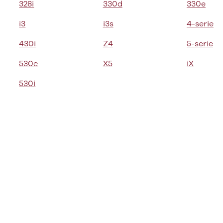
328i
330d
330e
i3
i3s
4-serie
430i
Z4
5-serie
530e
X5
iX
530i