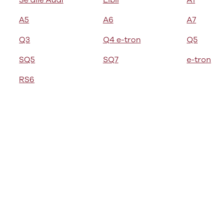
Se alle Audi
Elbil
A1
bshop
ok værksted
A5
A6
A7
d tilbehør til
Q3
Q4 e-tron
Q5
en
Bilernes Hus'
bshop
Vi har et
SQ5
SQ7
e-tron
rt udvalg af
tyr og tilbehør
RS6
din bil.