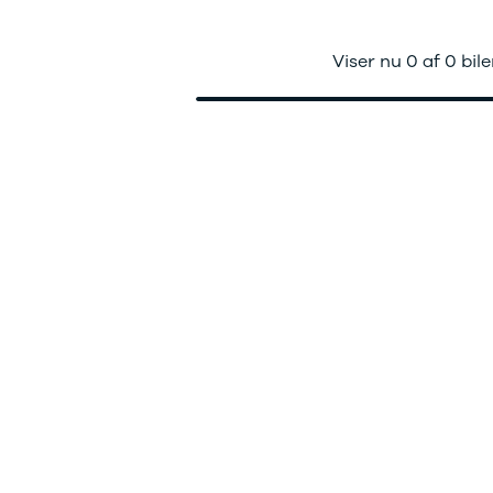
ok værksted
dan arbejder vi
j en kundebil
Viser nu 0 af 0 bile
toriserede
rdele
ft til
mmerdæk
elser
rcondition rens
lplejepakker
emsetjek
æk
rårsklargøring
lgkonservering
asbehandling
atis
rvicerådgivning
ramisk coating
kforsegling
stbeskyttelse