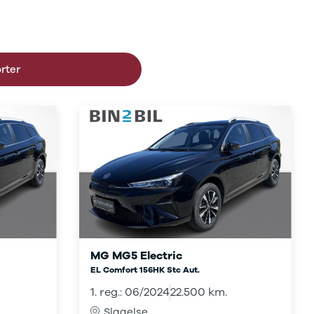
form af at blive købt af en kinesisk industri-gigant.
 igennem. Ejerskabet har siden begyndelsen i 1924
 Rover Group for til sidst at ende hos Nanjing
orter
 kinesisk bilfabrikant. SAIC står for Shanghai
største bilproducent med mærker som Maxus og Roewe.
arten er fortsat de "rigtige" modeller fra
der allerede solgt af de nye elektriske udgaver fra
MG MG5 Electric
EL Comfort 156HK Stc Aut.
1. reg.: 06/2024
22.500 km.
Slagelse