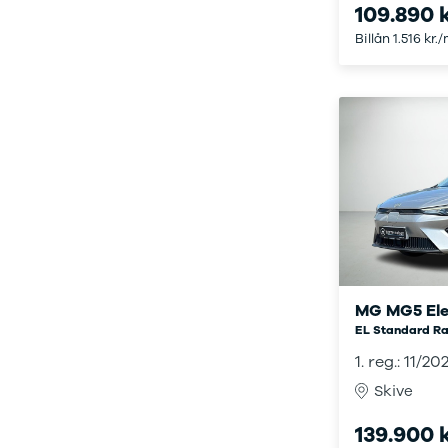
109.890 k
Ladeløsning
420d
We
til plug-in
420i
Bo
Billån 1.516 kr.
hybrid
430i
Fin
Ladeguide til
Z4
bil
elbil
5-serie
we
Webshop
520d
sto
530d
uds
530e
til 
X5
iX
640i
i4
530i
BYD
MG MG5 Ele
Se alle BYD
EL Standard Ra
Elbil
1. reg.: 11/20
Atto 3
Han
Skive
Citroën
139.900 k
Se alle