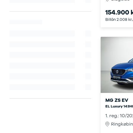
J5 EV
1-serie
Si
Modeller
118i
ŠK
154.900 k
Anmeldelser
120d
Tr
Billån 2.008 kr
Privatleasing
X1
Sp
Kampagner
iX1
Sy
Ford
2-serie
Sæ
F-150
218i
Sk
Modeller
218d
Tje
Anmeldelser
220i
sk
Alle nye biler
225xe
Gra
Guide til
3-serie
sk
elbiler
320i
Sm
Guide til
320d
St
hybridbiler
328i
bil
Ladeløsning
330d
St
til elbil
330e
rud
MG ZS EV
Oversigt
X3
Gu
EL Luxury 143H
Clever
iX3
Al
1. reg.: 10/20
ladeløsning
i3
Vi
Ringkøbi
Ladekabler
i3s
So
til elbilen
4-serie
He