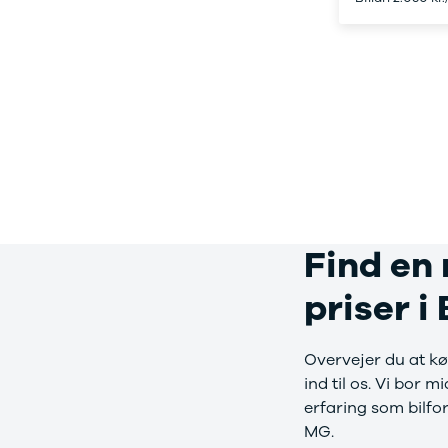
Sandero og
Sandero
Stepway
Sandero
Stepway
Duster
Dokker
Lodgy og
Lodgy
Stepway
Lodgy
Find en 
Stepway
Jogger
priser i
Logan og
Logan
Stepway
Overvejer du at køb
Logan
ind til os. Vi bor 
Stepway
erfaring som bilfo
DS
MG.
Se alle DS