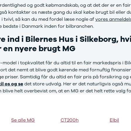
ordentlighed og godt købmandskab, og at det der er en fai
også kontakter os næste gang du skal købe brugt bil eller d
 i tvivl, så kan du med fordel læse nogle af
vores anmeldels
de bedste i Danmark inden for bilbranchen.
e ind i Bilernes Hus i Silkeborg, hv
r en nyere brugt MG
odel i topkvalitet får du altid til en fair markedspris i Bi
jort det nemt at blive godt kørende med fornuftig finansieri
priser. Samtidig får du altid en fair pris på forsikring og 
til os og se
det store udvalg. Her er det naturligvis også mul
 blive helt overbevist om, at en MG er det helt rette valg fo
Se alle MG
CT200h
Elbil