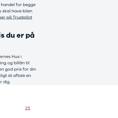
r handel for begge
u skal have bilen
er på Trustpilot
is du er på
lernes Hus i
ng og billån til
en god pris for din
igt at aftale en
r dig.
ZS