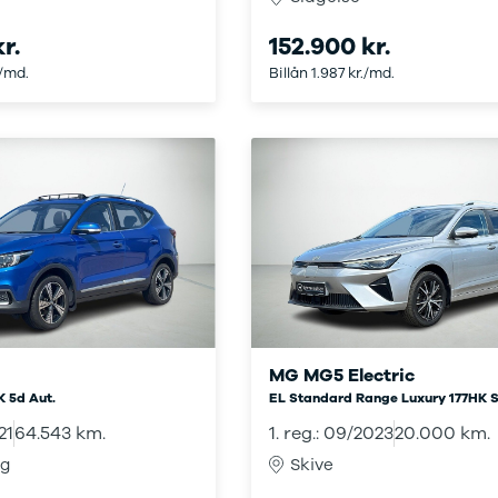
kkerhedstjek
ODA
r.
152.900 kr.
yghedsservice 5+
./md.
Billån 1.987 kr./md.
oring
nsgennemgang
deimprægnering
ader på bilen
kliste, når
aden er sket
tis lånebil ved
ade
å buler og ridser
ørre skader på
en
enslag og
eskift
MG MG5 Electric
ide til dæk
K 5d Aut.
EL Standard Range Luxury 177HK S
t om dæk
21
64.543 km.
1. reg.: 09/2023
20.000 km.
nterdæk
ng
Skive
mmerdæk
lårsdæk