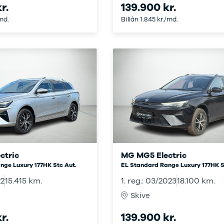
r.
139.900 kr.
bshop
ok værksted
/md.
Billån 1.845 kr./md.
d tilbehør til
en
Bilernes Hus'
bshop
Vi har et
rt udvalg af
tyr og tilbehør
din bil.
ctric
MG MG5 Electric
nge Luxury 177HK Stc Aut.
EL Standard Range Luxury 177HK S
22
15.415 km.
1. reg.: 03/2023
18.100 km.
Skive
r.
139.900 kr.