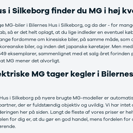
s i Silkeborg finder du MG i høj kv
ige MG-biler i Bilernes Hus i Silkeborg, og da der - for mang
ab, så er det helt oplagt, at du lige indleder en eventuel 
mange fordomme om kinesiske biler, på samme måde, som 
eanske biler, og inden det japanske køretøjer. Men med e
549 eksemplarer, sammenlignet med et salg året forinden p
 at MG mener det alvorligt.
ktriske MG tager kegler i Bilernes
s Hus i Silkeborg på nyere brugte MG-modeller er automati
tner, der er fuldstændig objektiv og uvildig. Vi har intet 
deringen her på siden. Langt de fleste af vores priser er hel
delen for dig er, at du gør en god handel, mens fordelen for o
ørende.