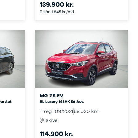
139.900 kr.
Billån 1.845 kr./md.
MG ZS EV
tc Aut.
EL Luxury 143HK 5d Aut.
1. reg.: 09/2021
68.030 km.
Skive
114.900 kr.