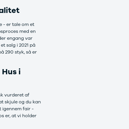
alitet
e - er tale om et
købsproces med en
der engang var
t salg i 2021 på
å 290 styk, så er
 Hus i
sk vurderet af
at skjule og du kan
t igennem fair -
s er, at vi holder