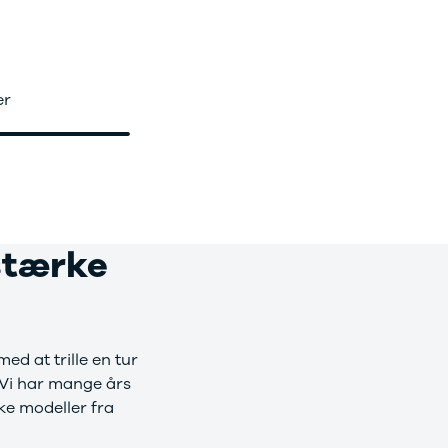
er
 stærke
ed at trille en tur
. Vi har mange års
ke modeller fra