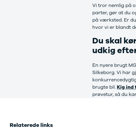
Se alle Ford
Vi tror nemlig på 
Elbil
parter, gør at du 
Bronco
på værksted. Er du
B-Max
hvor vi er blandt 
C-Max
Capri
Du skal kør
Grand C-
udkig efte
Max
EcoSport
Explorer
En nyere brugt MG-m
Ka
Silkeborg. Vi har g
F-150
konkurrencedygtige 
Fiesta
brugte bil.
Kig ind 
Focus
prøvetur, så du kan
Galaxy
Kuga
Mondeo
Mustang
Mustang
Relaterede links
Mach-E
Puma