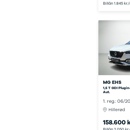
Citroën
Billån 1.845 kr.
C1
C3
C3 Picasso
ë-C4
C4
C4 Cactus
C4
SpaceTourer
C5 Aircross
Jumper 33
Jumper 35
Cupra
MG EHS
Se alle
1,5 T GDI Plugi
Cupra
Aut.
Elbil
1. reg.: 06/2
Born
Hillerød
Dacia
Se alle Dacia
158.600 k
Elbil
Spring
Billån 2.050 kr