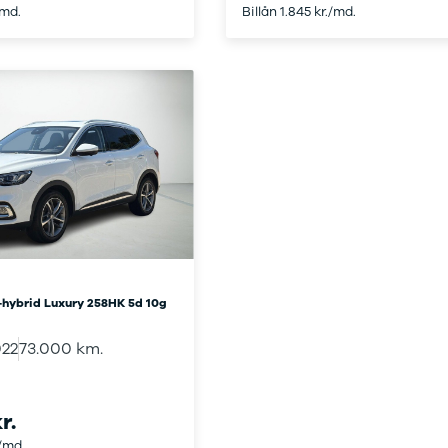
/md.
Billån 1.845 kr./md.
n-hybrid Luxury 258HK 5d 10g
022
73.000 km.
r.
./md.