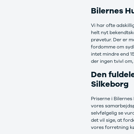
3
Bilernes Hu
3 Crossback
5
7 Crossback
Vi har ofte adskill
Fiat
helt nyt bekendtsk
Se alle Fiat
prøvetur. Der er 
Elbil
fordomme om sydkor
500
intet mindre end 1
500C
der ingen tvivl om,
500L
500L Wagon
Den fuldele
Panda
Silkeborg
500e
500X
Tipo
Priserne i Bilerne
Doblo Cargo
vores samarbejdspar
Ducato 33
selvfølgelig se vur
Ducato 35
det vil sige, at for
Talento
vores forretning k
Ford