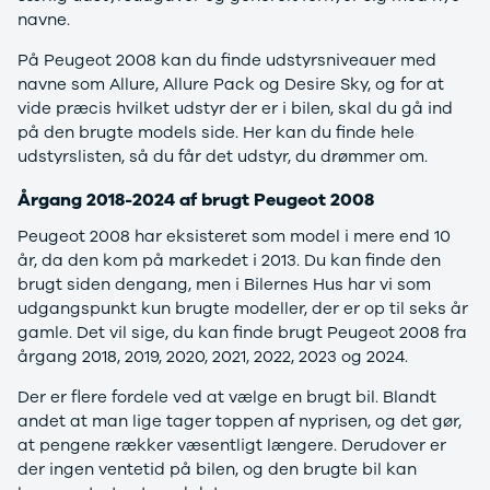
Ladeløsning
420d
We
navne.
til plug-in
420i
Bo
På Peugeot 2008 kan du finde udstyrsniveauer med
hybrid
430i
Fin
navne som Allure, Allure Pack og Desire Sky, og for at
Ladeguide til
Z4
bil
vide præcis hvilket udstyr der er i bilen, skal du gå ind
elbil
5-serie
we
på den brugte models side. Her kan du finde hele
Webshop
520d
sto
udstyrslisten, så du får det udstyr, du drømmer om.
530d
uds
530e
til 
Årgang 2018-2024 af brugt Peugeot 2008
X5
iX
Peugeot 2008 har eksisteret som model i mere end 10
640i
år, da den kom på markedet i 2013. Du kan finde den
i4
brugt siden dengang, men i Bilernes Hus har vi som
530i
udgangspunkt kun brugte modeller, der er op til seks år
BYD
gamle. Det vil sige, du kan finde brugt Peugeot 2008 fra
Se alle BYD
årgang 2018, 2019, 2020, 2021, 2022, 2023 og 2024.
Elbil
Der er flere fordele ved at vælge en brugt bil. Blandt
Atto 3
andet at man lige tager toppen af nyprisen, og det gør,
Han
at pengene rækker væsentligt længere. Derudover er
Citroën
der ingen ventetid på bilen, og den brugte bil kan
Se alle