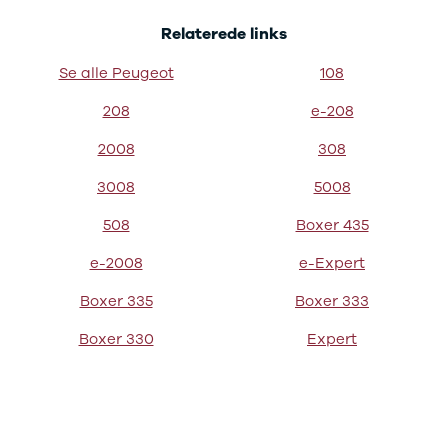
Sandero og
Relaterede links
Sandero
Stepway
Se alle Peugeot
108
Sandero
Stepway
208
e-208
Duster
2008
308
Dokker
Lodgy og
3008
5008
Lodgy
Stepway
508
Boxer 435
Lodgy
e-2008
e-Expert
Stepway
Jogger
Boxer 335
Boxer 333
Logan og
Logan
Boxer 330
Expert
Stepway
Logan
Stepway
DS
Se alle DS