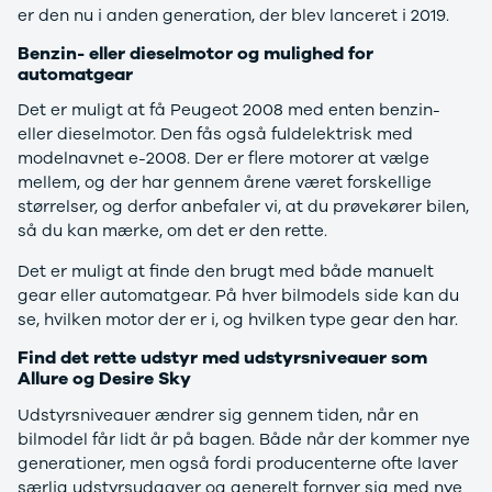
J5 EV
1-serie
Si
er den nu i anden generation, der blev lanceret i 2019.
Modeller
118i
ŠK
Anmeldelser
120d
Tr
Benzin- eller dieselmotor og mulighed for
automatgear
Privatleasing
X1
Sp
Kampagner
iX1
Sy
Det er muligt at få Peugeot 2008 med enten benzin-
Ford
2-serie
Sæ
eller dieselmotor. Den fås også fuldelektrisk med
F-150
218i
Sk
modelnavnet e-2008. Der er flere motorer at vælge
Modeller
218d
Tje
mellem, og der har gennem årene været forskellige
Anmeldelser
220i
sk
størrelser, og derfor anbefaler vi, at du prøvekører bilen,
Alle nye biler
225xe
Gra
så du kan mærke, om det er den rette.
Guide til
3-serie
sk
elbiler
320i
Sm
Det er muligt at finde den brugt med både manuelt
Guide til
320d
St
gear eller automatgear. På hver bilmodels side kan du
hybridbiler
328i
bil
se, hvilken motor der er i, og hvilken type gear den har.
Ladeløsning
330d
St
Find det rette udstyr med udstyrsniveauer som
til elbil
330e
rud
Allure og Desire Sky
Oversigt
X3
Gu
Clever
iX3
Al
Udstyrsniveauer ændrer sig gennem tiden, når en
ladeløsning
i3
Vi
bilmodel får lidt år på bagen. Både når der kommer nye
Ladekabler
i3s
So
generationer, men også fordi producenterne ofte laver
til elbilen
4-serie
He
særlig udstyrsudgaver og generelt fornyer sig med nye