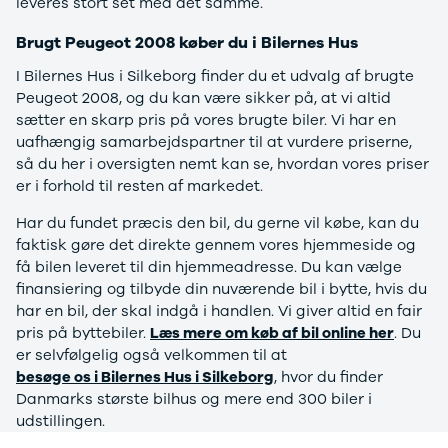
leveres stort set med det samme.
Citroën
C1
Brugt Peugeot 2008 køber du i Bilernes Hus
C3
C3 Picasso
I Bilernes Hus i Silkeborg finder du et udvalg af brugte
ë-C4
Peugeot 2008, og du kan være sikker på, at vi altid
C4
sætter en skarp pris på vores brugte biler. Vi har en
C4 Cactus
uafhængig samarbejdspartner til at vurdere priserne,
C4
så du her i oversigten nemt kan se, hvordan vores priser
SpaceTourer
er i forhold til resten af markedet.
C5 Aircross
Har du fundet præcis den bil, du gerne vil købe, kan du
Jumper 33
faktisk gøre det direkte gennem vores hjemmeside og
Jumper 35
få bilen leveret til din hjemmeadresse. Du kan vælge
Cupra
finansiering og tilbyde din nuværende bil i bytte, hvis du
Se alle
har en bil, der skal indgå i handlen. Vi giver altid en fair
Cupra
pris på byttebiler.
Læs mere om køb af bil online her
. Du
Elbil
er selvfølgelig også velkommen til at
Born
besøge os i Bilernes Hus i Silkeborg
, hvor du finder
Dacia
Danmarks største bilhus og mere end 300 biler i
Se alle Dacia
udstillingen.
Elbil
Spring