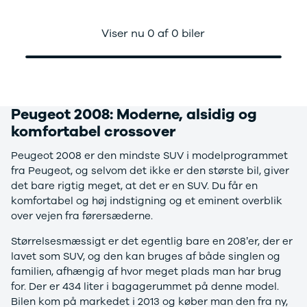
af komfort.
Anmeldelser
A4
Skiferie i elbil
Bo
Privatleasing
A5
20 års fødselsdag
Så
Vi har samlet vores udvalg af brugte Peugeot 2008 her
Viser nu 0 af 0 biler
Kampagner
A6
Sommerferie med elbil
Le
på siden, og du finder naturligvis modeller, der står i
Qashqai
A7
Besøg vores
Au
Bilernes Hus, men der er også modeller, som står hos
Modeller
A8
guideunivers
Bilguiden
Se
fo
Bjarne Nielsen-bilhuse i hele landet. Vi er nemlig en del
Anmeldelser
Q2
vores videoguides og
Ski
af samme koncern og har adgang til hinandens biler.
Privatleasing
Q3
gennemgange af nye
so
Som bilforhandler har vi mere end 30 års erfaring, og du
Peugeot 2008: Moderne, alsidig og
Kampagner
Q4 e-tron
biler på vores youtube-
Yd
kan derfor trygt købe brugt bil hos os.
X-Trail
Q5
kanal Bilguiden.
Ai
komfortabel crossover
Modeller
Q7
Bi
Finansiering, serviceaftale og forsikring hjælper vi gerne
Peugeot 2008 er den mindste SUV i modelprogrammet
Anmeldelser
S3
Br
med, og vi gennemgår bilen grundigt, inden du får den.
fra Peugeot, og selvom det ikke er den største bil, giver
Privatleasing
SQ5
D
Eventuelle fejl og mangler bliver udbedret, så du kan
det bare rigtig meget, at det er en SUV. Du får en
Kampagner
SQ7
Fo
stole på, at der er mange kilometer tilbage i din nye,
komfortabel og høj indstigning og et eminent overblik
OMODA
e-tron
Fæ
brugte bil.
over vejen fra førersæderne.
5 EV
TT
Gl
Modeller
S5
Gr
Størrelsesmæssigt er det egentlig bare en 208’er, der er
Anmeldelser
RS6
se
lavet som SUV, og den kan bruges af både singlen og
Privatleasing
BMW
Ke
familien, afhængig af hvor meget plads man har brug
Kampagner
Se alle BMW
La
for. Der er 434 liter i bagagerummet på denne model.
JAECOO
Elbil
Ru
Bilen kom på markedet i 2013 og køber man den fra ny,