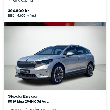
Ringkøbing
Scenic III
Talisman
394.900 kr.
Espace
Billån 4.670 kr./md.
Clio III
Kangoo
Master IV
T35
Grand
Scenic IV
Scenic IV
Trafic
Trafic T29
Express
Scenic E-
Tech Electric
Seat
Se alle Seat
Ateca
Skoda Enyaq
Leon
80 iV Max 204HK 5d Aut.
Ibiza