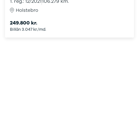
1. reg.: 12/2021
106.279 km.
Sandero og
Holstebro
Sandero
Stepway
249.800 kr.
Sandero
Billån 3.047 kr./md.
Stepway
Duster
Dokker
Lodgy og
Lodgy
Stepway
Lodgy
Stepway
Jogger
Logan og
Logan
Stepway
Logan
Stepway
DS
Se alle DS