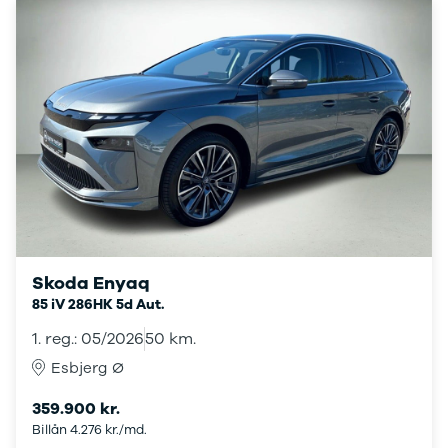
Touran
Golf
Sportsvan
The-Beetle
ID.3
ID.4
ID.5
ID.7
ID. Buzz
Transporter
e-Up!
T-Roc
Golf VI
Skoda Enyaq
Golf VII
85 iV 286HK 5d Aut.
e-Golf VII
Golf VIII
1. reg.: 05/2026
50 km.
Tiguan
Esbjerg Ø
Tiguan
Allspace
359.900 kr.
Amarok
Billån 4.276 kr./md.
Arteon