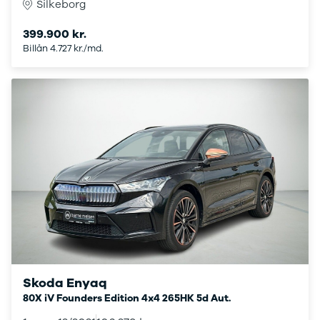
Silkeborg
Citroën
C1
399.900 kr.
C3
Billån 4.727 kr./md.
C3 Picasso
ë-C4
C4
C4 Cactus
C4
SpaceTourer
C5 Aircross
Jumper 33
Jumper 35
Cupra
Se alle
Cupra
Elbil
Born
Dacia
Skoda Enyaq
Se alle Dacia
80X iV Founders Edition 4x4 265HK 5d Aut.
Elbil
Spring