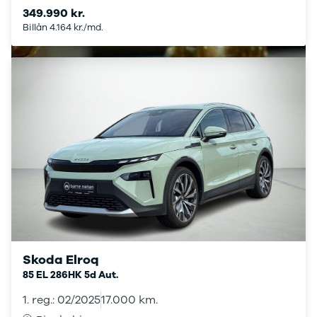
Stonic
349.990 kr.
Venga
Billån 4.164 kr./md.
XCeed
EV6
ProCeed
EV9
EV3
EV4
Land Rover
Se alle Land
Rover
Range Rover
Sport
Lexus
Se alle Lexus
CT200h
Skoda Elroq
Mazda
85 EL 286HK 5d Aut.
Se alle
Mazda
1. reg.: 02/2025
17.000 km.
Elbil