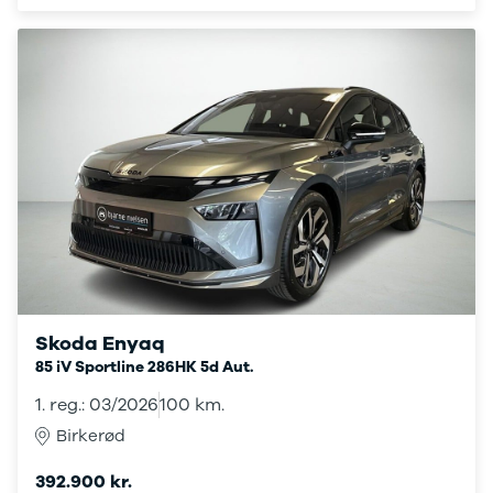
Mokka
Mokka-e
Mokka X
Insignia
Crossland
Crossland X
Grandland X
Movano
Vivaro
Zafira-e Life
Zafira Tourer
Peugeot
Se alle
Peugeot
Skoda Enyaq
108
85 iV Sportline 286HK 5d Aut.
208
e-208
1. reg.: 03/2026
100 km.
2008
Birkerød
308
3008
392.900 kr.