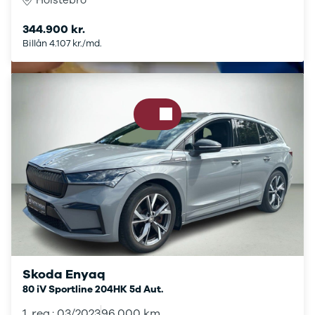
Holstebro
Audi
BMW
344.900 kr.
BYD
Billån 4.107 kr./md.
Cupra
Dacia
Fiat
Ford
Hyundai
Kia
Mazda
Mercedes
MG
MINI
Nissan
Opel
Polestar
Renault
Skoda
Skoda Enyaq
Tesla
80 iV Sportline 204HK 5d Aut.
Volvo
1. reg.: 03/2023
96.000 km.