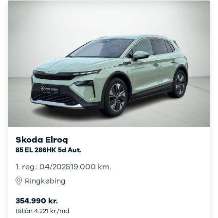
Ranger
Ranger
Raptor
S-Max
Transit
Courier
Transit
Connect
Transit
Custom
Transit 350
L2 Van
Transit 350
Skoda Elroq
L3 Van
85 EL 286HK 5d Aut.
Transit 350
1. reg.: 04/2025
19.000 km.
L3 Chassis
Transit 350
Ringkøbing
L4 Chassis
354.990 kr.
E-Transit
Billån 4.221 kr./md.
350 L2 Van