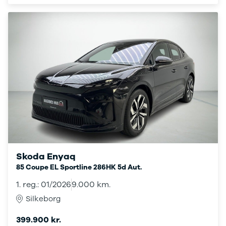
California
Crafter
T-Cross
e-
Transporter
Caddy Maxi
Volvo
Se alle Volvo
Elbil
EX30
XC40
EX40
C40
EC40
Skoda Enyaq
XC60
85 Coupe EL Sportline 286HK 5d Aut.
XC90
1. reg.: 01/2026
9.000 km.
V40
V60
Silkeborg
V90
S60
399.900 kr.