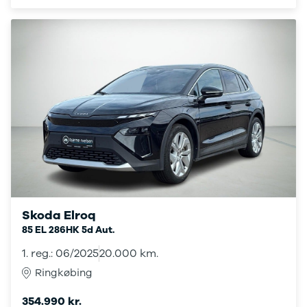
E-Transit
350 L3 Van
Honda
Se alle
Honda
Civic
Jazz
Accord
CR-V
Hyundai
Se alle
Hyundai
Elbil
Ioniq
Skoda Elroq
Ioniq 5
85 EL 286HK 5d Aut.
Ioniq 6
Kona
1. reg.: 06/2025
20.000 km.
i10
Ringkøbing
i20
i30
354.990 kr.