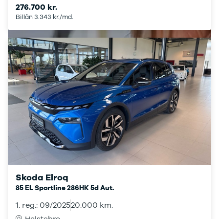
276.700 kr.
biler
Billån 3.343 kr./md.
Varebiler
Brugt bil
med
automatgear
Brugt SUV
med
automatgear
Brugt
hybridbil
med
automatgear
Elbiler
Se alle
elbiler
Elbil SUV
Skoda Elroq
Lille elbil
85 EL Sportline 286HK 5d Aut.
Elbil med
træk
1. reg.: 09/2025
20.000 km.
Billig elbil