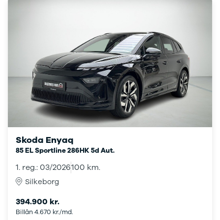
ARIYA
Qashqai
MICRA
Note
Juke
X-Trail
Pulsar
Navara
NV300
e-NV300
LEAF
Townstar
Skoda Enyaq
Opel
85 EL Sportline 286HK 5d Aut.
Se alle Opel
Elbil
1. reg.: 03/2026
100 km.
Adam
Silkeborg
Karl
Corsa
394.900 kr.
Corsa-e
Billån 4.670 kr./md.
Astra