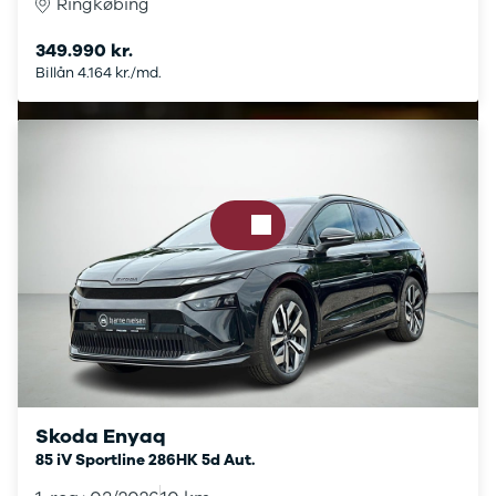
Ringkøbing
CX-5
CX-30
349.990 kr.
CX-3
Billån 4.164 kr./md.
2
3
6
MX-30
MX-5
CX-60
Mercedes
Se alle
Mercedes
Elbil
A-klasse
A180 d
A200
A200 d
B180 d
Skoda Enyaq
B180
85 iV Sportline 286HK 5d Aut.
B200