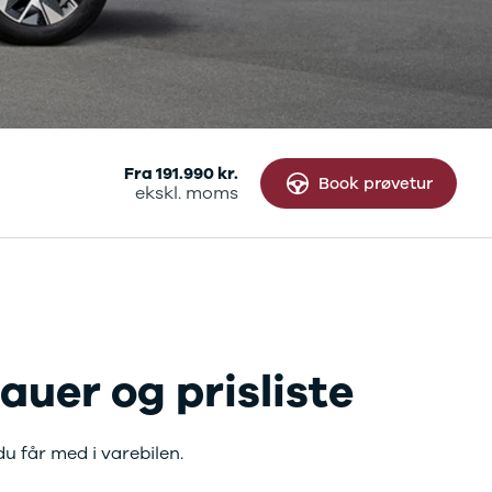
Fra 191.990 kr.
Book prøvetur
ekskl. moms
odeller
uer og prisliste
u får med i varebilen.