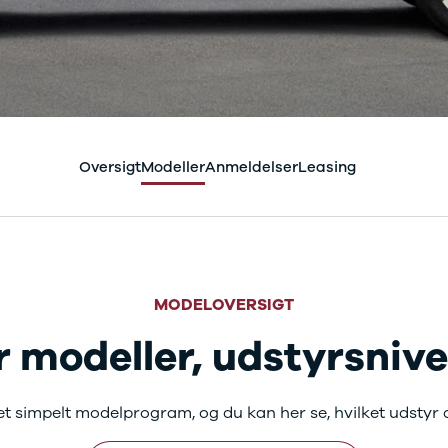
Oversigt
Modeller
Anmeldelser
Leasing
 Townstar fås i flere m
MODELOVERSIGT
 modeller, udstyrsnivea
t simpelt modelprogram, og du kan her se, hvilket udstyr d