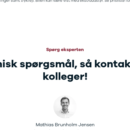
inger samt trykfejl. Bilen kan være vist med ekstraudstyr. Se prisliste
Spørg eksperten
nisk spørgsmål, så konta
kolleger!
Mathias Brunholm Jensen