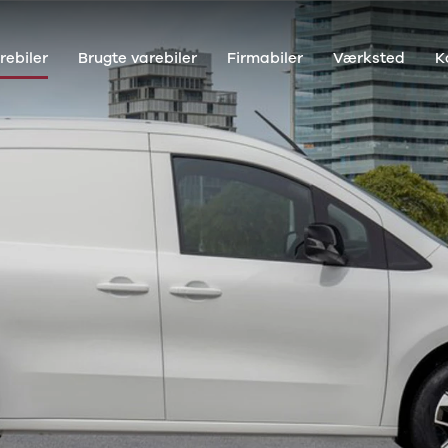
rebiler
Brugte varebiler
Firmabiler
Værksted
K