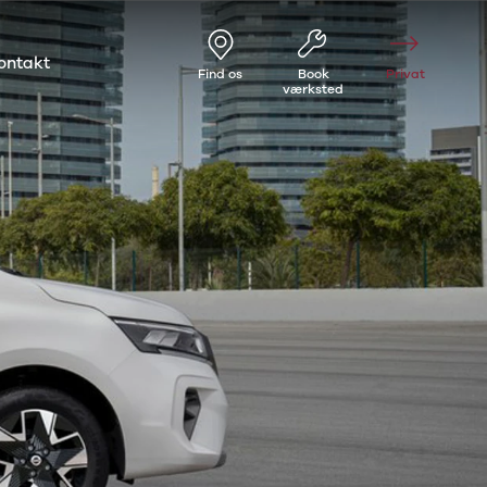
ontakt
Find os
Book
Privat
værksted