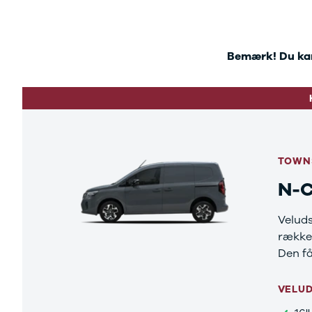
Bemærk! Du kan 
TOWN
N-C
Veluds
rækkev
Den få
VELU