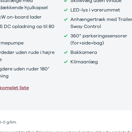
' stålfælge med
Skillevæg uden vindue
ldækkende hjulkapsel
LED-lys i varerummet
kW on-board lader
Anhængertræk med Traile
 DC opladning op til 80
Sway Control
360° parkeringssensorer
rmepumpe
(for+side+bag)
dedør uden rude i højre
Bakkamera
e
Klimaanlæg
døre uden ruder 180^
ning
komplet liste
0-0 g/km.