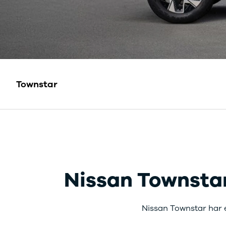
Leasing
Alle nye
varebiler
Kontakt
Townstar
Nissan
Nissan Townstar
Nissan Townstar har e