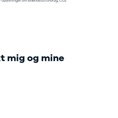
 for oplysninger om brændstofforbrug, CO2
kt mig og mine