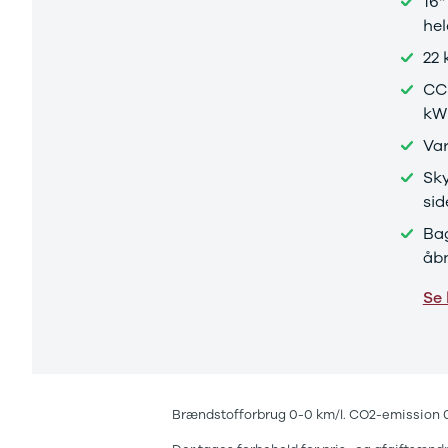
16'
he
22 
CCS
kW
Va
Sky
sid
Bag
åb
Se 
Brændstofforbrug 0-0 km/l. CO2-emission 