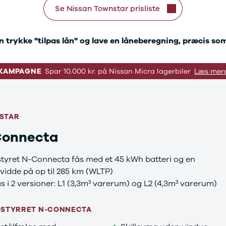
Se Nissan Townstar prisliste
trykke "tilpas lån" og lave en låneberegning, præcis so
KAMPAGNE
Spar 10.000 kr. på Nissan Micra lagerbiler
Læs mer
STAR
onnecta
tyret N-Connecta fås med et 45 kWh batteri og en
idde på op til 285 km (WLTP)
s i 2 versioner: L1 (3,3m³ varerum) og L2 (4,3m³ varerum)
DSTYRRET N-CONNECTA