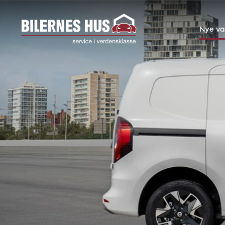
Nye va
Nye
Brugte
Firmabiler
Værksted
Kontakt
varebiler
varebiler
Nissan
Townstar
Modeller
Anmeldelser
Leasing
Primastar
Modeller
Anmeldelser
Leasing
Interstar
Modeller
Anmeldelser
Leasing
Interstar-e
Modeller
Anmeldelser