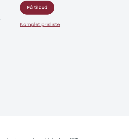
Få tilbud
r
Komplet prisliste