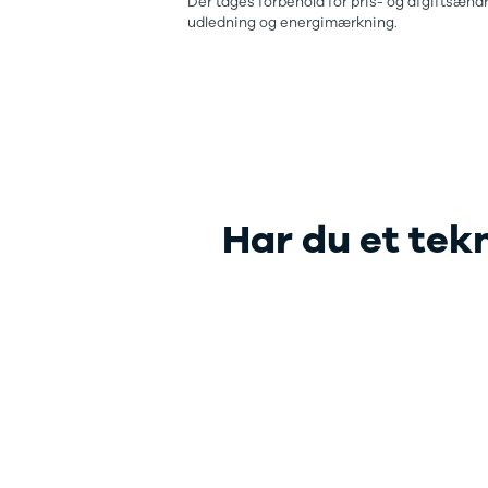
Der tages forbehold for pris- og afgiftsændr
udledning og energimærkning.
Har du et tek