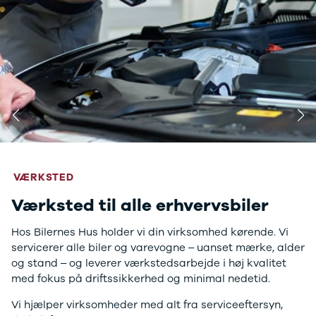
Leasing
Alle nye
varebiler
Kontakt
VÆRKSTED
VÆRKSTED
Book værksted til din varebil i
Værksted til alle erhvervsbiler
Bilernes Hus
Hos Bilernes Hus holder vi din virksomhed kørende. Vi
Vi håndterer alle varebiler på værkstedet i Bilernes Hus.
servicerer alle biler og varevogne – uanset mærke, alder
og stand – og leverer værkstedsarbejde i høj kvalitet
med fokus på driftssikkerhed og minimal nedetid.
Book værksted
Vi hjælper virksomheder med alt fra serviceeftersyn,