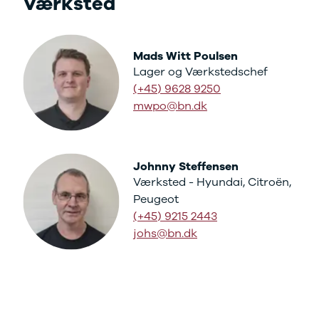
Værksted
3
3 Crossback
5
Mads Witt Poulsen
7 Crossback
Lager og Værkstedschef
Fiat
Se alle Fiat
(+45) 9628 9250
Elbil
mwpo@bn.dk
500
500C
500L
500L Wagon
Johnny Steffensen
Panda
Værksted - Hyundai, Citroën,
500e
Peugeot
500X
(+45) 9215 2443
Tipo
johs@bn.dk
Doblo Cargo
Ducato 33
Ducato 35
Talento
Ford