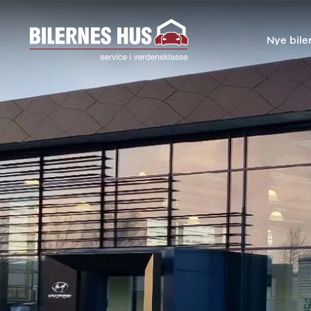
Nye bile
Nye biler
Brugte biler
Bilmagasin
Væ
Nissan
Bilmærker
Bilmærker
Bi
MICRA
Se alle
Alle artikler
Al
Modeller
bilmærker
Nissan
Au
Anmeldelser
Aiways
OMODA
BM
Privatleasing
Se alle
JAECOO
Cu
Kampagner
Aiways
Kia
JA
LEAF
U5
Volkswagen
Ki
Modeller
Alfa Romeo
Audi
Ni
Anmeldelser
Se alle Alfa
Skoda
OM
Privatleasing
Romeo
BMW
SE
ARIYA
Giulia
Kategorier
Sk
Modeller
Stelvio
Bilnyt
VW
Anmeldelser
Audi
Biltest
Vo
Privatleasing
Se alle Audi
Alt om elbiler
End
Kampagner
Elbil
Alt om varebiler
Væ
Juke
A1
Guides
Se
Modeller
A3
Årets Bil
ab