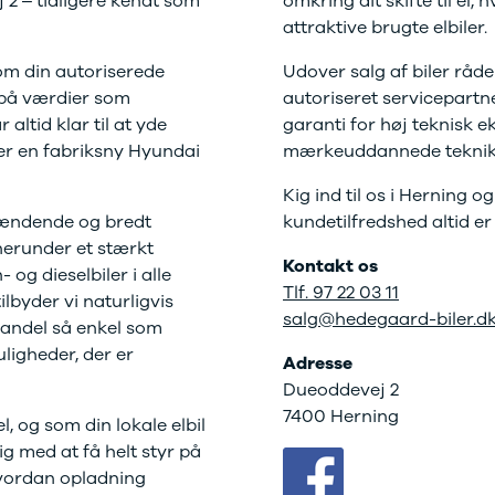
 2 – tidligere kendt som
omkring dit skifte til el,
kkerhedstjek
ærksted for Hyundai, Citroën og Peugeot.
ODA
attraktive brugte elbiler.
yghedsservice 5+
som din autoriserede
Udover salg af biler råde
det
oring
 på værdier som
autoriseret servicepartn
nsgennemgang
deimprægnering
altid klar til at yde
garanti for høj teknisk ek
ader på bilen
ter en fabriksny Hyundai
mærkeuddannede teknikere
kliste, når
Kig ind til os i Herning 
aden er sket
tis lånebil ved
spændende og bredt
kundetilfredshed altid er
ade
 herunder et stærkt
Kontakt os
å buler og ridser
 og dieselbiler i alle
Tlf. 97 22 03 11
ørre skader på
ilbyder vi naturligvis
en
salg@hedegaard-biler.d
lhandel så enkel som
enslag og
ligheder, der er
Adresse
eskift
Dueoddevej 2
ide til dæk
t om dæk
7400 Herning
, og som din lokale elbil
nterdæk
ig med at få helt styr på
mmerdæk
vordan opladning
lårsdæk