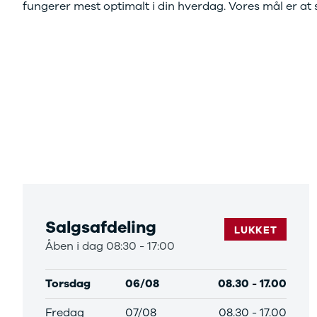
fungerer mest optimalt i din hverdag. Vores mål er at
Ladeløsning
420d
We
til plug-in
420i
Bo
hybrid
430i
Fin
Ladeguide til
Z4
bil
elbil
5-serie
we
Webshop
520d
sto
530d
uds
530e
til 
X5
iX
640i
i4
530i
BYD
Salgsafdeling
Se alle BYD
LUKKET
Elbil
Åben i dag 08:30 - 17:00
Atto 3
Han
Torsdag
06/08
08.30
-
17.00
Citroën
Se alle
Fredag
07/08
08.30
-
17.00