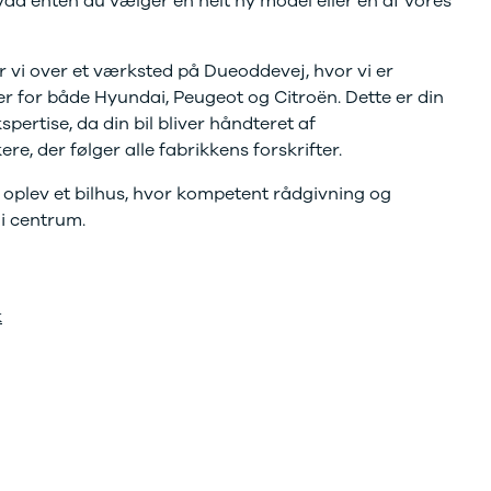
 hvad enten du vælger en helt ny model eller en af vores
r vi over et værksted på Dueoddevej, hvor vi er
er for både Hyundai, Peugeot og Citroën. Dette er din
spertise, da din bil bliver håndteret af
, der følger alle fabrikkens forskrifter.
og oplev et bilhus, hvor kompetent rådgivning og
 i centrum.
k