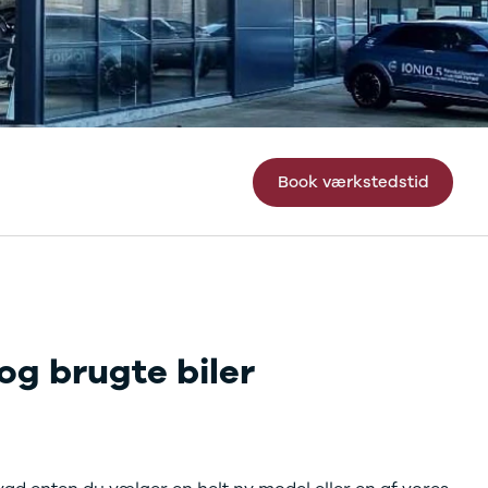
Book værkstedstid
og brugte biler
ler af Hyundai, og