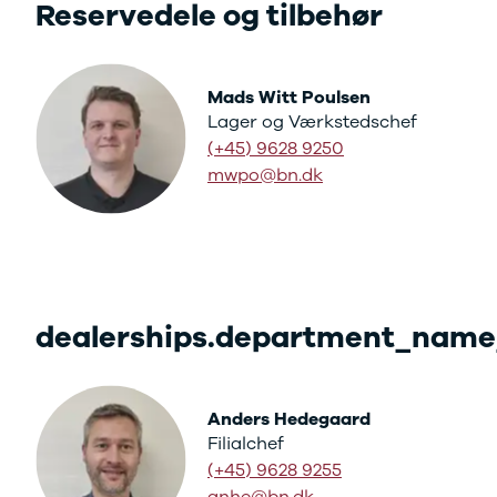
Se alle Ford
Reservedele og tilbehør
Elbil
Bronco
B-Max
Mads Witt Poulsen
C-Max
Lager og Værkstedschef
Capri
(+45) 9628 9250
Grand C-
mwpo@bn.dk
Max
EcoSport
Explorer
Ka
F-150
Fiesta
Focus
dealerships.department_name
Galaxy
Kuga
Mondeo
Anders Hedegaard
Mustang
Filialchef
Mustang
Mach-E
(+45) 9628 9255
Puma