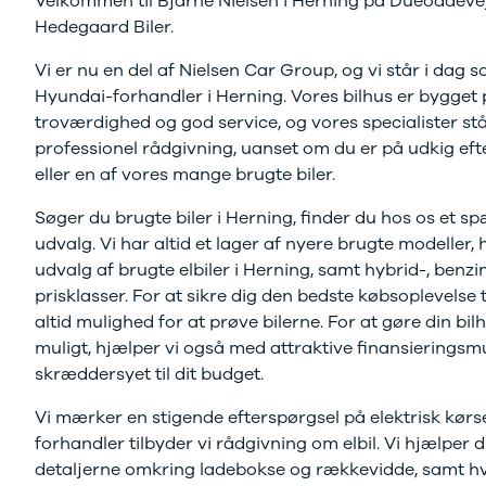
Velkommen til Bjarne Nielsen i Herning på Dueoddevej
J5 EV
1-serie
Si
vi er autoriseret v
Modeller
118i
ŠK
Hedegaard Biler.
Anmeldelser
120d
Tr
Vi er nu en del af Nielsen Car Group, og vi står i dag 
Book tid på værkste
Privatleasing
X1
Sp
Hyundai-forhandler i Herning. Vores bilhus er bygget
Kampagner
iX1
Sy
Ford
2-serie
Sæ
troværdighed og god service, og vores specialister står 
F-150
218i
Sk
professionel rådgivning, uanset om du er på udkig ef
Modeller
218d
Tje
eller en af vores mange brugte biler.
Anmeldelser
220i
sk
Alle nye biler
225xe
Gra
Søger du brugte biler i Herning, finder du hos os et 
Guide til
3-serie
sk
udvalg. Vi har altid et lager af nyere brugte modeller,
elbiler
320i
Sm
udvalg af brugte elbiler i Herning, samt hybrid-, benzin-
Guide til
320d
St
prisklasser. For at sikre dig den bedste købsoplevelse t
hybridbiler
328i
bil
altid mulighed for at prøve bilerne. For at gøre din bi
Ladeløsning
330d
St
muligt, hjælper vi også med attraktive finansieringsmu
til elbil
330e
rud
skræddersyet til dit budget.
Oversigt
X3
Gu
Clever
iX3
Al
Vi mærker en stigende efterspørgsel på elektrisk kørsel
ladeløsning
i3
Vi
forhandler tilbyder vi rådgivning om elbil. Vi hjælper d
Ladekabler
i3s
So
detaljerne omkring ladebokse og rækkevidde, samt h
til elbilen
4-serie
He