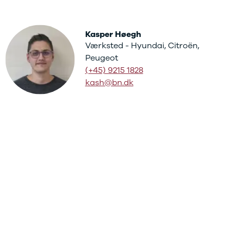
Kasper Høegh
Værksted - Hyundai, Citroën,
Peugeot
(+45) 9215 1828
kash@bn.dk