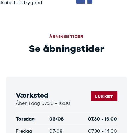
 skabe fuld tryghed
bshop
ok værksted
d tilbehør til
en
Bilernes Hus'
bshop
Vi har et
ÅBNINGSTIDER
rt udvalg af
tyr og tilbehør
Se åbningstider
din bil.
Værksted
LUKKET
Åben i dag 07:30 - 16:00
Torsdag
06/08
07.30
-
16.00
Fredag
07/08
07.30
-
14.00