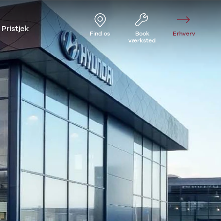
Pristjek
Find os
Book
Erhverv
værksted