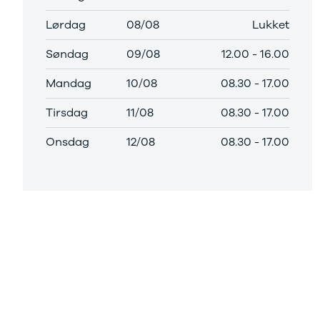
Citroën
C1
Lørdag
08/08
Lukket
C3
C3 Picasso
Søndag
09/08
12.00
-
16.00
ë-C4
Mandag
10/08
08.30
-
17.00
C4
C4 Cactus
Tirsdag
11/08
08.30
-
17.00
C4
SpaceTourer
Onsdag
12/08
08.30
-
17.00
C5 Aircross
Jumper 33
Jumper 35
Cupra
Se alle
Cupra
Elbil
Born
Dacia
Se alle Dacia
Elbil
Spring