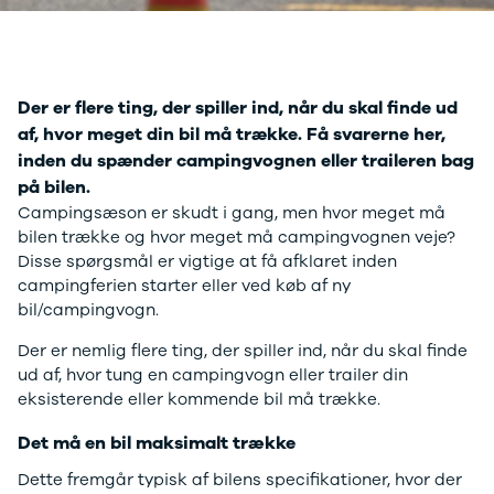
Anmeldelser
A4
Skiferie i elbil
Bo
Privatleasing
A5
20 års fødselsdag
Så
Kampagner
A6
Sommerferie med elbil
Le
Qashqai
A7
Besøg vores
Au
Der er flere ting, der spiller ind, når du skal finde ud
Modeller
A8
guideunivers
Bilguiden
Se
fo
Anmeldelser
Q2
vores videoguides og
Ski
af, hvor meget din bil må trække. Få svarerne her,
Privatleasing
Q3
gennemgange af nye
so
inden du spænder campingvognen eller traileren bag
Kampagner
Q4 e-tron
biler på vores youtube-
Yd
på bilen.
X-Trail
Q5
kanal Bilguiden.
Ai
Campingsæson er skudt i gang, men hvor meget må
Modeller
Q7
Bi
bilen trække og hvor meget må campingvognen veje?
Anmeldelser
S3
Br
Disse spørgsmål er vigtige at få afklaret inden
Privatleasing
SQ5
D
campingferien starter eller ved køb af ny
Kampagner
SQ7
Fo
bil/campingvogn.
OMODA
e-tron
Fæ
5 EV
TT
Gl
Der er nemlig flere ting, der spiller ind, når du skal finde
Modeller
S5
Gr
ud af, hvor tung en campingvogn eller trailer din
Anmeldelser
RS6
se
eksisterende eller kommende bil må trække.
Privatleasing
BMW
Ke
Det må en bil maksimalt trække
Kampagner
Se alle BMW
La
JAECOO
Elbil
Ru
Dette fremgår typisk af bilens specifikationer, hvor der