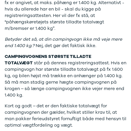
J5 EV
1-serie
Si
fx er angivet, at maks. påhæng er 1.400 kg. Alternativt -
Modeller
118i
ŠK
hvis du allerede har en bil - skal du kigge på
Anmeldelser
120d
Tr
registreringsattesten. Her vil der fx stå, at
Privatleasing
X1
Sp
"påhængskøretøjets største tilladte totalvægt
Kampagner
iX1
Sy
m/bremser er 1.400 kg”.
Ford
2-serie
Sæ
F-150
218i
Sk
Betyder det så, at din campingvogn ikke må veje mere
Modeller
218d
Tje
end 1.400 kg.?
Nej, det gør det faktisk ikke
.
Anmeldelser
220i
sk
CAMPINGVOGNENS STØRSTE TILLADTE
Alle nye biler
225xe
Gra
TOTALVÆGT
står på dennes registreringsattest. Hvis en
Guide til
3-serie
sk
campingvogn har største tilladte totalvægt på fx 1.600
elbiler
320i
Sm
kg, og bilen højst må trække en anhænger på 1.400 kg.
Guide til
320d
St
Så må man stadig gerne hægte campingvognen på
hybridbiler
328i
bil
krogen – så længe campingvognen ikke vejer mere end
Ladeløsning
330d
St
1.400 kg.
til elbil
330e
rud
Oversigt
X3
Gu
Kort og godt – det er den faktiske totalvægt for
Clever
iX3
Al
campingvognen der gælder, hvilket stiller krav til, at
ladeløsning
i3
Vi
man pakker ferieudstyret fornuftigt både med hensyn til
Ladekabler
i3s
So
optimal vægtfordeling og vægt.
til elbilen
4-serie
He