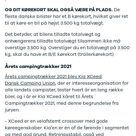
Citroën
C1
OG DIT KØREKORT SKAL OGSÅ VÆRE PÅ PLADS.
De
C3
fleste danske bilister har et B kørekort, hvilket giver ret
C3 Picasso
til at køre en bil på højst 3.500 kg totalvægt.
ë-C4
Det betyder, at bilens tilladte totalvægt og
C4
anhængerens tilladte totalvægt tilsammen ikke må
C4 Cactus
overstige 3.500 kg. Overstiger du en totalvægt på 3.500
C4
kg, skal du have et B/E kørekort (trailerkørekort).
SpaceTourer
C5 Aircross
Årets campingtrækker 2021
Jumper 33
Jumper 35
Årets campingtrækker 2021 blev Kia XCeed
.
Cupra
Dansk Camping Union
, der er interesseorganisation for
Se alle
alle landets campister, tester hvert år en lang række
Cupra
biler, og i år er Kia XCeed kåret til Årets
Elbil
Campingtrækker 2021, med denne begrundelse fra
Born
juryen:
Dacia
- XCeed er en velafstemt crossover med gode
Se alle Dacia
køreegenskaber. Kia’en er én af de førende i segmentet
Elbil
og med god grund. Retningsstabil, også ved
Spring