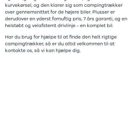
kurvekørsel, og den klarer sig som campingtrækker
Sandero og
over gennemsnittet for de højere biler. Plusser er
Sandero
derudover en yderst fornuftig pris, 7 års garanti, og en
Stepway
helstøbt og velafstemt drivlinje - en komplet bil.
Sandero
Stepway
Har du brug for hjælpe til at finde den helt rigtige
Duster
campingtrækker, så er du altid velkommen til at
Dokker
kontakte os, så vi kan hjælpe dig.
Lodgy og
Lodgy
Stepway
Lodgy
Stepway
Jogger
Logan og
Logan
Stepway
Logan
Stepway
DS
Se alle DS