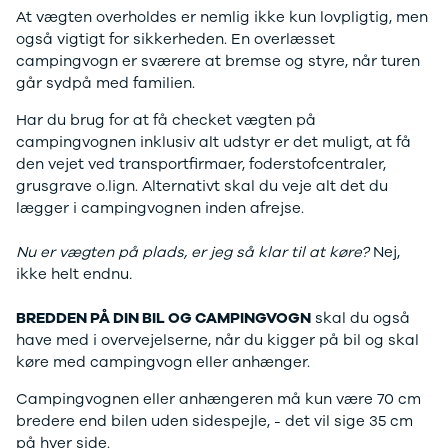
Ladeløsning
420d
We
At vægten overholdes er nemlig ikke kun lovpligtig, men
til plug-in
420i
Bo
også vigtigt for sikkerheden. En overlæsset
hybrid
430i
Fin
campingvogn er sværere at bremse og styre, når turen
Ladeguide til
Z4
bil
går sydpå med familien.
elbil
5-serie
we
Har du brug for at få checket vægten på
Webshop
520d
sto
campingvognen inklusiv alt udstyr er det muligt, at få
530d
uds
den vejet ved transportfirmaer, foderstofcentraler,
530e
til 
grusgrave o.lign. Alternativt skal du veje alt det du
X5
lægger i campingvognen inden afrejse.
iX
640i
Nu er vægten på plads, er jeg så klar til at køre?
Nej,
i4
ikke helt endnu
.
530i
BYD
BREDDEN PÅ DIN BIL OG CAMPINGVOGN
skal du også
Se alle BYD
have med i overvejelserne, når du kigger på bil og skal
Elbil
køre med campingvogn eller anhænger.
Atto 3
Han
Campingvognen eller anhængeren må kun være 70 cm
Citroën
bredere end bilen uden sidespejle, - det vil sige 35 cm
Se alle
på hver side.