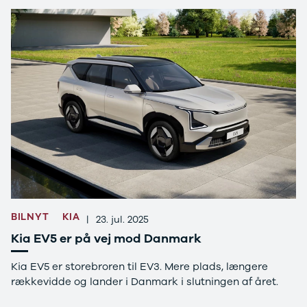
3
3 Crossback
5
7 Crossback
Fiat
Se alle Fiat
Elbil
500
500C
500L
500L Wagon
Panda
500e
500X
BILNYT
KIA
|
23. jul. 2025
Tipo
Doblo Cargo
Kia EV5 er på vej mod Danmark
Ducato 33
Ducato 35
Kia EV5 er storebroren til EV3. Mere plads, længere
Talento
rækkevidde og lander i Danmark i slutningen af året.
Ford