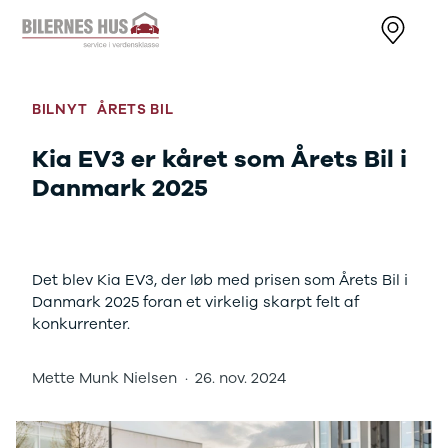
Nye biler
Brugte biler
Bilmagasin
Væ
Nissan
Bilmærker
Bilmærker
Bi
MICRA
Se alle
Alle artikler
Al
BILNYT
ÅRETS BIL
Modeller
bilmærker
Nissan
Au
Anmeldelser
Aiways
OMODA
BM
Kia EV3 er kåret som Årets Bil i
Privatleasing
Se alle
JAECOO
Cu
Danmark 2025
Kampagner
Aiways
Kia
JA
LEAF
U5
Volkswagen
Ki
Modeller
Alfa Romeo
Audi
Ni
Anmeldelser
Se alle Alfa
Skoda
OM
Det blev Kia EV3, der løb med prisen som Årets Bil i
Privatleasing
Romeo
BMW
SE
Danmark 2025 foran et virkelig skarpt felt af
ARIYA
Giulia
Kategorier
Sk
konkurrenter.
Modeller
Stelvio
Bilnyt
VW
Anmeldelser
Audi
Biltest
Vo
Privatleasing
Se alle Audi
Alt om elbiler
End
Mette Munk Nielsen
·
26. nov. 2024
Kampagner
Elbil
Alt om varebiler
Væ
Juke
A1
Guides
Se
Modeller
A3
Årets Bil
ab