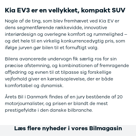
Sandero og
Kia EV3 er en vellykket, kompakt SUV
Sandero
Stepway
Nogle af de ting, som blev fremhævet ved Kia EV er
Sandero
dens segmentførende rækkevidde, innovative
Stepway
interiørdesign og overlegne komfort og rummelighed –
Duster
og det hele til en virkelig konkurrencedygtig pris, som
Dokker
ifølge juryen gør bilen til et fornuftigt valg.
Lodgy og
Bilens avancerede undervogn fik særlig ros for sin
Lodgy
præcise afstemning, og kombinationen af fremragende
Stepway
affjedring og evnen til at tilpasse sig forskellige
Lodgy
vejforhold giver en kørselsoplevelse, der er både
Stepway
komfortabel og dynamisk.
Jogger
Logan og
Årets Bil i Danmark findes af en jury bestående af 20
Logan
motorjournalister, og prisen er blandt de mest
Stepway
prestigefyldte i den danske bilbranche.
Logan
Stepway
DS
Læs flere nyheder i vores Bilmagasin
Se alle DS