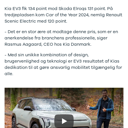
J5 EV
1-serie
Si
Modeller
118i
ŠK
Kia EV3 fik 134 point mod Skoda Elroqs 131 point. På
Anmeldelser
120d
Tr
tredjepladsen kom Car of the Year 2024, nemlig Renault
Privatleasing
X1
Sp
Scenic Electric med 120 point.
Kampagner
iX1
Sy
- Det er en stor ære at modtage denne pris, som er en
Ford
2-serie
Sæ
anerkendelse fra branchens professionelle, siger
F-150
218i
Sk
Rasmus Aagaard, CEO hos Kia Danmark.
Modeller
218d
Tje
Anmeldelser
220i
sk
- Med sin unikke kombination af design,
Alle nye biler
225xe
Gra
brugervenlighed og teknologi er EV3 resultatet af Kias
Guide til
3-serie
sk
dedikation til at gøre ansvarlig mobilitet tilgængelig for
elbiler
320i
Sm
alle.
Guide til
320d
St
hybridbiler
328i
bil
Ladeløsning
330d
St
til elbil
330e
rud
Oversigt
X3
Gu
Clever
iX3
Al
ladeløsning
i3
Vi
Ladekabler
i3s
So
Play
til elbilen
4-serie
He