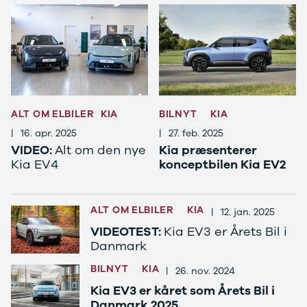
Se alle Ford
Elbil
Bronco
B-Max
C-Max
Capri
Grand C-
Max
ALT OM ELBILER
KIA
BILNYT
KIA
EcoSport
|
16. apr. 2025
|
27. feb. 2025
Explorer
VIDEO:
Alt om den nye
Kia præsenterer
Ka
Kia EV4
konceptbilen Kia EV2
F-150
Fiesta
Focus
ALT OM ELBILER
KIA
|
12. jan. 2025
Galaxy
Kuga
VIDEOTEST:
Kia EV3 er Årets Bil i
Danmark
Mondeo
Mustang
BILNYT
KIA
|
26. nov. 2024
Mustang
Kia EV3 er kåret som Årets Bil i
Mach-E
Danmark 2025
Puma