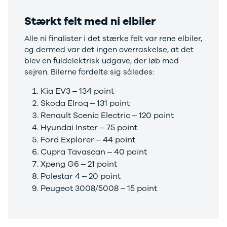
Citroën
C1
Stærkt felt med ni elbiler
C3
C3 Picasso
Alle ni finalister i det stærke felt var rene elbiler,
ë-C4
og dermed var det ingen overraskelse, at det
C4
blev en fuldelektrisk udgave, der løb med
C4 Cactus
sejren. Bilerne fordelte sig således:
C4
Kia EV3 – 134 point
SpaceTourer
Skoda Elroq – 131 point
C5 Aircross
Jumper 33
Renault Scenic Electric
– 120 point
Jumper 35
Hyundai Inster – 75 point
Cupra
Ford Explorer – 44 point
Se alle
Cupra Tavascan – 40 point
Cupra
Xpeng G6 – 21 point
Elbil
Polestar 4 – 20 point
Born
Peugeot 3008/5008 – 15 point
Dacia
Se alle Dacia
Elbil
Spring