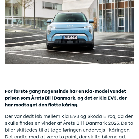
Anmeldelser
A4
Skiferie i elbil
Bo
Privatleasing
A5
20 års fødselsdag
Så
Kampagner
A6
Sommerferie med elbil
Le
Qashqai
A7
Besøg vores
Au
Modeller
A8
guideunivers
Bilguiden
Se
fo
Anmeldelser
Q2
vores videoguides og
Ski
Privatleasing
Q3
gennemgange af nye
so
Kampagner
Q4 e-tron
biler på vores youtube-
Yd
X-Trail
Q5
kanal Bilguiden.
Ai
Modeller
Q7
Bi
Anmeldelser
S3
Br
Privatleasing
SQ5
D
Kampagner
SQ7
Fo
For første gang nogensinde har en Kia-model vundet
OMODA
e-tron
Fæ
prisen som Årets Bil i Danmark, og det er Kia EV3, der
5 EV
TT
Gl
har modtaget den flotte kåring.
Modeller
S5
Gr
Anmeldelser
RS6
se
Der var dødt løb mellem Kia EV3 og Skoda Elroq, da der
Privatleasing
BMW
Ke
skulle findes en vinder af Årets Bil i Danmark 2025. De to
Kampagner
Se alle BMW
La
biler skiftedes til at tage føringen undervejs i kåringen.
JAECOO
Elbil
Ru
Det endte med at være to point, der skilte bilerne ad.