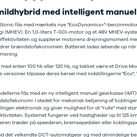
bshop
ildhybrid med intelligent manue
ok værksted
d tilbehør til
Stonic fås med mærkets nye "EcoDynamics+"-benzinmoto
en
Bilernes Hus'
bshop
Vi har et
gi (MHEV). En 1,0-liters T-GDi-motor og et 48V MHEV-sys
rt udvalg af
 effektiviteten og supplerer motorens drejningsmoment med
tyr og tilbehør
rer brændstoføkonomien. Batteriet lades løbende op når
din bil.
emsning.
med enten 100 hk eller 120 hk, og takket være et Drive M
 versioner tilpasse deres kørsel med indstillingerne "Eco",
llerne fås med en ny intelligent manuel gearkasse (iMT) 
stoføkonomi. I stedet for mekanisk betjening af koblinge
lingen elektronisk og giver mulighed for at "rulle" med sta
tiviteten. Systemet fungerer ved hastigheder op til 125 k
reren træder på speederen, bremsepedalen eller koblingsp
ed det velkendte DCT-automatgear og med almindelige be