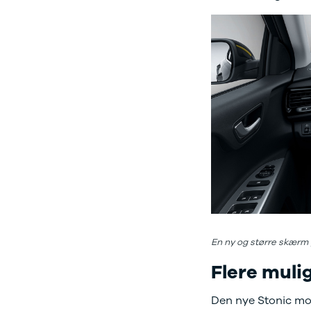
Citroën
C1
C3
C3 Picasso
ë-C4
C4
C4 Cactus
C4
SpaceTourer
C5 Aircross
Jumper 33
Jumper 35
Cupra
Se alle
Cupra
Elbil
En ny og større skærm p
Born
Dacia
Flere mulig
Se alle Dacia
Elbil
Den nye Stonic mod
Spring