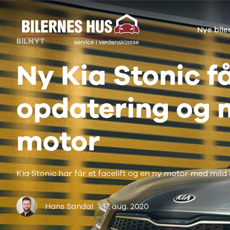
Nye bile
Nye biler
Brugte biler
Bilmagasin
Væ
BILNYT
Nissan
Bilmærker
Bilmærker
Bi
MICRA
Se alle
Alle artikler
Al
Ny Kia Stonic f
Modeller
bilmærker
Nissan
Au
Anmeldelser
Aiways
OMODA
BM
Privatleasing
Se alle
JAECOO
Cu
opdatering og 
Kampagner
Aiways
Kia
JA
LEAF
U5
Volkswagen
Ki
Modeller
Alfa Romeo
Audi
Ni
motor
Anmeldelser
Se alle Alfa
Skoda
OM
Privatleasing
Romeo
BMW
SE
ARIYA
Giulia
Kategorier
Sk
Modeller
Stelvio
Bilnyt
VW
Kia Stonic har får et facelift og en ny motor med mild 
Anmeldelser
Audi
Biltest
Vo
Privatleasing
Se alle Audi
Alt om elbiler
End
Kampagner
Elbil
Alt om varebiler
Væ
Hans Sandal
·
17. aug. 2020
Juke
A1
Guides
Se
Modeller
A3
Årets Bil
ab