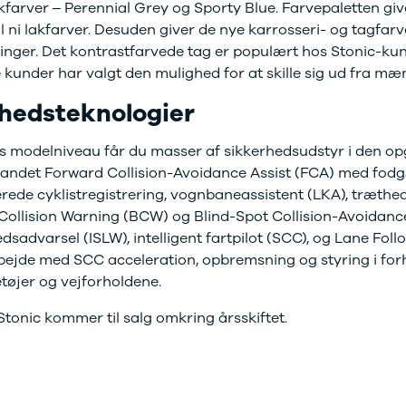
kfarver – Perennial Grey og Sporty Blue. Farvepaletten giv
l ni lakfarver. Desuden giver de nye karrosseri- og tagfar
ringer. Det kontrastfarvede tag er populært hos Stonic-ku
 kunder har valgt den mulighed for at skille sig ud fra m
rhedsteknologier
s modelniveau får du masser af sikkerhedsudstyr i den op
 andet Forward Collision-Avoidance Assist (FCA) med fodg
erede cyklistregistrering, vognbaneassistent (LKA), træthe
Collision Warning (BCW) og Blind-Spot Collision-Avoidance
edsadvarsel (ISLW), intelligent fartpilot (SCC), og Lane Foll
bejde med SCC acceleration, opbremsning og styring i forho
tøjer og vejforholdene.
tonic kommer til salg omkring årsskiftet.