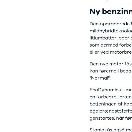
Ladeløsning
420d
We
Ny benzinm
til plug-in
420i
Bo
hybrid
430i
Fin
Den opgraderede 
Ladeguide til
Z4
bil
elbil
5-serie
we
mildhybridteknolo
Webshop
520d
sto
litiumbatteri øger
530d
uds
som dermed forbed
530e
til 
eller ved motorbr
X5
iX
Den nye motor fås 
640i
kan førerne i begge
i4
"Normal".
530i
BYD
EcoDynamics+-mode
Se alle BYD
en forbedret brænd
Elbil
betjeningen af kob
Atto 3
øge brændstofeffek
Han
genstartes, når fø
Citroën
Se alle
Stonic fås også m