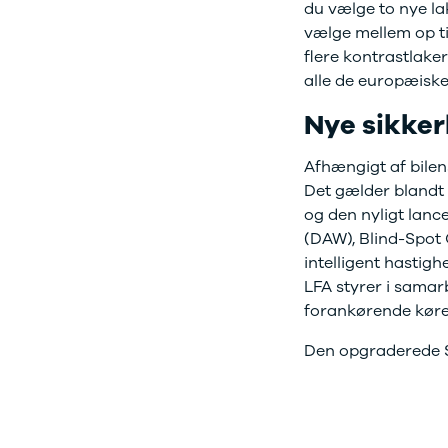
du vælge to nye la
Sandero og
vælge mellem op ti
Sandero
flere kontrastlake
Stepway
alle de europæiske
Sandero
Stepway
Nye sikke
Duster
Dokker
Afhængigt af bilen
Lodgy og
Det gælder blandt
Lodgy
og den nyligt lanc
Stepway
(DAW), Blind-Spot 
Lodgy
intelligent hastigh
Stepway
Jogger
LFA styrer i samar
Logan og
forankørende køre
Logan
Den opgraderede S
Stepway
Logan
Stepway
DS
Se alle DS