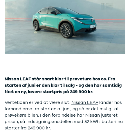
Anmeldelser
A4
Skiferie i elbil
Bo
Privatleasing
A5
20 års fødselsdag
Så
Kampagner
A6
Sommerferie med elbil
Le
Qashqai
A7
Besøg vores
Au
Modeller
A8
guideunivers
Bilguiden
Se
fo
Anmeldelser
Q2
vores videoguides og
Ski
Privatleasing
Q3
gennemgange af nye
so
Kampagner
Q4 e-tron
biler på vores youtube-
Yd
X-Trail
Q5
kanal Bilguiden.
Ai
Modeller
Q7
Bi
Anmeldelser
S3
Br
Privatleasing
SQ5
D
Nissan LEAF står snart klar til prøveture hos os
. Fra
Kampagner
SQ7
Fo
starten af juni er den klar til salg - og den har samtidig
OMODA
e-tron
Fæ
fået en ny, lavere startpris på 249.900 kr.
5 EV
TT
Gl
Modeller
S5
Gr
Ventetiden er ved at være slut:
Nissan LEAF
lander hos
Anmeldelser
RS6
se
forhandlerne fra starten af juni, og så er det muligt at
Privatleasing
BMW
Ke
prøvekøre bilen. I den forbindelse har Nissan justeret
Kampagner
Se alle BMW
La
prisen, så indstigningsmodellen med 52 kWh-batteri nu
JAECOO
Elbil
Ru
starter fra 249.900 kr.