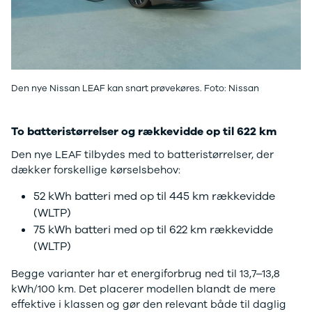
Ladeløsning
420d
We
til plug-in
420i
Bo
hybrid
430i
Fin
Ladeguide til
Z4
bil
elbil
5-serie
we
Webshop
520d
sto
Den nye Nissan LEAF kan snart prøvekøres. Foto: Nissan
530d
uds
530e
til 
To batteristørrelser og rækkevidde op til 622 km
X5
iX
Den nye LEAF tilbydes med to batteristørrelser, der
640i
dækker forskellige kørselsbehov:
i4
530i
52 kWh batteri med op til 445 km rækkevidde
BYD
(WLTP)
Se alle BYD
75 kWh batteri med op til 622 km rækkevidde
Elbil
(WLTP)
Atto 3
Han
Begge varianter har et energiforbrug ned til 13,7–13,8
Citroën
kWh/100 km. Det placerer modellen blandt de mere
Se alle
effektive i klassen og gør den relevant både til daglig