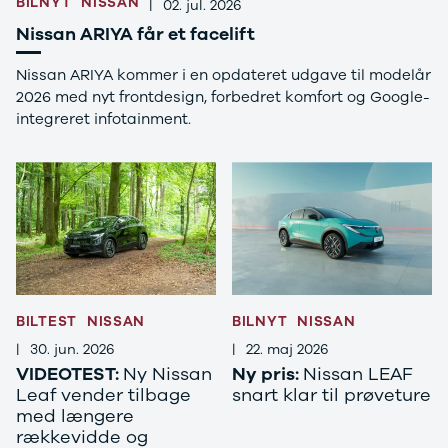
BILNYT
NISSAN
Se alle Ford
|
02. jul. 2026
Elbil
Nissan ARIYA får et facelift
Bronco
B-Max
Nissan ARIYA kommer i en opdateret udgave til modelår
C-Max
2026 med nyt frontdesign, forbedret komfort og Google-
Capri
integreret infotainment.
Grand C-
Max
EcoSport
Explorer
Ka
F-150
Fiesta
Focus
Galaxy
BILTEST
NISSAN
BILNYT
NISSAN
Kuga
|
30. jun. 2026
|
22. maj 2026
Mondeo
VIDEOTEST:
Ny Nissan
Ny pris:
Nissan LEAF
Mustang
Leaf vender tilbage
snart klar til prøveture
Mustang
med længere
Mach-E
rækkevidde og
Puma