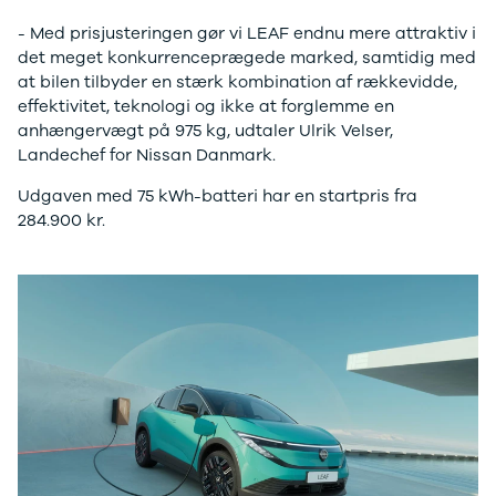
J5 EV
1-serie
Si
Modeller
118i
ŠK
- Med prisjusteringen gør vi LEAF endnu mere attraktiv i
Anmeldelser
120d
Tr
det meget konkurrenceprægede marked, samtidig med
Privatleasing
X1
Sp
at bilen tilbyder en stærk kombination af rækkevidde,
Kampagner
iX1
Sy
effektivitet, teknologi og ikke at forglemme en
Ford
2-serie
Sæ
anhængervægt på 975 kg, udtaler Ulrik Velser,
F-150
218i
Sk
Landechef for Nissan Danmark.
Modeller
218d
Tje
Udgaven med 75 kWh-batteri har en startpris fra
Anmeldelser
220i
sk
284.900 kr.
Alle nye biler
225xe
Gra
Guide til
3-serie
sk
elbiler
320i
Sm
Guide til
320d
St
hybridbiler
328i
bil
Ladeløsning
330d
St
til elbil
330e
rud
Oversigt
X3
Gu
Clever
iX3
Al
ladeløsning
i3
Vi
Ladekabler
i3s
So
til elbilen
4-serie
He