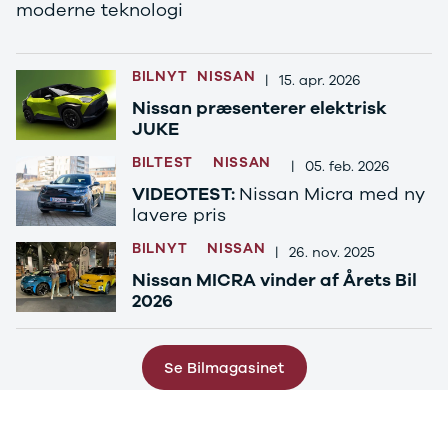
moderne teknologi
Ranger
Ranger
Raptor
BILNYT
NISSAN
|
15. apr. 2026
S-Max
Nissan præsenterer elektrisk
Transit
JUKE
Courier
Transit
BILTEST
NISSAN
|
05. feb. 2026
Connect
VIDEOTEST:
Nissan Micra med ny
Transit
lavere pris
Custom
Transit 350
BILNYT
NISSAN
|
26. nov. 2025
L2 Van
Nissan MICRA vinder af Årets Bil
Transit 350
2026
L3 Van
Transit 350
L3 Chassis
Se Bilmagasinet
Transit 350
L4 Chassis
E-Transit
350 L2 Van