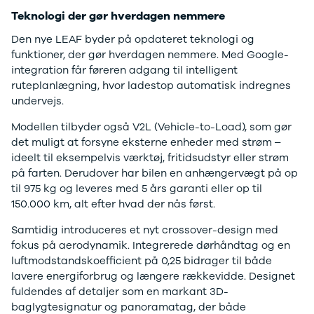
Sandero og
Teknologi der gør hverdagen nemmere
Sandero
Den nye LEAF byder på opdateret teknologi og
Stepway
funktioner, der gør hverdagen nemmere. Med Google-
Sandero
integration får føreren adgang til intelligent
Stepway
ruteplanlægning, hvor ladestop automatisk indregnes
Duster
undervejs.
Dokker
Lodgy og
Modellen tilbyder også V2L (Vehicle-to-Load), som gør
Lodgy
det muligt at forsyne eksterne enheder med strøm –
Stepway
ideelt til eksempelvis værktøj, fritidsudstyr eller strøm
Lodgy
på farten. Derudover har bilen en anhængervægt på op
Stepway
til 975 kg og leveres med 5 års garanti eller op til
Jogger
150.000 km, alt efter hvad der nås først.
Logan og
Samtidig introduceres et nyt crossover-design med
Logan
fokus på aerodynamik. Integrerede dørhåndtag og en
Stepway
luftmodstandskoefficient på 0,25 bidrager til både
Logan
lavere energiforbrug og længere rækkevidde. Designet
Stepway
fuldendes af detaljer som en markant 3D-
DS
baglygtesignatur og panoramatag, der både
Se alle DS