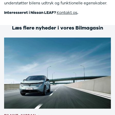
understøtter bilens udtryk og funktionelle egenskaber.
3
3 Crossback
Interesseret i Nissan LEAF?
Kontakt os
.
5
7 Crossback
Fiat
Læs flere nyheder i vores Bilmagasin
Se alle Fiat
Elbil
500
500C
500L
500L Wagon
Panda
500e
500X
Tipo
Doblo Cargo
Ducato 33
Ducato 35
Talento
Ford