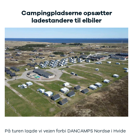
Stonic
Venga
Campingpladserne opsætter
XCeed
ladestandere til elbiler
EV6
ProCeed
EV9
EV3
EV4
Land Rover
Se alle Land
Rover
Range Rover
Sport
Lexus
Se alle Lexus
CT200h
Mazda
Se alle
Mazda
Elbil
På turen lagde vi vejen forbi DANCAMPS Nordsø i Hvide