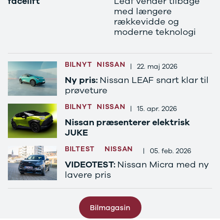
facelift
Leaf vender tilbage
ARIYA
med længere
rækkevidde og
Qashqai
moderne teknologi
MICRA
Note
Juke
X-Trail
BILNYT
NISSAN
|
22. maj 2026
Pulsar
Ny pris:
Nissan LEAF snart klar til
Navara
prøveture
NV300
BILNYT
NISSAN
e-NV300
|
15. apr. 2026
LEAF
Nissan præsenterer elektrisk
Townstar
JUKE
Opel
BILTEST
NISSAN
Se alle Opel
|
05. feb. 2026
Elbil
VIDEOTEST:
Nissan Micra med ny
Adam
lavere pris
Karl
Corsa
Corsa-e
Bilmagasin
Astra