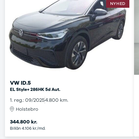
B200 d
NYHED
C-klasse
C200
C220 d
C250
C300 e
C350 e
C43
C63
CLA200
CLA220 d
CLA45
VW ID.5
E-klasse
E220
EL Style+ 286HK 5d Aut.
E220 d
1. reg.: 09/2025
4.800 km.
E300 de
Holstebro
E350 d
E400
344.800 kr.
E55
Billån 4.106 kr./md.
GLA200
GLA250 e