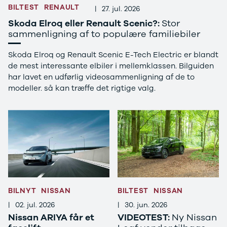
C220
BILTEST
RENAULT
|
27. jul. 2026
MG
Skoda Elroq eller Renault Scenic?:
Stor
Se alle MG
sammenligning af to populære familiebiler
CT200h
Elbil
Skoda Elroq og Renault Scenic E-Tech Electric er blandt
ZS
de mest interessante elbiler i mellemklassen. Bilguiden
Mini
har lavet en udførlig videosammenligning af de to
Se alle Mini
modeller. så kan træffe det rigtige valg.
Elbil
Cooper
Cooper SE
Cooper S
Mitsubishi
Se alle
Mitsubishi
Outlander
Space Star
BILNYT
NISSAN
BILTEST
NISSAN
Nissan
Se alle
|
02. jul. 2026
|
30. jun. 2026
Nissan
Nissan ARIYA får et
VIDEOTEST:
Ny Nissan
Elbil