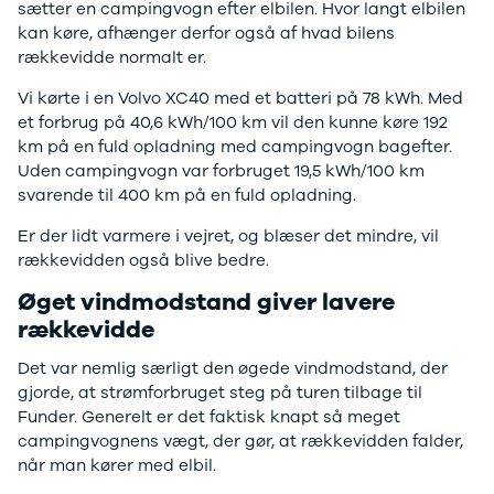
sætter en campingvogn efter elbilen. Hvor langt elbilen
E-Transit
kan køre, afhænger derfor også af hvad bilens
350 L3 Van
rækkevidde normalt er.
Honda
Se alle
Vi kørte i en Volvo XC40 med et batteri på 78 kWh. Med
Honda
et forbrug på 40,6 kWh/100 km vil den kunne køre 192
Civic
km på en fuld opladning med campingvogn bagefter.
Jazz
Uden campingvogn var forbruget 19,5 kWh/100 km
Accord
svarende til 400 km på en fuld opladning.
CR-V
Hyundai
Er der lidt varmere i vejret, og blæser det mindre, vil
Se alle
rækkevidden også blive bedre.
Hyundai
Øget vindmodstand giver lavere
Elbil
rækkevidde
Ioniq
Ioniq 5
Det var nemlig særligt den øgede vindmodstand, der
Ioniq 6
gjorde, at strømforbruget steg på turen tilbage til
Kona
Funder. Generelt er det faktisk knapt så meget
i10
campingvognens vægt, der gør, at rækkevidden falder,
i20
når man kører med elbil.
i30