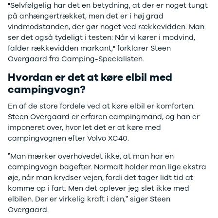
Tucson
"Selvfølgelig har det en betydning, at der er noget tungt
Santa Fe
på anhængertrækket, men det er i høj grad
Jaguar
vindmodstanden, der gør noget ved rækkevidden. Man
Se alle
ser det også tydeligt i testen: Når vi kører i modvind,
Jaguar
falder rækkevidden markant," forklarer Steen
E-Pace
Overgaard fra Camping-Specialisten.
XE
Hvordan er det at køre elbil med
Iveco
campingvogn?
Se alle Iveco
Daily
En af de store fordele ved at køre elbil er komforten.
Kia
Steen Overgaard er erfaren campingmand, og han er
Se alle Kia
imponeret over, hvor let det er at køre med
Elbil
campingvognen efter Volvo XC40.
Picanto
Ceed
”Man mærker overhovedet ikke, at man har en
Niro
campingvogn bagefter. Normalt holder man lige ekstra
Rio
øje, når man krydser vejen, fordi det tager lidt tid at
e-Niro
komme op i fart. Men det oplever jeg slet ikke med
Optima
elbilen. Der er virkelig kraft i den,” siger Steen
Sorento
Overgaard.
Sportage