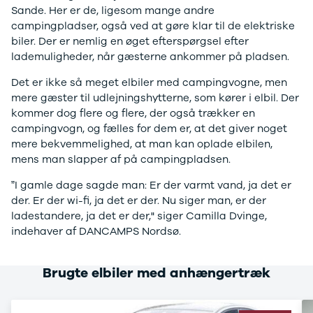
CX-5
Sande. Her er de, ligesom mange andre
CX-30
campingpladser, også ved at gøre klar til de elektriske
CX-3
biler. Der er nemlig en øget efterspørgsel efter
2
lademuligheder, når gæsterne ankommer på pladsen.
3
Det er ikke så meget elbiler med campingvogne, men
6
mere gæster til udlejningshytterne, som kører i elbil. Der
MX-30
kommer dog flere og flere, der også trækker en
MX-5
campingvogn, og fælles for dem er, at det giver noget
CX-60
mere bekvemmelighed, at man kan oplade elbilen,
Mercedes
mens man slapper af på campingpladsen.
Se alle
Mercedes
”I gamle dage sagde man: Er der varmt vand, ja det er
Elbil
der. Er der wi-fi, ja det er der. Nu siger man, er der
A-klasse
ladestandere, ja det er der," siger Camilla Dvinge,
A180 d
indehaver af DANCAMPS Nordsø.
A200
A200 d
B180 d
Brugte elbiler med anhængertræk
B180
B200