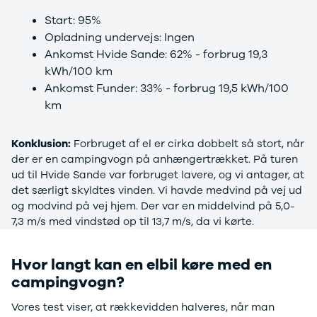
Ranger
Start: 95%
Ranger
Opladning undervejs: Ingen
Raptor
Ankomst Hvide Sande: 62% - forbrug 19,3
S-Max
kWh/100 km
Transit
Ankomst Funder: 33% - forbrug 19,5 kWh/100
Courier
km
Transit
Connect
Transit
Konklusion:
Forbruget af el er cirka dobbelt så stort, når
Custom
der er en campingvogn på anhængertrækket. På turen
Transit 350
ud til Hvide Sande var forbruget lavere, og vi antager, at
L2 Van
det særligt skyldtes vinden. Vi havde medvind på vej ud
Transit 350
og modvind på vej hjem. Der var en middelvind på 5,0-
L3 Van
7,3 m/s med vindstød op til 13,7 m/s, da vi kørte.
Transit 350
L3 Chassis
Hvor langt kan en elbil køre med en
Transit 350
L4 Chassis
campingvogn?
E-Transit
Vores test viser, at rækkevidden halveres, når man
350 L2 Van