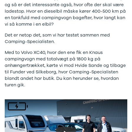
J5 EV
1-serie
Si
og så er det interessante også, hvor ofte der skal være
Modeller
118i
ŠK
ladestop. Hvor en dieselbil måske kører 400-500 km på
Anmeldelser
120d
Tr
en tankfuld med campingvogn bagefter, hvor langt kan
Privatleasing
X1
Sp
vi så komme i en elbil?
Kampagner
iX1
Sy
Ford
2-serie
Sæ
Det er netop det, som vi har testet sammen med
F-150
218i
Sk
Camping-Specialisten.
Modeller
218d
Tje
Anmeldelser
220i
sk
Med to Volvo XC40, hvor den ene fik en Knaus
Alle nye biler
225xe
Gra
campingvogn med totalvægt på 1800 kg på
Guide til
3-serie
sk
anhængertrækket, kørte vi mod Hvide Sande og tilbage
elbiler
320i
Sm
til Funder ved Silkeborg, hvor Camping-Specialisten
Guide til
320d
St
blandt andet har butik. Du kan herunder se, hvordan
hybridbiler
328i
bil
turen gik.
Ladeløsning
330d
St
til elbil
330e
rud
Oversigt
X3
Gu
Clever
iX3
Al
ladeløsning
i3
Vi
Ladekabler
i3s
So
til elbilen
4-serie
He