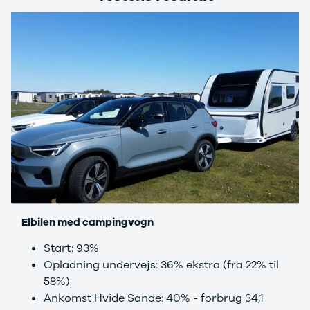
3
3 Crossback
5
7 Crossback
Fiat
Se alle Fiat
Elbil
500
500C
500L
500L Wagon
Panda
500e
500X
Elbilen med campingvogn
Tipo
Doblo Cargo
Start: 93%
Ducato 33
Opladning undervejs: 36% ekstra (fra 22% til
Ducato 35
58%)
Talento
Ankomst Hvide Sande: 40% - forbrug 34,1
Ford