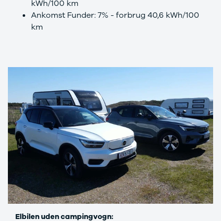
Se alle Ford
kWh/100 km
Elbil
Ankomst Funder: 7% - forbrug 40,6 kWh/100
Bronco
km
B-Max
C-Max
Capri
Grand C-
Max
EcoSport
Explorer
Ka
F-150
Fiesta
Focus
Galaxy
Kuga
Mondeo
Mustang
Mustang
Mach-E
Elbilen uden campingvogn:
Puma