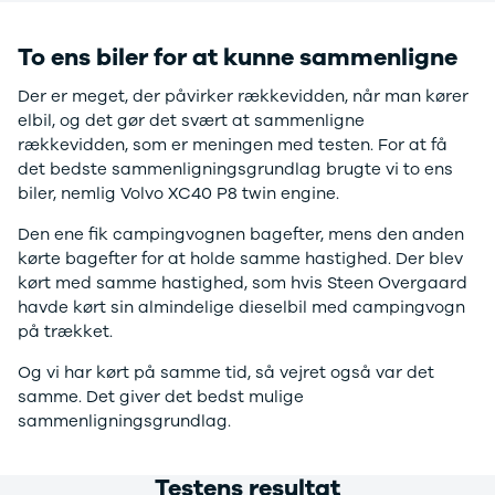
Sandero og
Sandero
To ens biler for at kunne sammenligne
Stepway
Der er meget, der påvirker rækkevidden, når man kører
Sandero
elbil, og det gør det svært at sammenligne
Stepway
rækkevidden, som er meningen med testen. For at få
Duster
det bedste sammenligningsgrundlag brugte vi to ens
Dokker
biler, nemlig Volvo XC40 P8 twin engine.
Lodgy og
Lodgy
Den ene fik campingvognen bagefter, mens den anden
Stepway
kørte bagefter for at holde samme hastighed. Der blev
Lodgy
kørt med samme hastighed, som hvis Steen Overgaard
Stepway
havde kørt sin almindelige dieselbil med campingvogn
Jogger
på trækket.
Logan og
Logan
Og vi har kørt på samme tid, så vejret også var det
Stepway
samme. Det giver det bedst mulige
Logan
sammenligningsgrundlag.
Stepway
DS
Testens resultat
Se alle DS