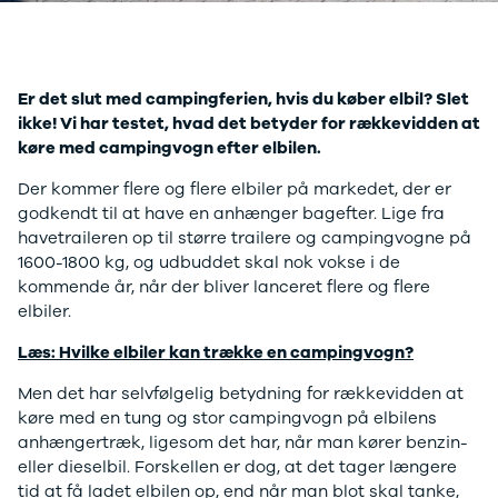
Anmeldelser
A4
Skiferie i elbil
Bo
Privatleasing
A5
20 års fødselsdag
Så
Kampagner
A6
Sommerferie med elbil
Le
Qashqai
A7
Besøg vores
Au
Er det slut med campingferien, hvis du køber elbil? Slet
Modeller
A8
guideunivers
Bilguiden
Se
fo
ikke! Vi har testet, hvad det betyder for rækkevidden at
Anmeldelser
Q2
vores videoguides og
Ski
køre med campingvogn efter elbilen.
Privatleasing
Q3
gennemgange af nye
so
Kampagner
Q4 e-tron
biler på vores youtube-
Yd
Der kommer flere og flere elbiler på markedet, der er
X-Trail
Q5
kanal Bilguiden.
Ai
godkendt til at have en anhænger bagefter. Lige fra
Modeller
Q7
Bi
havetraileren op til større trailere og campingvogne på
Anmeldelser
S3
Br
1600-1800 kg, og udbuddet skal nok vokse i de
Privatleasing
SQ5
D
kommende år, når der bliver lanceret flere og flere
Kampagner
SQ7
Fo
elbiler.
OMODA
e-tron
Fæ
Læs: Hvilke elbiler kan trække en campingvogn?
5 EV
TT
Gl
Modeller
S5
Gr
Men det har selvfølgelig betydning for rækkevidden at
Anmeldelser
RS6
se
køre med en tung og stor campingvogn på elbilens
Privatleasing
BMW
Ke
anhængertræk, ligesom det har, når man kører benzin-
Kampagner
Se alle BMW
La
eller dieselbil. Forskellen er dog, at det tager længere
JAECOO
Elbil
Ru
tid at få ladet elbilen op, end når man blot skal tanke,