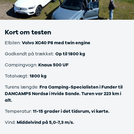
Citroën
C1
C3
C3 Picasso
ë-C4
Kort om testen
C4
C4 Cactus
Elbilen:
Volvo XC40 P8 med twin engine
C4
Godkendt på trækket:
Op til 1800 kg
SpaceTourer
C5 Aircross
Campingvogn:
Knaus 500 UF
Jumper 33
Jumper 35
Totalvægt:
1800 kg
Cupra
Turens længde:
Fra Camping-Specialisten i Funder til
Se alle
DANCAMPS Nordsø i Hvide Sande. Turen var 223 km i
Cupra
alt.
Elbil
Born
Temperatur:
11-15 grader i det tidsrum, vi kørte.
Dacia
Se alle Dacia
Vind:
Middelvind på 5,0-7,3 m/s.
Elbil
Spring