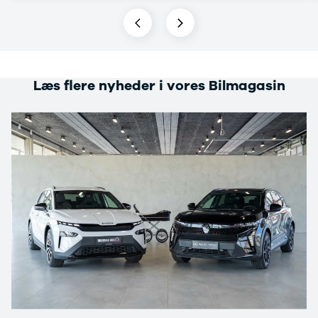
GLC250 d
GLC300
GLC300 de
GLC300 e
GLC350 d
Læs flere nyheder i vores Bilmagasin
GLC350 e
EQA-klasse
EQC400
Sprinter 314
Sprinter 317
Sprinter 319
Vito 111
Vito 114
Vito 116
C300 de
B250 e
EQE300
GLE400 d
C200 d
EQB350