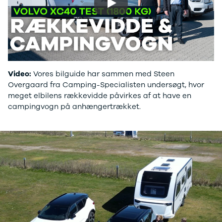
Ladeløsning
420d
We
Play
til plug-in
420i
Bo
hybrid
430i
Fin
Ladeguide til
Z4
bil
elbil
5-serie
we
Webshop
520d
sto
530d
uds
Video:
Vores bilguide har sammen med Steen
530e
til 
Overgaard fra Camping-Specialisten undersøgt, hvor
X5
meget elbilens rækkevidde påvirkes af at have en
iX
campingvogn på anhængertrækket.
640i
i4
530i
BYD
Se alle BYD
Elbil
Atto 3
Han
Citroën
Se alle