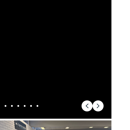
ok værksted
dan arbejder vi
j en kundebil
toriserede
rdele
ft til
mmerdæk
elser
rcondition rens
lplejepakker
emsetjek
æk
rårsklargøring
lgkonservering
asbehandling
atis
rvicerådgivning
ramisk coating
kforsegling
stbeskyttelse