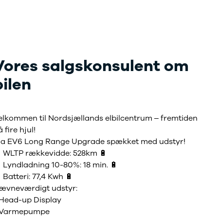
Vores salgskonsulent om
bilen
elkommen til Nordsjællands elbilcentrum – fremtiden
 fire hjul!
ia EV6 Long Range Upgrade spækket med udstyr!
 WLTP rækkevidde: 528km 🔋
 Lyndladning 10-80%: 18 min. 🔋
 Batteri: 77,4 Kwh 🔋
ævneværdigt udstyr:
 Head-up Display
 Varmepumpe