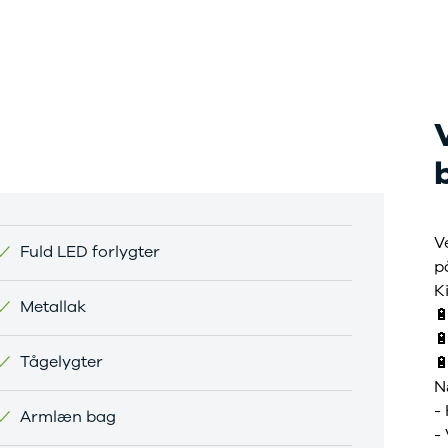
V
Fuld LED forlygter
på
K
Metallak


Tågelygter

N
-
Armlæn bag
-