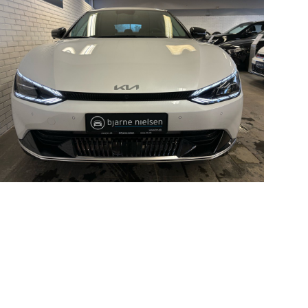
kkerhedstjek
ODA
yghedsservice 5+
oring
nsgennemgang
deimprægnering
ader på bilen
kliste, når
aden er sket
tis lånebil ved
ade
å buler og ridser
ørre skader på
en
enslag og
eskift
ide til dæk
t om dæk
nterdæk
mmerdæk
lårsdæk