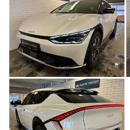
J5 EV
1-serie
Si
Modeller
118i
ŠK
Anmeldelser
120d
Tr
Privatleasing
X1
Sp
Kampagner
iX1
Sy
Ford
2-serie
Sæ
F-150
218i
Sk
Modeller
218d
Tje
Anmeldelser
220i
sk
Alle nye biler
225xe
Gra
Guide til
3-serie
sk
elbiler
320i
Sm
Guide til
320d
St
hybridbiler
328i
bil
Ladeløsning
330d
St
til elbil
330e
rud
Oversigt
X3
Gu
Clever
iX3
Al
ladeløsning
i3
Vi
Ladekabler
i3s
So
til elbilen
4-serie
He