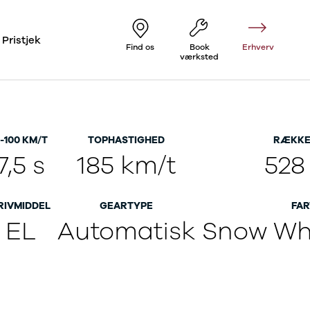
Pristjek
Find os
Book
Erhverv
værksted
-100 KM/T
TOPHASTIGHED
RÆKKE
7,5 s
185 km/t
528
RIVMIDDEL
GEARTYPE
FAR
EL
Automatisk
Snow Whi