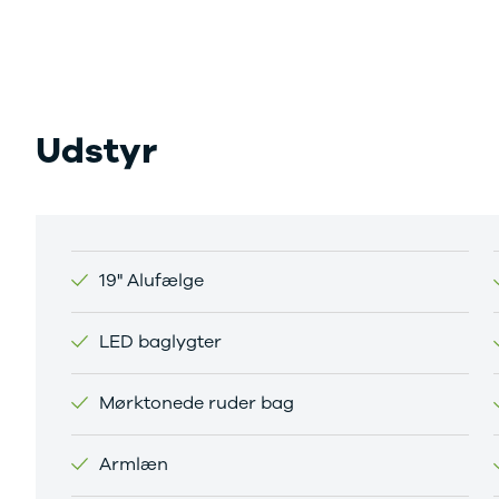
Sandero og
Sandero
Stepway
Sandero
Stepway
Udstyr
Duster
Dokker
Lodgy og
Lodgy
Stepway
Lodgy
19" Alufælge
Stepway
Jogger
LED baglygter
Logan og
Logan
Stepway
Mørktonede ruder bag
Logan
Stepway
Armlæn
DS
Se alle DS