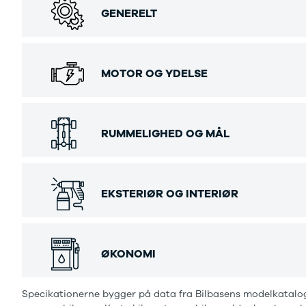
Se alle Ford
GENERELT
Elbil
Bronco
B-Max
C-Max
MOTOR OG YDELSE
Capri
Grand C-
Max
EcoSport
RUMMELIGHED OG MÅL
Explorer
Ka
F-150
Fiesta
EKSTERIØR OG INTERIØR
Focus
Galaxy
Kuga
Mondeo
ØKONOMI
Mustang
Mustang
Mach-E
Specikationerne bygger på data fra Bilbasens modelkatalog
Puma