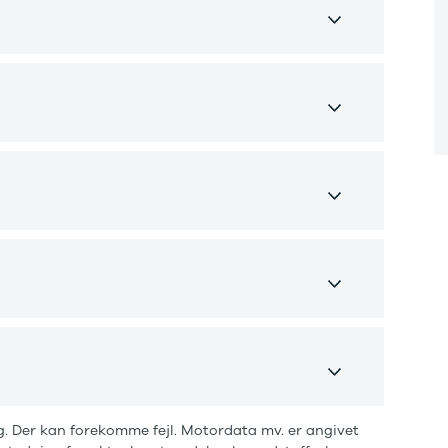
A
L
S
K
T
b
A
B
3
✅
B
K
K
n
. Der kan forekomme fejl. Motordata mv. er angivet