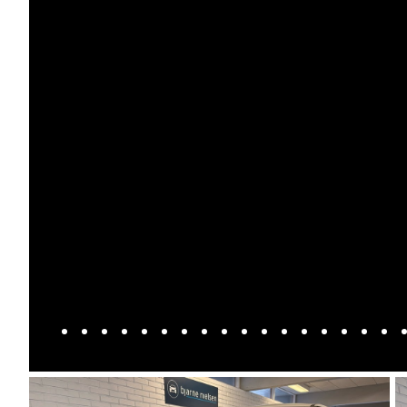
Anmeldelser
A4
Skiferie i elbil
Bo
Privatleasing
A5
20 års fødselsdag
Så
Kampagner
A6
Sommerferie med elbil
Le
Qashqai
A7
Besøg vores
Au
Modeller
A8
guideunivers
Bilguiden
Se
fo
Anmeldelser
Q2
vores videoguides og
Ski
Privatleasing
Q3
gennemgange af nye
so
Kampagner
Q4 e-tron
biler på vores youtube-
Yd
X-Trail
Q5
kanal Bilguiden.
Ai
Modeller
Q7
Bi
Anmeldelser
S3
Br
Privatleasing
SQ5
D
Kampagner
SQ7
Fo
OMODA
e-tron
Fæ
5 EV
TT
Gl
Modeller
S5
Gr
Anmeldelser
RS6
se
Privatleasing
BMW
Ke
Kampagner
Se alle BMW
La
JAECOO
Elbil
Ru