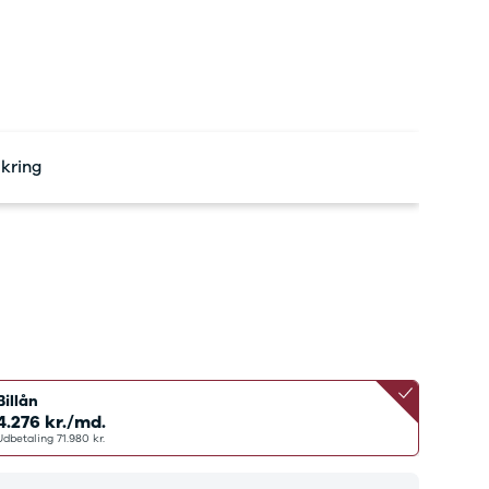
bshop
ok værksted
d tilbehør til
en
Bilernes Hus'
bshop
Vi har et
rt udvalg af
tyr og tilbehør
ikring
din bil.
Billån
4.276 kr./md.
Udbetaling 71.980 kr.