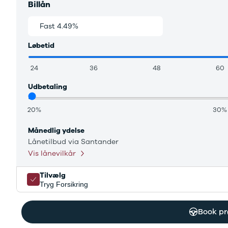
Citroën
Billån
C1
C3
Fast 4.49%
Variabel 3.69%
C3 Picasso
Løbetid
ë-C4
C4
24
36
48
60
C4 Cactus
C4
Udbetaling
SpaceTourer
C5 Aircross
20%
30%
Jumper 33
Jumper 35
Månedlig ydelse
Cupra
Lånetilbud via Santander
Se alle
Vis lånevilkår
Cupra
Elbil
Tilvælg
Born
Tryg Forsikring
Dacia
Se alle Dacia
Book pr
Elbil
Spring