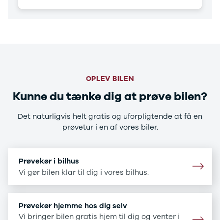
CX-5
CX-30
CX-3
2
3
6
MX-30
OPLEV BILEN
MX-5
CX-60
Kunne du tænke dig at prøve bilen?
Mercedes
Se alle
Det naturligvis helt gratis og uforpligtende at få en
Mercedes
prøvetur i en af vores biler.
Elbil
A-klasse
A180 d
Prøvekør i bilhus
A200
Vi gør bilen klar til dig i vores bilhus.
A200 d
B180 d
B180
Prøvekør hjemme hos dig selv
B200
Vi bringer bilen gratis hjem til dig og venter i