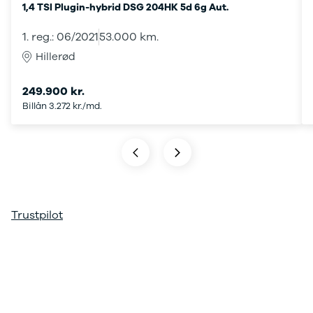
1,4 TSI Plugin-hybrid DSG 204HK 5d 6g Aut.
ARIYA
Qashqai
1. reg.: 06/2021
53.000 km.
MICRA
Hillerød
Note
Juke
249.900 kr.
X-Trail
Billån 3.272 kr./md.
Pulsar
Navara
NV300
e-NV300
LEAF
Townstar
Opel
Trustpilot
Se alle Opel
Elbil
Adam
Karl
Corsa
Corsa-e
Astra