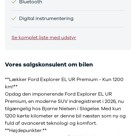
Bluetooth
Sandero og
Sandero
Digital instrumentering
Stepway
Sandero
Stepway
Se komplet liste med udstyr
Duster
Dokker
Lodgy og
Lodgy
Vores salgskonsulent om bilen
Stepway
Lodgy
**Lækker Ford Explorer EL UR Premium - Kun 1200
Stepway
Jogger
km!**
Logan og
Opdag den imponerende Ford Explorer EL UR
Logan
Premium, en moderne SUV indregistreret i 2026, nu
Stepway
tilgængelig hos Bjarne Nielsen i Slagelse. Med kun
Logan
1200 kørte kilometer er denne bil næsten som ny og
Stepway
fuld af avanceret teknologi og komfort.
DS
**Højdepunkter:**
Se alle DS