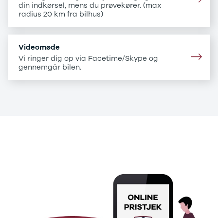
B200 d
din indkørsel, mens du prøvekører. (max
C-klasse
radius 20 km fra bilhus)
C200
C220 d
C250
Videomøde
C300 e
Vi ringer dig op via Facetime/Skype og
C350 e
gennemgår bilen.
C43
C63
CLA200
CLA220 d
CLA45
E-klasse
.
E220
E220 d
.
E300 de
E350 d
E400
E55
GLA200
GLA250 e