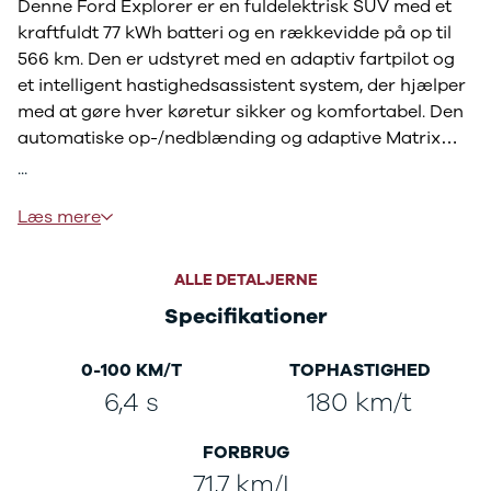
Denne Ford Explorer er en fuldelektrisk SUV med et
3
kraftfuldt 77 kWh batteri og en rækkevidde på op til
3 Crossback
566 km. Den er udstyret med en adaptiv fartpilot og
5
et intelligent hastighedsassistent system, der hjælper
7 Crossback
Fiat
med at gøre hver køretur sikker og komfortabel. Den
Se alle Fiat
automatiske op-/nedblænding og adaptive Matrix
Elbil
LED-forlygter sikrer optimal belysning under alle
...
500
forhold.
500C
Naviger nemt med det indbyggede
Læs mere
500L
navigationssystem og hold styr på al nødvendig
500L Wagon
information med det digitale cockpit og head-up
Panda
ALLE DETALJERNE
display. Med en elektrisk bagklap, massagefunktion i
500e
Specifikationer
førersædet og klimaanlæg med 2 zoner, får du
500X
komfort i topklasse.
Tipo
0-100 KM/T
TOPHASTIGHED
**Udstyrsliste:**
Doblo Cargo
6,4 s
180 km/t
Ducato 33
- Adaptiv fartpilot
Ducato 35
- Elektrisk svingbart træk
Talento
FORBRUG
- Automatisk op-/nedblænding
Ford
- Bakkamera & 360° kamera
71,7 km/L