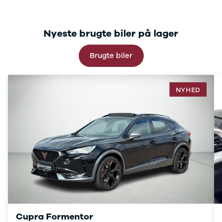
C220
MG
Se alle MG
Nyeste brugte biler på lager
CT200h
Elbil
Brugte biler
ZS
Mini
Se alle Mini
NYHED
Elbil
Cooper
Cooper SE
Cooper S
Mitsubishi
Se alle
Mitsubishi
Outlander
Space Star
Nissan
Se alle
Nissan
Cupra Formentor
Elbil