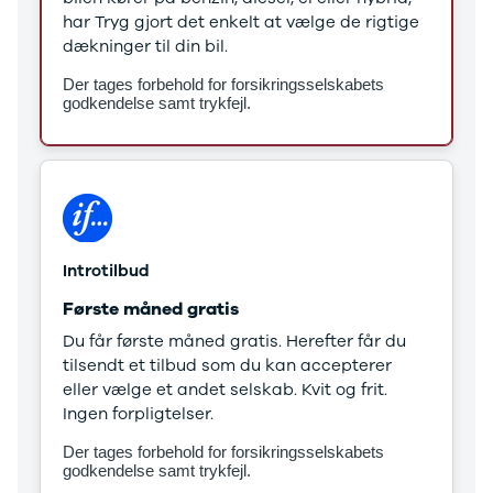
Stonic
har Tryg gjort det enkelt at vælge de rigtige
Venga
dækninger til din bil.
XCeed
Der tages forbehold for forsikringsselskabets
EV6
godkendelse samt trykfejl.
ProCeed
EV9
EV3
EV4
Land Rover
Se alle Land
Rover
Introtilbud
Range Rover
Første måned gratis
Sport
Lexus
Du får første måned gratis. Herefter får du
Se alle Lexus
tilsendt et tilbud som du kan accepterer
CT200h
eller vælge et andet selskab. Kvit og frit.
Mazda
Ingen forpligtelser.
Se alle
Der tages forbehold for forsikringsselskabets
Mazda
godkendelse samt trykfejl.
Elbil