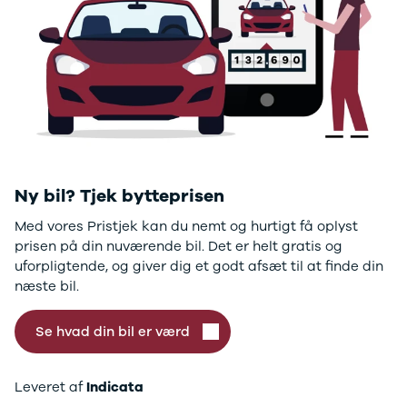
GLC250 d
GLC300
GLC300 de
GLC300 e
GLC350 d
GLC350 e
EQA-klasse
EQC400
Sprinter 314
Sprinter 317
Ny bil? Tjek bytteprisen
Sprinter 319
Med vores Pristjek kan du nemt og hurtigt få oplyst
Vito 111
prisen på din nuværende bil. Det er helt gratis og
Vito 114
uforpligtende, og giver dig et godt afsæt til at finde din
Vito 116
næste bil.
C300 de
B250 e
Se hvad din bil er værd
EQE300
GLE400 d
C200 d
Leveret af
Indicata
EQB350