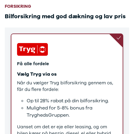
Tucson
FORSIKRING
Santa Fe
Jaguar
Bilforsikring med god dækning og lav pris
Se alle
Jaguar
E-Pace
XE
Iveco
Se alle Iveco
Daily
Få alle fordele
Kia
Se alle Kia
Vælg Tryg via os
Elbil
Når du vælger Tryg bilforsikring gennem os,
Picanto
får du flere fordele:
Ceed
Niro
Op til 28% rabat på din bilforsikring.
Rio
Mulighed for 5-8% bonus fra
e-Niro
TryghedsGruppen.
Optima
Sorento
Uanset om det er eje eller leasing, og om
Sportage
bilen kører på benzin, diesel, el eller hybrid,