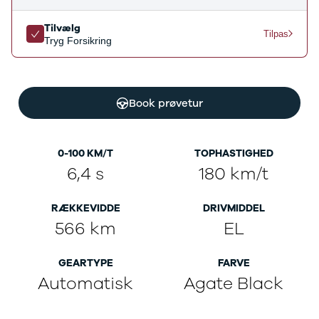
Ladeløsning
420d
We
til plug-in
420i
Bo
Tilvælg
Tilpas
hybrid
430i
Fin
Tryg Forsikring
Ladeguide til
Z4
bil
elbil
5-serie
we
Webshop
520d
sto
Book prøvetur
530d
uds
530e
til 
X5
iX
0-100 KM/T
TOPHASTIGHED
640i
6,4 s
180 km/t
i4
530i
RÆKKEVIDDE
DRIVMIDDEL
BYD
566 km
EL
Se alle BYD
Elbil
Atto 3
GEARTYPE
FARVE
Han
Automatisk
Agate Black
Citroën
Se alle