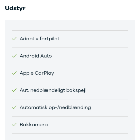
Citroën
Udstyr
C1
C3
C3 Picasso
ë-C4
C4
Adaptiv fartpilot
C4 Cactus
C4
Android Auto
SpaceTourer
C5 Aircross
Jumper 33
Apple CarPlay
Jumper 35
Cupra
Aut. nedblændeligt bakspejl
Se alle
Cupra
Elbil
Automatisk op-/nedblænding
Born
Dacia
Bakkamera
Se alle Dacia
Elbil
Spring