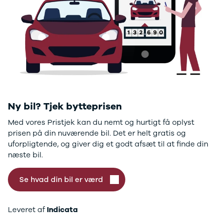
GLC250 d
GLC300
GLC300 de
GLC300 e
GLC350 d
GLC350 e
EQA-klasse
EQC400
Sprinter 314
Ny bil? Tjek bytteprisen
Sprinter 317
Sprinter 319
Med vores Pristjek kan du nemt og hurtigt få oplyst
Vito 111
prisen på din nuværende bil. Det er helt gratis og
Vito 114
uforpligtende, og giver dig et godt afsæt til at finde din
Vito 116
næste bil.
C300 de
B250 e
Se hvad din bil er værd
EQE300
GLE400 d
C200 d
Leveret af
Indicata
EQB350