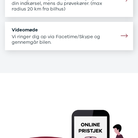
B200 d
din indkørsel, mens du prøvekører. (max
C-klasse
radius 20 km fra bilhus)
C200
C220 d
C250
Videomøde
C300 e
Vi ringer dig op via Facetime/Skype og
C350 e
gennemgår bilen.
C43
C63
CLA200
CLA220 d
CLA45
E-klasse
.
E220
E220 d
.
E300 de
E350 d
E400
E55
GLA200
GLA250 e