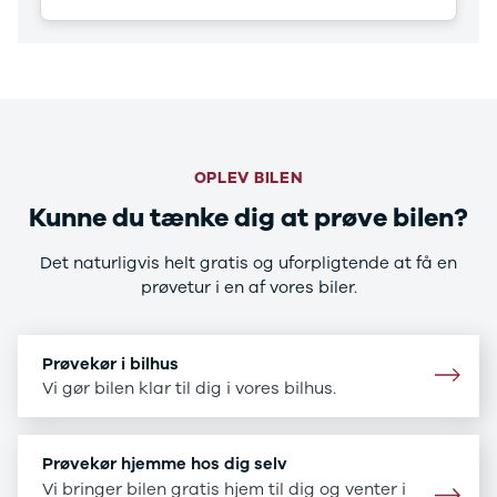
CX-5
CX-30
CX-3
2
3
6
MX-30
OPLEV BILEN
MX-5
CX-60
Kunne du tænke dig at prøve bilen?
Mercedes
Se alle
Det naturligvis helt gratis og uforpligtende at få en
Mercedes
prøvetur i en af vores biler.
Elbil
A-klasse
A180 d
Prøvekør i bilhus
A200
Vi gør bilen klar til dig i vores bilhus.
A200 d
B180 d
B180
Prøvekør hjemme hos dig selv
B200
Vi bringer bilen gratis hjem til dig og venter i