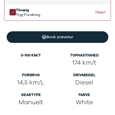
Ladeløsning
420d
We
til plug-in
420i
Bo
Tilvælg
Tilpas
Tryg Forsikring
hybrid
430i
Fin
Ladeguide til
Z4
bil
elbil
5-serie
we
Webshop
520d
sto
Book prøvetur
530d
uds
530e
til 
X5
iX
0-100 KM/T
TOPHASTIGHED
640i
174 km/t
i4
530i
FORBRUG
DRIVMIDDEL
BYD
14,5 km/L
Diesel
Se alle BYD
Elbil
Atto 3
GEARTYPE
FARVE
Han
Manuelt
White
Citroën
Se alle