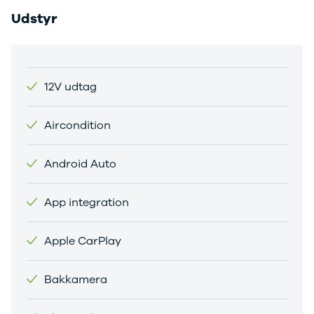
Citroën
Udstyr
C1
C3
C3 Picasso
ë-C4
C4
12V udtag
C4 Cactus
C4
Aircondition
SpaceTourer
C5 Aircross
Jumper 33
Android Auto
Jumper 35
Cupra
App integration
Se alle
Cupra
Elbil
Apple CarPlay
Born
Dacia
Bakkamera
Se alle Dacia
Elbil
Spring