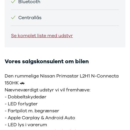
Bluetooth
Sandero og
Sandero
Centrallås
Stepway
Sandero
Stepway
Se komplet liste med udstyr
Duster
Dokker
Lodgy og
Lodgy
Vores salgskonsulent om bilen
Stepway
Lodgy
Den rummelige Nissan Primastar L2H1 N-Connecta
Stepway
150HK 🚗
Jogger
Logan og
Nævneværdigt udstyr vi vil fremhæve:
Logan
- Dobbeltskydedør
Stepway
- LED forlygter
Logan
- Fartpilot m. begrænser
Stepway
- Apple Carplay & Android Auto
DS
- LED lys i varerum
Se alle DS