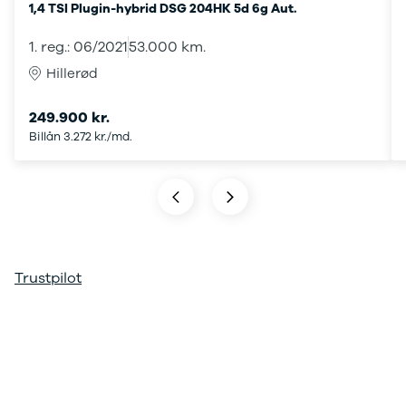
1,4 TSI Plugin-hybrid DSG 204HK 5d 6g Aut.
ARIYA
Qashqai
1. reg.: 06/2021
53.000 km.
MICRA
Hillerød
Note
Juke
249.900 kr.
X-Trail
Billån 3.272 kr./md.
Pulsar
Navara
NV300
e-NV300
LEAF
Townstar
Opel
Trustpilot
Se alle Opel
Elbil
Adam
Karl
Corsa
Corsa-e
Astra