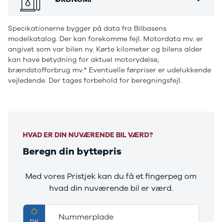
Ranger
Airbag, Alarm, Antispin, Auto hold,
Ranger
Blindvinkelassistent, Dæktrykssensor, ESP, Fører-
Specikationerne bygger på data fra Bilbasens
Raptor
airbag, Isofix, Passager-airbag, Selealarm,
modelkatalog. Der kan forekomme fejl. Motordata mv. er
S-Max
Skiltegenkendelse, Startspærre, Træthedsregistrering,
angivet som var bilen ny. Kørte kilometer og bilens alder
Transit
Vejbaneassistent, digitalt cockpit
kan have betydning for aktuel motorydelse,
Courier
brændstofforbrug mv.* Eventuelle førpriser er udelukkende
Transit
vejledende. Der tages forbehold for beregningsfejl.
Connect
Transit
Custom
Transit 350
L2 Van
HVAD ER DIN NUVÆRENDE BIL VÆRD?
Transit 350
Beregn din byttepris
L3 Van
Transit 350
L3 Chassis
Med vores Pristjek kan du få et fingerpeg om
Transit 350
hvad din nuværende bil er værd.
L4 Chassis
E-Transit
Nummerplade
350 L2 Van