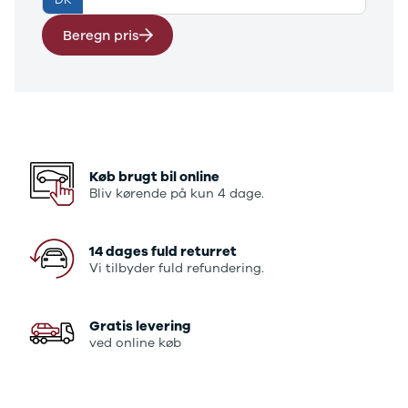
DK
E-Transit
350 L3 Van
Beregn pris
Honda
Se alle
Honda
Civic
Jazz
Accord
CR-V
Køb brugt bil online
Hyundai
Bliv kørende på kun 4 dage.
Se alle
Hyundai
Elbil
14 dages fuld returret
Vi tilbyder fuld refundering.
Ioniq
Ioniq 5
Ioniq 6
Gratis levering
Kona
ved online køb
i10
i20
i30