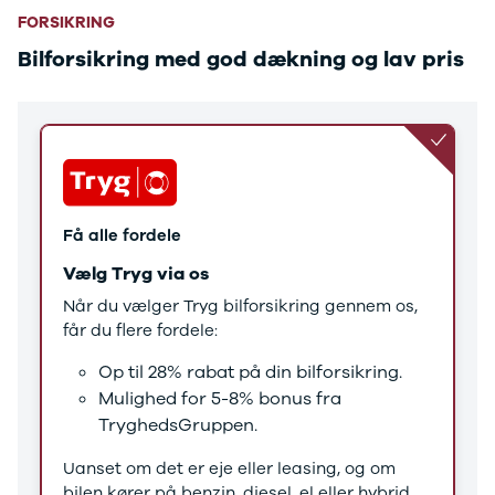
Tucson
FORSIKRING
Santa Fe
Jaguar
Bilforsikring med god dækning og lav pris
Se alle
Jaguar
E-Pace
XE
Iveco
Se alle Iveco
Daily
Få alle fordele
Kia
Se alle Kia
Vælg Tryg via os
Elbil
Når du vælger Tryg bilforsikring gennem os,
Picanto
får du flere fordele:
Ceed
Niro
Op til 28% rabat på din bilforsikring.
Rio
Mulighed for 5-8% bonus fra
e-Niro
TryghedsGruppen.
Optima
Sorento
Uanset om det er eje eller leasing, og om
Sportage
bilen kører på benzin, diesel, el eller hybrid,