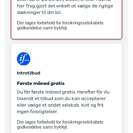
Stonic
har Tryg gjort det enkelt at vælge de rigtige
Venga
dækninger til din bil.
XCeed
Der tages forbehold for forsikringsselskabets
EV6
godkendelse samt trykfejl.
ProCeed
EV9
EV3
EV4
Land Rover
Se alle Land
Rover
Introtilbud
Range Rover
Første måned gratis
Sport
Lexus
Du får første måned gratis. Herefter får du
Se alle Lexus
tilsendt et tilbud som du kan accepterer
CT200h
eller vælge et andet selskab. Kvit og frit.
Mazda
Ingen forpligtelser.
Se alle
Der tages forbehold for forsikringsselskabets
Mazda
godkendelse samt trykfejl.
Elbil