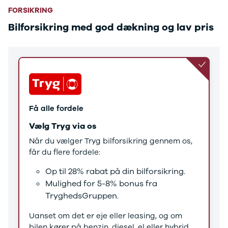
Tucson
FORSIKRING
Santa Fe
Jaguar
Bilforsikring med god dækning og lav pris
Se alle
Jaguar
E-Pace
XE
Iveco
Se alle Iveco
Daily
Få alle fordele
Kia
Se alle Kia
Vælg Tryg via os
Elbil
Når du vælger Tryg bilforsikring gennem os,
Picanto
får du flere fordele:
Ceed
Niro
Op til 28% rabat på din bilforsikring.
Rio
Mulighed for 5-8% bonus fra
e-Niro
TryghedsGruppen.
Optima
Sorento
Uanset om det er eje eller leasing, og om
Sportage
bilen kører på benzin, diesel, el eller hybrid,