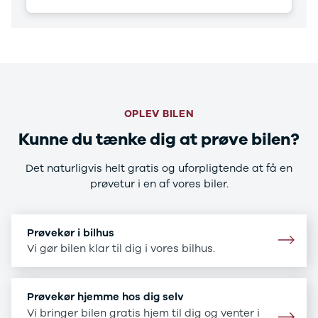
CX-5
CX-30
CX-3
2
3
6
MX-30
OPLEV BILEN
MX-5
CX-60
Kunne du tænke dig at prøve bilen?
Mercedes
Se alle
Det naturligvis helt gratis og uforpligtende at få en
Mercedes
prøvetur i en af vores biler.
Elbil
A-klasse
A180 d
Prøvekør i bilhus
A200
Vi gør bilen klar til dig i vores bilhus.
A200 d
B180 d
B180
Prøvekør hjemme hos dig selv
B200
Vi bringer bilen gratis hjem til dig og venter i