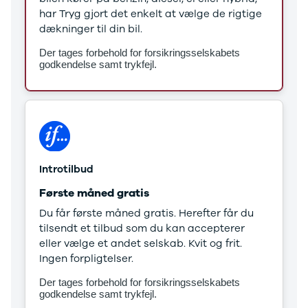
Stonic
har Tryg gjort det enkelt at vælge de rigtige
Venga
dækninger til din bil.
XCeed
Der tages forbehold for forsikringsselskabets
EV6
godkendelse samt trykfejl.
ProCeed
EV9
EV3
EV4
Land Rover
Se alle Land
Rover
Introtilbud
Range Rover
Første måned gratis
Sport
Lexus
Du får første måned gratis. Herefter får du
Se alle Lexus
tilsendt et tilbud som du kan accepterer
CT200h
eller vælge et andet selskab. Kvit og frit.
Mazda
Ingen forpligtelser.
Se alle
Der tages forbehold for forsikringsselskabets
Mazda
godkendelse samt trykfejl.
Elbil