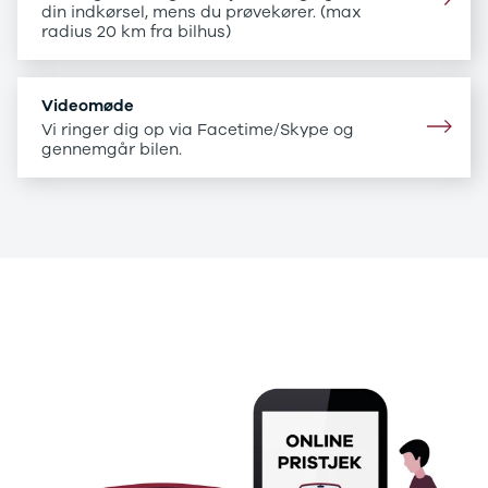
B200 d
din indkørsel, mens du prøvekører. (max
C-klasse
radius 20 km fra bilhus)
C200
C220 d
C250
Videomøde
C300 e
Vi ringer dig op via Facetime/Skype og
C350 e
gennemgår bilen.
C43
C63
CLA200
CLA220 d
CLA45
E-klasse
.
E220
E220 d
.
E300 de
E350 d
E400
E55
GLA200
GLA250 e