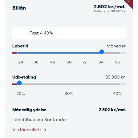
J5 EV
1-serie
Si
2.502 kr./md.
Modeller
118i
ŠK
Billån
Udbetaling 39.980 kr.
Anmeldelser
120d
Tr
Privatleasing
X1
Sp
Kampagner
iX1
Sy
Fast 4.49%
Variabel 3.69%
Ford
2-serie
Sæ
F-150
218i
Sk
Løbetid
Måneder
Modeller
218d
Tje
Anmeldelser
220i
sk
Alle nye biler
225xe
Gra
24
36
48
60
72
84
96
Guide til
3-serie
sk
elbiler
320i
Sm
Udbetaling
39.980 kr.
Guide til
320d
St
hybridbiler
328i
bil
20%
30%
40%
Ladeløsning
330d
St
til elbil
330e
rud
Oversigt
X3
Gu
Månedlig ydelse
2.502 kr./md.
Clever
iX3
Al
Lånetilbud via Santander
ladeløsning
i3
Vi
Ladekabler
i3s
So
Vis lånevilkår
til elbilen
4-serie
He