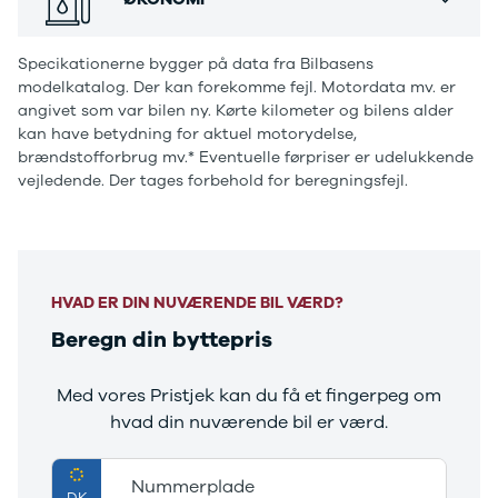
Ranger
holstebro@bn.dk
Ranger
Adresse:
Specikationerne bygger på data fra Bilbasens
Raptor
Sletten 3
modelkatalog. Der kan forekomme fejl. Motordata mv. er
S-Max
7500 Holstebro
angivet som var bilen ny. Kørte kilometer og bilens alder
Transit
Udstyrsliste:
kan have betydning for aktuel motorydelse,
Courier
19" Alufælge, Alufælge, Fuld LED forlygter, LED
brændstofforbrug mv.* Eventuelle førpriser er udelukkende
Transit
vejledende. Der tages forbehold for beregningsfejl.
baglygter, LED forlygter, LED kørelys, Metallak,
Connect
Tagræling, Tågelygter, Armlæn, Armlæn bag,
Transit
Bagagerumsdækken, Delkunstlæderindtræk, Delvis
Custom
alcantara-kabine, Højdejusterbart førersæde,
Transit 350
Højdejusterbart passagersæde, Justerbart rat,
L2 Van
HVAD ER DIN NUVÆRENDE BIL VÆRD?
Transit 350
Kopholder, Læderrat, Rat m. varme, Splitbagsæde,
Beregn din byttepris
L3 Van
ABS, Airbag, Alarm, Antispin, Auto hold, ESP, Fører-
Transit 350
airbag, Selealarm, Selestrammer, Passager-airbag,
L3 Chassis
Med vores Pristjek kan du få et fingerpeg om
Side-airbag, Træthedsregistrering, Vejbaneassistent,
Transit 350
hvad din nuværende bil er værd.
Adaptiv fartpilot, Aircondition, Android Auto, App
L4 Chassis
integration, Apple CarPlay, Automatgear, Bakkamera,
E-Transit
Bluetooth, Centrallås, DAB radio, Digital
Nummerplade
350 L2 Van