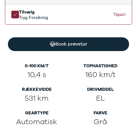
Ladeløsning
420d
We
til plug-in
420i
Bo
Tilvælg
Tilpas
Tryg Forsikring
hybrid
430i
Fin
Ladeguide til
Z4
bil
elbil
5-serie
we
Webshop
520d
sto
Book prøvetur
530d
uds
530e
til 
X5
iX
0-100 KM/T
TOPHASTIGHED
640i
10,4 s
160 km/t
i4
530i
RÆKKEVIDDE
DRIVMIDDEL
BYD
531 km
EL
Se alle BYD
Elbil
Atto 3
GEARTYPE
FARVE
Han
Automatisk
Grå
Citroën
Se alle