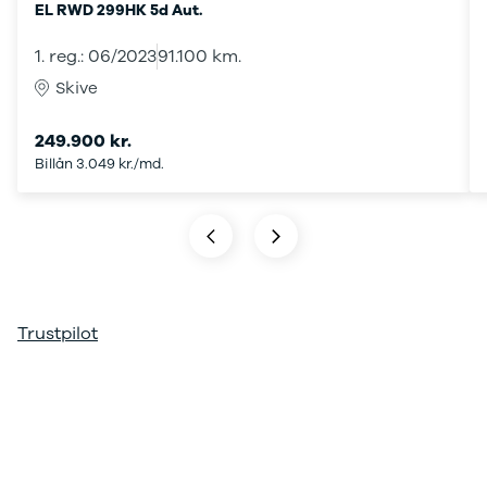
EL RWD 299HK 5d Aut.
ARIYA
Qashqai
1. reg.: 06/2023
91.100 km.
MICRA
Skive
Note
Juke
249.900 kr.
X-Trail
Billån 3.049 kr./md.
Pulsar
Navara
NV300
e-NV300
LEAF
Townstar
Opel
Trustpilot
Se alle Opel
Elbil
Adam
Karl
Corsa
Corsa-e
Astra