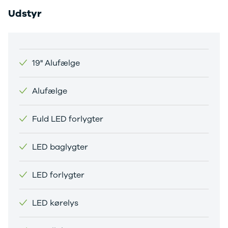
Citroën
Udstyr
C1
C3
C3 Picasso
ë-C4
C4
19" Alufælge
C4 Cactus
C4
Alufælge
SpaceTourer
C5 Aircross
Jumper 33
Fuld LED forlygter
Jumper 35
Cupra
LED baglygter
Se alle
Cupra
Elbil
LED forlygter
Born
Dacia
LED kørelys
Se alle Dacia
Elbil
Spring