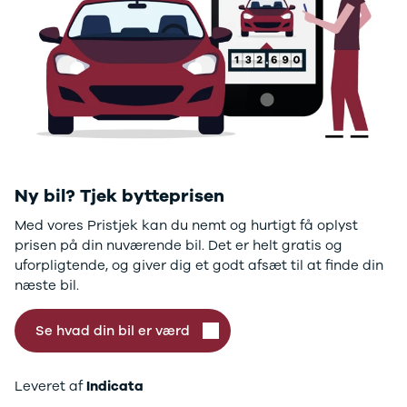
GLC250 d
GLC300
GLC300 de
GLC300 e
GLC350 d
GLC350 e
EQA-klasse
EQC400
Sprinter 314
Ny bil? Tjek bytteprisen
Sprinter 317
Sprinter 319
Med vores Pristjek kan du nemt og hurtigt få oplyst
Vito 111
prisen på din nuværende bil. Det er helt gratis og
Vito 114
uforpligtende, og giver dig et godt afsæt til at finde din
Vito 116
næste bil.
C300 de
B250 e
Se hvad din bil er værd
EQE300
GLE400 d
C200 d
Leveret af
Indicata
EQB350