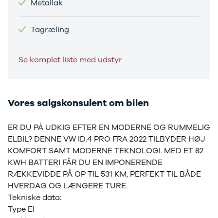
Metallak
Sandero og
Sandero
Tagræling
Stepway
Sandero
Stepway
Se komplet liste med udstyr
Duster
Dokker
Lodgy og
Lodgy
Vores salgskonsulent om bilen
Stepway
Lodgy
ER DU PÅ UDKIG EFTER EN MODERNE OG RUMMELIG
Stepway
ELBIL? DENNE VW ID.4 PRO FRA 2022 TILBYDER HØJ
Jogger
Logan og
KOMFORT SAMT MODERNE TEKNOLOGI. MED ET 82
Logan
KWH BATTERI FÅR DU EN IMPONERENDE
Stepway
RÆKKEVIDDE PÅ OP TIL 531 KM, PERFEKT TIL BÅDE
Logan
HVERDAG OG LÆNGERE TURE.
Stepway
Tekniske data:
DS
Type El
Se alle DS