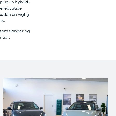
 plug-in hybrid-
bæredygtige
suden en vigtig
tet.
esom Stinger og
anuar.