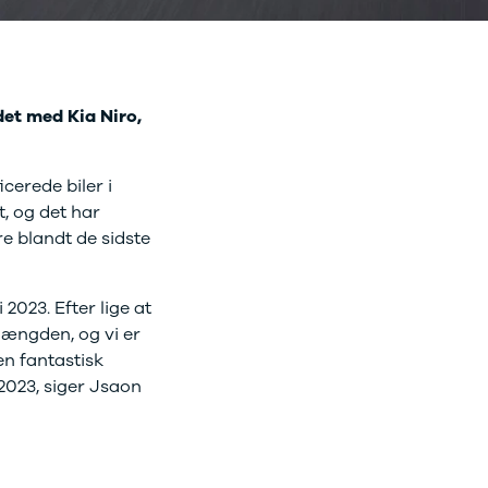
det med Kia Niro,
cerede biler i
, og det har
re blandt de sidste
 2023. Efter lige at
mængden, og vi er
en fantastisk
 2023, siger Jsaon