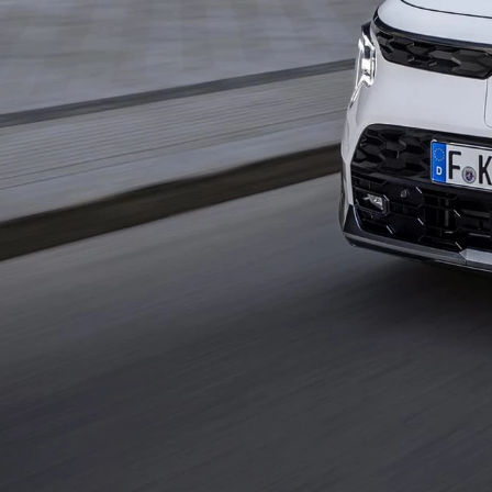
Anmeldelser
A4
Skiferie i elbil
Bo
Privatleasing
A5
20 års fødselsdag
Så
Kampagner
A6
Sommerferie med elbil
Le
Qashqai
A7
Besøg vores
Au
Modeller
A8
guideunivers
Bilguiden
Se
fo
Anmeldelser
Q2
vores videoguides og
Ski
Privatleasing
Q3
gennemgange af nye
so
Kampagner
Q4 e-tron
biler på vores youtube-
Yd
X-Trail
Q5
kanal Bilguiden.
Ai
Modeller
Q7
Bi
Anmeldelser
S3
Br
Privatleasing
SQ5
D
Kampagner
SQ7
Fo
OMODA
e-tron
Fæ
5 EV
TT
Gl
Modeller
S5
Gr
Anmeldelser
RS6
se
Privatleasing
BMW
Ke
Kampagner
Se alle BMW
La
JAECOO
Elbil
Ru