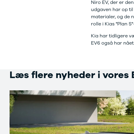
Niro EV, der er den
Sandero og
udgaven har op til
Sandero
materialer, og de 
Stepway
rolle i Kias "Plan 
Sandero
Stepway
Kia har tidligere 
Duster
EV6 også har nået f
Dokker
Lodgy og
Lodgy
Stepway
Læs flere nyheder i vores
Lodgy
Stepway
Jogger
Logan og
Logan
Stepway
Logan
Stepway
DS
Se alle DS