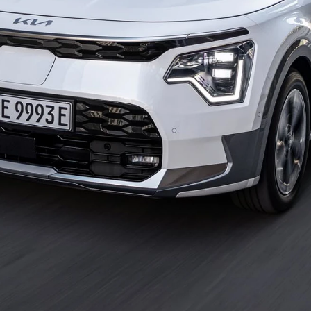
ok værksted
dan arbejder vi
j en kundebil
toriserede
rdele
ft til
mmerdæk
elser
rcondition rens
lplejepakker
emsetjek
æk
rårsklargøring
lgkonservering
asbehandling
atis
rvicerådgivning
ramisk coating
kforsegling
stbeskyttelse