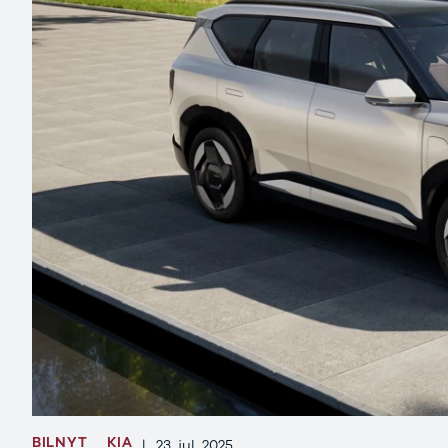
3
3 Crossback
5
7 Crossback
Fiat
Se alle Fiat
Elbil
500
500C
500L
500L Wagon
Panda
500e
500X
Tipo
Doblo Cargo
Ducato 33
Ducato 35
Talento
Ford
BILNYT
KIA
|
23. jul. 2025