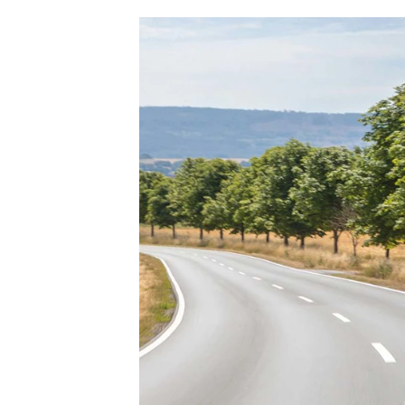
Ladeløsning
420d
We
til plug-in
420i
Bo
hybrid
430i
Fin
Ladeguide til
Z4
bil
elbil
5-serie
we
Webshop
520d
sto
530d
uds
530e
til 
X5
iX
640i
i4
530i
BYD
Se alle BYD
Elbil
Atto 3
Han
Citroën
Se alle