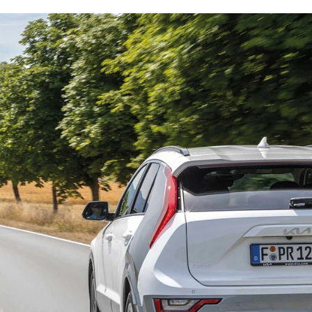
bshop
ok værksted
d tilbehør til
en
Bilernes Hus'
bshop
Vi har et
rt udvalg af
tyr og tilbehør
din bil.