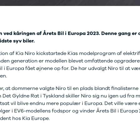
kkerhedstjek
ODA
yghedsservice 5+
oring
nsgennemgang
len ved kåringen af Årets Bil i Europa 2023. Denne gang er 
deimprægnering
idste syv biler.
ader på bilen
kliste, når
ion af Kia Niro kickstartede Kias modelprogram af elektrifi
aden er sket
den generation er modellen blevet omfattende opgraderet
tis lånebil ved
l i Europa fået øjnene op for. De har udvalgt Niro til at væ
ade
len.
å buler og ridser
ørre skader på
r, at dommerne valgte Niro til en plads blandt finalisterne i
en
 Det Gyldne Rat i Tyskland skiller Niro sig nu igen ud fra 
enslag og
rtsat vil blive endnu mere populær i Europa. Det ville være 
eskift
ide til dæk
følger i EV6-modellens fodspor og vinder Årets Bil i Europa
t om dæk
ident hos Kia Europe.
nterdæk
mmerdæk
lårsdæk