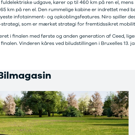
 fuldelektriske udgave, kører op til 460 km på ren el, mens
 65 km på ren el. Den rummelige kabine er indrettet med 
nyeste infotainment- og opkoblingsfeatures. Niro spiller de
S"-strategi, som er mærket strategi for fremtidssikret mobili
været i finalen med første og anden generation af Ceed, lig
inalen. Vinderen kåres ved biludstillingen i Bruxelles 13. j
 Bilmagasin