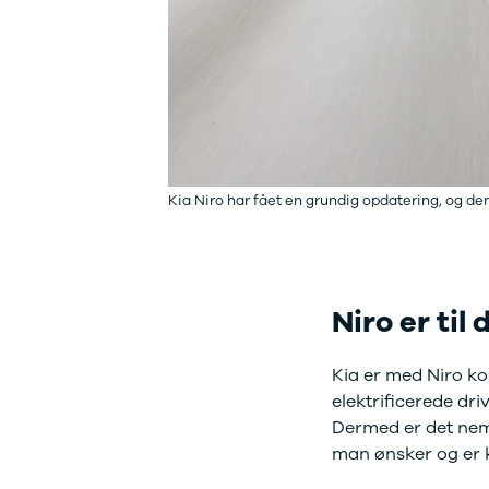
Citroën
C1
C3
C3 Picasso
ë-C4
C4
C4 Cactus
C4
SpaceTourer
Kia Niro har fået en grundig opdatering, og den
C5 Aircross
Jumper 33
Jumper 35
Cupra
Niro er til
Se alle
Cupra
Elbil
Kia er med Niro ko
Born
elektrificerede dri
Dacia
Dermed er det nemme
Se alle Dacia
man ønsker og er kl
Elbil
Spring