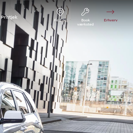
Pristjek
Find os
Book
Erhverv
værksted