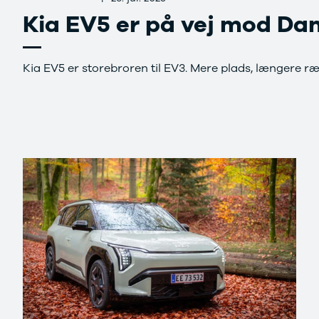
Se alle Ford
Kia EV5 er på vej mod D
Elbil
Bronco
B-Max
C-Max
Kia EV5 er storebroren til EV3. Mere plads, længere ræ
Capri
Grand C-
Max
EcoSport
Explorer
Ka
F-150
Fiesta
Focus
Galaxy
Kuga
Mondeo
Mustang
Mustang
Mach-E
Puma