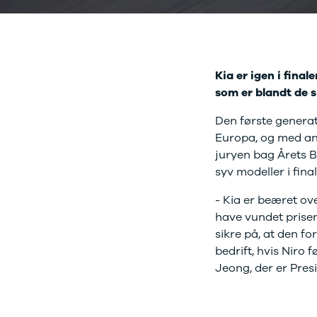
J5 EV
1-serie
Si
Modeller
118i
ŠK
Anmeldelser
120d
Tr
Privatleasing
X1
Sp
Kampagner
iX1
Sy
Kia er igen i fina
Ford
2-serie
Sæ
som er blandt de s
F-150
218i
Sk
Modeller
218d
Tje
Den første generat
Anmeldelser
220i
sk
Europa, og med an
Alle nye biler
225xe
Gra
juryen bag Årets Bi
Guide til
3-serie
sk
syv modeller i fina
elbiler
320i
Sm
Guide til
320d
St
- Kia er beæret ove
hybridbiler
328i
bil
have vundet prisen
Ladeløsning
330d
St
sikre på, at den fo
til elbil
330e
rud
Oversigt
X3
Gu
bedrift, hvis Niro 
Clever
iX3
Al
Jeong, der er Pres
ladeløsning
i3
Vi
Ladekabler
i3s
So
til elbilen
4-serie
He