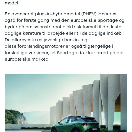
J5 EV
1-serie
Si
model.
Modeller
118i
ŠK
Anmeldelser
120d
Tr
En avanceret plug-in-hybridmodel (PHEV) lanceres
Privatleasing
X1
Sp
også for første gang med den europæiske Sportage og
Kampagner
iX1
Sy
byder på emissionsfri rent elektrisk kørsel til de fleste
Ford
2-serie
Sæ
daglige køreture til arbejde eller til de daglige indkøb.
F-150
218i
Sk
De allernyeste miljøvenlige benzin- og
Modeller
218d
Tje
dieselforbrændingsmotorer er også tilgængelige i
Anmeldelser
220i
sk
forskellige versioner, så Sportage dækker bredt på det
Alle nye biler
225xe
Gra
europæiske marked.
Guide til
3-serie
sk
elbiler
320i
Sm
Guide til
320d
St
hybridbiler
328i
bil
Ladeløsning
330d
St
til elbil
330e
rud
Oversigt
X3
Gu
Clever
iX3
Al
ladeløsning
i3
Vi
Ladekabler
i3s
So
til elbilen
4-serie
He