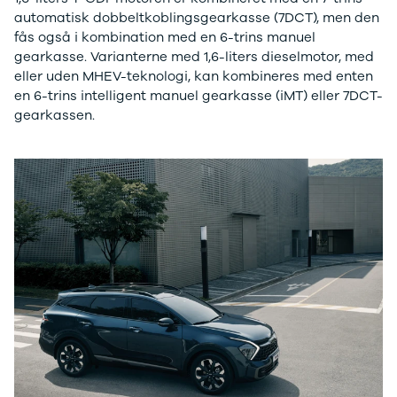
CX-5
automatisk dobbeltkoblingsgearkasse (7DCT), men den
CX-30
fås også i kombination med en 6-trins manuel
CX-3
gearkasse. Varianterne med 1,6-liters dieselmotor, med
2
eller uden MHEV-teknologi, kan kombineres med enten
3
en 6-trins intelligent manuel gearkasse (iMT) eller 7DCT-
6
gearkassen.
MX-30
MX-5
CX-60
Mercedes
Se alle
Mercedes
Elbil
A-klasse
A180 d
A200
A200 d
B180 d
B180
B200