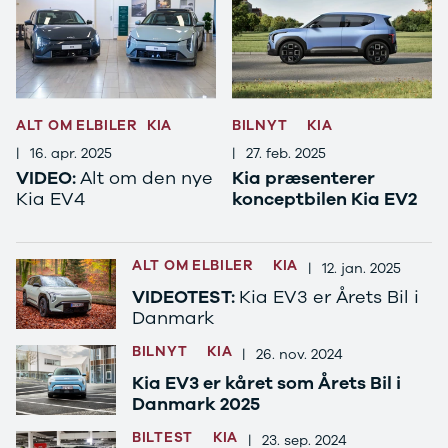
5008
508
Boxer 435
e-2008
e-Expert
Boxer 335
ALT OM ELBILER
KIA
BILNYT
KIA
Boxer 333
|
16. apr. 2025
|
27. feb. 2025
Boxer 330
VIDEO:
Alt om den nye
Kia præsenterer
Expert
Kia EV4
konceptbilen Kia EV2
Polestar
Se alle
Polestar
ALT OM ELBILER
KIA
Elbil
|
12. jan. 2025
2
VIDEOTEST:
Kia EV3 er Årets Bil i
4
Danmark
Porsche
BILNYT
KIA
|
26. nov. 2024
Se alle
Porsche
Kia EV3 er kåret som Årets Bil i
Macan S
Danmark 2025
Panamera
BILTEST
KIA
|
23. sep. 2024
Turbo S