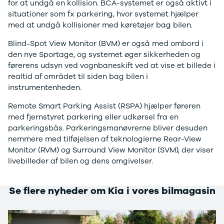
for at undgå en kollision. BCA-systemet er også aktivt i
ARIYA
situationer som fx parkering, hvor systemet hjælper
Qashqai
med at undgå kollisioner med køretøjer bag bilen.
MICRA
Blind-Spot View Monitor (BVM) er også med ombord i
Note
den nye Sportage, og systemet øger sikkerheden og
Juke
førerens udsyn ved vognbaneskift ved at vise et billede i
X-Trail
realtid af området til siden bag bilen i
Pulsar
instrumentenheden.
Navara
NV300
Remote Smart Parking Assist (RSPA) hjælper føreren
e-NV300
med fjernstyret parkering eller udkørsel fra en
LEAF
parkeringsbås. Parkeringsmanøvrerne bliver desuden
Townstar
nemmere med tilføjelsen af teknologierne Rear-View
Opel
Monitor (RVM) og Surround View Monitor (SVM), der viser
Se alle Opel
livebilleder af bilen og dens omgivelser.
Elbil
Adam
Karl
Se flere nyheder om Kia i vores bilmagasin
Corsa
Corsa-e
Astra