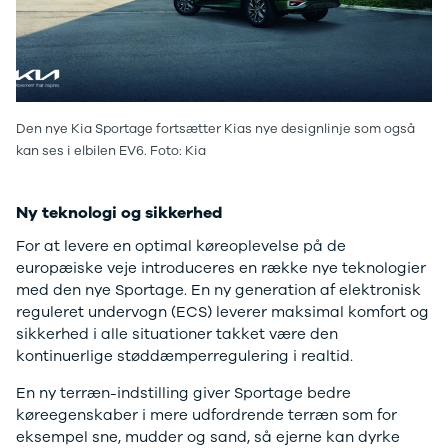
Ladeløsning
420d
We
til plug-in
420i
Bo
hybrid
430i
Fin
Ladeguide til
Z4
bil
elbil
5-serie
we
Webshop
520d
sto
Den nye Kia Sportage fortsætter Kias nye designlinje som også
530d
uds
kan ses i elbilen EV6. Foto: Kia
530e
til 
X5
Ny teknologi og sikkerhed
iX
640i
For at levere en optimal køreoplevelse på de
i4
europæiske veje introduceres en række nye teknologier
530i
med den nye Sportage. En ny generation af elektronisk
BYD
reguleret undervogn (ECS) leverer maksimal komfort og
Se alle BYD
sikkerhed i alle situationer takket være den
Elbil
kontinuerlige støddæmperregulering i realtid.
Atto 3
Han
En ny terræn-indstilling giver Sportage bedre
Citroën
køreegenskaber i mere udfordrende terræn som for
Se alle
eksempel sne, mudder og sand, så ejerne kan dyrke