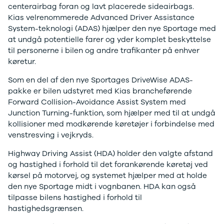
centerairbag foran og lavt placerede sideairbags.
GLC250 d
Kias velrenommerede Advanced Driver Assistance
GLC300
System-teknologi (ADAS) hjælper den nye Sportage med
GLC300 de
at undgå potentielle farer og yder komplet beskyttelse
GLC300 e
til personerne i bilen og andre trafikanter på enhver
GLC350 d
køretur.
GLC350 e
EQA-klasse
Som en del af den nye Sportages DriveWise ADAS-
EQC400
pakke er bilen udstyret med Kias brancheførende
Sprinter 314
Forward Collision-Avoidance Assist System med
Sprinter 317
Junction Turning-funktion, som hjælper med til at undgå
Sprinter 319
kollisioner med modkørende køretøjer i forbindelse med
Vito 111
venstresving i vejkryds.
Vito 114
Vito 116
Highway Driving Assist (HDA) holder den valgte afstand
C300 de
og hastighed i forhold til det forankørende køretøj ved
B250 e
kørsel på motorvej, og systemet hjælper med at holde
EQE300
den nye Sportage midt i vognbanen. HDA kan også
GLE400 d
tilpasse bilens hastighed i forhold til
C200 d
hastighedsgrænsen.
EQB350