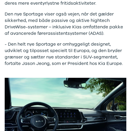
Citroën
deres mere eventyrlystne fritidsaktiviteter.
C1
Den nye Sportage viser også vejen, når det gælder
C3
sikkerhed, med både passive og aktive hightech
C3 Picasso
DriveWise-systemer – inklusive Kias omfattende pakke
ë-C4
af avancerede førerassistentsystemer (ADAS).
C4
C4 Cactus
- Den helt nye Sportage er omhyggeligt designet,
C4
udviklet og tilpasset specielt til Europa, og den bryder
SpaceTourer
grænser og sætter nye standarder i SUV-segmentet,
C5 Aircross
fortalte Jason Jeong, som er President hos Kia Europe.
Jumper 33
Jumper 35
Cupra
Se alle
Cupra
Elbil
Born
Dacia
Se alle Dacia
Elbil
Spring