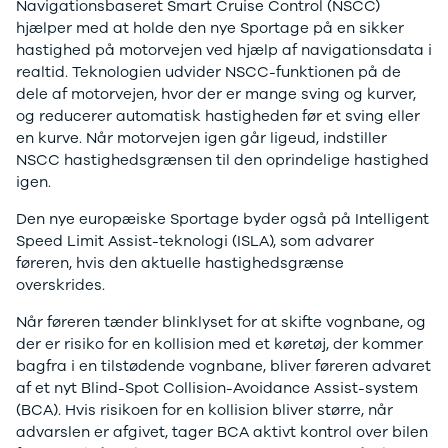
Navigationsbaseret Smart Cruise Control (NSCC)
C220
hjælper med at holde den nye Sportage på en sikker
MG
hastighed på motorvejen ved hjælp af navigationsdata i
Se alle MG
realtid. Teknologien udvider NSCC-funktionen på de
CT200h
dele af motorvejen, hvor der er mange sving og kurver,
Elbil
og reducerer automatisk hastigheden før et sving eller
ZS
en kurve. Når motorvejen igen går ligeud, indstiller
Mini
NSCC hastighedsgrænsen til den oprindelige hastighed
Se alle Mini
igen.
Elbil
Cooper
Den nye europæiske Sportage byder også på Intelligent
Cooper SE
Speed Limit Assist-teknologi (ISLA), som advarer
Cooper S
føreren, hvis den aktuelle hastighedsgrænse
Mitsubishi
overskrides.
Se alle
Mitsubishi
Når føreren tænder blinklyset for at skifte vognbane, og
Outlander
der er risiko for en kollision med et køretøj, der kommer
Space Star
bagfra i en tilstødende vognbane, bliver føreren advaret
Nissan
af et nyt Blind-Spot Collision-Avoidance Assist-system
Se alle
(BCA). Hvis risikoen for en kollision bliver større, når
Nissan
advarslen er afgivet, tager BCA aktivt kontrol over bilen
Elbil