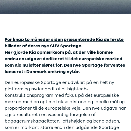
Anmeldelser
A4
Skiferie i elbil
Bo
Privatleasing
A5
20 års fødselsdag
Så
Kampagner
A6
Sommerferie med elbil
Le
Qashqai
A7
Besøg vores
Au
Modeller
A8
guideunivers
Bilguiden
Se
fo
Anmeldelser
Q2
vores videoguides og
Ski
For knap to måneder siden præsenterede Kia de første
Privatleasing
Q3
gennemgange af nye
so
billeder af deres nye SUV Sportage.
Kampagner
Q4 e-tron
biler på vores youtube-
Yd
Her gjorde Kia opmærksom på, at der ville komme
X-Trail
Q5
kanal Bilguiden.
Ai
endnu en udgave dedikeret til det europæiske marked
Modeller
Q7
Bi
som Kia nu løfter sløret for. Den nye Sportage forventes
Anmeldelser
S3
Br
lanceret i Danmark omkring nytår.
Privatleasing
SQ5
D
Kampagner
SQ7
Fo
Den europæiske Sportage er udviklet på en helt ny
OMODA
e-tron
Fæ
platform og nyder godt af et hightech-
5 EV
TT
Gl
konstruktionsprogram med fokus på det europæiske
Modeller
S5
Gr
marked med en optimal akselafstand og ideelle mål og
Anmeldelser
RS6
se
proportioner til de europæiske veje. Den nye udgave har
Privatleasing
BMW
Ke
også resulteret i en væsentlig forøgelse af
Kampagner
Se alle BMW
La
bagagerumskapaciteten, loftshøjden og benpladsen,
JAECOO
Elbil
Ru
som er markant større end i den udgående Sportage-