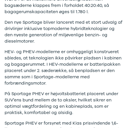
Tucson
bagsæderne klappes frem i forholdet 40:20:40, så
Santa Fe
bagagerumskapaciteten øges til 1.780 l.
Jaguar
Se alle
Den nye Sportage bliver lanceret med et stort udvalg af
Jaguar
drivlinjer inklusive topmoderne hybridteknologier og
E-Pace
den nyeste generation af miljøvenlige benzin- og
XE
dieselmotorer.
Iveco
Se alle Iveco
HEV- og PHEV-modellerne er omhyggeligt konstrueret
Daily
således, at teknologien ikke påvirker pladsen i kabinen
Kia
og bagagerummet. I HEV-modellerne er batteripakken
Se alle Kia
placeret under 2. sæderække, så benpladsen er den
Elbil
samme som i Sportage-modellerne med
Picanto
forbrændingsmotor.
Ceed
På Sportage PHEV er højvoltsbatteriet placeret under
Niro
SUV’ens bund mellem de to aksler, hvilket sikrer en
Rio
optimal vægtfordeling og en kabineplads, som er
e-Niro
praktisk, komfortabel og alsidig.
Optima
Sorento
Sportage PHEV er forsynet med Kias prisvindende 1,6-
Sportage