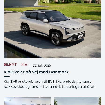
Mokka
Mokka-e
Mokka X
Insignia
Crossland
Crossland X
Grandland X
Movano
Vivaro
Zafira-e Life
Zafira Tourer
Peugeot
BILNYT
KIA
Se alle
|
23. jul. 2025
Peugeot
Kia EV5 er på vej mod Danmark
108
208
Kia EV5 er storebroren til EV3. Mere plads, længere
e-208
rækkevidde og lander i Danmark i slutningen af året.
2008
308
3008