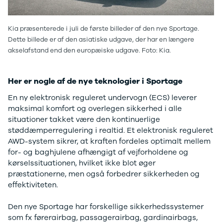
B200 d
C-klasse
C200
Kia præsenterede i juli de første billeder af den nye Sportage.
C220 d
Dette billede er af den asiatiske udgave, der har en længere
C250
akselafstand end den europæiske udgave. Foto: Kia.
C300 e
C350 e
C43
Her er nogle af de nye teknologier i Sportage
C63
En ny elektronisk reguleret undervogn (ECS) leverer
CLA200
maksimal komfort og overlegen sikkerhed i alle
CLA220 d
situationer takket være den kontinuerlige
CLA45
støddæmperregulering i realtid. Et elektronisk reguleret
E-klasse
AWD-system sikrer, at kraften fordeles optimalt mellem
E220
for- og baghjulene afhængigt af vejforholdene og
E220 d
kørselssituationen, hvilket ikke blot øger
E300 de
præstationerne, men også forbedrer sikkerheden og
E350 d
effektiviteten.
E400
E55
Den nye Sportage har forskellige sikkerhedssystemer
GLA200
som fx førerairbag, passagerairbag, gardinairbags,
GLA250 e