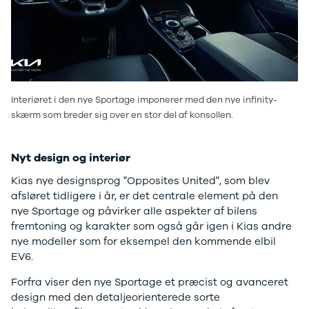
Sandero og
Sandero
Stepway
Sandero
Stepway
Duster
Interiøret i den nye Sportage imponerer med den nye infinity-
Dokker
skærm som breder sig over en stor del af konsollen.
Lodgy og
Lodgy
Stepway
Nyt design og interiør
Lodgy
Kias nye designsprog ”Opposites United”, som blev
Stepway
afsløret tidligere i år, er det centrale element på den
Jogger
nye Sportage og påvirker alle aspekter af bilens
Logan og
fremtoning og karakter som også går igen i Kias andre
Logan
nye modeller som for eksempel den kommende elbil
Stepway
EV6.
Logan
Stepway
Forfra viser den nye Sportage et præcist og avanceret
DS
design med den detaljeorienterede sorte
Se alle DS