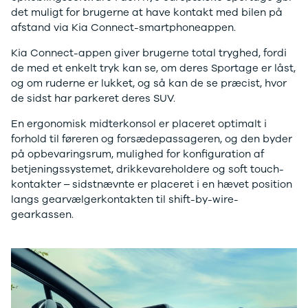
det muligt for brugerne at have kontakt med bilen på
Ranger
afstand via Kia Connect-smartphoneappen.
Ranger
Raptor
Kia Connect-appen giver brugerne total tryghed, fordi
S-Max
de med et enkelt tryk kan se, om deres Sportage er låst,
Transit
og om ruderne er lukket, og så kan de se præcist, hvor
Courier
de sidst har parkeret deres SUV.
Transit
Connect
En ergonomisk midterkonsol er placeret optimalt i
Transit
forhold til føreren og forsædepassageren, og den byder
Custom
på opbevaringsrum, mulighed for konfiguration af
Transit 350
betjeningssystemet, drikkevareholdere og soft touch-
L2 Van
kontakter – sidstnævnte er placeret i en hævet position
Transit 350
langs gearvælgerkontakten til shift-by-wire-
L3 Van
gearkassen.
Transit 350
L3 Chassis
Transit 350
L4 Chassis
E-Transit
350 L2 Van