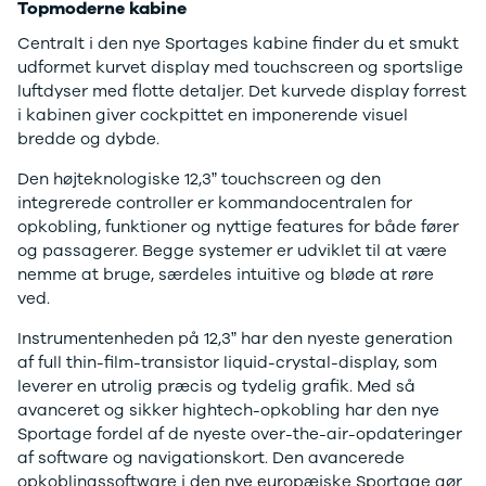
Se alle Ford
Topmoderne kabine
Elbil
Centralt i den nye Sportages kabine finder du et smukt
Bronco
udformet kurvet display med touchscreen og sportslige
B-Max
luftdyser med flotte detaljer. Det kurvede display forrest
C-Max
i kabinen giver cockpittet en imponerende visuel
Capri
bredde og dybde.
Grand C-
Max
Den højteknologiske 12,3” touchscreen og den
EcoSport
integrerede controller er kommandocentralen for
Explorer
opkobling, funktioner og nyttige features for både fører
Ka
og passagerer. Begge systemer er udviklet til at være
F-150
nemme at bruge, særdeles intuitive og bløde at røre
Fiesta
ved.
Focus
Instrumentenheden på 12,3” har den nyeste generation
Galaxy
af full thin-film-transistor liquid-crystal-display, som
Kuga
leverer en utrolig præcis og tydelig grafik. Med så
Mondeo
avanceret og sikker hightech-opkobling har den nye
Mustang
Sportage fordel af de nyeste over-the-air-opdateringer
Mustang
af software og navigationskort. Den avancerede
Mach-E
opkoblingssoftware i den nye europæiske Sportage gør
Puma