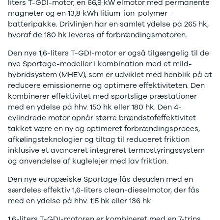
liters T-GDI-motor, en 66,9 kW elmotor med permanente
Stonic
magneter og en 13,8 kWh litium-ion-polymer-
Venga
batteripakke. Drivlinjen har en samlet ydelse på 265 hk,
XCeed
hvoraf de 180 hk leveres af forbrændingsmotoren.
EV6
ProCeed
Den nye 1,6-liters T-GDI-motor er også tilgængelig til de
EV9
nye Sportage-modeller i kombination med et mild-
EV3
hybridsystem (MHEV), som er udviklet med henblik på at
EV4
reducere emissionerne og optimere effektiviteten. Den
Land Rover
kombinerer effektivitet med sportslige præstationer
Se alle Land
med en ydelse på hhv. 150 hk eller 180 hk. Den 4-
Rover
cylindrede motor opnår større brændstofeffektivitet
Range Rover
takket være en ny og optimeret forbrændingsproces,
Sport
afkølingsteknologier og tiltag til reduceret friktion
Lexus
inklusive et avanceret integreret termostyringssystem
Se alle Lexus
og anvendelse af kuglelejer med lav friktion.
CT200h
Den nye europæiske Sportage fås desuden med en
Mazda
særdeles effektiv 1,6-liters clean-dieselmotor, der fås
Se alle
med en ydelse på hhv. 115 hk eller 136 hk.
Mazda
Elbil
1,6-liters T-GDI-motoren er kombineret med en 7-trins