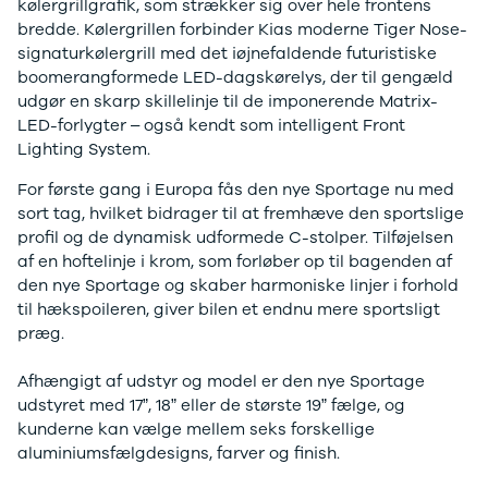
kølergrillgrafik, som strækker sig over hele frontens
3
bredde. Kølergrillen forbinder Kias moderne Tiger Nose-
3 Crossback
signaturkølergrill med det iøjnefaldende futuristiske
5
boomerangformede LED-dagskørelys, der til gengæld
7 Crossback
udgør en skarp skillelinje til de imponerende Matrix-
Fiat
LED-forlygter – også kendt som intelligent Front
Se alle Fiat
Lighting System.
Elbil
500
For første gang i Europa fås den nye Sportage nu med
500C
sort tag, hvilket bidrager til at fremhæve den sportslige
500L
profil og de dynamisk udformede C-stolper. Tilføjelsen
500L Wagon
af en hoftelinje i krom, som forløber op til bagenden af
Panda
den nye Sportage og skaber harmoniske linjer i forhold
500e
til hækspoileren, giver bilen et endnu mere sportsligt
500X
præg.
Tipo
Doblo Cargo
Afhængigt af udstyr og model er den nye Sportage
Ducato 33
udstyret med 17”, 18” eller de største 19” fælge, og
Ducato 35
kunderne kan vælge mellem seks forskellige
Talento
aluminiumsfælgdesigns, farver og finish.
Ford