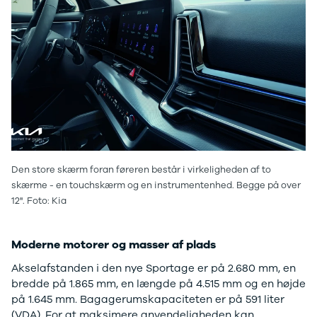
E-Transit
350 L3 Van
Honda
Se alle
Honda
Civic
Jazz
Accord
CR-V
Hyundai
Se alle
Den store skærm foran føreren består i virkeligheden af to
Hyundai
skærme - en touchskærm og en instrumentenhed. Begge på over
Elbil
12". Foto: Kia
Ioniq
Ioniq 5
Ioniq 6
Moderne motorer og masser af plads
Kona
Akselafstanden i den nye Sportage er på 2.680 mm, en
i10
bredde på 1.865 mm, en længde på 4.515 mm og en højde
i20
på 1.645 mm. Bagagerumskapaciteten er på 591 liter
i30
(VDA). For at maksimere anvendeligheden kan