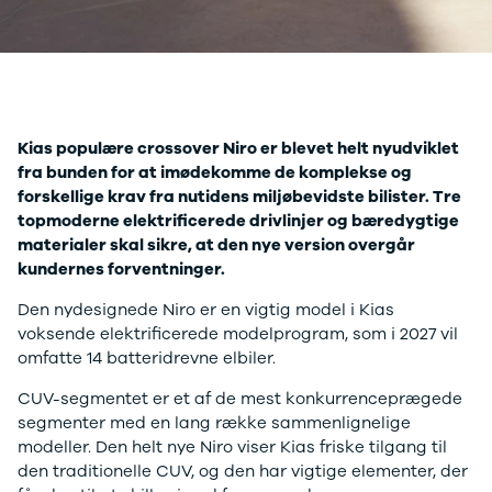
Anmeldelser
A4
Skiferie i elbil
Bo
Privatleasing
A5
20 års fødselsdag
Så
Kampagner
A6
Sommerferie med elbil
Le
Qashqai
A7
Besøg vores
Au
Modeller
A8
guideunivers
Bilguiden
Se
fo
Anmeldelser
Q2
vores videoguides og
Ski
Kias populære crossover Niro er blevet helt nyudviklet
Privatleasing
Q3
gennemgange af nye
so
fra bunden for at imødekomme de komplekse og
Kampagner
Q4 e-tron
biler på vores youtube-
Yd
forskellige krav fra nutidens miljøbevidste bilister. Tre
X-Trail
Q5
kanal Bilguiden.
Ai
topmoderne elektrificerede drivlinjer og bæredygtige
Modeller
Q7
Bi
materialer skal sikre, at den nye version overgår
Anmeldelser
S3
Br
kundernes forventninger.
Privatleasing
SQ5
D
Kampagner
SQ7
Fo
Den nydesignede Niro er en vigtig model i Kias
OMODA
e-tron
Fæ
voksende elektrificerede modelprogram, som i 2027 vil
5 EV
TT
Gl
omfatte 14 batteridrevne elbiler.
Modeller
S5
Gr
Anmeldelser
RS6
se
CUV-segmentet er et af de mest konkurrenceprægede
Privatleasing
BMW
Ke
segmenter med en lang række sammenlignelige
Kampagner
Se alle BMW
La
modeller. Den helt nye Niro viser Kias friske tilgang til
JAECOO
Elbil
Ru
den traditionelle CUV, og den har vigtige elementer, der