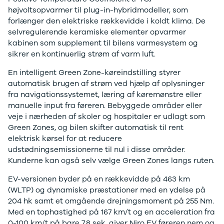
Stonic
højvoltsopvarmer til plug-in-hybridmodeller, som
Venga
forlænger den elektriske rækkevidde i koldt klima. De
XCeed
selvregulerende keramiske elementer opvarmer
EV6
kabinen som supplement til bilens varmesystem og
ProCeed
sikrer en kontinuerlig strøm af varm luft.
EV9
En intelligent Green Zone-køreindstilling styrer
EV3
automatisk brugen af strøm ved hjælp af oplysninger
EV4
fra navigationssystemet, læring af køremønstre eller
Land Rover
manuelle input fra føreren. Bebyggede områder eller
Se alle Land
veje i nærheden af skoler og hospitaler er udlagt som
Rover
Green Zones, og bilen skifter automatisk til rent
Range Rover
elektrisk kørsel for at reducere
Sport
udstødningsemissionerne til nul i disse områder.
Lexus
Kunderne kan også selv vælge Green Zones langs ruten.
Se alle Lexus
CT200h
EV-versionen byder på en rækkevidde på 463 km
Mazda
(WLTP) og dynamiske præstationer med en ydelse på
Se alle
204 hk samt et omgående drejningsmoment på 255 Nm.
Mazda
Med en tophastighed på 167 km/t og en acceleration fra
Elbil
0-100 km/t på bare 7,8 sek. giver Niro EV føreren nem og