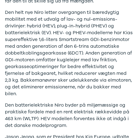
J5 EV
1-serie
Si
får den til at skille sig ud fra mængden.
Modeller
118i
ŠK
Den helt nye Niro letter overgangen til bæredygtig
Anmeldelser
120d
Tr
mobilitet med et udvalg af lav- og nul-emissions-
Privatleasing
X1
Sp
drivlinjer: hybrid (HEV), plug-in-hybrid (PHEV) og
Kampagner
iX1
Sy
batterielektrisk (EV). HEV- og PHEV-modellerne har Kias
Ford
2-serie
Sæ
supereffektive 1,6-liters Smartstream GDI-benzinmotor
F-150
218i
Sk
med anden generation af den 6-trins automatiske
Modeller
218d
Tje
dobbeltkoblingsgearkasse (6DCT). Anden generation af
Anmeldelser
220i
sk
GDI-motoren omfatter kuglelejer med lav friktion,
Alle nye biler
225xe
Gra
gearkasseoptimeringer for bedre effektivitet og
Guide til
3-serie
sk
fjernelse af bakgearet, hvilket reducerer vægten med
elbiler
320i
Sm
2,3 kg. Bakkemanøvrer sker udelukkende via elmotoren,
Guide til
320d
St
og det eliminerer emissionerne, når du bakker med
hybridbiler
328i
bil
bilen.
Ladeløsning
330d
St
til elbil
330e
rud
Den batterielektriske Niro byder på miljømæssige og
Oversigt
X3
Gu
praktiske fordele med en rent elektrisk rækkevidde på
Clever
iX3
Al
463 km (WLTP). HEV modellen forventes ikke at indgå i
ladeløsning
i3
Vi
det danske modelprogram.
Ladekabler
i3s
So
til elbilen
4-serie
He
Jason Jeong, som er President hos Kia Europe, udtalte