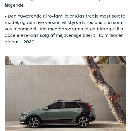
Ladeløsning
420d
We
følgende:
til plug-in
420i
Bo
- Den nuværende Niro-familie er Kias tredje mest solgte
hybrid
430i
Fin
model, og den nye version vil styrke Niros position som
Ladeguide til
Z4
bil
volumenmodel i Kia modelprogrammet og bidrage til at
elbil
5-serie
we
accelerere Kias salg af miljøvenlige biler til to millioner
Webshop
520d
sto
globalt i 2030.
530d
uds
530e
til 
X5
iX
640i
i4
530i
BYD
Se alle BYD
Elbil
Atto 3
Han
Citroën
Se alle