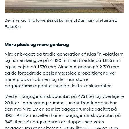
Citroën
C1
C3
Den nye Kia Niro forventes at komme til Danmark til efteråret.
C3 Picasso
Foto: Kia
ë-C4
C4
C4 Cactus
Mere plads og mere genbrug
C4
SpaceTourer
Niro er bygget på tredje generation af Kias ”K”-platform
C5 Aircross
og har en længde på 4.420 mm, en bredde på 1.825 mm
Jumper 33
og en højde på 1.570 mm. Akselafstanden på 2.720 mm
Jumper 35
og de forbedrede designmæssige proportioner giver
Cupra
mere plads i kabinen, og den har større
Se alle
bagagerumskapacitet end de fleste konkurrenter.
Cupra
Med en bagagerumskapacitet på 475 liter og yderligere
Elbil
20 liter i opbevaringsrummet under frontklappen har
Born
den nye Niro EV en samlet bagagerumskapacitet på
Dacia
495 l. PHEV-modellen har en bagagerumskapacitet på
Se alle Dacia
348 liter. Når bagsæderne er klappet ned øges
Elbil
bagagerumskapaciteten til 1.342 liter i PHEV- og 1.392
Spring