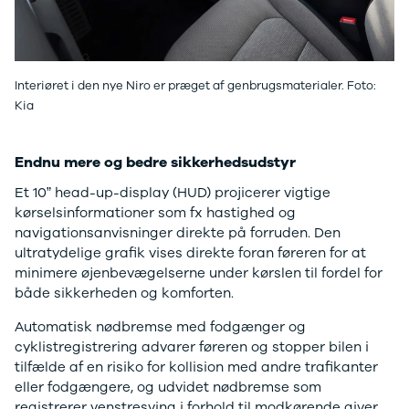
Se alle Ford
Elbil
Bronco
B-Max
C-Max
Interiøret i den nye Niro er præget af genbrugsmaterialer. Foto:
Capri
Kia
Grand C-
Max
Endnu mere og bedre sikkerhedsudstyr
EcoSport
Explorer
Et 10” head-up-display (HUD) projicerer vigtige
Ka
kørselsinformationer som fx hastighed og
F-150
navigationsanvisninger direkte på forruden. Den
Fiesta
ultratydelige grafik vises direkte foran føreren for at
Focus
minimere øjenbevægelserne under kørslen til fordel for
Galaxy
både sikkerheden og komforten.
Kuga
Mondeo
Automatisk nødbremse med fodgænger og
Mustang
cyklistregistrering advarer føreren og stopper bilen i
Mustang
tilfælde af en risiko for kollision med andre trafikanter
Mach-E
eller fodgængere, og udvidet nødbremse som
Puma
registrerer venstresving i forhold til modkørende giver