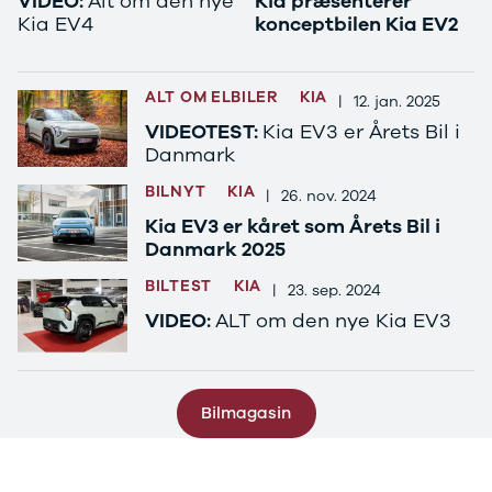
VIDEO:
Alt om den nye
Kia præsenterer
C220
Kia EV4
konceptbilen Kia EV2
MG
Se alle MG
CT200h
ALT OM ELBILER
KIA
|
12. jan. 2025
Elbil
ZS
VIDEOTEST:
Kia EV3 er Årets Bil i
Mini
Danmark
Se alle Mini
BILNYT
KIA
|
26. nov. 2024
Elbil
Kia EV3 er kåret som Årets Bil i
Cooper
Danmark 2025
Cooper SE
Cooper S
BILTEST
KIA
|
23. sep. 2024
Mitsubishi
VIDEO:
ALT om den nye Kia EV3
Se alle
Mitsubishi
Outlander
Space Star
Bilmagasin
Nissan
Se alle
Nissan
Elbil