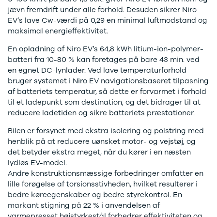
CX-5
jævn fremdrift under alle forhold. Desuden sikrer Niro
CX-30
EV’s lave Cw-værdi på 0,29 en minimal luftmodstand og
CX-3
maksimal energieffektivitet.
2
3
En opladning af Niro EV’s 64,8 kWh litium-ion-polymer-
6
batteri fra 10-80 % kan foretages på bare 43 min. ved
MX-30
en egnet DC-lynlader. Ved lave temperaturforhold
MX-5
bruger systemet i Niro EV navigationsbaseret tilpasning
CX-60
af batteriets temperatur, så dette er forvarmet i forhold
Mercedes
til et ladepunkt som destination, og det bidrager til at
Se alle
reducere ladetiden og sikre batteriets præstationer.
Mercedes
Bilen er forsynet med ekstra isolering og polstring med
Elbil
henblik på at reducere uønsket motor- og vejstøj, og
A-klasse
det betyder ekstra meget, når du kører i en næsten
A180 d
lydløs EV-model.
A200
Andre konstruktionsmæssige forbedringer omfatter en
A200 d
lille forøgelse af torsionsstivheden, hvilket resulterer i
B180 d
bedre køreegenskaber og bedre styrekontrol. En
B180
markant stigning på 22 % i anvendelsen af
B200
varmepresset højstyrkestål forbedrer effektiviteten og