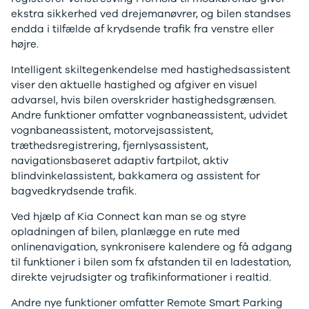
Ranger
ekstra sikkerhed ved drejemanøvrer, og bilen standses
Ranger
endda i tilfælde af krydsende trafik fra venstre eller
Raptor
højre.
S-Max
Intelligent skiltegenkendelse med hastighedsassistent
Transit
viser den aktuelle hastighed og afgiver en visuel
Courier
advarsel, hvis bilen overskrider hastighedsgrænsen.
Transit
Andre funktioner omfatter vognbaneassistent, udvidet
Connect
vognbaneassistent, motorvejsassistent,
Transit
træthedsregistrering, fjernlysassistent,
Custom
navigationsbaseret adaptiv fartpilot, aktiv
Transit 350
blindvinkelassistent, bakkamera og assistent for
L2 Van
bagvedkrydsende trafik.
Transit 350
L3 Van
Ved hjælp af Kia Connect kan man se og styre
Transit 350
opladningen af bilen, planlægge en rute med
L3 Chassis
onlinenavigation, synkronisere kalendere og få adgang
Transit 350
til funktioner i bilen som fx afstanden til en ladestation,
L4 Chassis
direkte vejrudsigter og trafikinformationer i realtid.
E-Transit
350 L2 Van
Andre nye funktioner omfatter Remote Smart Parking