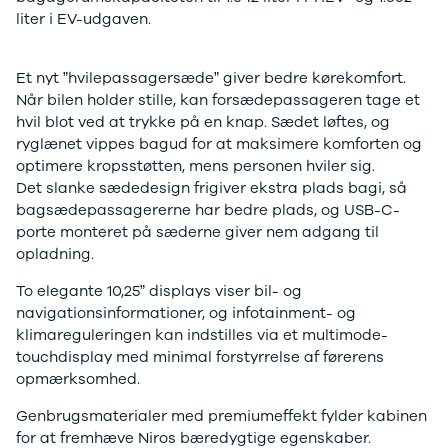
liter i EV-udgaven.
Sandero og
Sandero
Stepway
Et nyt ”hvilepassagersæde” giver bedre kørekomfort.
Sandero
Når bilen holder stille, kan forsædepassageren tage et
Stepway
hvil blot ved at trykke på en knap. Sædet løftes, og
Duster
ryglænet vippes bagud for at maksimere komforten og
Dokker
optimere kropsstøtten, mens personen hviler sig.
Lodgy og
Det slanke sædedesign frigiver ekstra plads bagi, så
Lodgy
bagsædepassagererne har bedre plads, og USB-C-
Stepway
porte monteret på sæderne giver nem adgang til
Lodgy
opladning.
Stepway
Jogger
To elegante 10,25” displays viser bil- og
Logan og
navigationsinformationer, og infotainment- og
Logan
klimareguleringen kan indstilles via et multimode-
Stepway
touchdisplay med minimal forstyrrelse af førerens
Logan
opmærksomhed.
Stepway
Genbrugsmaterialer med premiumeffekt fylder kabinen
DS
for at fremhæve Niros bæredygtige egenskaber.
Se alle DS