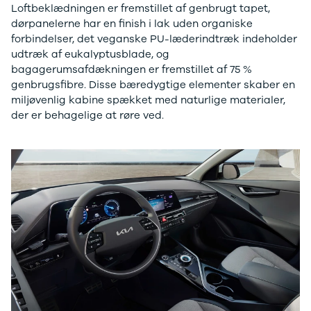
Loftbeklædningen er fremstillet af genbrugt tapet,
3
dørpanelerne har en finish i lak uden organiske
3 Crossback
forbindelser, det veganske PU-læderindtræk indeholder
5
udtræk af eukalyptusblade, og
7 Crossback
bagagerumsafdækningen er fremstillet af 75 %
Fiat
genbrugsfibre. Disse bæredygtige elementer skaber en
Se alle Fiat
miljøvenlig kabine spækket med naturlige materialer,
Elbil
der er behagelige at røre ved.
500
500C
500L
500L Wagon
Panda
500e
500X
Tipo
Doblo Cargo
Ducato 33
Ducato 35
Talento
Ford