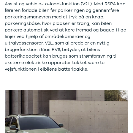
E-Transit
Assist og vehicle-to-load-funktion (V2L). Med RSPA kan
350 L3 Van
føreren forlade bilen før parkeringen og gennemføre
Honda
parkeringsmanøvren med et tryk på en knap. I
Se alle
parkeringsbåse, hvor pladsen er trang, kan bilen
Honda
parkere automatisk ved at køre fremad og bagud i lige
Civic
linjer ved hjælp af områdekameraer og
Jazz
ultralydssensorer. V2L, som allerede er en nyttig
Accord
brugerfunktion i Kias EV6, betyder, at bilens
CR-V
batterikapacitet kan bruges som strømforsyning til
Hyundai
eksterne elektriske apparater takket være to-
Se alle
vejsfunktionen i elbilens batteripakke.
Hyundai
Elbil
Ioniq
Ioniq 5
Ioniq 6
Kona
i10
i20
i30