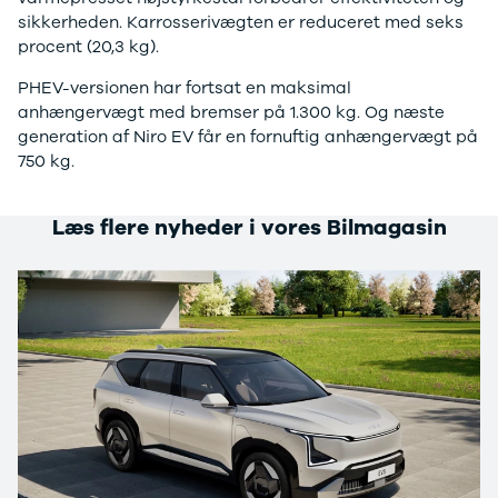
B200 d
sikkerheden. Karrosserivægten er reduceret med seks
C-klasse
procent (20,3 kg).
C200
C220 d
PHEV-versionen har fortsat en maksimal
C250
anhængervægt med bremser på 1.300 kg. Og næste
C300 e
generation af Niro EV får en fornuftig anhængervægt på
C350 e
750 kg.
C43
C63
CLA200
Læs flere nyheder i vores Bilmagasin
CLA220 d
CLA45
E-klasse
E220
E220 d
E300 de
E350 d
E400
E55
GLA200
GLA250 e