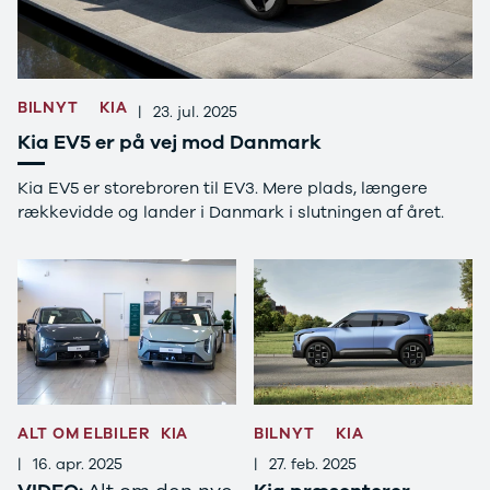
GLC250 d
GLC300
GLC300 de
GLC300 e
BILNYT
KIA
|
23. jul. 2025
GLC350 d
GLC350 e
Kia EV5 er på vej mod Danmark
EQA-klasse
EQC400
Kia EV5 er storebroren til EV3. Mere plads, længere
Sprinter 314
rækkevidde og lander i Danmark i slutningen af året.
Sprinter 317
Sprinter 319
Vito 111
Vito 114
Vito 116
C300 de
B250 e
EQE300
GLE400 d
ALT OM ELBILER
KIA
BILNYT
KIA
C200 d
|
16. apr. 2025
|
27. feb. 2025
EQB350