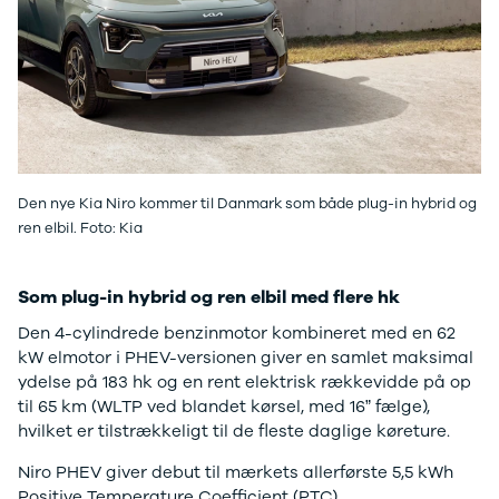
Tucson
Santa Fe
Jaguar
Se alle
Jaguar
E-Pace
XE
Iveco
Se alle Iveco
Den nye Kia Niro kommer til Danmark som både plug-in hybrid og
Daily
ren elbil. Foto: Kia
Kia
Se alle Kia
Som plug-in hybrid og ren elbil med flere hk
Elbil
Picanto
Den 4-cylindrede benzinmotor kombineret med en 62
Ceed
kW elmotor i PHEV-versionen giver en samlet maksimal
Niro
ydelse på 183 hk og en rent elektrisk rækkevidde på op
Rio
til 65 km (WLTP ved blandet kørsel, med 16” fælge),
e-Niro
hvilket er tilstrækkeligt til de fleste daglige køreture.
Optima
Sorento
Niro PHEV giver debut til mærkets allerførste 5,5 kWh
Sportage
Positive Temperature Coefficient (PTC)