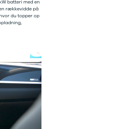
9 kW batteri med en
 en rækkevidde på
hvor du topper op
opladning,