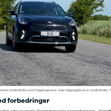
arkant anderledes end forgængerens. Især tågelygterne er anderledes. F
ed forbedringer
betyder udover nogle designmæssige opgraderinger - bland