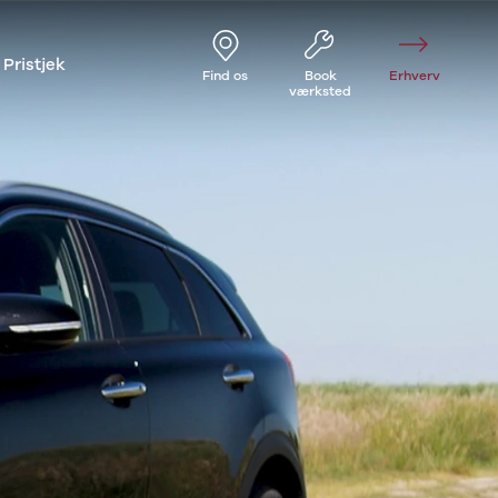
Pristjek
Find os
Book
Erhverv
værksted