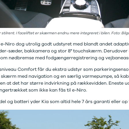
er stilrent. I faceliftet er skærmen endnu mere integreret i bilen. Foto: Bil
r e-Niro dog utrolig godt udstyret med blandt andet adaptiv
æder-sæder, bakkamera og stor 8" touchskærm. Derudover e
som nødbremse med fodgængerregistrering og vejbaneass
rsniveau Comfort får du ekstra udstyr som parkeringsenso
,25" skærm med navigation og en særlig varmepumpe, så ka
en at det har større indvirkning på rækkevidden. Eneste u
gertrækket som ikke kan fås til e-Niro.
l og batteri yder Kia som altid hele 7 års garanti eller op