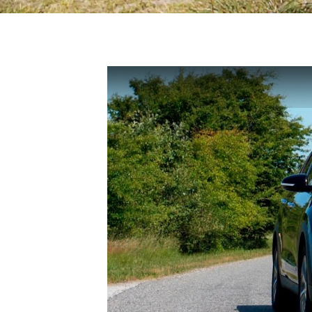
J5 EV
1-serie
Si
Modeller
118i
ŠK
Anmeldelser
120d
Tr
Privatleasing
X1
Sp
Kampagner
iX1
Sy
Ford
2-serie
Sæ
F-150
218i
Sk
Modeller
218d
Tje
Anmeldelser
220i
sk
Alle nye biler
225xe
Gra
Guide til
3-serie
sk
elbiler
320i
Sm
Guide til
320d
St
hybridbiler
328i
bil
Ladeløsning
330d
St
til elbil
330e
rud
Oversigt
X3
Gu
Clever
iX3
Al
ladeløsning
i3
Vi
Ladekabler
i3s
So
til elbilen
4-serie
He