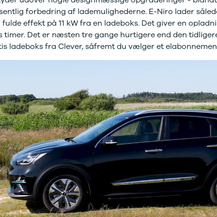
sentlig forbedring af lademulighederne. E-Niro lader sålede
fulde effekt på 11 kW fra en ladeboks. Det giver en opladni
s timer. Det er næsten tre gange hurtigere end den tidlige
atis ladeboks fra Clever, såfremt du vælger et elabonneme