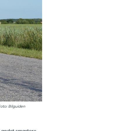
oto: Bilguiden
t andet smartere