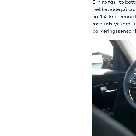
E-niro fås i to ba
Citroën
C1
rækkevidde på ca. 
C3
ca 455 km. Denne 
C3 Picasso
med udstyr som Ful
ë-C4
parkeringssensor 
C4
C4 Cactus
C4
SpaceTourer
C5 Aircross
Jumper 33
Jumper 35
Cupra
Se alle
Cupra
Elbil
Born
Dacia
Se alle Dacia
Elbil
Spring