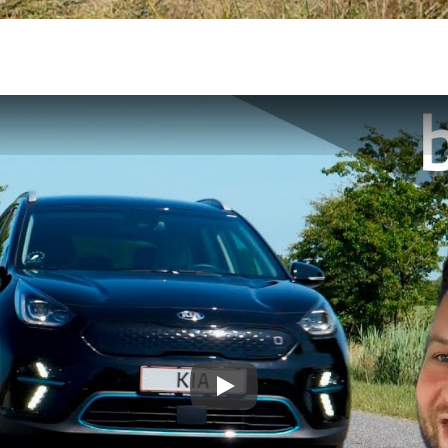
kkerhedstjek
ODA
yghedsservice 5+
oring
nsgennemgang
deimprægnering
ader på bilen
kliste, når
aden er sket
tis lånebil ved
ade
å buler og ridser
ørre skader på
en
enslag og
eskift
ide til dæk
t om dæk
Play
nterdæk
mmerdæk
lårsdæk