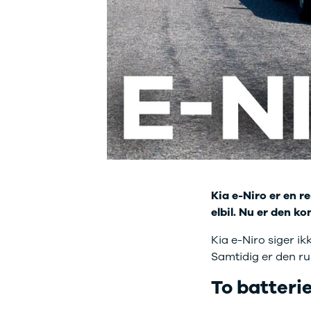
Ladeløsning
420d
We
til plug-in
420i
Bo
hybrid
430i
Fin
Ladeguide til
Z4
bil
elbil
5-serie
we
Webshop
520d
sto
530d
uds
530e
til 
X5
iX
640i
i4
530i
Kia e-Niro er en re
BYD
elbil. Nu er den k
Se alle BYD
Kia e-Niro siger ik
Elbil
Atto 3
Samtidig er den ru
Han
To batterie
Citroën
Se alle