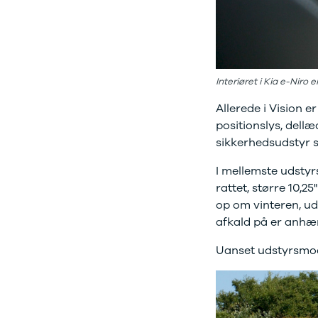
Sandero og
Sandero
Stepway
Sandero
Stepway
Interiøret i Kia e-Niro 
Duster
Allerede i Vision e
Dokker
Lodgy og
positionslys, dell
Lodgy
sikkerhedsudstyr 
Stepway
I mellemste udsty
Lodgy
Stepway
rattet, større 10
Jogger
op om vinteren, ud
Logan og
afkald på er anhæn
Logan
Stepway
Uanset udstyrsmode
Logan
Stepway
DS
Se alle DS