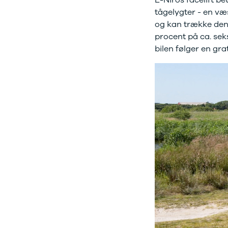
Se alle Ford
tågelygter - en væ
Elbil
og kan trække den 
Bronco
procent på ca. sek
B-Max
C-Max
bilen følger en gr
Capri
Grand C-
Max
EcoSport
Explorer
Ka
F-150
Fiesta
Focus
Galaxy
Kuga
Mondeo
Mustang
Mustang
Mach-E
Puma