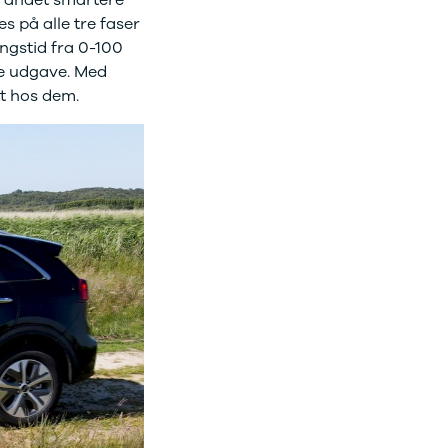
s på alle tre faser
ngstid fra 0-100
re udgave. Med
nt hos dem.