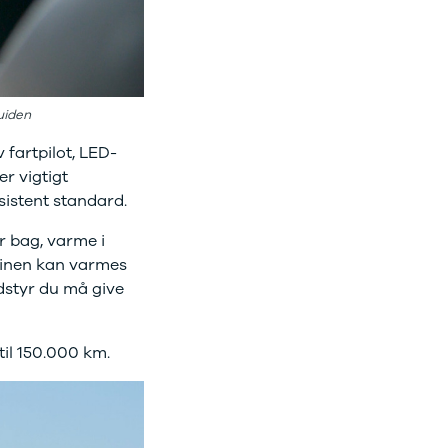
guiden
 fartpilot, LED-
r vigtigt
istent standard.
r bag, varme i
binen kan varmes
dstyr du må give
 til 150.000 km.