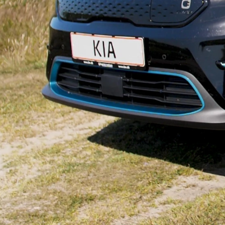
Anmeldelser
A4
Skiferie i elbil
Bo
Privatleasing
A5
20 års fødselsdag
Så
Kampagner
A6
Sommerferie med elbil
Le
Qashqai
A7
Besøg vores
Au
Modeller
A8
guideunivers
Bilguiden
Se
fo
Anmeldelser
Q2
vores videoguides og
Ski
Privatleasing
Q3
gennemgange af nye
so
Kampagner
Q4 e-tron
biler på vores youtube-
Yd
X-Trail
Q5
kanal Bilguiden.
Ai
Modeller
Q7
Bi
Anmeldelser
S3
Br
Privatleasing
SQ5
D
Kampagner
SQ7
Fo
OMODA
e-tron
Fæ
5 EV
TT
Gl
Modeller
S5
Gr
Anmeldelser
RS6
se
Privatleasing
BMW
Ke
Kampagner
Se alle BMW
La
JAECOO
Elbil
Ru