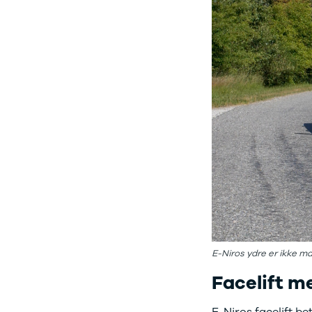
3
3 Crossback
5
7 Crossback
Fiat
Se alle Fiat
Elbil
500
500C
500L
500L Wagon
Panda
500e
500X
Tipo
Doblo Cargo
Ducato 33
E-Niros ydre er ikke m
Ducato 35
Facelift m
Talento
Ford
E-Niros facelift 