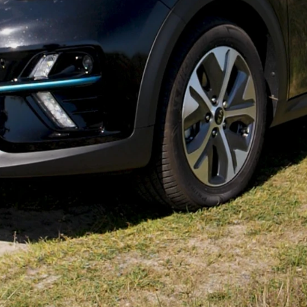
ok værksted
dan arbejder vi
j en kundebil
toriserede
rdele
ft til
mmerdæk
elser
rcondition rens
lplejepakker
emsetjek
æk
rårsklargøring
lgkonservering
asbehandling
atis
rvicerådgivning
ramisk coating
kforsegling
stbeskyttelse