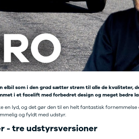
bshop
ok værksted
d tilbehør til
en
Bilernes Hus'
bshop
Vi har et
rt udvalg af
tyr og tilbehør
din bil.
n elbil som i den grad sætter strøm til alle de kvaliteter, 
ommet i et facelift med forbedret design og meget bedre l
ke en lyd, og det gør den til en helt fantastisk fornemmelse 
mmelig og fyldt med udstyr.
r - tre udstyrsversioner