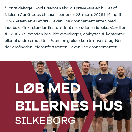
Ladeløsning
420d
We
*For at deltage i konkurrencen skal du prøvekøre en bil i et af
til plug-in
420i
Bo
Nielsen Car Groups bilhuse i perioden 23. marts 2026 til 6. april
hybrid
430i
Fin
2026. Præmien er et års Clever One abonnement enten med
Ladeguide til
Z4
bil
ladeboks (inkl. standardinstallation) eller uden ladeboks. Værdi op
elbil
5-serie
we
til 12.087 kr. Præmien kan ikke overdrages, ombyttes til kontanter
Webshop
520d
sto
eller til andre produkter. Præmien gælder kun til privat brug. Når
530d
uds
de 12 måneder udløber fortsætter Clever One abonnementet.
530e
til 
X5
iX
640i
i4
530i
BYD
Se alle BYD
Elbil
Atto 3
Han
Citroën
Se alle