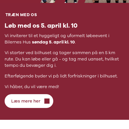
Citroën
C1
C3
TRÆN MED OS
C3 Picasso
Løb med os 5. april kl. 10
ë-C4
C4
Vi inviterer til et hyggeligt og uformelt løbeevent i
C4 Cactus
Bilernes Hus
søndag 5. april kl. 10
.
C4
SpaceTourer
Vi starter ved bilhuset og tager sammen på en 5 km
C5 Aircross
rute. Du kan løbe eller gå - og tag med uanset, hvilket
Jumper 33
tempo du bevæger dig i.
Jumper 35
Efterfølgende byder vi på lidt forfriskninger i bilhuset.
Cupra
Se alle
Vi håber, du vil være med!
Cupra
Elbil
Læs mere her
Born
Dacia
Se alle Dacia
Elbil
Spring