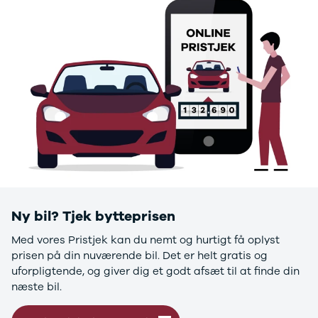
Se alle Ford
Elbil
Bronco
B-Max
C-Max
Capri
Grand C-
Max
EcoSport
Explorer
Ka
F-150
Fiesta
Focus
Ny bil? Tjek bytteprisen
Galaxy
Kuga
Med vores Pristjek kan du nemt og hurtigt få oplyst
Mondeo
prisen på din nuværende bil. Det er helt gratis og
Mustang
uforpligtende, og giver dig et godt afsæt til at finde din
Mustang
næste bil.
Mach-E
Puma