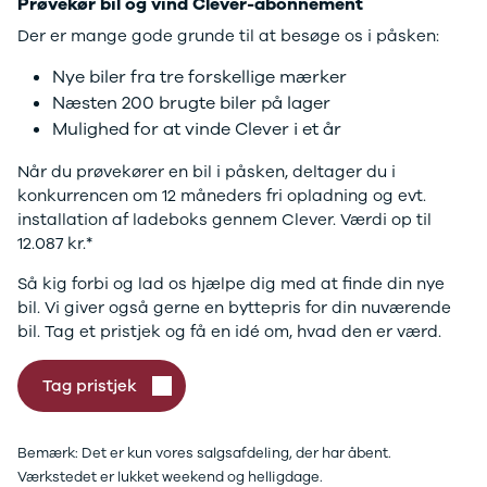
J5 EV
1-serie
Si
Prøvekør bil og vind Clever-abonnement
Modeller
118i
ŠK
Der er mange gode grunde til at besøge os i påsken:
Anmeldelser
120d
Tr
Privatleasing
X1
Sp
Nye biler fra tre forskellige mærker
Kampagner
iX1
Sy
Næsten 200 brugte biler på lager
Ford
2-serie
Sæ
Mulighed for at vinde Clever i et år
F-150
218i
Sk
Modeller
218d
Tje
Når du prøvekører en bil i påsken, deltager du i
Anmeldelser
220i
sk
konkurrencen om 12 måneders fri opladning og evt.
Alle nye biler
225xe
Gra
installation af ladeboks gennem Clever. Værdi op til
Guide til
3-serie
sk
12.087 kr.*
elbiler
320i
Sm
Så kig forbi og lad os hjælpe dig med at finde din nye
Guide til
320d
St
bil. Vi giver også gerne en byttepris for din nuværende
hybridbiler
328i
bil
bil. Tag et pristjek og få en idé om, hvad den er værd.
Ladeløsning
330d
St
til elbil
330e
rud
Oversigt
X3
Gu
Tag pristjek
Clever
iX3
Al
ladeløsning
i3
Vi
Bemærk: Det er kun vores salgsafdeling, der har åbent.
Ladekabler
i3s
So
Værkstedet er lukket weekend og helligdage.
til elbilen
4-serie
He