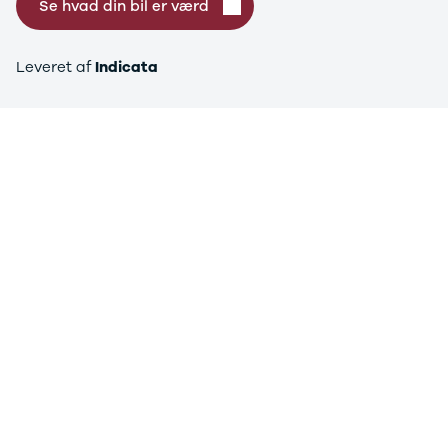
Se hvad din bil er værd
Ranger
Ranger
Raptor
Leveret af
Indicata
S-Max
Transit
Courier
Transit
Connect
Transit
Custom
Transit 350
L2 Van
Transit 350
L3 Van
Transit 350
L3 Chassis
Transit 350
L4 Chassis
E-Transit
350 L2 Van