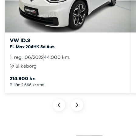
3
3 Crossback
5
7 Crossback
Fiat
Se alle Fiat
VW ID.3
Elbil
EL Max 204HK 5d Aut.
500
1. reg.: 06/2022
44.000 km.
500C
500L
Silkeborg
500L Wagon
Panda
214.900 kr.
500e
Billån 2.666 kr./md.
500X
Tipo
Doblo Cargo
Ducato 33
Ducato 35
Talento
Ford