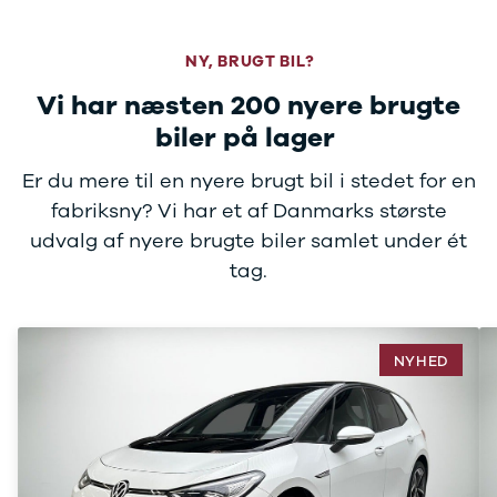
Sandero og
Sandero
NY, BRUGT BIL?
Stepway
Sandero
Vi har næsten 200 nyere brugte
Stepway
biler på lager
Duster
Dokker
Er du mere til en nyere brugt bil i stedet for en
Lodgy og
fabriksny? Vi har et af Danmarks største
Lodgy
udvalg af nyere brugte biler samlet under ét
Stepway
Lodgy
tag.
Stepway
Jogger
Logan og
NYHED
Logan
Stepway
Logan
Stepway
DS
Se alle DS