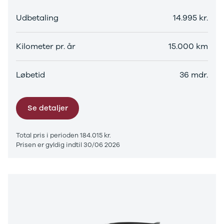
Ranger
Udbetaling
14.995 kr.
Ranger
Raptor
S-Max
Kilometer pr. år
15.000 km
Transit
Courier
Løbetid
36 mdr.
Transit
Connect
Transit
Se detaljer
Custom
Transit 350
L2 Van
Total pris i perioden 184.015 kr.
Transit 350
Prisen er gyldig indtil 30/06 2026
L3 Van
Transit 350
L3 Chassis
Transit 350
L4 Chassis
E-Transit
350 L2 Van