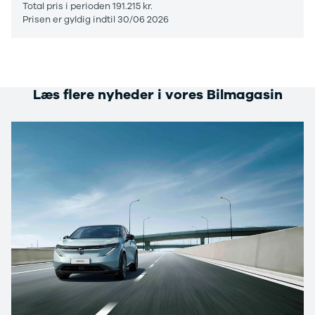
Total pris i perioden 191.215 kr.
Stonic
Prisen er gyldig indtil 30/06 2026
Venga
XCeed
EV6
ProCeed
EV9
Læs flere nyheder i vores Bilmagasin
EV3
EV4
Land Rover
Se alle Land
Rover
Range Rover
Sport
Lexus
Se alle Lexus
CT200h
Mazda
Se alle
Mazda
Elbil