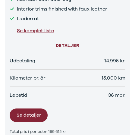
Sandero og
Interior trims finished with faux leather
Sandero
Læderrat
Stepway
Sandero
Se komplet liste
Stepway
Duster
DETALJER
Dokker
Lodgy og
Lodgy
Udbetaling
14.995 kr.
Stepway
Lodgy
Kilometer pr. år
15.000 km
Stepway
Jogger
Logan og
Løbetid
36 mdr.
Logan
Stepway
Logan
Se detaljer
Stepway
DS
Total pris i perioden 169.615 kr.
Se alle DS