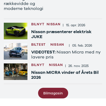
B200 d
rækkevidde og
C-klasse
moderne teknologi
C200
C220 d
C250
BILNYT
NISSAN
|
15. apr. 2026
C300 e
Nissan præsenterer elektrisk
C350 e
JUKE
C43
C63
BILTEST
NISSAN
|
05. feb. 2026
CLA200
VIDEOTEST:
Nissan Micra med ny
CLA220 d
lavere pris
CLA45
E-klasse
BILNYT
NISSAN
|
26. nov. 2025
E220
Nissan MICRA vinder af Årets Bil
E220 d
2026
E300 de
E350 d
E400
Bilmagasin
E55
GLA200
GLA250 e