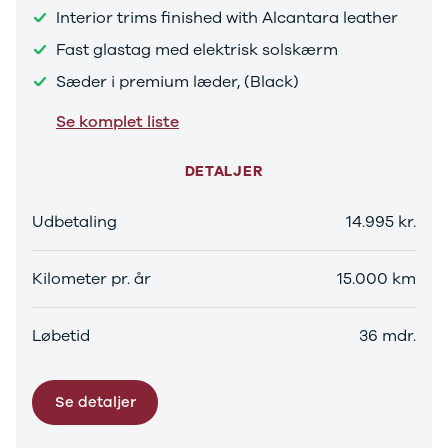
Tucson
Interior trims finished with Alcantara leather
Santa Fe
Jaguar
Fast glastag med elektrisk solskærm
Se alle
Sæder i premium læder, (Black)
Jaguar
E-Pace
Se komplet liste
XE
Iveco
DETALJER
Se alle Iveco
Daily
Udbetaling
14.995 kr.
Kia
Se alle Kia
Elbil
Kilometer pr. år
15.000 km
Picanto
Ceed
Niro
Løbetid
36 mdr.
Rio
e-Niro
Optima
Se detaljer
Sorento
Sportage