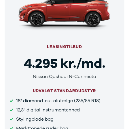
Citroën
C1
C3
C3 Picasso
ë-C4
C4
C4 Cactus
C4
LEASINGTILBUD
SpaceTourer
4.295 kr./md.
C5 Aircross
Jumper 33
Jumper 35
Nissan Qashqai N-Connecta
Cupra
Se alle
Cupra
UDVALGT STANDARDUDSTYR
Elbil
18" diamond-cut alufælge (235/55 R18)
Born
12,3'' digital instrumentenhed
Dacia
Se alle Dacia
Stylingplade bag
Elbil
Mørkttonede ruder bag
Spring