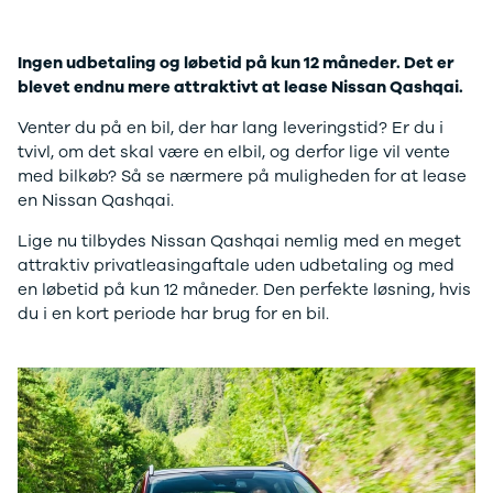
Anmeldelser
A4
Skiferie i elbil
Bo
Privatleasing
A5
20 års fødselsdag
Så
Kampagner
A6
Sommerferie med elbil
Le
Ingen udbetaling og løbetid på kun 12 måneder. Det er
Qashqai
A7
Besøg vores
Au
blevet endnu mere attraktivt at lease Nissan Qashqai.
Modeller
A8
guideunivers
Bilguiden
Se
fo
Venter du på en bil, der har lang leveringstid? Er du i
Anmeldelser
Q2
vores videoguides og
Ski
tvivl, om det skal være en elbil, og derfor lige vil vente
Privatleasing
Q3
gennemgange af nye
so
med bilkøb? Så se nærmere på muligheden for at lease
Kampagner
Q4 e-tron
biler på vores youtube-
Yd
en Nissan Qashqai.
X-Trail
Q5
kanal Bilguiden.
Ai
Modeller
Q7
Bi
Lige nu tilbydes Nissan Qashqai nemlig med en meget
Anmeldelser
S3
Br
attraktiv privatleasingaftale uden udbetaling og med
Privatleasing
SQ5
D
en løbetid på kun 12 måneder. Den perfekte løsning, hvis
Kampagner
SQ7
Fo
du i en kort periode har brug for en bil.
OMODA
e-tron
Fæ
5 EV
TT
Gl
Modeller
S5
Gr
Anmeldelser
RS6
se
Privatleasing
BMW
Ke
Kampagner
Se alle BMW
La
JAECOO
Elbil
Ru