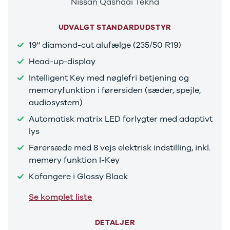
Nissan Qashqai Tekna
Se alle Ford
Elbil
Bronco
UDVALGT STANDARDUDSTYR
B-Max
19'' diamond-cut alufælge (235/50 R19)
C-Max
Capri
Head-up-display
Grand C-
Intelligent Key med nøglefri betjening og
Max
memoryfunktion i førersiden (sæder, spejle,
EcoSport
audiosystem)
Explorer
Ka
Automatisk matrix LED forlygter med adaptivt
F-150
lys
Fiesta
Førersæde med 8 vejs elektrisk indstilling, inkl.
Focus
memery funktion I-Key
Galaxy
Kuga
Kofangere i Glossy Black
Mondeo
Mustang
Se komplet liste
Mustang
Mach-E
DETALJER
Puma