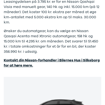
Leasingydelsen på 3.795 kr. er for en Nissan Qashqai
Ladeløsning
420d
We
Visia med manuelt gear, 140 hk og inkl. 15.000 km (på 12
til plug-in
420i
Bo
måneder). Det koster 100 kr. ekstra per måned at øge
hybrid
430i
Fin
km-antallet med 5.000 ekstra km op til maks. 30.000
Ladeguide til
Z4
bil
km.
elbil
5-serie
we
Webshop
520d
sto
Ønsker du automatgear, kan du vælge en Nissan
530d
uds
Qasqai Acenta med Xtronic automatgear, 158 hk og
530e
til 
15.000 km til 4.295 kr. om måneden. Det svarer til 51.450
X5
kr. i totale omkostninger for et år for en bil, der koster
iX
356.990 kr. i udsalg.
640i
Kontakt din Nissan-forhandler i Bilernes Hus i Silkeborg
i4
for at høre mere.
530i
BYD
Se alle BYD
Elbil
Atto 3
Han
Citroën
Se alle