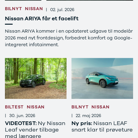
CX-5
BILNYT
NISSAN
CX-30
|
02. jul. 2026
CX-3
Nissan ARIYA får et facelift
2
3
Nissan ARIYA kommer i en opdateret udgave til modelår
6
2026 med nyt frontdesign, forbedret komfort og Google-
MX-30
integreret infotainment.
MX-5
CX-60
Mercedes
Se alle
Mercedes
Elbil
A-klasse
A180 d
A200
BILTEST
NISSAN
BILNYT
NISSAN
A200 d
|
30. jun. 2026
|
22. maj 2026
B180 d
VIDEOTEST:
Ny Nissan
Ny pris:
Nissan LEAF
B180
Leaf vender tilbage
snart klar til prøveture
B200
med længere