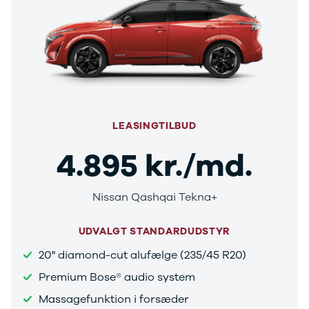
E-Transit
350 L3 Van
Honda
Se alle
Honda
Civic
Jazz
Accord
LEASINGTILBUD
CR-V
Hyundai
4.895 kr./md.
Se alle
Hyundai
Elbil
Nissan Qashqai Tekna+
Ioniq
Ioniq 5
UDVALGT STANDARDUDSTYR
Ioniq 6
Kona
20" diamond-cut alufælge (235/45 R20)
i10
Premium Bose® audio system
i20
i30
Massagefunktion i forsæder