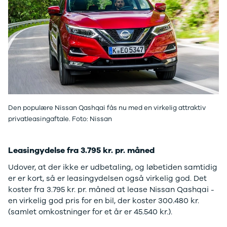
J5 EV
1-serie
Si
Modeller
118i
ŠK
Anmeldelser
120d
Tr
Privatleasing
X1
Sp
Kampagner
iX1
Sy
Ford
2-serie
Sæ
F-150
218i
Sk
Modeller
218d
Tje
Anmeldelser
220i
sk
Alle nye biler
225xe
Gra
Den populære Nissan Qashqai fås nu med en virkelig attraktiv
Guide til
3-serie
sk
privatleasingaftale. Foto: Nissan
elbiler
320i
Sm
Guide til
320d
St
hybridbiler
328i
bil
Leasingydelse fra 3.795 kr. pr. måned
Ladeløsning
330d
St
Udover, at der ikke er udbetaling, og løbetiden samtidig
til elbil
330e
rud
er er kort, så er leasingydelsen også virkelig god. Det
Oversigt
X3
Gu
koster fra 3.795 kr. pr. måned at lease Nissan Qashqai -
Clever
iX3
Al
en virkelig god pris for en bil, der koster 300.480 kr.
ladeløsning
i3
Vi
(samlet omkostninger for et år er 45.540 kr.).
Ladekabler
i3s
So
til elbilen
4-serie
He