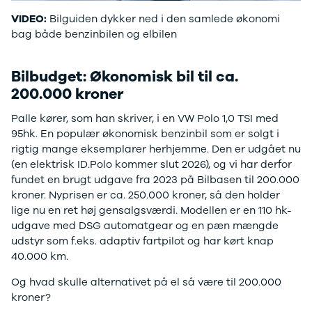
Citroën
VIDEO:
Bilguiden dykker ned i den samlede økonomi
C1
bag både benzinbilen og elbilen
C3
C3 Picasso
ë-C4
Bilbudget: Økonomisk bil til ca.
C4
200.000 kroner
C4 Cactus
C4
Palle kører, som han skriver, i en VW Polo 1,0 TSI med
SpaceTourer
95hk. En populær økonomisk benzinbil som er solgt i
C5 Aircross
rigtig mange eksemplarer herhjemme. Den er udgået nu
Jumper 33
(en elektrisk ID.Polo kommer slut 2026), og vi har derfor
Jumper 35
fundet en brugt udgave fra 2023 på Bilbasen til 200.000
Cupra
kroner. Nyprisen er ca. 250.000 kroner, så den holder
Se alle
lige nu en ret høj gensalgsværdi. Modellen er en 110 hk-
Cupra
udgave med DSG automatgear og en pæn mængde
Elbil
udstyr som f.eks. adaptiv fartpilot og har kørt knap
Born
40.000 km.
Dacia
Se alle Dacia
Og hvad skulle alternativet på el så være til 200.000
Elbil
kroner?
Spring