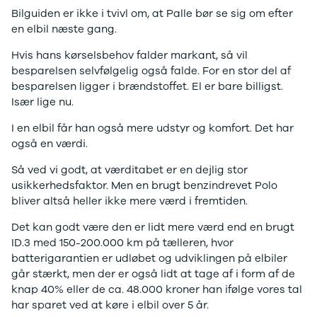
Stonic
Bilguiden er ikke i tvivl om, at Palle bør se sig om efter
Venga
en elbil næste gang.
XCeed
Hvis hans kørselsbehov falder markant, så vil
EV6
besparelsen selvfølgelig også falde. For en stor del af
ProCeed
besparelsen ligger i brændstoffet. El er bare billigst.
EV9
Især lige nu.
EV3
EV4
I en elbil får han også mere udstyr og komfort. Det har
Land Rover
også en værdi.
Se alle Land
Rover
Så ved vi godt, at værditabet er en dejlig stor
Range Rover
usikkerhedsfaktor. Men en brugt benzindrevet Polo
Sport
bliver altså heller ikke mere værd i fremtiden.
Lexus
Det kan godt være den er lidt mere værd end en brugt
Se alle Lexus
ID.3 med 150-200.000 km på tælleren, hvor
CT200h
batterigarantien er udløbet og udviklingen på elbiler
Mazda
går stærkt, men der er også lidt at tage af i form af de
Se alle
knap 40% eller de ca. 48.000 kroner han ifølge vores tal
Mazda
har sparet ved at køre i elbil over 5 år.
Elbil