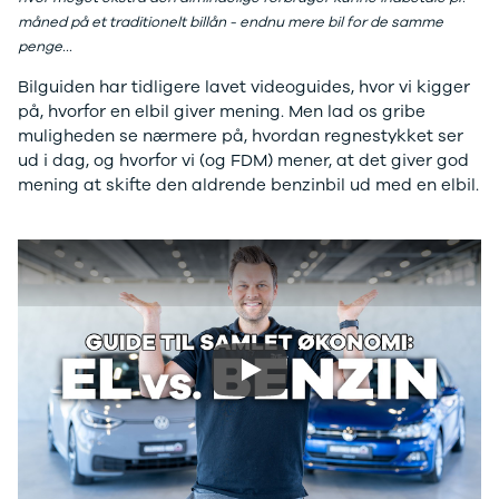
Ladeløsning
420d
We
måned på et traditionelt billån - endnu mere bil for de samme
til plug-in
420i
Bo
penge...
hybrid
430i
Fin
Bilguiden har tidligere lavet videoguides, hvor vi kigger
Ladeguide til
Z4
bil
på, hvorfor en elbil giver mening. Men lad os gribe
elbil
5-serie
we
muligheden se nærmere på, hvordan regnestykket ser
Webshop
520d
sto
ud i dag, og hvorfor vi (og FDM) mener, at det giver god
530d
uds
mening at skifte den aldrende benzinbil ud med en elbil.
530e
til 
X5
iX
640i
i4
530i
BYD
Se alle BYD
Play
Elbil
Atto 3
Han
Citroën
Se alle