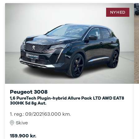
Se alle Ford
Elbil
NYHED
Bronco
B-Max
C-Max
Capri
Grand C-
Max
EcoSport
Explorer
Ka
F-150
Fiesta
Focus
Peugeot 3008
Galaxy
1,6 PureTech Plugin-hybrid Allure Pack LTD AWD EAT8
300HK 5d 8g Aut.
Kuga
Mondeo
1. reg.: 09/2021
63.000 km.
Mustang
Skive
Mustang
Mach-E
159.900 kr.
Puma