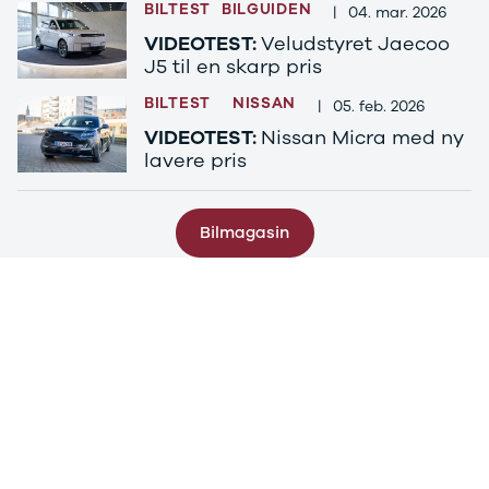
C220
BILTEST
BILGUIDEN
|
04. mar. 2026
MG
VIDEOTEST:
Veludstyret Jaecoo
Se alle MG
J5 til en skarp pris
CT200h
BILTEST
NISSAN
Elbil
|
05. feb. 2026
ZS
VIDEOTEST:
Nissan Micra med ny
Mini
lavere pris
Se alle Mini
Elbil
Cooper
Bilmagasin
Cooper SE
Cooper S
Mitsubishi
Se alle
Mitsubishi
Outlander
Space Star
Nissan
Se alle
Nissan
Elbil