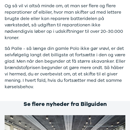
CX-5
Og så vil vi altså minde om, at man ser flere og flere
CX-30
reparationer af elbiler, hvor man skifter ud med lettere
CX-3
brugte dele eller kan reparere batteridelen på
2
værkstedet, så udgiften til reparationen ikke
3
nødvendigvis løber op i udskiftninger til over 20-30.000
6
kroner.
MX-30
MX-5
Så Palle - så længe din gamle Polo ikke gør vrøvl, er det
CX-60
selvfølgelig langt det billigste at fortsætte i den og være
Mercedes
glad. Men når den begynder at få større skavanker. Eller
Se alle
brændstofprisen begynder at gøre mere ondt. Så håber
Mercedes
vi hermed, du er overbevist om, at et skifte til el giver
Elbil
mening. I hvert fald, hvis du fortsætter med det samme
A-klasse
kørselsbehov.
A180 d
A200
Se flere nyheder fra Bilguiden
A200 d
B180 d
B180
B200