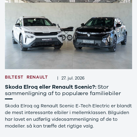
B200 d
C-klasse
C200
C220 d
C250
C300 e
C350 e
C43
C63
CLA200
CLA220 d
CLA45
BILTEST
RENAULT
|
27. jul. 2026
E-klasse
Skoda Elroq eller Renault Scenic?:
Stor
E220
sammenligning af to populære familiebiler
E220 d
E300 de
Skoda Elroq og Renault Scenic E-Tech Electric er blandt
E350 d
de mest interessante elbiler i mellemklassen. Bilguiden
E400
har lavet en udførlig videosammenligning af de to
E55
modeller. så kan træffe det rigtige valg.
GLA200
GLA250 e