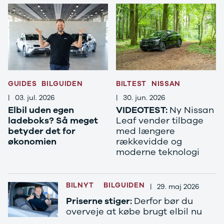
GLC250 d
GLC300
GLC300 de
GLC300 e
GLC350 d
GLC350 e
EQA-klasse
GUIDES
BILGUIDEN
BILTEST
NISSAN
EQC400
Sprinter 314
|
03. jul. 2026
|
30. jun. 2026
Sprinter 317
Elbil uden egen
VIDEOTEST:
Ny Nissan
Sprinter 319
ladeboks? Så meget
Leaf vender tilbage
Vito 111
betyder det for
med længere
Vito 114
økonomien
rækkevidde og
Vito 116
moderne teknologi
C300 de
B250 e
EQE300
BILNYT
BILGUIDEN
|
29. maj 2026
GLE400 d
Priserne stiger:
Derfor bør du
C200 d
overveje at købe brugt elbil nu
EQB350