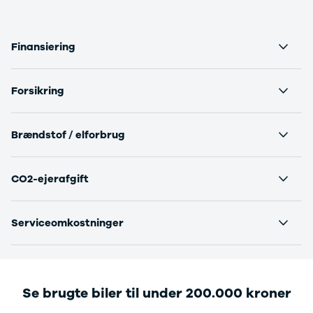
3
3 Crossback
5
Finansiering
7 Crossback
Fiat
Se alle Fiat
Forsikring
Elbil
500
500C
Brændstof / elforbrug
500L
500L Wagon
Panda
CO2-ejerafgift
500e
500X
Serviceomkostninger
Tipo
Doblo Cargo
Ducato 33
Ducato 35
Talento
Se brugte biler til under 200.000 kroner
Ford