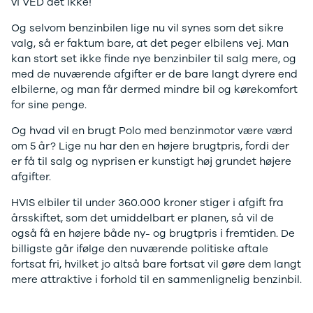
vi VED det ikke!
E-Transit
350 L3 Van
Og selvom benzinbilen lige nu vil synes som det sikre
Honda
valg, så er faktum bare, at det peger elbilens vej. Man
Se alle
kan stort set ikke finde nye benzinbiler til salg mere, og
Honda
med de nuværende afgifter er de bare langt dyrere end
Civic
elbilerne, og man får dermed mindre bil og kørekomfort
Jazz
for sine penge.
Accord
CR-V
Og hvad vil en brugt Polo med benzinmotor være værd
Hyundai
om 5 år? Lige nu har den en højere brugtpris, fordi der
Se alle
er få til salg og nyprisen er kunstigt høj grundet højere
Hyundai
afgifter.
Elbil
HVIS elbiler til under 360.000 kroner stiger i afgift fra
Ioniq
årsskiftet, som det umiddelbart er planen, så vil de
Ioniq 5
også få en højere både ny- og brugtpris i fremtiden. De
Ioniq 6
billigste går ifølge den nuværende politiske aftale
Kona
fortsat fri, hvilket jo altså bare fortsat vil gøre dem langt
i10
mere attraktive i forhold til en sammenlignelig benzinbil.
i20
i30