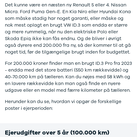
Det kunne være en næsten ny Renault 5 eller 4. Nissan
Sandero og
Micra. Ford Puma Gen-E. En Kia Niro eller Hyundai Kona
Sandero
som måske stadig har noget garanti, eller måske og
Stepway
nok mest oplagt en brugt VW ID.3 som endda er større
Sandero
og mere rummelig, når nu den elektriske Polo eller
Stepway
Skoda Epiq ikke kan fås endnu. Og de bliver i øvrigt
Duster
også dyrere end 200.000 fra ny, så der kommer til at gå
Dokker
noget tid, før de tilgængelige brugt inden for budgettet.
Lodgy og
Lodgy
For 200.000 kroner finder man en brugt ID.3 Pro fra 2023
Stepway
- endda med det store batteri (550 km rækkevidde) og
Lodgy
40-70.000 km på tælleren. Kan du nøjes med 58 kWh og
Stepway
en lavere rækkevidde kan man også finde en nyere
Jogger
udgave eller en model med færre kilometer på tælleren.
Logan og
Logan
Herunder kan du se, hvordan vi opgør de forskellige
Stepway
poster i ejerperioden:
Logan
Stepway
DS
Ejerudgifter over 5 år (100.000 km)
Se alle DS