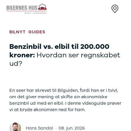
Nye biler
Brugte biler
Bilmagasin
Væ
Nissan
Bilmærker
Bilmærker
Bi
MICRA
Se alle
Alle artikler
Al
BILNYT
GUIDES
Modeller
bilmærker
Nissan
Au
Anmeldelser
Aiways
OMODA
BM
Benzinbil vs. elbil til 200.000
Privatleasing
Se alle
JAECOO
Cu
kroner:
Hvordan ser regnskabet
Kampagner
Aiways
Kia
JA
ud?
LEAF
U5
Volkswagen
Ki
Modeller
Alfa Romeo
Audi
Ni
Anmeldelser
Se alle Alfa
Skoda
OM
Privatleasing
Romeo
BMW
SE
ARIYA
Giulia
Kategorier
Sk
En seer har skrevet til Bilguiden, fordi han er i tvivl,
Modeller
Stelvio
Bilnyt
VW
om det giver mening at skifte sin økonomiske
Anmeldelser
Audi
Biltest
Vo
benzinbil ud med en elbil. I denne videoguide prøver
Privatleasing
Se alle Audi
Alt om elbiler
End
vi at bryde økonomien ned for ham.
Kampagner
Elbil
Alt om varebiler
Væ
Juke
A1
Guides
Se
Modeller
A3
Årets Bil
ab
Hans Sandal
·
08. jun. 2026