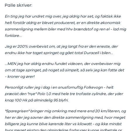
J5 EV
1-serie
Si
Palle skriver:
Modeller
118i
ŠK
Anmeldelser
120d
Tr
En ting jeg har undret mig over, jeg aldrig har set, og faktisk ikke
Privatleasing
X1
Sp
helt forstår aldrig er blevet produceret, er en direkte økonomisk
Kampagner
iX1
Sy
sammenligning mellem biler med hhv brændstof og ren el - lad mig
Ford
2-serie
Sæ
forklare...
F-150
218i
Sk
Modeller
218d
Tje
Jeg er 200% overbevist om, at jeg langt fra er den eneste, der
Anmeldelser
220i
sk
endnu ikke har taget springet og gået total Duracell i bilen...
Alle nye biler
225xe
Gra
...MEN jeg har aldrig endnu fundet videoen, der overbeviser mig
Guide til
3-serie
sk
om at tage springet, på noget så simpelt, så selv jeg kan fatte det
elbiler
320i
Sm
- kroner og ører!
Guide til
320d
St
hybridbiler
328i
bil
Personligt ruller jeg i dag i en snusfornuftig Folkevogn - helt
Ladeløsning
330d
St
præcist den "nye" Polo 1,0 med hele tre trofaste cylindre, der yder
til elbil
330e
rud
knap 100 Hk på almindelig 95 blyfri.
Oversigt
X3
Gu
Clever
iX3
Al
"Sparegrisen" bringer mig omkring med mere end 20 km/literen, og
ladeløsning
i3
Vi
her er der jeg savner den direkte sammenligning med, hvor meget
Ladekabler
i3s
So
billigere jeg kunne blive kørende liter vs kilowatt - og ikke mindst
til elbilen
4-serie
He
hvor meget ekstra den almindelige forbruger kunne indbetale pr.