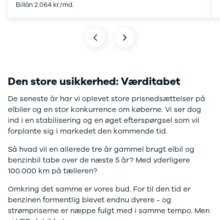
Billån 2.064 kr./md.
Ranger
Ranger
Raptor
S-Max
Transit
Courier
Transit
Den store usikkerhed: Værditabet
Connect
Transit
De seneste år har vi oplevet store prisnedsættelser på
Custom
elbiler og en stor konkurrence om køberne. Vi ser dog
Transit 350
ind i en stabilisering og en øget efterspørgsel som vil
L2 Van
forplante sig i markedet den kommende tid.
Transit 350
Så hvad vil en allerede tre år gammel brugt elbil og
L3 Van
benzinbil tabe over de næste 5 år? Med yderligere
Transit 350
100.000 km på tælleren?
L3 Chassis
Transit 350
Omkring det samme er vores bud. For til den tid er
L4 Chassis
benzinen formentlig blevet endnu dyrere - og
E-Transit
strømpriserne er næppe fulgt med i samme tempo. Men
350 L2 Van