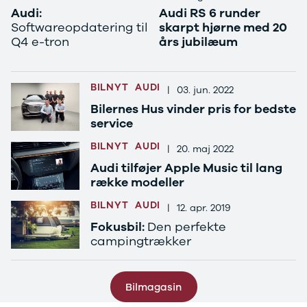
Se alle Ford
Audi:
Audi RS 6 runder
Elbil
Softwareopdatering til
skarpt hjørne med 20
Bronco
Q4 e-tron
års jubilæum
B-Max
C-Max
Capri
BILNYT
AUDI
|
03. jun. 2022
Grand C-
Bilernes Hus vinder pris for bedste
Max
service
EcoSport
Explorer
BILNYT
AUDI
|
20. maj 2022
Ka
Audi tilføjer Apple Music til lang
F-150
række modeller
Fiesta
Focus
BILNYT
AUDI
|
12. apr. 2019
Galaxy
Fokusbil:
Den perfekte
Kuga
campingtrækker
Mondeo
Mustang
Mustang
Bilmagasin
Mach-E
Puma