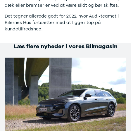
dæk eller bremser er ved at være slidt og bør skiftes.
Sandero og
Sandero
Det tegner allerede godt for 2022, hvor Audi-teamet i
Stepway
Bilernes Hus fortsætter med at ligge i top på
Sandero
kundetilfredshed.
Stepway
Duster
Dokker
Læs flere nyheder i vores Bilmagasin
Lodgy og
Lodgy
Stepway
Lodgy
Stepway
Jogger
Logan og
Logan
Stepway
Logan
Stepway
DS
Se alle DS