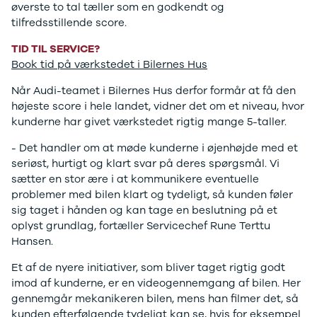
Citroën
øverste to tal tæller som en godkendt og
C1
tilfredsstillende score.
C3
TID TIL SERVICE?
C3 Picasso
Book tid på værkstedet i Bilernes Hus
ë-C4
C4
Når Audi-teamet i Bilernes Hus derfor formår at få den
C4 Cactus
højeste score i hele landet, vidner det om et niveau, hvor
C4
kunderne har givet værkstedet rigtig mange 5-taller.
SpaceTourer
C5 Aircross
- Det handler om at møde kunderne i øjenhøjde med et
Jumper 33
seriøst, hurtigt og klart svar på deres spørgsmål. Vi
Jumper 35
sætter en stor ære i at kommunikere eventuelle
Cupra
problemer med bilen klart og tydeligt, så kunden føler
Se alle
sig taget i hånden og kan tage en beslutning på et
Cupra
oplyst grundlag, fortæller Servicechef Rune Terttu
Elbil
Hansen.
Born
Et af de nyere initiativer, som bliver taget rigtig godt
Dacia
imod af kunderne, er en videogennemgang af bilen. Her
Se alle Dacia
gennemgår mekanikeren bilen, mens han filmer det, så
Elbil
kunden efterfølgende tydeligt kan se, hvis for eksempel
Spring