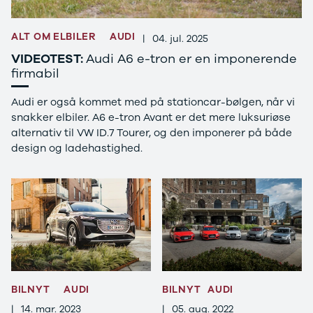
3
3 Crossback
ALT OM ELBILER
AUDI
|
04. jul. 2025
5
7 Crossback
VIDEOTEST:
Audi A6 e-tron er en imponerende
Fiat
firmabil
Se alle Fiat
Elbil
Audi er også kommet med på stationcar-bølgen, når vi
500
snakker elbiler. A6 e-tron Avant er det mere luksuriøse
500C
alternativ til VW ID.7 Tourer, og den imponerer på både
500L
design og ladehastighed.
500L Wagon
Panda
500e
500X
Tipo
Doblo Cargo
Ducato 33
Ducato 35
Talento
BILNYT
AUDI
BILNYT
AUDI
Ford
|
14. mar. 2023
|
05. aug. 2022