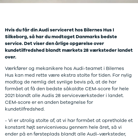
Anmeldelser
A4
Skiferie i elbil
Bo
Privatleasing
A5
20 års fødselsdag
Så
Kampagner
A6
Sommerferie med elbil
Le
Qashqai
A7
Besøg vores
Au
Hvis du får din Audi serviceret hos Bilernes Hus I
Modeller
A8
guideunivers
Bilguiden
Se
fo
Silkeborg, så har du modtaget Danmarks bedste
Anmeldelser
Q2
vores videoguides og
Ski
service. Det viser den årlige opgørelse over
Privatleasing
Q3
gennemgange af nye
so
kundetilfredshed blandt mærkets 28 værksteder landet
Kampagner
Q4 e-tron
biler på vores youtube-
Yd
over.
X-Trail
Q5
kanal Bilguiden.
Ai
Modeller
Q7
Bi
Værkfører og mekanikere hos Audi-teamet i Bilernes
Anmeldelser
S3
Br
Hus kan med rette være ekstra stolte for tiden. For nylig
Privatleasing
SQ5
D
modtog de nemlig det synlige bevis på, at de har
Kampagner
SQ7
Fo
formået at få den bedste såkaldte CEM-score for hele
OMODA
e-tron
Fæ
2021 blandt alle Audis 28 serviceværksteder i landet.
5 EV
TT
Gl
CEM-score er en anden betegnelse for
Modeller
S5
Gr
kundetilfredshed.
Anmeldelser
RS6
se
Privatleasing
BMW
Ke
- Vi er utrolig stolte af, at vi har formået at opretholde et
Kampagner
Se alle BMW
La
konstant højt serviceniveau gennem hele året, så vi
JAECOO
Elbil
Ru
ender på en førsteplads blandt alle Audi-værksteder,