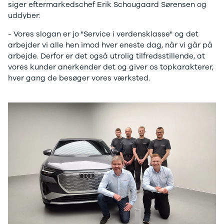
J5 EV
1-serie
Si
siger eftermarkedschef Erik Schougaard Sørensen og
Modeller
118i
ŠK
uddyber:
Anmeldelser
120d
Tr
Privatleasing
X1
Sp
- Vores slogan er jo "Service i verdensklasse" og det
Kampagner
iX1
Sy
arbejder vi alle hen imod hver eneste dag, når vi går på
Ford
2-serie
Sæ
arbejde. Derfor er det også utrolig tilfredsstillende, at
F-150
218i
Sk
vores kunder anerkender det og giver os topkarakterer,
Modeller
218d
Tje
hver gang de besøger vores værksted.
Anmeldelser
220i
sk
Alle nye biler
225xe
Gra
Guide til
3-serie
sk
elbiler
320i
Sm
Guide til
320d
St
hybridbiler
328i
bil
Ladeløsning
330d
St
til elbil
330e
rud
Oversigt
X3
Gu
Clever
iX3
Al
ladeløsning
i3
Vi
Ladekabler
i3s
So
til elbilen
4-serie
He