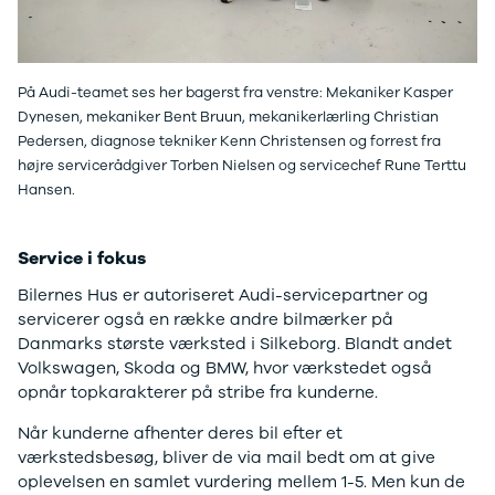
Ladeløsning
420d
We
til plug-in
420i
Bo
hybrid
430i
Fin
Ladeguide til
Z4
bil
På Audi-teamet ses her bagerst fra venstre: Mekaniker Kasper
elbil
5-serie
we
Dynesen, mekaniker Bent Bruun, mekanikerlærling Christian
Webshop
520d
sto
Pedersen, diagnose tekniker Kenn Christensen og forrest fra
530d
uds
højre servicerådgiver Torben Nielsen og servicechef Rune Terttu
530e
til 
Hansen.
X5
iX
Service i fokus
640i
i4
Bilernes Hus er autoriseret Audi-servicepartner og
530i
servicerer også en række andre bilmærker på
BYD
Danmarks største værksted i Silkeborg. Blandt andet
Se alle BYD
Volkswagen, Skoda og BMW, hvor værkstedet også
Elbil
opnår topkarakterer på stribe fra kunderne.
Atto 3
Han
Når kunderne afhenter deres bil efter et
Citroën
værkstedsbesøg, bliver de via mail bedt om at give
Se alle
oplevelsen en samlet vurdering mellem 1-5. Men kun de