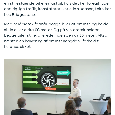
en stillestående bil eller lastbil, hvis det her foregik ude i
3
den rigtige trafik, konstaterer Christian Jensen, tekniker
3 Crossback
hos Bridgestone.
5
7 Crossback
Med helårsdæk formår begge biler at bremse og holde
Fiat
stille efter cirka 66 meter. Og på vinterdæk holder
Se alle Fiat
begge biler stille, allerede inden de når 35 meter. Altså
Elbil
næsten en halvering af bremselængden i forhold til
500
helårsdækket.
500C
500L
500L Wagon
Panda
500e
500X
Tipo
Doblo Cargo
Ducato 33
Ducato 35
Talento
Ford