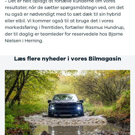
- Det er helt oplagt at fortælle kunderne om vores
E-Transit
resultater, når de sætter spørgsmålstegn ved, om det
350 L3 Van
nu også er nødvendigt med to sæt dæk til sin hybrid
Honda
eller elbil. Vi kommer også til at bruge det i vores
Se alle
markedsføring i fremtiden, fortæller Rasmus Hundrup,
Honda
der til daglig er teamleder for reservedele hos Bjarne
Civic
Nielsen i Herning.
Jazz
Accord
CR-V
Læs flere nyheder i vores Bilmagasin
Hyundai
Se alle
Hyundai
Elbil
Ioniq
Ioniq 5
Ioniq 6
Kona
i10
i20
i30