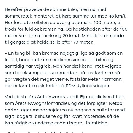
Ranger
Herefter prøvede de samme biler, men nu med
Ranger
sommerdæk monteret, at køre samme tur med 48 km/t.
Raptor
Her fortsatte elbilen ud over glatbanens 100 meter, til
S-Max
trods for fuld opbremsning. Og hastigheden efter de 100
Transit
meter var fortsat omkring 20 km/t. Minibilen formåede
Courier
til gengæld at holde stille efter 70 meter.
Transit
Connect
- En tung bil kan bremse nøjagtig lige så godt som en
Transit
let bil, bare dækkene er dimensioneret til bilen og
Custom
samtidig har vejgreb. Men har dækkene intet vejgreb
Transit 350
som for eksempel et sommerdæk på fastkørt sne, så
L2 Van
gør vægten det meget værre, fastslår Peter Normann,
Transit 350
der er køreteknisk leder på FDM Jyllandsringen.
L3 Van
Ved sidste års Auto Awards vandt Bjarne Nielsen titlen
Transit 350
som Årets Nyvognsforhandler, og det forpligter. Netop
L3 Chassis
derfor tager medarbejderne nu dagens resultater med
Transit 350
sig tilbage til bilhusene og får lavet materiale, så de
L4 Chassis
kan rådgive kunderne endnu bedre i fremtiden.
E-Transit
350 L2 Van