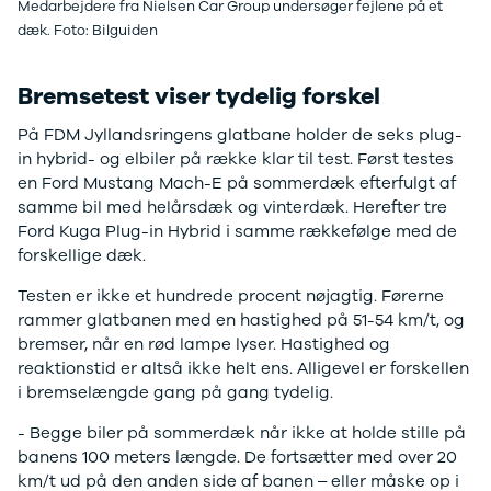
Medarbejdere fra Nielsen Car Group undersøger fejlene på et
Sandero og
dæk. Foto: Bilguiden
Sandero
Stepway
Bremsetest viser tydelig forskel
Sandero
Stepway
På FDM Jyllandsringens glatbane holder de seks plug-
Duster
in hybrid- og elbiler på række klar til test. Først testes
Dokker
en Ford Mustang Mach-E på sommerdæk efterfulgt af
Lodgy og
samme bil med helårsdæk og vinterdæk. Herefter tre
Lodgy
Ford Kuga Plug-in Hybrid i samme rækkefølge med de
Stepway
forskellige dæk.
Lodgy
Stepway
Testen er ikke et hundrede procent nøjagtig. Førerne
Jogger
rammer glatbanen med en hastighed på 51-54 km/t, og
Logan og
bremser, når en rød lampe lyser. Hastighed og
Logan
reaktionstid er altså ikke helt ens. Alligevel er forskellen
Stepway
i bremselængde gang på gang tydelig.
Logan
- Begge biler på sommerdæk når ikke at holde stille på
Stepway
banens 100 meters længde. De fortsætter med over 20
DS
km/t ud på den anden side af banen – eller måske op i
Se alle DS