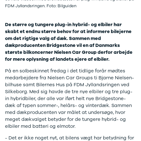
J5 EV
1-serie
Si
FDM Jyllandsringen. Foto: Bilguiden
Modeller
118i
ŠK
Anmeldelser
120d
Tr
Privatleasing
X1
Sp
De større og tungere plug-in hybrid- og elbiler har
Kampagner
iX1
Sy
skabt et endnu større behov for at informere bilejerne
Ford
2-serie
Sæ
om det rigtige valg af dæk. Sammen med
F-150
218i
Sk
dækproducenten Bridgestone vil en af Danmarks
Modeller
218d
Tje
største bilkoncerner Nielsen Car Group derfor arbejde
Anmeldelser
220i
sk
for mere oplysning af landets ejere af elbiler.
Alle nye biler
225xe
Gra
Guide til
3-serie
sk
På en solbeskinnet fredag i det tidlige forår mødtes
elbiler
320i
Sm
medarbejdere fra Nielsen Car Groups ti Bjarne Nielsen-
Guide til
320d
St
bilhuse samt Bilernes Hus på FDM Jyllandsringen ved
hybridbiler
328i
bil
Silkeborg. Med sig havde de tre nye elbiler og tre plug-
Ladeløsning
330d
St
in hybridbiler, der alle var iført helt nye Bridgestone-
til elbil
330e
rud
dæk af typen sommer-, helårs- og vinterdæk. Sammen
Oversigt
X3
Gu
med dækproducenten var målet at undersøge, hvor
Clever
iX3
Al
meget dækvalget betyder for de tungere hybrid- og
ladeløsning
i3
Vi
elbiler med batteri og elmotor.
Ladekabler
i3s
So
- Det er ikke noget nyt, at bilens vægt har betydning for
til elbilen
4-serie
He