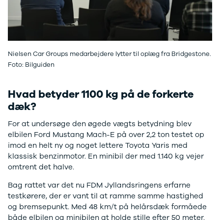
Se alle Ford
Elbil
Bronco
B-Max
C-Max
Nielsen Car Groups medarbejdere lytter til oplæg fra Bridgestone.
Capri
Foto: Bilguiden
Grand C-
Max
EcoSport
Hvad betyder 1100 kg på de forkerte
Explorer
dæk?
Ka
F-150
For at undersøge den øgede vægts betydning blev
Fiesta
elbilen Ford Mustang Mach-E på over 2,2 ton testet op
Focus
imod en helt ny og noget lettere Toyota Yaris med
Galaxy
klassisk benzinmotor. En minibil der med 1.140 kg vejer
Kuga
omtrent det halve.
Mondeo
Bag rattet var det nu FDM Jyllandsringens erfarne
Mustang
testkørere, der er vant til at ramme samme hastighed
Mustang
og bremsepunkt. Med 48 km/t på helårsdæk formåede
Mach-E
både elbilen og minibilen at holde stille efter 50 meter.
Puma