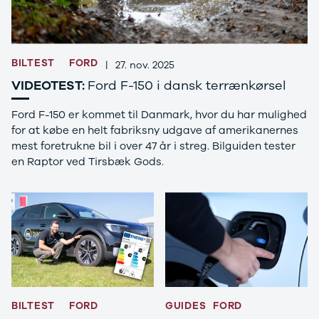
Tucson
Santa Fe
Jaguar
Se alle
BILTEST
FORD
Jaguar
|
27. nov. 2025
E-Pace
VIDEOTEST:
Ford F-150 i dansk terrænkørsel
XE
Iveco
Ford F-150 er kommet til Danmark, hvor du har mulighed
Se alle Iveco
for at købe en helt fabriksny udgave af amerikanernes
Daily
mest foretrukne bil i over 47 år i streg. Bilguiden tester
Kia
en Raptor ved Tirsbæk Gods.
Se alle Kia
Elbil
Picanto
Ceed
Niro
Rio
e-Niro
Optima
Sorento
BILTEST
FORD
GUIDES
FORD
Sportage