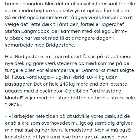
bremselængden. Men det er alligevel interessant for alle
Ladeløsning
420d
We
vores medarbejdere ved selvsyn at opleve forskellene.
til plug-in
420i
Bo
Så er det også nemmere at rådgive vores kunder om at
hybrid
430i
Fin
vælge det rette dæk til årstiden, fortæller lagerchef
Ladeguide til
Z4
bil
Stefan Langmaack, der sammen med kollega Jimmy
elbil
5-serie
we
Uldbæk har været med til at arrangere dagen i
Webshop
520d
sto
samarbejde med Bridgestone.
530d
uds
530e
til 
Hos Bridgestone har man et stort fokus på at optimere
X5
nye dæk og gøre værkstederne opmærksomme på de
iX
tungere biler. For eksempel vejer Danmarks mest solgte
640i
bil i 2021, Ford Kuga Plug-in Hybrid, 1.844 kg uden
i4
passagerer. Det er hele 245 kg mere end den letteste
530i
udgave med dieselmotor. Og elbilen Ford Mustang
BYD
Mach-E vejer med det store batteri og firehjulstræk hele
Se alle BYD
2.257 kg.
Elbil
Atto 3
- Vi arbejder hele tiden på at udvikle vores dæk, så de
Han
er så sikre som overhovedet muligt og samtidig afgiver
Citroën
minimal støj og har lav rullemodstand. Men vi må også
Se alle
konstatere, at fysikkens love bare gør, at uanset hvor