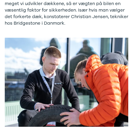
Citroën
meget vi udvikler dækkene, så er vægten på bilen en
C1
væsentlig faktor for sikkerheden. Især hvis man vælger
C3
det forkerte dæk, konstaterer Christian Jensen, tekniker
C3 Picasso
hos Bridgestone i Danmark.
ë-C4
C4
C4 Cactus
C4
SpaceTourer
C5 Aircross
Jumper 33
Jumper 35
Cupra
Se alle
Cupra
Elbil
Born
Dacia
Se alle Dacia
Elbil
Spring