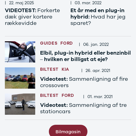
|
22. maj 2025
|
03. mar. 2022
Stonic
VIDEOTEST:
Forkerte
Et år med en plug-in
Venga
dæk giver kortere
hybrid:
Hvad har jeg
XCeed
rækkevidde
sparet?
EV6
ProCeed
EV9
GUIDES
FORD
|
06. jan. 2022
EV3
EV4
Elbil, plug-in hybrid eller benzinbil
Land Rover
– hvilken er billigst at eje?
Se alle Land
BILTEST
KIA
|
26. apr. 2021
Rover
Videotest:
Sammenligning af fire
Range Rover
crossovers
Sport
Lexus
BILTEST
FORD
|
01. mar. 2021
Se alle Lexus
Videotest:
Sammenligning af tre
CT200h
stationcars
Mazda
Se alle
Mazda
Bilmagasin
Elbil