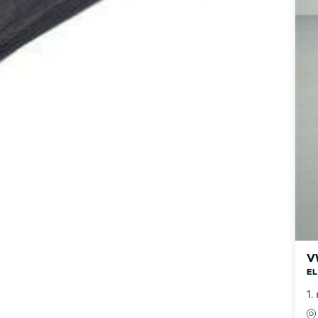
V
EL
1.