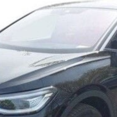
ok værksted
dan arbejder vi
j en kundebil
toriserede
rdele
ft til
mmerdæk
elser
rcondition rens
lplejepakker
emsetjek
æk
rårsklargøring
lgkonservering
asbehandling
atis
rvicerådgivning
ramisk coating
kforsegling
stbeskyttelse