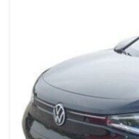
Anmeldelser
A4
Skiferie i elbil
Bo
Privatleasing
A5
20 års fødselsdag
Så
Kampagner
A6
Sommerferie med elbil
Le
Qashqai
A7
Besøg vores
Au
Modeller
A8
guideunivers
Bilguiden
Se
fo
Anmeldelser
Q2
vores videoguides og
Ski
Privatleasing
Q3
gennemgange af nye
so
Kampagner
Q4 e-tron
biler på vores youtube-
Yd
X-Trail
Q5
kanal Bilguiden.
Ai
Modeller
Q7
Bi
Anmeldelser
S3
Br
Privatleasing
SQ5
D
Kampagner
SQ7
Fo
OMODA
e-tron
Fæ
5 EV
TT
Gl
Modeller
S5
Gr
Anmeldelser
RS6
se
Privatleasing
BMW
Ke
Kampagner
Se alle BMW
La
JAECOO
Elbil
Ru