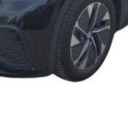
kkerhedstjek
ODA
yghedsservice 5+
oring
nsgennemgang
deimprægnering
ader på bilen
kliste, når
aden er sket
tis lånebil ved
ade
å buler og ridser
ørre skader på
en
enslag og
eskift
ide til dæk
t om dæk
nterdæk
mmerdæk
lårsdæk