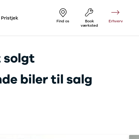
Pristjek
Find os
Book
Erhverv
værksted
 solgt
e biler til salg