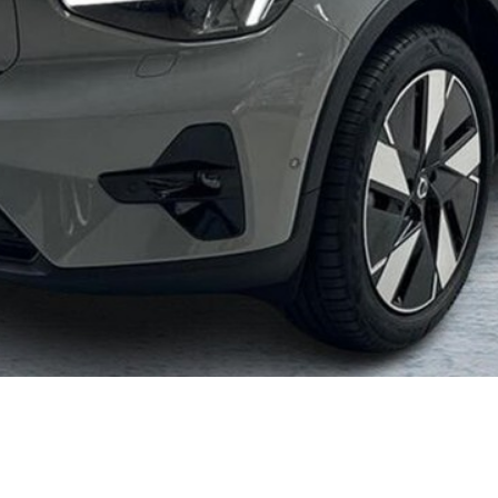
kkerhedstjek
ODA
yghedsservice 5+
oring
nsgennemgang
deimprægnering
ader på bilen
kliste, når
aden er sket
tis lånebil ved
ade
å buler og ridser
ørre skader på
en
enslag og
eskift
ide til dæk
t om dæk
nterdæk
mmerdæk
lårsdæk