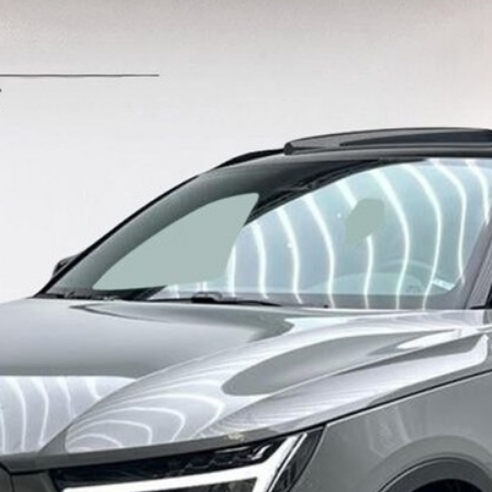
ok værksted
dan arbejder vi
j en kundebil
toriserede
rdele
ft til
mmerdæk
elser
rcondition rens
lplejepakker
emsetjek
æk
rårsklargøring
lgkonservering
asbehandling
atis
rvicerådgivning
ramisk coating
kforsegling
stbeskyttelse