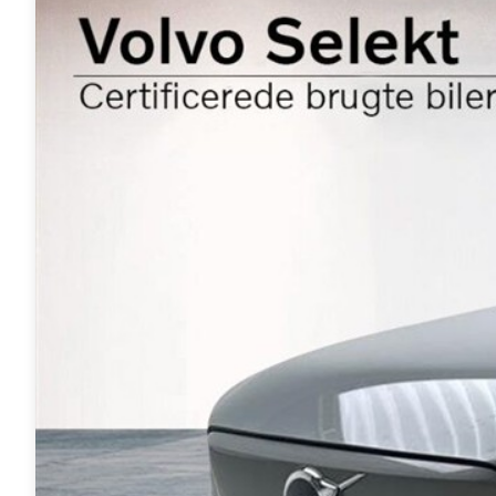
Anmeldelser
A4
Skiferie i elbil
Bo
Privatleasing
A5
20 års fødselsdag
Så
Kampagner
A6
Sommerferie med elbil
Le
Qashqai
A7
Besøg vores
Au
Modeller
A8
guideunivers
Bilguiden
Se
fo
Anmeldelser
Q2
vores videoguides og
Ski
Privatleasing
Q3
gennemgange af nye
so
Kampagner
Q4 e-tron
biler på vores youtube-
Yd
X-Trail
Q5
kanal Bilguiden.
Ai
Modeller
Q7
Bi
Anmeldelser
S3
Br
Privatleasing
SQ5
D
Kampagner
SQ7
Fo
OMODA
e-tron
Fæ
5 EV
TT
Gl
Modeller
S5
Gr
Anmeldelser
RS6
se
Privatleasing
BMW
Ke
Kampagner
Se alle BMW
La
JAECOO
Elbil
Ru