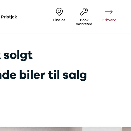
Pristjek
Find os
Book
Erhverv
værksted
 solgt
e biler til salg