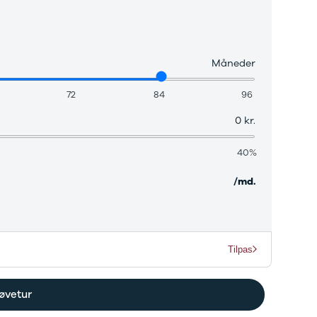
Måneder
72
84
96
0 kr.
40%
/md.
Tilpas
øvetur