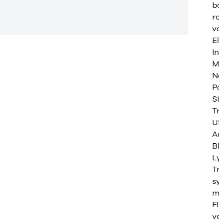
b
r
v
E
I
M
N
P
S
T
U
A
B
L
T
s
m
F
y