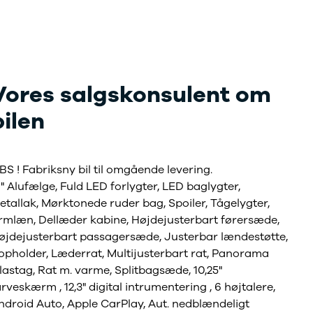
Vores salgskonsulent om
bilen
BS ! Fabriksny bil til omgående levering.
7" Alufælge, Fuld LED forlygter, LED baglygter,
etallak, Mørktonede ruder bag, Spoiler, Tågelygter,
rmlæn, Dellæder kabine, Højdejusterbart førersæde,
øjdejusterbart passagersæde, Justerbar lændestøtte,
opholder, Læderrat, Multijusterbart rat, Panorama
lastag, Rat m. varme, Splitbagsæde, 10,25"
arveskærm , 12,3" digital intrumentering , 6 højtalere,
ndroid Auto, Apple CarPlay, Aut. nedblændeligt