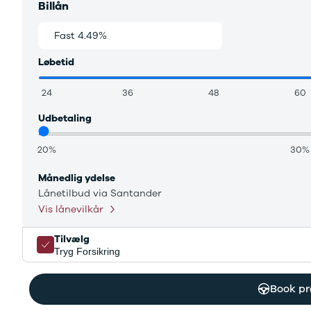
Citroën
Billån
C1
C3
Fast 4.49%
Variabel 3.69%
C3 Picasso
Løbetid
ë-C4
C4
24
36
48
60
C4 Cactus
C4
Udbetaling
SpaceTourer
C5 Aircross
20%
30%
Jumper 33
Jumper 35
Månedlig ydelse
Cupra
Lånetilbud via Santander
Se alle
Vis lånevilkår
Cupra
Elbil
Tilvælg
Born
Tryg Forsikring
Dacia
Se alle Dacia
Book pr
Elbil
Spring