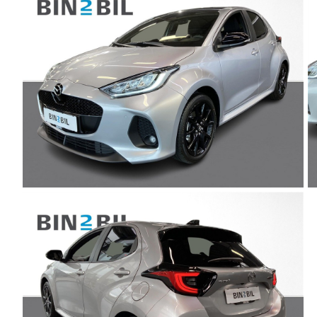
J5 EV
1-serie
Si
Modeller
118i
ŠK
Anmeldelser
120d
Tr
Privatleasing
X1
Sp
Kampagner
iX1
Sy
Ford
2-serie
Sæ
F-150
218i
Sk
Modeller
218d
Tje
Anmeldelser
220i
sk
Alle nye biler
225xe
Gra
Guide til
3-serie
sk
elbiler
320i
Sm
Guide til
320d
St
hybridbiler
328i
bil
Ladeløsning
330d
St
til elbil
330e
rud
Oversigt
X3
Gu
Clever
iX3
Al
ladeløsning
i3
Vi
Ladekabler
i3s
So
til elbilen
4-serie
He