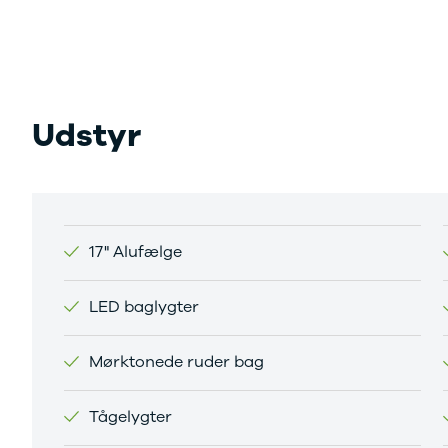
Sandero og
Sandero
Stepway
Sandero
Stepway
Udstyr
Duster
Dokker
Lodgy og
Lodgy
Stepway
Lodgy
17" Alufælge
Stepway
Jogger
LED baglygter
Logan og
Logan
Stepway
Mørktonede ruder bag
Logan
Stepway
Tågelygter
DS
Se alle DS