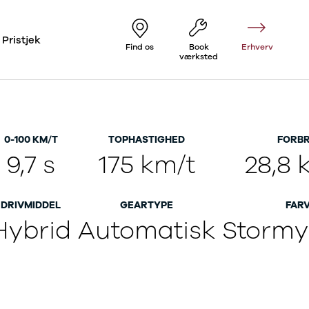
Pristjek
Find os
Book
Erhverv
værksted
0-100 KM/T
TOPHASTIGHED
FORB
9,7 s
175 km/t
28,8 
DRIVMIDDEL
GEARTYPE
FAR
Hybrid
Automatisk
Stormy 