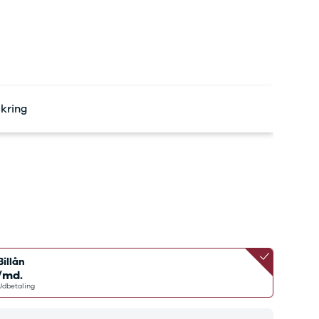
bshop
ok værksted
d tilbehør til
en
Bilernes Hus'
bshop
Vi har et
rt udvalg af
tyr og tilbehør
ikring
din bil.
Billån
/md.
Udbetaling