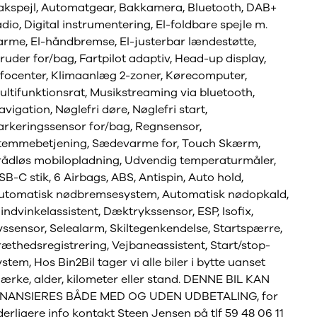
akspejl, Automatgear, Bakkamera, Bluetooth, DAB+
adio, Digital instrumentering, El-foldbare spejle m.
arme, El-håndbremse, El-justerbar lændestøtte,
lruder for/bag, Fartpilot adaptiv, Head-up display,
nfocenter, Klimaanlæg 2-zoner, Kørecomputer,
ultifunktionsrat, Musikstreaming via bluetooth,
avigation, Nøglefri døre, Nøglefri start,
arkeringssensor for/bag, Regnsensor,
temmebetjening, Sædevarme for, Touch Skærm,
rådløs mobilopladning, Udvendig temperaturmåler,
SB-C stik, 6 Airbags, ABS, Antispin, Auto hold,
utomatisk nødbremsesystem, Automatisk nødopkald,
lindvinkelassistent, Dæktrykssensor, ESP, Isofix,
yssensor, Selealarm, Skiltegenkendelse, Startspærre,
ræthedsregistrering, Vejbaneassistent, Start/stop-
ystem, Hos Bin2Bil tager vi alle biler i bytte uanset
ærke, alder, kilometer eller stand. DENNE BIL KAN
INANSIERES BÅDE MED OG UDEN UDBETALING, for
derligere info kontakt Steen Jensen på tlf 59 48 06 11