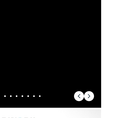
ok værksted
dan arbejder vi
j en kundebil
toriserede
rdele
ft til
mmerdæk
elser
rcondition rens
lplejepakker
emsetjek
æk
rårsklargøring
lgkonservering
asbehandling
atis
rvicerådgivning
ramisk coating
kforsegling
stbeskyttelse