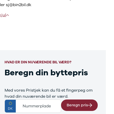
ller
sj@bin2bil.dk
kjul
HVAD ER DIN NUVÆRENDE BIL VÆRD?
Beregn din byttepris
Med vores Pristjek kan du få et fingerpeg om
hvad din nuværende bil er værd.
Beregn pris
Nummerplade
DK