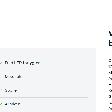
O
Fuld LED forlygter
1
M
Metallak
A
H
Spoiler
K
G
f
Armlæn
A