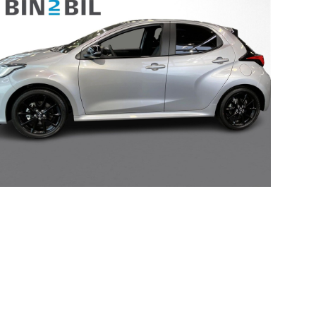
kkerhedstjek
ODA
yghedsservice 5+
oring
nsgennemgang
deimprægnering
ader på bilen
kliste, når
aden er sket
tis lånebil ved
ade
å buler og ridser
ørre skader på
en
enslag og
eskift
ide til dæk
t om dæk
nterdæk
mmerdæk
lårsdæk