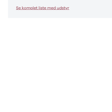
3
Se komplet liste med udstyr
3 Crossback
5
7 Crossback
Fiat
Se alle Fiat
Elbil
500
500C
500L
500L Wagon
Panda
500e
500X
Tipo
Doblo Cargo
Ducato 33
Ducato 35
Talento
Ford