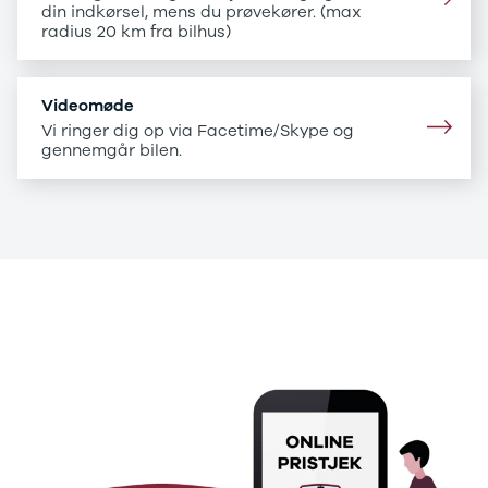
B200 d
din indkørsel, mens du prøvekører. (max
C-klasse
radius 20 km fra bilhus)
C200
C220 d
C250
Videomøde
C300 e
Vi ringer dig op via Facetime/Skype og
C350 e
gennemgår bilen.
C43
C63
CLA200
CLA220 d
CLA45
E-klasse
.
E220
E220 d
.
E300 de
E350 d
E400
E55
GLA200
GLA250 e