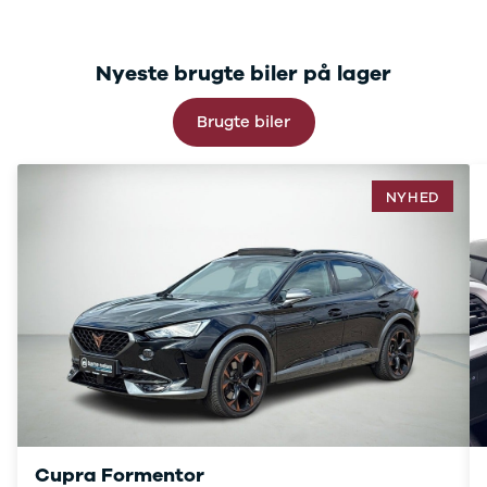
C220
MG
Se alle MG
Nyeste brugte biler på lager
CT200h
Elbil
Brugte biler
ZS
Mini
Se alle Mini
NYHED
Elbil
Cooper
Cooper SE
Cooper S
Mitsubishi
Se alle
Mitsubishi
Outlander
Space Star
Nissan
Se alle
Nissan
Cupra Formentor
Elbil