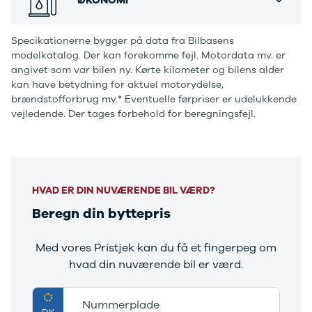
Ranger
Ranger
Specikationerne bygger på data fra Bilbasens
Raptor
modelkatalog. Der kan forekomme fejl. Motordata mv. er
S-Max
angivet som var bilen ny. Kørte kilometer og bilens alder
Transit
kan have betydning for aktuel motorydelse,
Courier
brændstofforbrug mv.* Eventuelle førpriser er udelukkende
Transit
vejledende. Der tages forbehold for beregningsfejl.
Connect
Transit
Custom
Transit 350
L2 Van
HVAD ER DIN NUVÆRENDE BIL VÆRD?
Transit 350
Beregn din byttepris
L3 Van
Transit 350
L3 Chassis
Med vores Pristjek kan du få et fingerpeg om
Transit 350
hvad din nuværende bil er værd.
L4 Chassis
E-Transit
350 L2 Van
Nummerplade