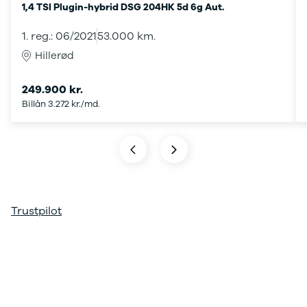
1,4 TSI Plugin-hybrid DSG 204HK 5d 6g Aut.
ARIYA
Qashqai
1. reg.: 06/2021
53.000 km.
MICRA
Hillerød
Note
Juke
249.900 kr.
X-Trail
Billån 3.272 kr./md.
Pulsar
Navara
NV300
e-NV300
LEAF
Townstar
Opel
Trustpilot
Se alle Opel
Elbil
Adam
Karl
Corsa
Corsa-e
Astra