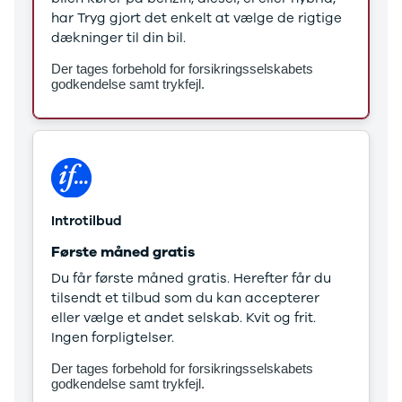
Stonic
har Tryg gjort det enkelt at vælge de rigtige
Venga
dækninger til din bil.
XCeed
Der tages forbehold for forsikringsselskabets
EV6
godkendelse samt trykfejl.
ProCeed
EV9
EV3
EV4
Land Rover
Se alle Land
Rover
Introtilbud
Range Rover
Første måned gratis
Sport
Lexus
Du får første måned gratis. Herefter får du
Se alle Lexus
tilsendt et tilbud som du kan accepterer
CT200h
eller vælge et andet selskab. Kvit og frit.
Mazda
Ingen forpligtelser.
Se alle
Der tages forbehold for forsikringsselskabets
Mazda
godkendelse samt trykfejl.
Elbil