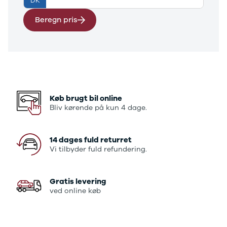
DK
E-Transit
350 L3 Van
Beregn pris
Honda
Se alle
Honda
Civic
Jazz
Accord
CR-V
Køb brugt bil online
Hyundai
Bliv kørende på kun 4 dage.
Se alle
Hyundai
Elbil
14 dages fuld returret
Vi tilbyder fuld refundering.
Ioniq
Ioniq 5
Ioniq 6
Gratis levering
Kona
ved online køb
i10
i20
i30