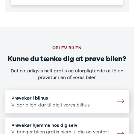
CX-5
CX-30
CX-3
2
3
6
MX-30
OPLEV BILEN
MX-5
CX-60
Kunne du tænke dig at prøve bilen?
Mercedes
Se alle
Det naturligvis helt gratis og uforpligtende at få en
Mercedes
prøvetur i en af vores biler.
Elbil
A-klasse
A180 d
Prøvekør i bilhus
A200
Vi gør bilen klar til dig i vores bilhus.
A200 d
B180 d
B180
Prøvekør hjemme hos dig selv
B200
Vi bringer bilen gratis hjem til dig og venter i