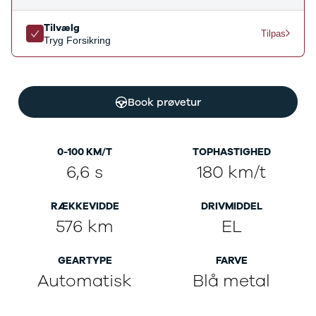
Ladeløsning
420d
We
til plug-in
420i
Bo
Tilvælg
Tilpas
hybrid
430i
Fin
Tryg Forsikring
Ladeguide til
Z4
bil
elbil
5-serie
we
Webshop
520d
sto
Book prøvetur
530d
uds
530e
til 
X5
iX
0-100 KM/T
TOPHASTIGHED
640i
6,6 s
180 km/t
i4
530i
RÆKKEVIDDE
DRIVMIDDEL
BYD
576 km
EL
Se alle BYD
Elbil
Atto 3
GEARTYPE
FARVE
Han
Automatisk
Blå metal
Citroën
Se alle