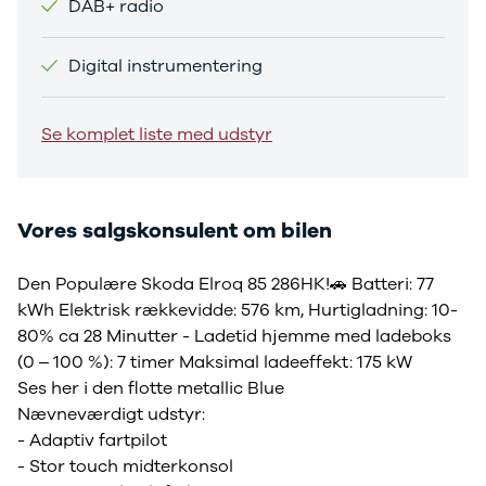
DAB+ radio
Sandero og
Sandero
Digital instrumentering
Stepway
Sandero
Stepway
Se komplet liste med udstyr
Duster
Dokker
Lodgy og
Lodgy
Vores salgskonsulent om bilen
Stepway
Lodgy
Den Populære Skoda Elroq 85 286HK!🚗 Batteri: 77
Stepway
Jogger
kWh Elektrisk rækkevidde: 576 km, Hurtigladning: 10-
Logan og
80% ca 28 Minutter - Ladetid hjemme med ladeboks
Logan
(0 – 100 %): 7 timer Maksimal ladeeffekt: 175 kW
Stepway
Ses her i den flotte metallic Blue
Logan
Nævneværdigt udstyr:
Stepway
- Adaptiv fartpilot
DS
- Stor touch midterkonsol
Se alle DS