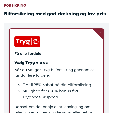
Tucson
FORSIKRING
Santa Fe
Jaguar
Bilforsikring med god dækning og lav pris
Se alle
Jaguar
E-Pace
XE
Iveco
Se alle Iveco
Daily
Få alle fordele
Kia
Se alle Kia
Vælg Tryg via os
Elbil
Når du vælger Tryg bilforsikring gennem os,
Picanto
får du flere fordele:
Ceed
Niro
Op til 28% rabat på din bilforsikring.
Rio
Mulighed for 5-8% bonus fra
e-Niro
TryghedsGruppen.
Optima
Sorento
Uanset om det er eje eller leasing, og om
Sportage
bilen kører på benzin, diesel, el eller hybrid,