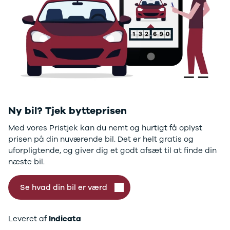
GLC250 d
GLC300
GLC300 de
GLC300 e
GLC350 d
GLC350 e
EQA-klasse
EQC400
Sprinter 314
Sprinter 317
Ny bil? Tjek bytteprisen
Sprinter 319
Med vores Pristjek kan du nemt og hurtigt få oplyst
Vito 111
prisen på din nuværende bil. Det er helt gratis og
Vito 114
uforpligtende, og giver dig et godt afsæt til at finde din
Vito 116
næste bil.
C300 de
B250 e
Se hvad din bil er værd
EQE300
GLE400 d
C200 d
Leveret af
Indicata
EQB350