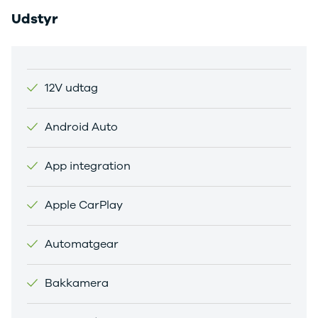
Citroën
Udstyr
C1
C3
C3 Picasso
ë-C4
C4
12V udtag
C4 Cactus
C4
Android Auto
SpaceTourer
C5 Aircross
Jumper 33
App integration
Jumper 35
Cupra
Apple CarPlay
Se alle
Cupra
Elbil
Automatgear
Born
Dacia
Bakkamera
Se alle Dacia
Elbil
Spring