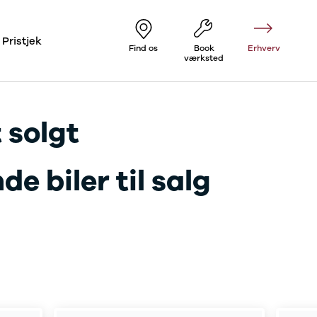
Pristjek
Find os
Book
Erhverv
værksted
 solgt
e biler til salg