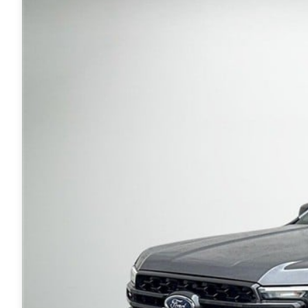
Anmeldelser
A4
Skiferie i elbil
Bo
Privatleasing
A5
20 års fødselsdag
Så
Kampagner
A6
Sommerferie med elbil
Le
Qashqai
A7
Besøg vores
Au
Modeller
A8
guideunivers
Bilguiden
Se
fo
Anmeldelser
Q2
vores videoguides og
Ski
Privatleasing
Q3
gennemgange af nye
so
Kampagner
Q4 e-tron
biler på vores youtube-
Yd
X-Trail
Q5
kanal Bilguiden.
Ai
Modeller
Q7
Bi
Anmeldelser
S3
Br
Privatleasing
SQ5
D
Kampagner
SQ7
Fo
OMODA
e-tron
Fæ
5 EV
TT
Gl
Modeller
S5
Gr
Anmeldelser
RS6
se
Privatleasing
BMW
Ke
Kampagner
Se alle BMW
La
JAECOO
Elbil
Ru