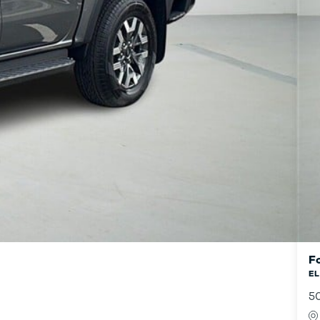
F
EL
5