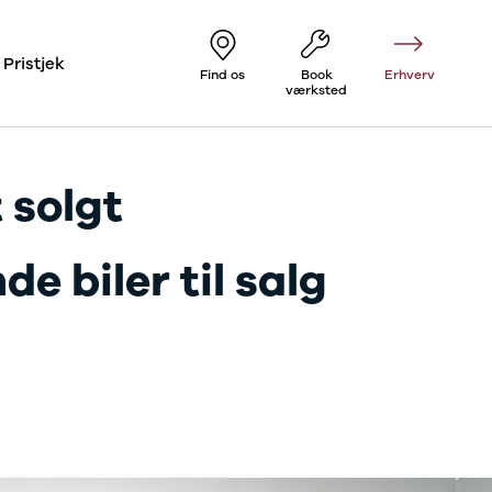
Pristjek
Find os
Book
Erhverv
værksted
 solgt
e biler til salg