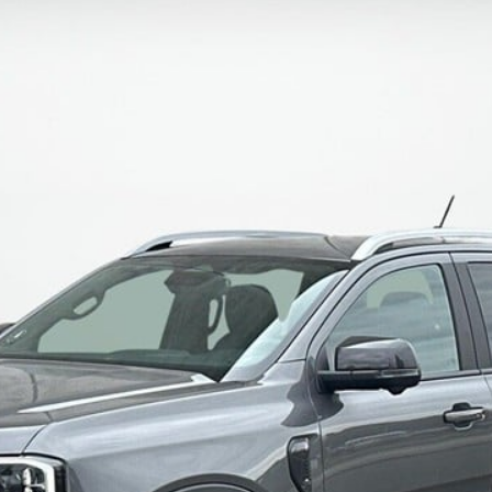
ok værksted
dan arbejder vi
j en kundebil
toriserede
rdele
ft til
mmerdæk
elser
rcondition rens
lplejepakker
emsetjek
æk
rårsklargøring
lgkonservering
asbehandling
atis
rvicerådgivning
ramisk coating
kforsegling
stbeskyttelse