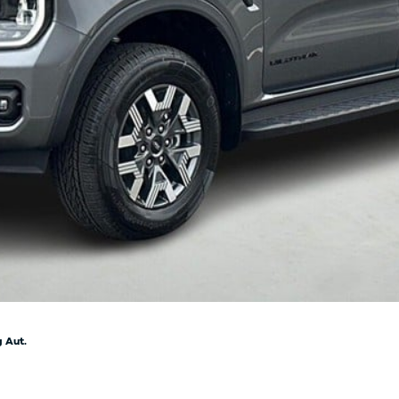
kkerhedstjek
ODA
yghedsservice 5+
oring
nsgennemgang
deimprægnering
ader på bilen
kliste, når
aden er sket
tis lånebil ved
ade
å buler og ridser
ørre skader på
en
enslag og
eskift
ide til dæk
t om dæk
 Aut.
nterdæk
mmerdæk
lårsdæk