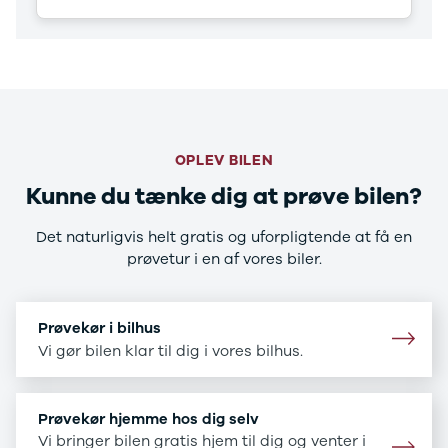
CX-5
CX-30
CX-3
2
3
6
MX-30
OPLEV BILEN
MX-5
CX-60
Kunne du tænke dig at prøve bilen?
Mercedes
Se alle
Det naturligvis helt gratis og uforpligtende at få en
Mercedes
prøvetur i en af vores biler.
Elbil
A-klasse
A180 d
Prøvekør i bilhus
A200
Vi gør bilen klar til dig i vores bilhus.
A200 d
B180 d
B180
Prøvekør hjemme hos dig selv
B200
Vi bringer bilen gratis hjem til dig og venter i