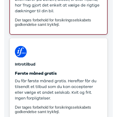
Stonic
har Tryg gjort det enkelt at vælge de rigtige
Venga
dækninger til din bil.
XCeed
Der tages forbehold for forsikringsselskabets
EV6
godkendelse samt trykfejl.
ProCeed
EV9
EV3
EV4
Land Rover
Se alle Land
Rover
Introtilbud
Range Rover
Første måned gratis
Sport
Lexus
Du får første måned gratis. Herefter får du
Se alle Lexus
tilsendt et tilbud som du kan accepterer
CT200h
eller vælge et andet selskab. Kvit og frit.
Mazda
Ingen forpligtelser.
Se alle
Der tages forbehold for forsikringsselskabets
Mazda
godkendelse samt trykfejl.
Elbil