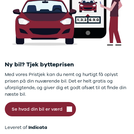
GLC250 d
GLC300
GLC300 de
GLC300 e
GLC350 d
GLC350 e
EQA-klasse
EQC400
Sprinter 314
Sprinter 317
Ny bil? Tjek bytteprisen
Sprinter 319
Med vores Pristjek kan du nemt og hurtigt få oplyst
Vito 111
prisen på din nuværende bil. Det er helt gratis og
Vito 114
uforpligtende, og giver dig et godt afsæt til at finde din
Vito 116
næste bil.
C300 de
B250 e
Se hvad din bil er værd
EQE300
GLE400 d
C200 d
Leveret af
Indicata
EQB350