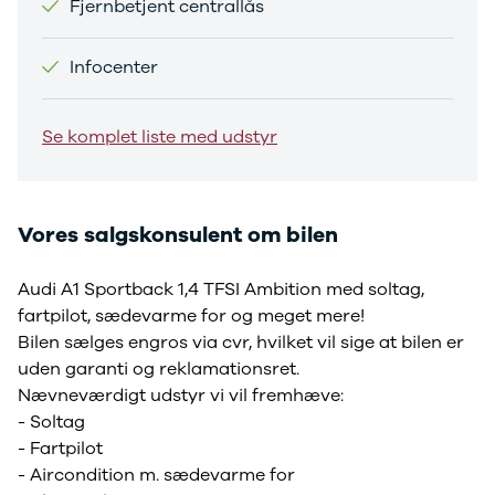
Fjernbetjent centrallås
Sandero og
Sandero
Infocenter
Stepway
Sandero
Stepway
Se komplet liste med udstyr
Duster
Dokker
Lodgy og
Lodgy
Vores salgskonsulent om bilen
Stepway
Lodgy
Audi A1 Sportback 1,4 TFSI Ambition med soltag,
Stepway
Jogger
fartpilot, sædevarme for og meget mere!
Logan og
Bilen sælges engros via cvr, hvilket vil sige at bilen er
Logan
uden garanti og reklamationsret.
Stepway
Nævneværdigt udstyr vi vil fremhæve:
Logan
- Soltag
Stepway
- Fartpilot
DS
- Aircondition m. sædevarme for
Se alle DS