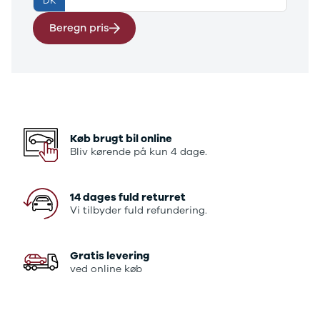
DK
E-Transit
350 L3 Van
Beregn pris
Honda
Se alle
Honda
Civic
Jazz
Accord
CR-V
Køb brugt bil online
Hyundai
Bliv kørende på kun 4 dage.
Se alle
Hyundai
Elbil
14 dages fuld returret
Vi tilbyder fuld refundering.
Ioniq
Ioniq 5
Ioniq 6
Gratis levering
Kona
ved online køb
i10
i20
i30