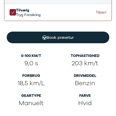
Ladeløsning
420d
We
til plug-in
420i
Bo
Tilvælg
Tilpas
hybrid
430i
Fin
Tryg Forsikring
Ladeguide til
Z4
bil
elbil
5-serie
we
Webshop
520d
sto
Book prøvetur
530d
uds
530e
til 
X5
iX
0-100 KM/T
TOPHASTIGHED
640i
9,0 s
203 km/t
i4
530i
FORBRUG
DRIVMIDDEL
BYD
18,5 km/L
Benzin
Se alle BYD
Elbil
Atto 3
GEARTYPE
FARVE
Han
Manuelt
Hvid
Citroën
Se alle