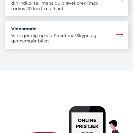
B200 d
din indkørsel, mens du prøvekører. (max
C-klasse
radius 20 km fra bilhus)
C200
C220 d
C250
Videomøde
C300 e
Vi ringer dig op via Facetime/Skype og
C350 e
gennemgår bilen.
C43
C63
CLA200
CLA220 d
CLA45
E-klasse
.
E220
E220 d
.
E300 de
E350 d
E400
E55
GLA200
GLA250 e