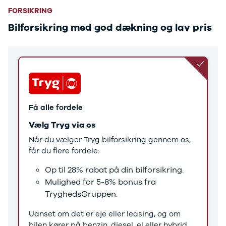
Tucson
FORSIKRING
Santa Fe
Jaguar
Bilforsikring med god dækning og lav pris
Se alle
Jaguar
E-Pace
XE
Iveco
Se alle Iveco
Daily
Få alle fordele
Kia
Se alle Kia
Vælg Tryg via os
Elbil
Når du vælger Tryg bilforsikring gennem os,
Picanto
får du flere fordele:
Ceed
Niro
Op til 28% rabat på din bilforsikring.
Rio
Mulighed for 5-8% bonus fra
e-Niro
TryghedsGruppen.
Optima
Sorento
Uanset om det er eje eller leasing, og om
Sportage
bilen kører på benzin, diesel, el eller hybrid,