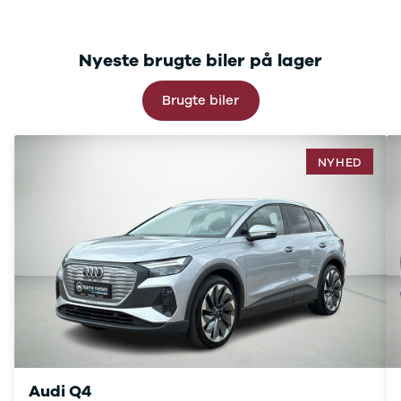
C220
MG
Se alle MG
Nyeste brugte biler på lager
CT200h
Elbil
Brugte biler
ZS
Mini
Se alle Mini
NYHED
Elbil
Cooper
Cooper SE
Cooper S
Mitsubishi
Se alle
Mitsubishi
Outlander
Space Star
Nissan
Se alle
Nissan
Audi Q4
Elbil