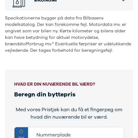
Ranger
Ranger
Specikationerne bygger på data fra Bilbasens
Raptor
modelkatalog. Der kan forekomme fejl. Motordata mv. er
S-Max
angivet som var bilen ny. Kørte kilometer og bilens alder
Transit
kan have betydning for aktuel motorydelse,
Courier
brændstofforbrug mv.* Eventuelle førpriser er udelukkende
Transit
vejledende. Der tages forbehold for beregningsfejl.
Connect
Transit
Custom
Transit 350
L2 Van
HVAD ER DIN NUVÆRENDE BIL VÆRD?
Transit 350
Beregn din byttepris
L3 Van
Transit 350
L3 Chassis
Med vores Pristjek kan du få et fingerpeg om
Transit 350
hvad din nuværende bil er værd.
L4 Chassis
E-Transit
350 L2 Van
Nummerplade