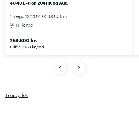
40
40 E-tron 204HK 5d Aut.
ARIYA
Qashqai
1. reg.: 12/2021
63.600 km.
MICRA
Hillerød
Note
Juke
259.800 kr.
X-Trail
Billån 3.158 kr./md.
Pulsar
Navara
NV300
e-NV300
LEAF
Townstar
Opel
Trustpilot
Se alle Opel
Elbil
Adam
Karl
Corsa
Corsa-e
Astra