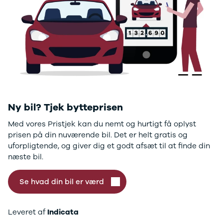
GLC250 d
GLC300
GLC300 de
GLC300 e
GLC350 d
GLC350 e
EQA-klasse
EQC400
Sprinter 314
Sprinter 317
Ny bil? Tjek bytteprisen
Sprinter 319
Med vores Pristjek kan du nemt og hurtigt få oplyst
Vito 111
prisen på din nuværende bil. Det er helt gratis og
Vito 114
uforpligtende, og giver dig et godt afsæt til at finde din
Vito 116
næste bil.
C300 de
B250 e
Se hvad din bil er værd
EQE300
GLE400 d
C200 d
Leveret af
Indicata
EQB350