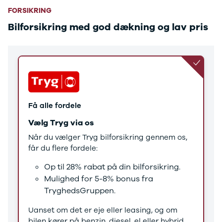
Tucson
FORSIKRING
Santa Fe
Jaguar
Bilforsikring med god dækning og lav pris
Se alle
Jaguar
E-Pace
XE
Iveco
Se alle Iveco
Daily
Få alle fordele
Kia
Se alle Kia
Vælg Tryg via os
Elbil
Når du vælger Tryg bilforsikring gennem os,
Picanto
får du flere fordele:
Ceed
Niro
Op til 28% rabat på din bilforsikring.
Rio
Mulighed for 5-8% bonus fra
e-Niro
TryghedsGruppen.
Optima
Sorento
Uanset om det er eje eller leasing, og om
Sportage
bilen kører på benzin, diesel, el eller hybrid,