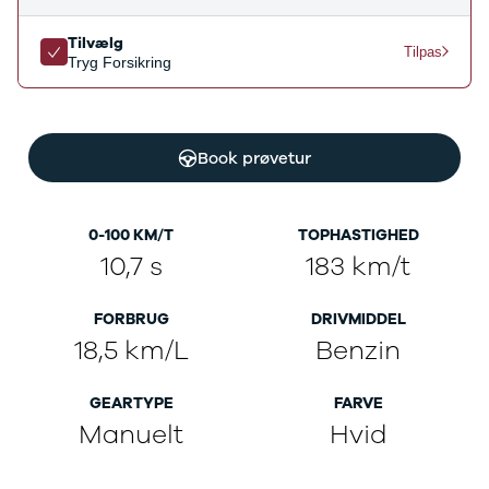
Ladeløsning
420d
We
til plug-in
420i
Bo
Tilvælg
Tilpas
hybrid
430i
Fin
Tryg Forsikring
Ladeguide til
Z4
bil
elbil
5-serie
we
Webshop
520d
sto
Book prøvetur
530d
uds
530e
til 
X5
iX
0-100 KM/T
TOPHASTIGHED
640i
10,7 s
183 km/t
i4
530i
FORBRUG
DRIVMIDDEL
BYD
18,5 km/L
Benzin
Se alle BYD
Elbil
Atto 3
GEARTYPE
FARVE
Han
Manuelt
Hvid
Citroën
Se alle