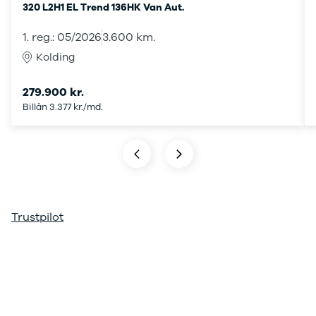
320 L2H1 EL Trend 136HK Van Aut.
ARIYA
Qashqai
1. reg.: 05/2026
3.600 km.
MICRA
Kolding
Note
Juke
279.900 kr.
X-Trail
Billån 3.377 kr./md.
Pulsar
Navara
NV300
e-NV300
LEAF
Townstar
Opel
Trustpilot
Se alle Opel
Elbil
Adam
Karl
Corsa
Corsa-e
Astra