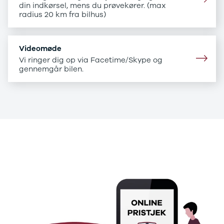
B200 d
din indkørsel, mens du prøvekører. (max
C-klasse
radius 20 km fra bilhus)
C200
C220 d
C250
Videomøde
C300 e
Vi ringer dig op via Facetime/Skype og
C350 e
gennemgår bilen.
C43
C63
CLA200
CLA220 d
CLA45
E-klasse
.
E220
E220 d
.
E300 de
E350 d
E400
E55
GLA200
GLA250 e