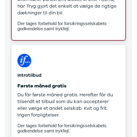
Stonic
har Tryg gjort det enkelt at vælge de rigtige
Venga
dækninger til din bil.
XCeed
Der tages forbehold for forsikringsselskabets
EV6
godkendelse samt trykfejl.
ProCeed
EV9
EV3
EV4
Land Rover
Se alle Land
Rover
Introtilbud
Range Rover
Første måned gratis
Sport
Lexus
Du får første måned gratis. Herefter får du
Se alle Lexus
tilsendt et tilbud som du kan accepterer
CT200h
eller vælge et andet selskab. Kvit og frit.
Mazda
Ingen forpligtelser.
Se alle
Der tages forbehold for forsikringsselskabets
Mazda
godkendelse samt trykfejl.
Elbil