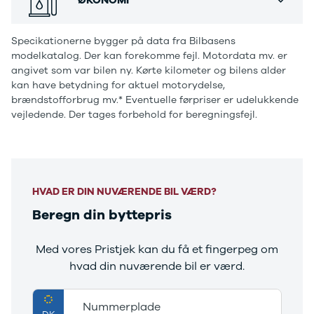
Ranger
Ranger
Specikationerne bygger på data fra Bilbasens
Raptor
modelkatalog. Der kan forekomme fejl. Motordata mv. er
S-Max
angivet som var bilen ny. Kørte kilometer og bilens alder
Transit
kan have betydning for aktuel motorydelse,
Courier
brændstofforbrug mv.* Eventuelle førpriser er udelukkende
Transit
vejledende. Der tages forbehold for beregningsfejl.
Connect
Transit
Custom
Transit 350
L2 Van
HVAD ER DIN NUVÆRENDE BIL VÆRD?
Transit 350
Beregn din byttepris
L3 Van
Transit 350
L3 Chassis
Med vores Pristjek kan du få et fingerpeg om
Transit 350
hvad din nuværende bil er værd.
L4 Chassis
E-Transit
350 L2 Van
Nummerplade