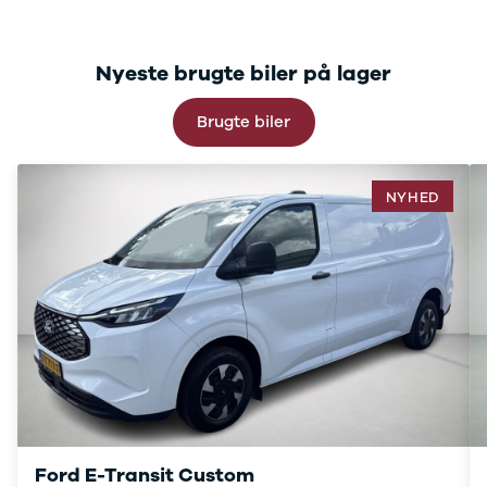
C220
MG
Se alle MG
Nyeste brugte biler på lager
CT200h
Elbil
Brugte biler
ZS
Mini
Se alle Mini
NYHED
Elbil
Cooper
Cooper SE
Cooper S
Mitsubishi
Se alle
Mitsubishi
Outlander
Space Star
Nissan
Se alle
Nissan
Ford E-Transit Custom
Elbil