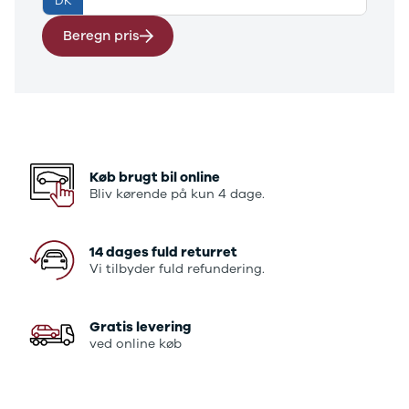
DK
E-Transit
350 L3 Van
Beregn pris
Honda
Se alle
Honda
Civic
Jazz
Accord
CR-V
Køb brugt bil online
Hyundai
Bliv kørende på kun 4 dage.
Se alle
Hyundai
Elbil
14 dages fuld returret
Vi tilbyder fuld refundering.
Ioniq
Ioniq 5
Ioniq 6
Gratis levering
Kona
ved online køb
i10
i20
i30