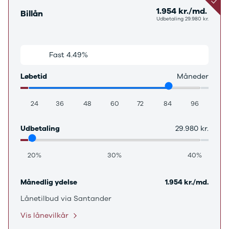
J5 EV
1-serie
Si
1.954 kr./md.
Modeller
118i
ŠK
Billån
Udbetaling 29.980 kr.
Anmeldelser
120d
Tr
Privatleasing
X1
Sp
Kampagner
iX1
Sy
Fast 4.49%
Variabel 3.69%
Ford
2-serie
Sæ
F-150
218i
Sk
Løbetid
Måneder
Modeller
218d
Tje
Anmeldelser
220i
sk
Alle nye biler
225xe
Gra
24
36
48
60
72
84
96
Guide til
3-serie
sk
elbiler
320i
Sm
Udbetaling
29.980 kr.
Guide til
320d
St
hybridbiler
328i
bil
20%
30%
40%
Ladeløsning
330d
St
til elbil
330e
rud
Oversigt
X3
Gu
Månedlig ydelse
1.954 kr./md.
Clever
iX3
Al
Lånetilbud via Santander
ladeløsning
i3
Vi
Ladekabler
i3s
So
Vis lånevilkår
til elbilen
4-serie
He