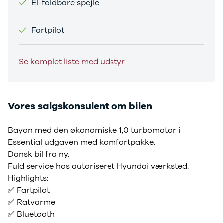
El-foldbare spejle
Sandero og
Sandero
Fartpilot
Stepway
Sandero
Stepway
Se komplet liste med udstyr
Duster
Dokker
Lodgy og
Lodgy
Vores salgskonsulent om bilen
Stepway
Lodgy
Bayon med den økonomiske 1,0 turbomotor i
Stepway
Jogger
Essential udgaven med komfortpakke.
Logan og
Dansk bil fra ny.
Logan
Fuld service hos autoriseret Hyundai værksted.
Stepway
Highlights:
Logan
✅ Fartpilot
Stepway
✅ Ratvarme
DS
✅ Bluetooth
Se alle DS